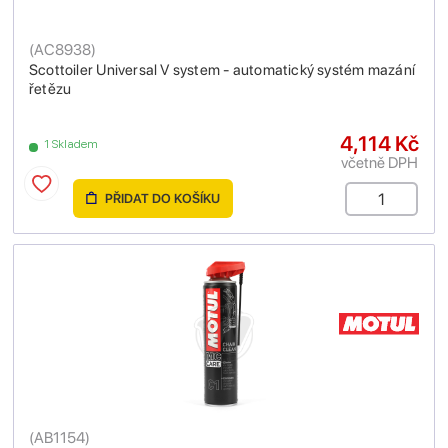
(
AC8938
)
Scottoiler Universal V system - automatický systém mazání
řetězu
4,114 Kč
1 Skladem
včetně DPH
PŘIDAT DO KOŠÍKU
(
AB1154
)