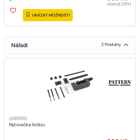
včetně DPH
UKÁZAT MOŽNOSTI
Nářadí
2 Produkty
(
AI8595
)
Nýtovačka řetězu