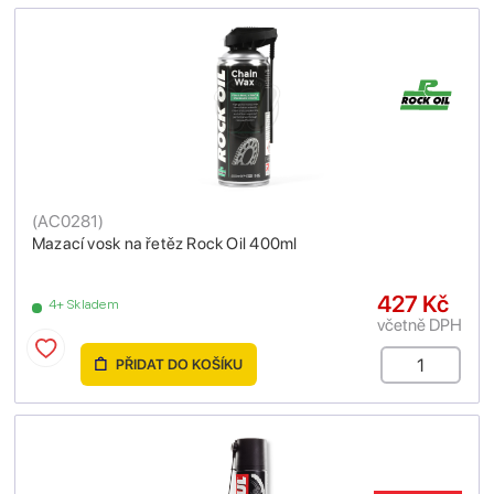
(
AC0281
)
Mazací vosk na řetěz Rock Oil 400ml
427 Kč
4+ Skladem
včetně DPH
PŘIDAT DO KOŠÍKU