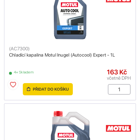
(
AC7300
)
Chladící kapalina Motul Inugel (Autocool) Expert - 1L
163 Kč
4+ Skladem
včetně DPH
PŘIDAT DO KOŠÍKU