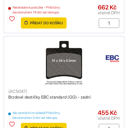
662 Kč
Neskladová položka - Přibližný
včetně DPH
čas doručení 14 dní od nákupu
PŘIDAT DO KOŠÍKU
(
AC5047
)
Brzdové destičky EBC standard (GG) - zadní
455 Kč
Na centrálním skladě Přibližný
včetně DPH
čas doručení 9 dní od nákupu