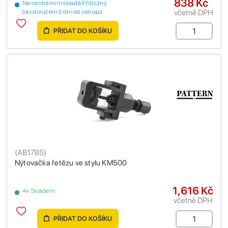
838 Kč
Na centrálním skladě Přibližný
včetně DPH
čas doručení 9 dní od nákupu
PŘIDAT DO KOŠÍKU
(
AB1785
)
Nýtovačka řetězu ve stylu KM500
1,616 Kč
4+ Skladem
včetně DPH
PŘIDAT DO KOŠÍKU