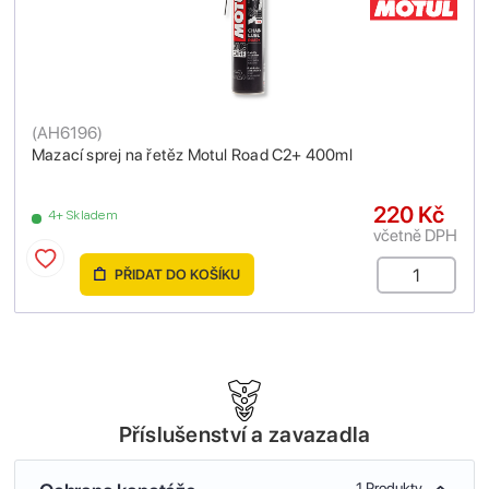
(
AH6196
)
Mazací sprej na řetěz Motul Road C2+ 400ml
220 Kč
4+ Skladem
včetně DPH
PŘIDAT DO KOŠÍKU
Příslušenství a zavazadla
1 Produkty