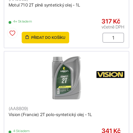
Motul 710 2T plně syntetický olej - 1L
317 Kč
4+ Skladem
včetně DPH
PŘIDAT DO KOŠÍKU
(
AA8809
)
Vision (Francie) 2T polo-syntetický olej - 1L
341 Kč
4 Skladem