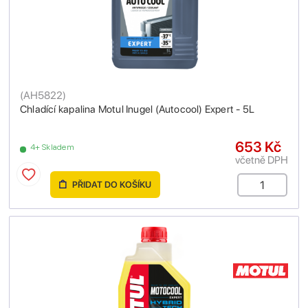
(
AH5822
)
Chladící kapalina Motul Inugel (Autocool) Expert - 5L
653 Kč
4+ Skladem
včetně DPH
PŘIDAT DO KOŠÍKU