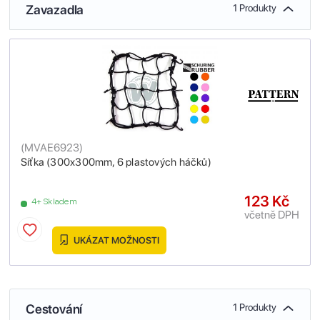
Zavazadla
1 Produkty
(
MVAE6923
)
Síťka (300x300mm, 6 plastových háčků)
123 Kč
4+ Skladem
včetně DPH
UKÁZAT MOŽNOSTI
Cestování
1 Produkty