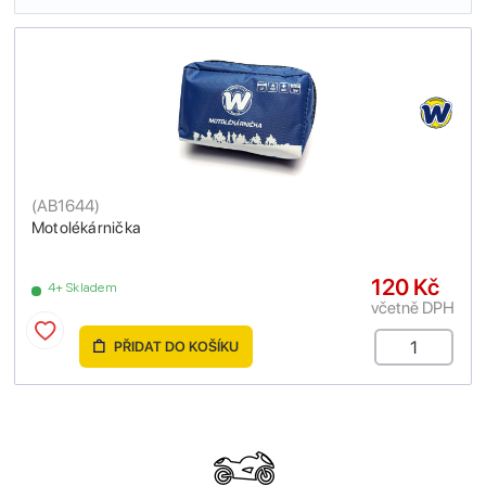
(
AB1644
)
Motolékárnička
120 Kč
4+ Skladem
včetně DPH
PŘIDAT DO KOŠÍKU