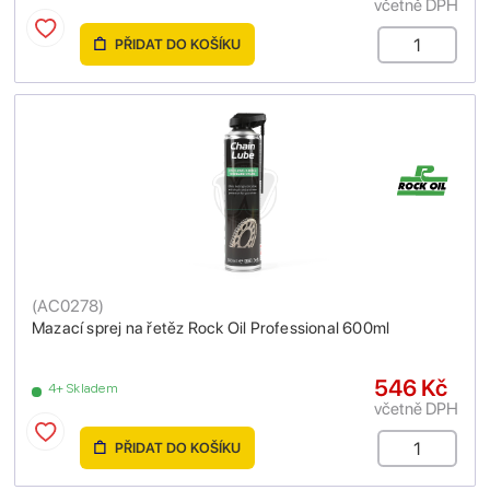
včetně DPH
PŘIDAT DO KOŠÍKU
(
AC0278
)
Mazací sprej na řetěz Rock Oil Professional 600ml
546 Kč
4+ Skladem
včetně DPH
PŘIDAT DO KOŠÍKU