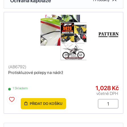
Ochrana kapotáže
(
AB6792
)
Protiskluzové polepy na nádrž
1,028 Kč
1 Skladem
včetně DPH
PŘIDAT DO KOŠÍKU