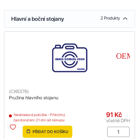
Hlavní a boční stojany
2 Produkty
(
CK6376
)
Pružina hlavního stojanu
91 Kč
Neskladová položka - Přibližný
včetně DPH
čas doručení 21 dní od nákupu
PŘIDAT DO KOŠÍKU