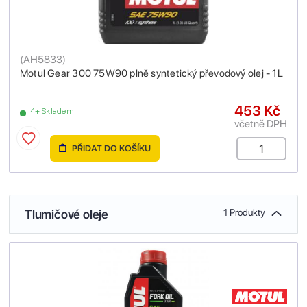
(
AH5833
)
Motul Gear 300 75W90 plně syntetický převodový olej - 1L
453 Kč
4+ Skladem
včetně DPH
PŘIDAT DO KOŠÍKU
Tlumičové oleje
1 Produkty