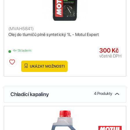
(
MVAH5841
)
Olej do tlumičů plně syntetický 1L - Motul Expert
300 Kč
4+ Skladem
včetně DPH
UKÁZAT MOŽNOSTI
Chladící kapaliny
4 Produkty