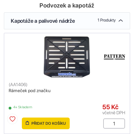
Podvozek a kapotáž
Kapotáže a palivové nádrže
1 Produkty
(
AA1406
)
Rámeček pod značku
55 Kč
4+ Skladem
včetně DPH
PŘIDAT DO KOŠÍKU