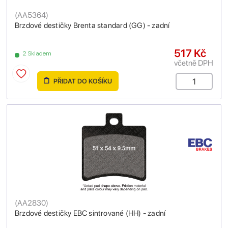
(
AA5364
)
Brzdové destičky Brenta standard (GG) - zadní
517 Kč
2 Skladem
včetně DPH
PŘIDAT DO KOŠÍKU
(
AA2830
)
Brzdové destičky EBC sintrované (HH) - zadní