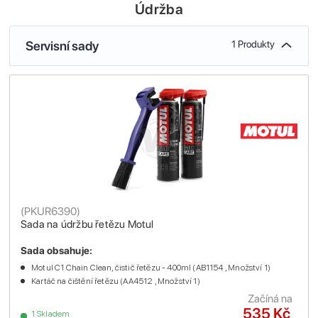
Údržba
Servisní sady
1 Produkty
(
PKUR6390
)
Sada na údržbu řetězu Motul
Sada obsahuje:
Motul C1 Chain Clean, čistič řetězu - 400ml (AB1154 , Množství 1)
Kartáč na čištění řetězu (AA4512 , Množství 1)
Začíná na
535 Kč
1 Skladem