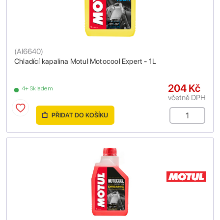
(
AI6640
)
Chladící kapalina Motul Motocool Expert - 1L
204 Kč
4+ Skladem
včetně DPH
PŘIDAT DO KOŠÍKU