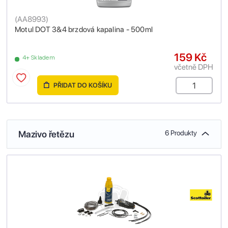
(
AA8993
)
Motul DOT 3&4 brzdová kapalina - 500ml
159 Kč
4+ Skladem
včetně DPH
PŘIDAT DO KOŠÍKU
Mazivo řetězu
6 Produkty