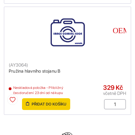
(
AY3064
)
Pružina hlavního stojanu B
329 Kč
Neskladová položka - Přibližný
včetně DPH
čas doručení 23 dní od nákupu
PŘIDAT DO KOŠÍKU