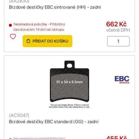
(
AA2830
)
Brzdové destičky EBC sintrované (HH) - zadní
662 Kč
Neskladová položka - Přibližný
včetně DPH
čas doručení 14 dní od nákupu
PŘIDAT DO KOŠÍKU
(
AC5047
)
Brzdové destičky EBC standard (GG) - zadní
455 Kč
Na centrálním skladě Přibližný