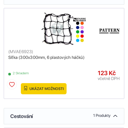
(
MVAE6923
)
Síťka (300x300mm, 6 plastových háčků)
123 Kč
2 Skladem
včetně DPH
UKÁZAT MOŽNOSTI
Cestování
1 Produkty