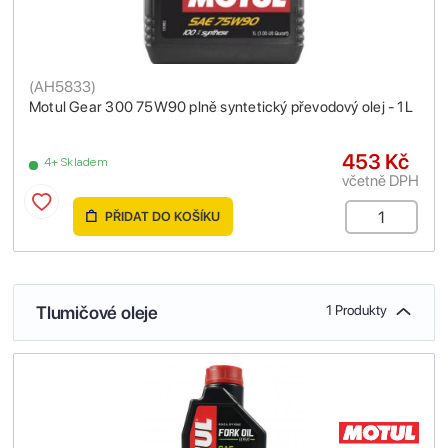
(
AH5833
)
Motul Gear 300 75W90 plně syntetický převodový olej - 1L
453 Kč
4+ Skladem
včetně DPH
PŘIDAT DO KOŠÍKU
Tlumičové oleje
1 Produkty