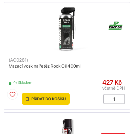
(
AC0281
)
Mazací vosk na řetěz Rock Oil 400ml
427 Kč
4+ Skladem
včetně DPH
PŘIDAT DO KOŠÍKU