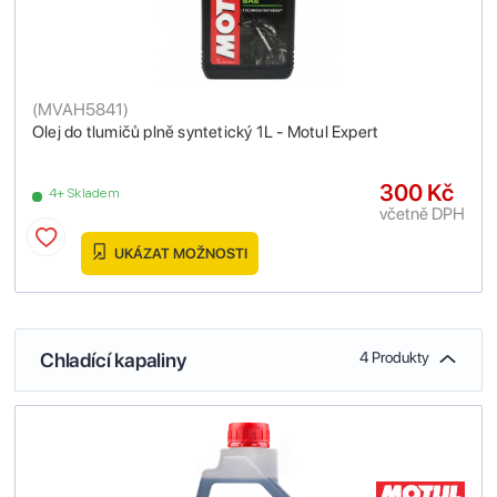
(
MVAH5841
)
Olej do tlumičů plně syntetický 1L - Motul Expert
300 Kč
4+ Skladem
včetně DPH
UKÁZAT MOŽNOSTI
Chladící kapaliny
4 Produkty