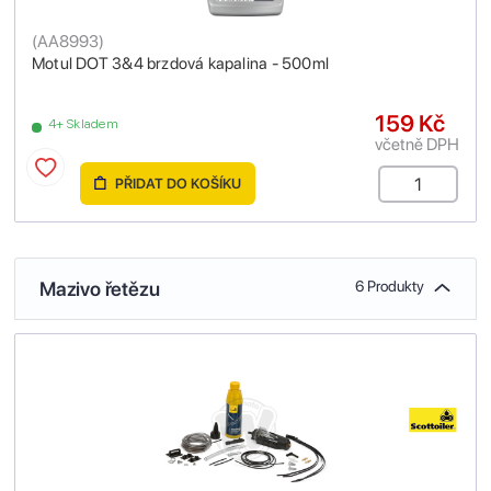
(
AA8993
)
Motul DOT 3&4 brzdová kapalina - 500ml
159 Kč
4+ Skladem
včetně DPH
PŘIDAT DO KOŠÍKU
Mazivo řetězu
6 Produkty