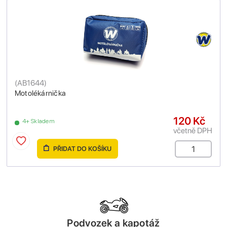
(
AB1644
)
Motolékárnička
120 Kč
4+ Skladem
včetně DPH
PŘIDAT DO KOŠÍKU
Podvozek a kapotáž