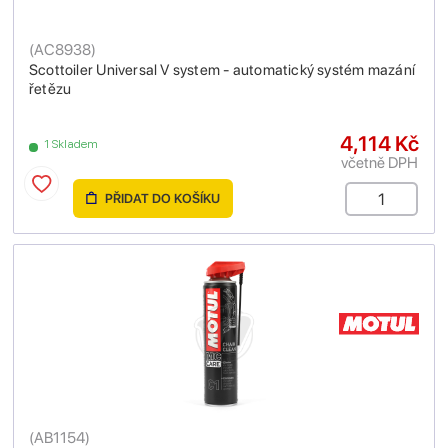
(
AC8938
)
Scottoiler Universal V system - automatický systém mazání
řetězu
4,114 Kč
1 Skladem
včetně DPH
PŘIDAT DO KOŠÍKU
(
AB1154
)