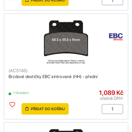
PŘIDAT DO KOŠÍKU
(
AC5145
)
Brzdové destičky EBC sintrované (HH) - přední
1,089 Kč
1 Skladem
včetně DPH
PŘIDAT DO KOŠÍKU