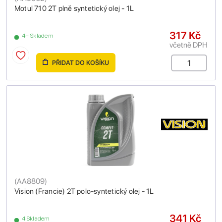
Motul 710 2T plně syntetický olej - 1L
317 Kč
4+ Skladem
včetně DPH
PŘIDAT DO KOŠÍKU
(
AA8809
)
Vision (Francie) 2T polo-syntetický olej - 1L
341 Kč
4 Skladem