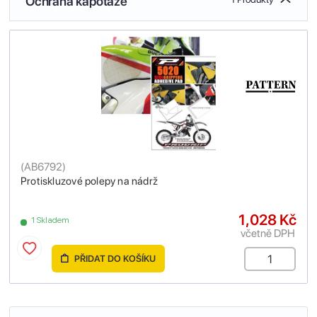
Ochrana kapotáže
(
AB6792
)
Protiskluzové polepy na nádrž
1,028 Kč
1 Skladem
včetně DPH
PŘIDAT DO KOŠÍKU