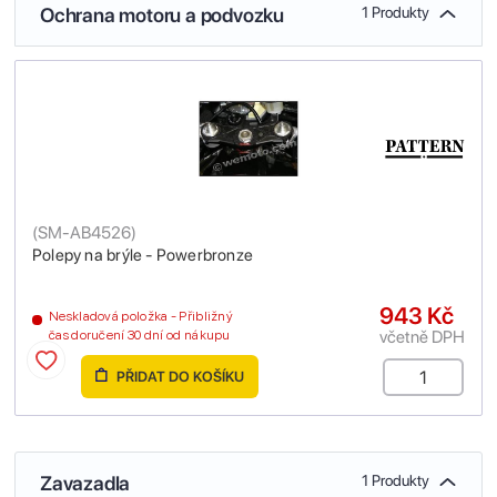
Ochrana motoru a podvozku
1 Produkty
(
SM-AB4526
)
Polepy na brýle - Powerbronze
943 Kč
Neskladová položka - Přibližný
včetně DPH
čas doručení 30 dní od nákupu
PŘIDAT DO KOŠÍKU
Zavazadla
1 Produkty