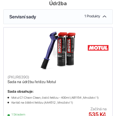
Údržba
Servisní sady
1 Produkty
(
PKUR6390
)
Sada na údržbu řetězu Motul
Sada obsahuje:
Motul C1 Chain Clean, čistič řetězu - 400ml (AB1154 , Množství 1)
Kartáč na čištění řetězu (AA4512 , Množství 1)
Začíná na
535 Kč
1 Skladem