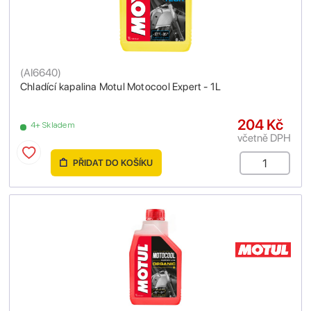
(
AI6640
)
Chladící kapalina Motul Motocool Expert - 1L
204 Kč
4+ Skladem
včetně DPH
PŘIDAT DO KOŠÍKU