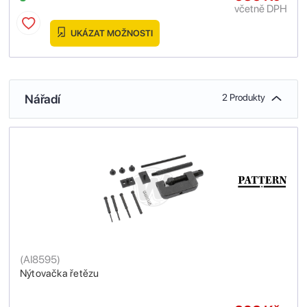
včetně DPH
UKÁZAT MOŽNOSTI
Nářadí
2 Produkty
(
AI8595
)
Nýtovačka řetězu