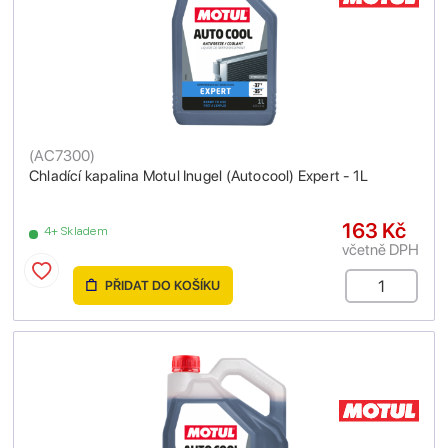
(
AC7300
)
Chladící kapalina Motul Inugel (Autocool) Expert - 1L
163 Kč
4+ Skladem
včetně DPH
PŘIDAT DO KOŠÍKU