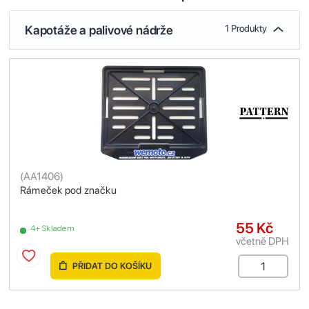
Kapotáže a palivové nádrže
1 Produkty
(
AA1406
)
Rámeček pod značku
55 Kč
4+ Skladem
včetně DPH
PŘIDAT DO KOŠÍKU