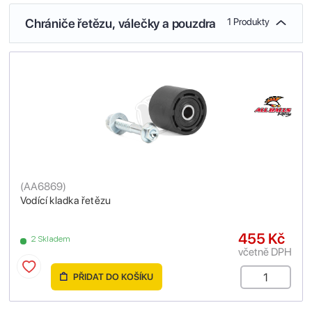
Chrániče řetězu, válečky a pouzdra
1 Produkty
(
AA6869
)
Vodící kladka řetězu
455 Kč
2 Skladem
včetně DPH
PŘIDAT DO KOŠÍKU