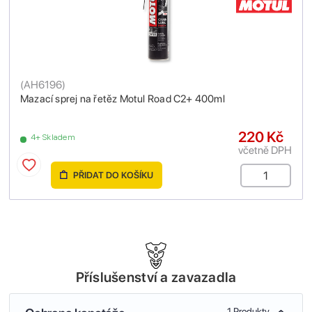
(
AH6196
)
Mazací sprej na řetěz Motul Road C2+ 400ml
220 Kč
4+ Skladem
včetně DPH
PŘIDAT DO KOŠÍKU
Příslušenství a zavazadla
1 Produkty