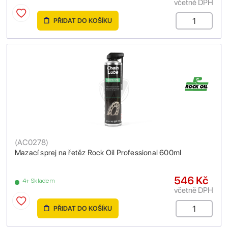
včetně DPH
PŘIDAT DO KOŠÍKU
(
AC0278
)
Mazací sprej na řetěz Rock Oil Professional 600ml
546 Kč
4+ Skladem
včetně DPH
PŘIDAT DO KOŠÍKU