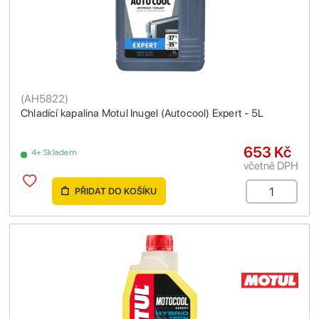
(
AH5822
)
Chladící kapalina Motul Inugel (Autocool) Expert - 5L
653 Kč
4+ Skladem
včetně DPH
PŘIDAT DO KOŠÍKU