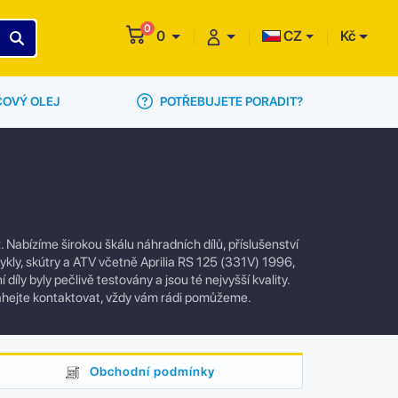
0
0
CZ
Kč
POTŘEBUJETE PORADIT?
ČOVÝ OLEJ
Nabízíme širokou škálu náhradních dílů, příslušenství
ykly, skútry a ATV včetně Aprilia RS 125 (331V) 1996,
ly byly pečlivě testovány a jsou té nejvyšší kvality.
áhejte kontaktovat, vždy vám rádi pomůžeme.
Obchodní podmínky