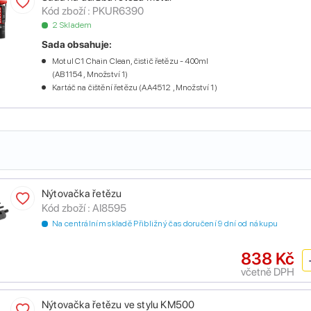
Kód zboží :
PKUR6390
2 Skladem
Sada obsahuje:
Motul C1 Chain Clean, čistič řetězu - 400ml
(AB1154 , Množství 1)
Kartáč na čištění řetězu (AA4512 , Množství 1)
Nýtovačka řetězu
Kód zboží :
AI8595
Na centrálním skladě Přibližný čas doručení 9 dní od nákupu
838 Kč
včetně DPH
Nýtovačka řetězu ve stylu KM500