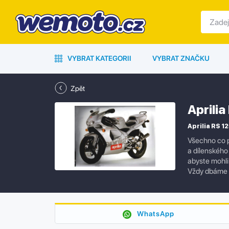
VYBRAT KATEGORII
VYBRAT ZNAČKU
Zpět
Aprili
Aprilia RS 12
Všechno co p
a dílenského
abyste mohli 
Vždy dbáme n
WhatsApp