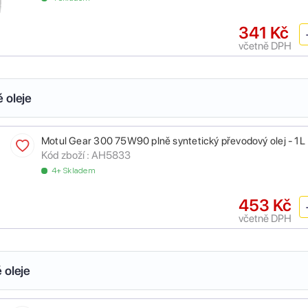
341 Kč
včetně DPH
 oleje
Motul Gear 300 75W90 plně syntetický převodový olej - 1L
Kód zboží :
AH5833
4+ Skladem
453 Kč
včetně DPH
 oleje