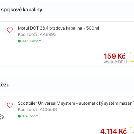
 spojkové kapaliny
Motul DOT 3&4 brzdová kapalina - 500ml
Kód zboží :
AA8993
4+ Skladem
159 Kč
včetně DPH
tězu
Scottoiler Universal V system - automatický systém mazání
Kód zboží :
AC8938
1 Skladem
4,114 Kč