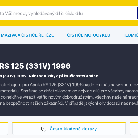
MAZIVA A ČISTIČE ŘETĚZU
ČISTIČE MOTOCYKLU
TLUMI
a RS 125 (331V) 1996
5 (331V) 1996 – Náhradní díly a příslušenství online
otřebujete pro Aprilia RS 125 (331V) 1996 najdete u nás na wemoto.cz. 
 materiálu. Snažíme se držet skladem co nejvíce dílů pro všechny motoc
co nejdříve vyrazit vstříc novým dobrodružstvím. Všechny naše náhradní dí
a bezpečnost našich zákazníků. V případě jakýchkoliv dotazů nás nev
Často kladené dotazy