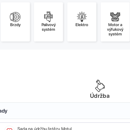
Brzdy
Palivový
Elektro
Motor a
systém
výfukový
systém
Údržba
sady
Sada na údržbu řetězu Motul