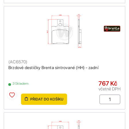
(
AC6570
)
Brzdové destičky Brenta sintrované (HH) - zadní
767 Kč
3 Skladem
včetně DPH
PŘIDAT DO KOŠÍKU