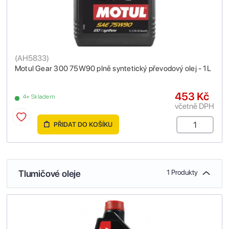
(
AH5833
)
Motul Gear 300 75W90 plně syntetický převodový olej - 1L
453 Kč
4+ Skladem
včetně DPH
PŘIDAT DO KOŠÍKU
Tlumičové oleje
1 Produkty