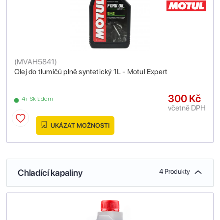
(
MVAH5841
)
Olej do tlumičů plně syntetický 1L - Motul Expert
300 Kč
4+ Skladem
včetně DPH
UKÁZAT MOŽNOSTI
Chladící kapaliny
4 Produkty