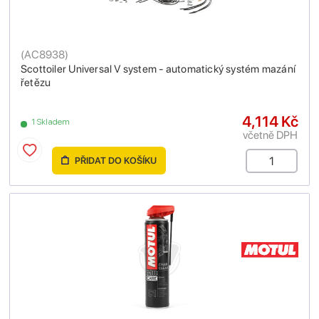
(
AC8938
)
Scottoiler Universal V system - automatický systém mazání
řetězu
4,114 Kč
1 Skladem
včetně DPH
PŘIDAT DO KOŠÍKU