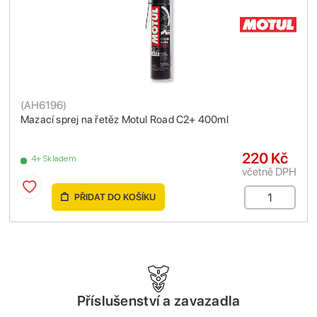
(
AH6196
)
Mazací sprej na řetěz Motul Road C2+ 400ml
220 Kč
4+ Skladem
včetně DPH
PŘIDAT DO KOŠÍKU
Příslušenství a zavazadla