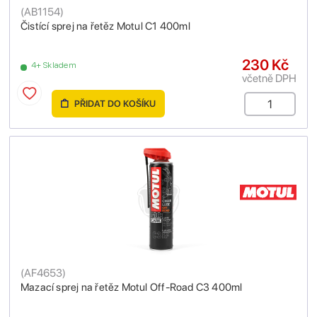
(
AB1154
)
Čistící sprej na řetěz Motul C1 400ml
230 Kč
4+ Skladem
včetně DPH
PŘIDAT DO KOŠÍKU
(
AF4653
)
Mazací sprej na řetěz Motul Off-Road C3 400ml