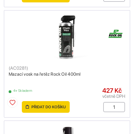
(
AC0281
)
Mazací vosk na řetěz Rock Oil 400ml
427 Kč
4+ Skladem
včetně DPH
PŘIDAT DO KOŠÍKU