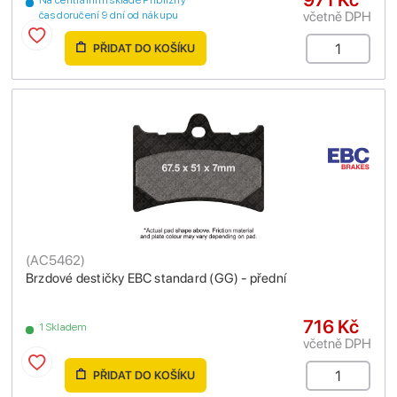
včetně DPH
čas doručení 9 dní od nákupu
PŘIDAT DO KOŠÍKU
(
AC5462
)
Brzdové destičky EBC standard (GG) - přední
716 Kč
1 Skladem
včetně DPH
PŘIDAT DO KOŠÍKU