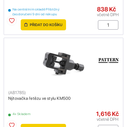
838 Kč
Na centrálním skladě Přibližný
včetně DPH
čas doručení 9 dní od nákupu
PŘIDAT DO KOŠÍKU
(
AB1785
)
Nýtovačka řetězu ve stylu KM500
1,616 Kč
4+ Skladem
včetně DPH