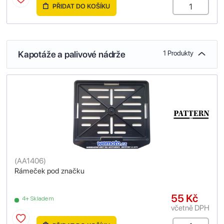
PŘIDAT DO KOŠÍKU
Kapotáže a palivové nádrže
1 Produkty
(
AA1406
)
Rámeček pod značku
55 Kč
4+ Skladem
včetně DPH