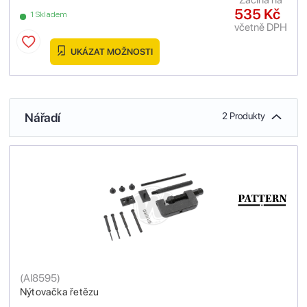
535 Kč
1 Skladem
včetně DPH
UKÁZAT MOŽNOSTI
Nářadí
2 Produkty
(
AI8595
)
Nýtovačka řetězu