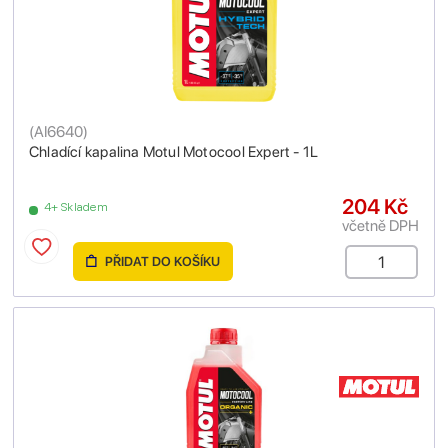
(
AI6640
)
Chladící kapalina Motul Motocool Expert - 1L
204 Kč
4+ Skladem
včetně DPH
PŘIDAT DO KOŠÍKU