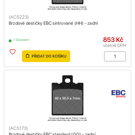
(
AC5223
)
Brzdové destičky EBC sintrované (HH) - zadní
853 Kč
1 Skladem
včetně DPH
PŘIDAT DO KOŠÍKU
(
AC5173
)
Brzdové destičky EBC standard (GG) - zadní