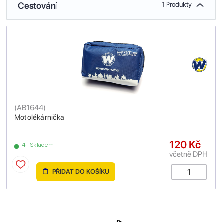
Cestování
1 Produkty
(
AB1644
)
Motolékárnička
120 Kč
4+ Skladem
včetně DPH
PŘIDAT DO KOŠÍKU