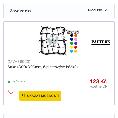
Zavazadla
1 Produkty
(
MVAE6923
)
Síťka (300x300mm, 6 plastových háčků)
123 Kč
4+ Skladem
včetně DPH
UKÁZAT MOŽNOSTI