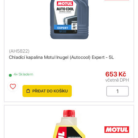
(
AH5822
)
Chladící kapalina Motul Inugel (Autocool) Expert - 5L
653 Kč
4+ Skladem
včetně DPH
PŘIDAT DO KOŠÍKU