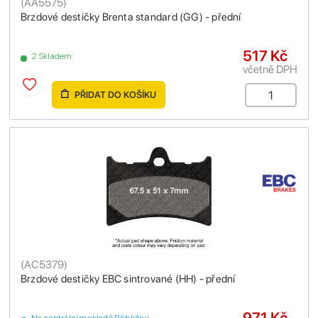
(
AA5575
)
Brzdové destičky Brenta standard (GG) - přední
517 Kč
2 Skladem
včetně DPH
PŘIDAT DO KOŠÍKU
(
AC5379
)
Brzdové destičky EBC sintrované (HH) - přední
971 Kč
Na centrálním skladě Přibližný