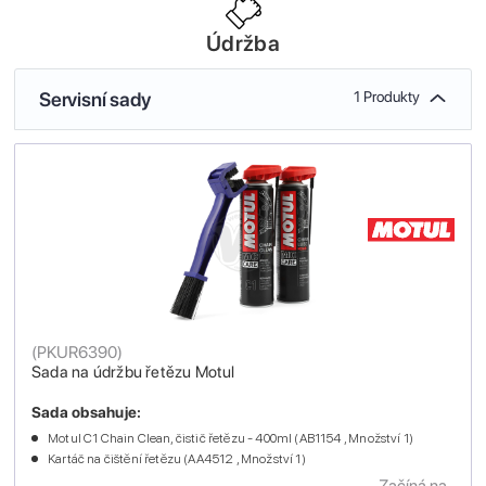
Údržba
Servisní sady
1 Produkty
(
PKUR6390
)
Sada na údržbu řetězu Motul
Sada obsahuje:
Motul C1 Chain Clean, čistič řetězu - 400ml (AB1154 , Množství 1)
Kartáč na čištění řetězu (AA4512 , Množství 1)
Začíná na