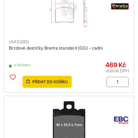
(
AA5385
)
Brzdové destičky Brenta standard (GG) - zadní
469 Kč
4 Skladem
včetně DPH
PŘIDAT DO KOŠÍKU