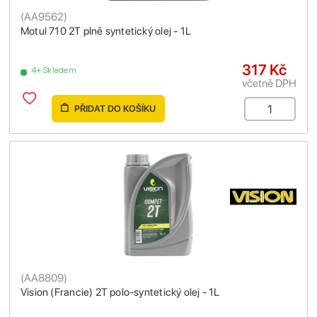
(
AA9562
)
Motul 710 2T plně syntetický olej - 1L
317 Kč
4+ Skladem
včetně DPH
PŘIDAT DO KOŠÍKU
(
AA8809
)
Vision (Francie) 2T polo-syntetický olej - 1L