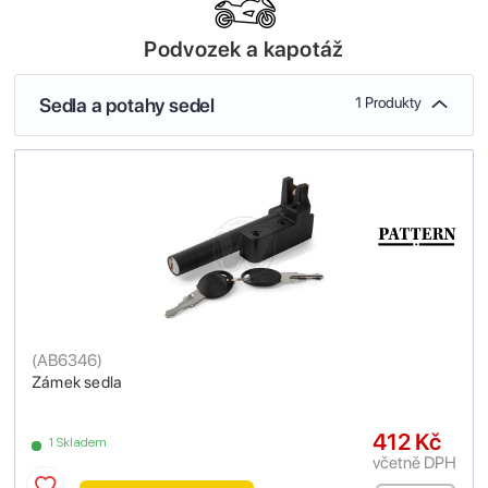
Podvozek a kapotáž
Sedla a potahy sedel
1 Produkty
(
AB6346
)
Zámek sedla
412 Kč
1 Skladem
včetně DPH