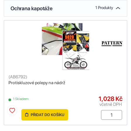
Ochrana kapotáže
1 Produkty
(
AB6792
)
Protiskluzové polepy na nádrž
1,028 Kč
1 Skladem
včetně DPH
PŘIDAT DO KOŠÍKU