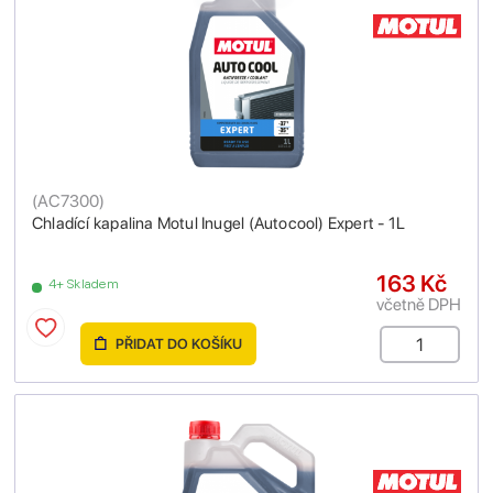
(
AC7300
)
Chladící kapalina Motul Inugel (Autocool) Expert - 1L
163 Kč
4+ Skladem
včetně DPH
PŘIDAT DO KOŠÍKU