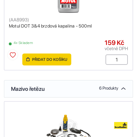
(
AA8993
)
Motul DOT 3&4 brzdová kapalina - 500ml
159 Kč
4+ Skladem
včetně DPH
PŘIDAT DO KOŠÍKU
Mazivo řetězu
6 Produkty