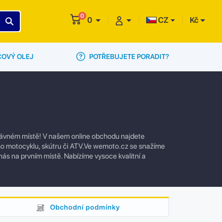
0
0
CZ
Kč
POTŘEBUJETE PORADIT?
ČOVÝ OLEJ
právném místě! V našem online obchodu najdete
eho motocyklu, skútru či ATV.Ve wemoto.cz se snažíme
 nás na prvním místě. Nabízíme vysoce kvalitní a
Obchodní podmínky