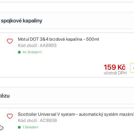
 spojkové kapaliny
Motul DOT 3&4 brzdová kapalina - 500ml
Kód zboží :
AA8993
4+ Skladem
159 Kč
včetně DPH
tězu
Scottoiler Universal V system - automatický systém mazání
Kód zboží :
AC8938
1 Skladem