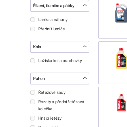
Řízení, tlumiče a páčky
Lanka a náhony
Přední tlumiče
Kola
Ložiska kol a prachovky
Pohon
Řetězové sady
Rozety a přední řetězová
kolečka
Hnací řetězy