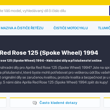
MAZIVA A ČISTIČE ŘETĚZU
ČISTIČE MOTOCYKLU
TLUMI
a Red Rose 125 (Spoke Wheel) 1994
Rose 125 (Spoke Wheel) 1994 – Náhradní díly a příslušenství online
náhradní díly pro Aprilia Red Rose 125 (Spoke Wheel) 1994? Jste na s
 a příslušenství, které byste mohli potřebovat pro veškerou údržbu vaš
originální díly se zaručenou kvalitou, protože kvalita a bezpečnost je u
ly. S námi dáte Aprilia Red Rose 125 (Spoke Wheel) 1994 zpět do kupy!
Často kladené dotazy