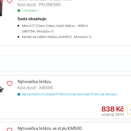
Kód zboží :
PKUR6390
1 Skladem
Sada obsahuje:
Motul C1 Chain Clean, čistič řetězu - 400ml
(AB1154 , Množství 1)
Kartáč na čištění řetězu (AA4512 , Množství 1)
Nýtovačka řetězu
Kód zboží :
AI8595
Na centrálním skladě Přibližný čas doručení 9 dní od nákupu
838 Kč
včetně DPH
Nýtovačka řetězu ve stylu KM500