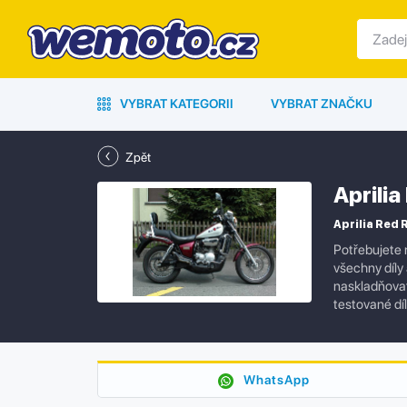
VYBRAT KATEGORII
VYBRAT ZNAČKU
Zpět
Aprili
Aprilia Red 
Potřebujete 
všechny díly
naskladňovat 
testované dí
WhatsApp