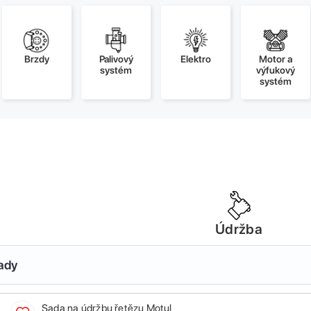
Brzdy
Palivový
Elektro
Motor a
systém
výfukový
systém
Údržba
sady
Sada na údržbu řetězu Motul