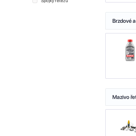
Spojky řetězu
Brzdové a
Mazivo ře