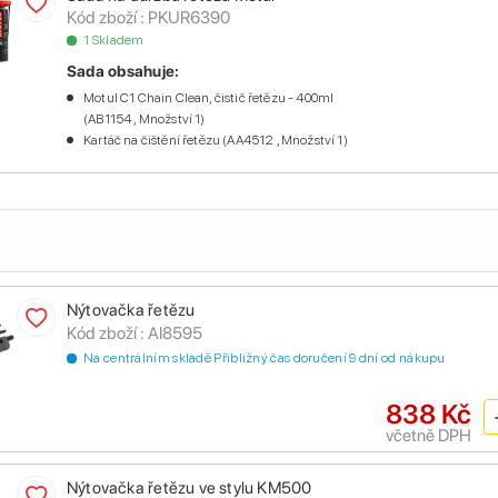
Kód zboží :
PKUR6390
1 Skladem
Sada obsahuje:
Motul C1 Chain Clean, čistič řetězu - 400ml
(AB1154 , Množství 1)
Kartáč na čištění řetězu (AA4512 , Množství 1)
Nýtovačka řetězu
Kód zboží :
AI8595
Na centrálním skladě Přibližný čas doručení 9 dní od nákupu
838 Kč
včetně DPH
Nýtovačka řetězu ve stylu KM500