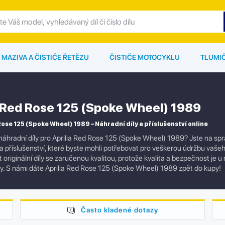
MAZIVA A ČISTIČE ŘETĚZU
ČISTIČE MOTOCYKLU
TLUMI
a Red Rose 125 (Spoke Wheel) 1989
Rose 125 (Spoke Wheel) 1989 – Náhradní díly a příslušenství online
náhradní díly pro Aprilia Red Rose 125 (Spoke Wheel) 1989? Jste na s
 a příslušenství, které byste mohli potřebovat pro veškerou údržbu vaš
originální díly se zaručenou kvalitou, protože kvalita a bezpečnost je u
ly. S námi dáte Aprilia Red Rose 125 (Spoke Wheel) 1989 zpět do kupy!
Často kladené dotazy