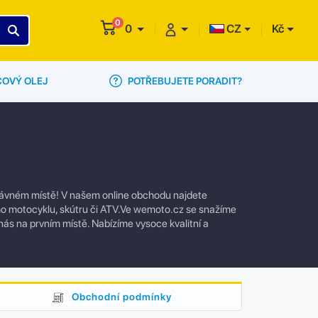
0
0
CZ
Kč
POTŘEBUJETE PORADIT?
ČOVÝ OLEJ
právném místě! V našem online obchodu najdete
eho motocyklu, skútru či ATV.Ve wemoto.cz se snažíme
 nás na prvním místě. Nabízíme vysoce kvalitní a
Obchodní podmínky