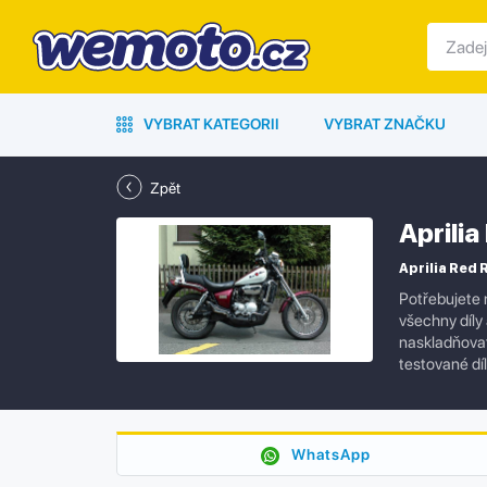
VYBRAT KATEGORII
VYBRAT ZNAČKU
Zpět
Aprili
Aprilia Red 
Potřebujete 
všechny díly
naskladňovat 
testované dí
WhatsApp