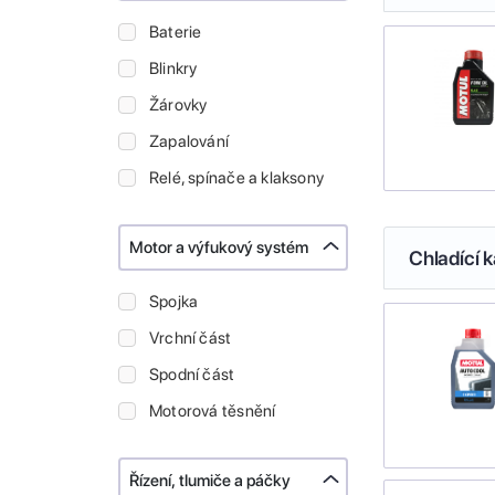
Baterie
Blinkry
Žárovky
Zapalování
Relé, spínače a klaksony
Motor a výfukový systém
Chladící k
Spojka
Vrchní část
Spodní část
Motorová těsnění
Řízení, tlumiče a páčky