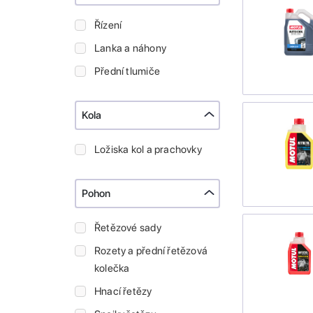
Řízení
Lanka a náhony
Přední tlumiče
Kola
Ložiska kol a prachovky
Pohon
Řetězové sady
Rozety a přední řetězová
kolečka
Hnací řetězy