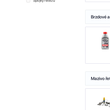
Spojky řetězu
Brzdové a
Mazivo ře