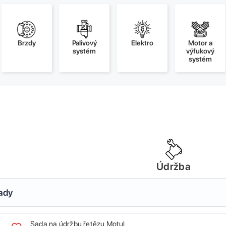
Brzdy
Palivový
Elektro
Motor a
systém
výfukový
systém
Údržba
sady
Sada na údržbu řetězu Motul