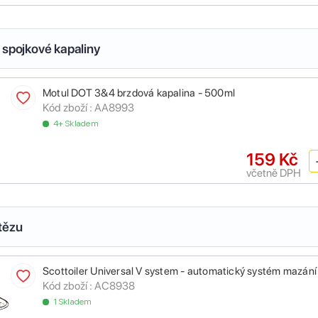
 spojkové kapaliny
Motul DOT 3&4 brzdová kapalina - 500ml
Kód zboží :
AA8993
4+ Skladem
159 Kč
včetně DPH
tězu
Scottoiler Universal V system - automatický systém mazání
Kód zboží :
AC8938
1 Skladem