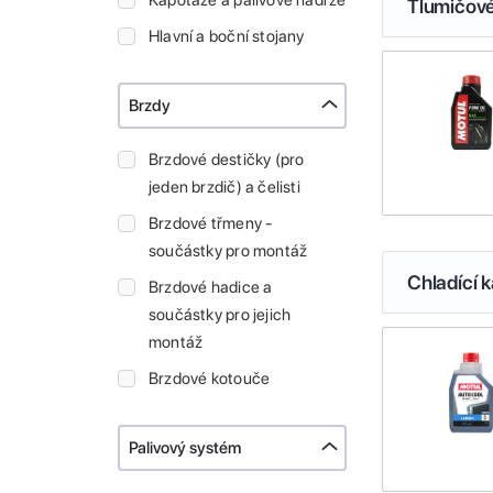
Kapotáže a palivové nádrže
Tlumičové
Hlavní a boční stojany
Brzdy
Brzdové destičky (pro
jeden brzdič) a čelisti
Brzdové třmeny -
součástky pro montáž
Chladící k
Brzdové hadice a
součástky pro jejich
montáž
Brzdové kotouče
Palivový systém