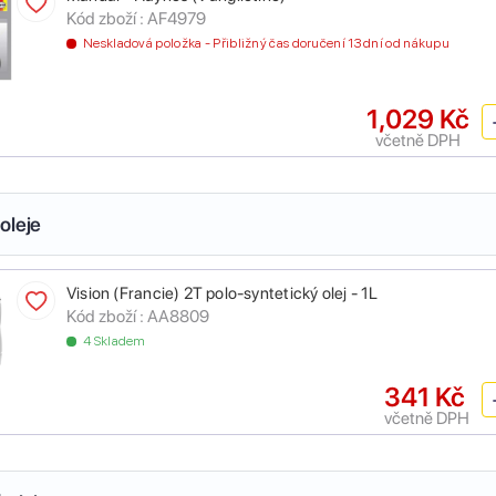
Kód zboží :
AF4979
Neskladová položka - Přibližný čas doručení 13 dní od nákupu
1,029 Kč
včetně DPH
oleje
Vision (Francie) 2T polo-syntetický olej - 1L
Kód zboží :
AA8809
4 Skladem
341 Kč
včetně DPH