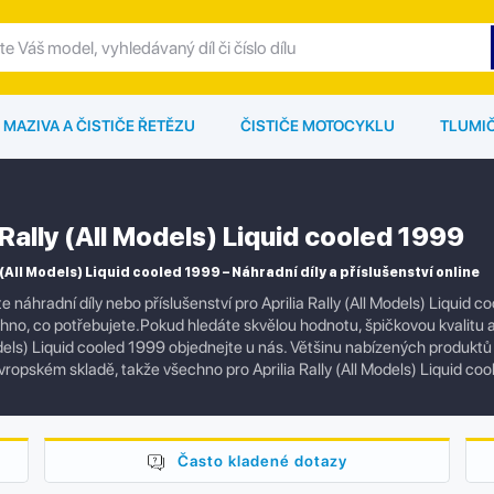
MAZIVA A ČISTIČE ŘETĚZU
ČISTIČE MOTOCYKLU
TLUMI
 Rally (All Models) Liquid cooled 1999
 (All Models) Liquid cooled 1999 – Náhradní díly a příslušenství online
e náhradní díly nebo příslušenství pro Aprilia Rally (All Models) Liquid
no, co potřebujete.Pokud hledáte skvělou hodnotu, špičkovou kvalitu a chc
odels) Liquid cooled 1999 objednejte u nás. Většinu nabízených produk
vropském skladě, takže všechno pro Aprilia Rally (All Models) Liquid 
Často kladené dotazy