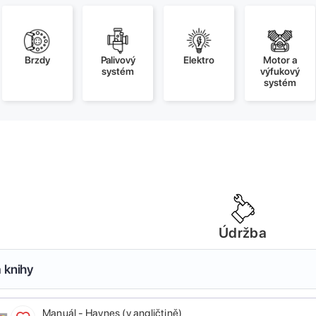
Brzdy
Palivový
Elektro
Motor a
systém
výfukový
systém
Údržba
 knihy
Manuál - Haynes (v angličtině)