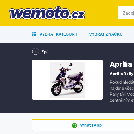
VYBRAT KATEGORII
VYBRAT ZNAČKU
Zpět
Aprilia
Aprilia Rally
Pokud hledát
najdete všech
Rally (All M
centrálním e
WhatsApp