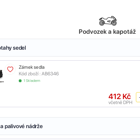
Podvozek a kapotáž
otahy sedel
Zámek sedla
Kód zboží :
AB6346
1 Skladem
412 Kč
včetně DPH
a palivové nádrže