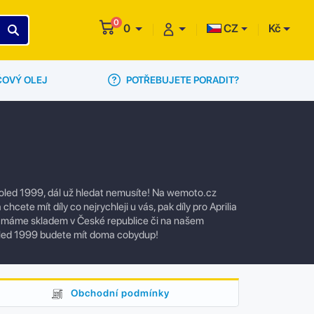
0
0
CZ
Kč
POTŘEBUJETE PORADIT?
ČOVÝ OLEJ
 cooled 1999, dál už hledat nemusíte! Na wemoto.cz
ete mít díly co nejrychleji u vás, pak díly pro Aprilia
tů máme skladem v České republice či na našem
cooled 1999 budete mít doma cobydup!
Obchodní podmínky