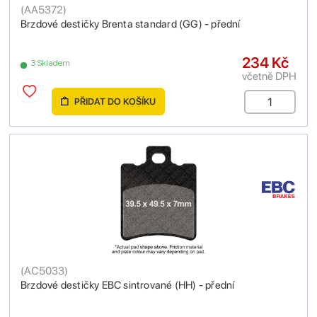
(
AA5372
)
Brzdové destičky Brenta standard (GG) - přední
234 Kč
3 Skladem
včetně DPH
PŘIDAT DO KOŠÍKU
(
AC5033
)
Brzdové destičky EBC sintrované (HH) - přední