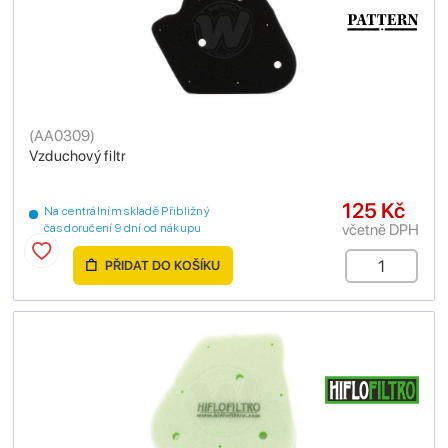
(
AA0309
)
Vzduchový filtr
125 Kč
Na centrálním skladě Přibližný
včetně DPH
čas doručení 9 dní od nákupu
PŘIDAT DO KOŠÍKU