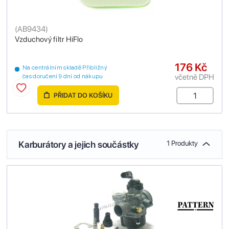
(
AB9434
)
Vzduchový filtr HiFlo
176 Kč
Na centrálním skladě Přibližný
včetně DPH
čas doručení 9 dní od nákupu
PŘIDAT DO KOŠÍKU
Karburátory a jejich součástky
1 Produkty