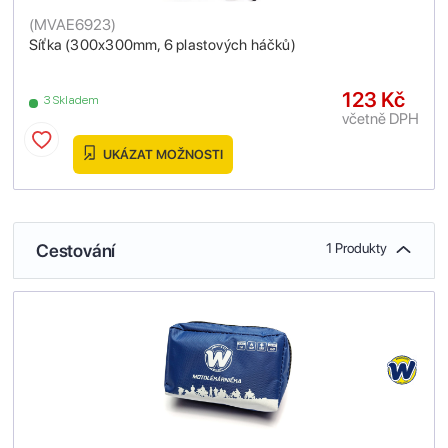
(
MVAE6923
)
Síťka (300x300mm, 6 plastových háčků)
123 Kč
3 Skladem
včetně DPH
UKÁZAT MOŽNOSTI
Cestování
1 Produkty