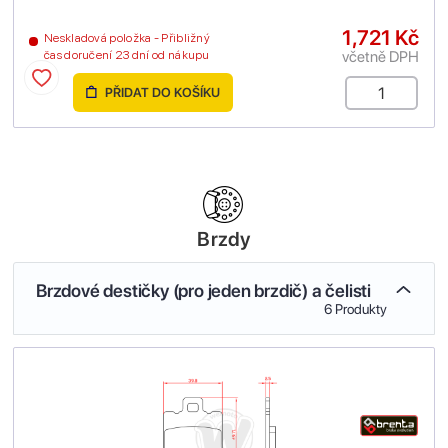
1,721 Kč
Neskladová položka - Přibližný
včetně DPH
čas doručení 23 dní od nákupu
PŘIDAT DO KOŠÍKU
Brzdy
Brzdové destičky (pro jeden brzdič) a čelisti
6 Produkty