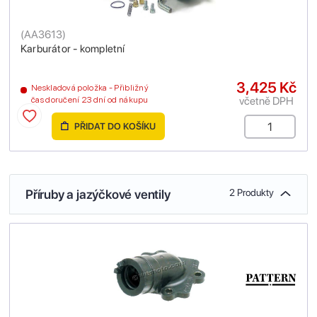
(
AA3613
)
Karburátor - kompletní
3,425 Kč
Neskladová položka - Přibližný
včetně DPH
čas doručení 23 dní od nákupu
PŘIDAT DO KOŠÍKU
Příruby a jazýčkové ventily
2 Produkty