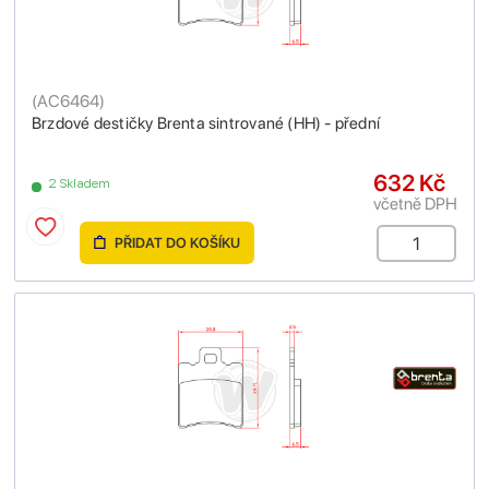
(
AC6464
)
Brzdové destičky Brenta sintrované (HH) - přední
632 Kč
2 Skladem
včetně DPH
PŘIDAT DO KOŠÍKU