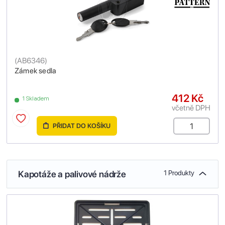
(
AB6346
)
Zámek sedla
412 Kč
1 Skladem
včetně DPH
PŘIDAT DO KOŠÍKU
Kapotáže a palivové nádrže
1 Produkty