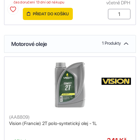
včetně DPH
čas doručení 13 dní od nákupu
PŘIDAT DO KOŠÍKU
Motorové oleje
1 Produkty
(
AA8809
)
Vision (Francie) 2T polo-syntetický olej - 1L