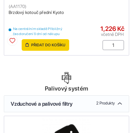
(
AA1170
)
Brzdový kotouč přední Kyoto
1,226 Kč
Na centrálním skladě Přibližný
včetně DPH
čas doručení 9 dní od nákupu
PŘIDAT DO KOŠÍKU
Palivový systém
Vzduchové a palivové filtry
2 Produkty