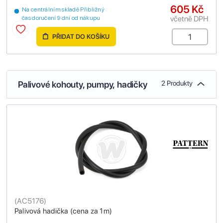
605 Kč
Na centrálním skladě Přibližný
včetně DPH
čas doručení 9 dní od nákupu
PŘIDAT DO KOŠÍKU
Palivové kohouty, pumpy, hadičky
2 Produkty
(
AC5176
)
Palivová hadička (cena za 1m)