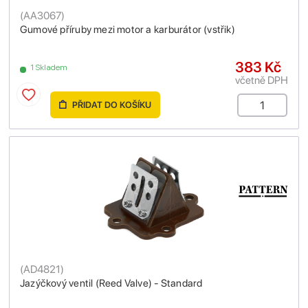
(
AA3067
)
Gumové příruby mezi motor a karburátor (vstřik)
383 Kč
1 Skladem
včetně DPH
PŘIDAT DO KOŠÍKU
(
AD4821
)
Jazýčkový ventil (Reed Valve) - Standard