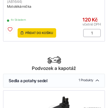
(
AB1644
)
Motolékárnička
120 Kč
4+ Skladem
včetně DPH
PŘIDAT DO KOŠÍKU
Podvozek a kapotáž
Sedla a potahy sedel
1 Produkty