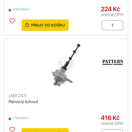
224 Kč
3 Skladem
včetně DPH
PŘIDAT DO KOŠÍKU
(
AB1247
)
Palivový kohout
416 Kč
1 Skladem
včetně DPH