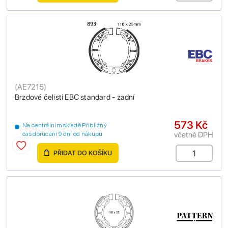
(
AE7215
)
Brzdové čelisti EBC standard - zadní
573 Kč
Na centrálním skladě Přibližný
včetně DPH
čas doručení 9 dní od nákupu
PŘIDAT DO KOŠÍKU