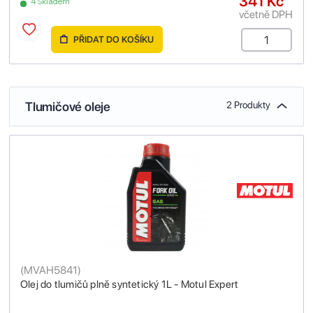
341 Kč
4 Skladem
včetně DPH
PŘIDAT DO KOŠÍKU
Tlumičové oleje
2 Produkty
(
MVAH5841
)
Olej do tlumičů plně syntetický 1L - Motul Expert