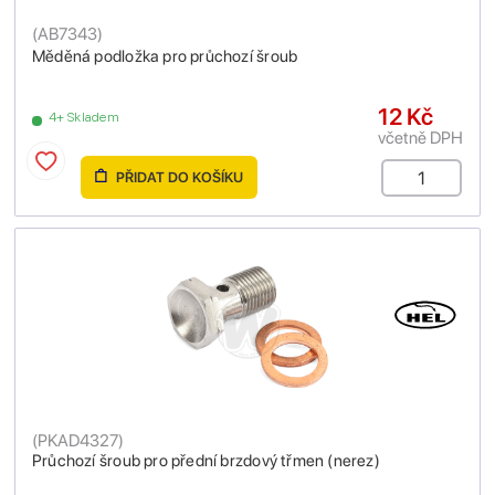
(
AB7343
)
Měděná podložka pro průchozí šroub
12 Kč
4+ Skladem
včetně DPH
PŘIDAT DO KOŠÍKU
(
PKAD4327
)
Průchozí šroub pro přední brzdový třmen (nerez)