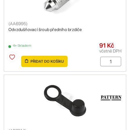
(
AA6995
)
Odvzdušňovací šroub předního brzdiče
91 Kč
4+ Skladem
včetně DPH
PŘIDAT DO KOŠÍKU