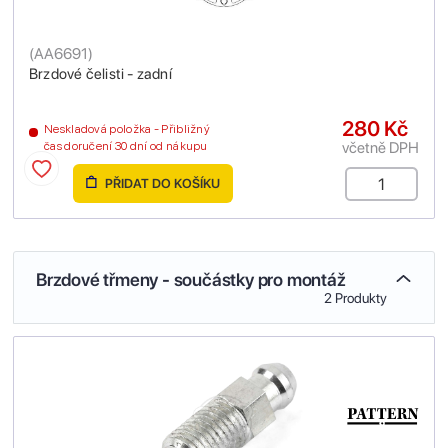
(
AA6691
)
Brzdové čelisti - zadní
280 Kč
Neskladová položka - Přibližný
včetně DPH
čas doručení 30 dní od nákupu
PŘIDAT DO KOŠÍKU
Brzdové třmeny - součástky pro montáž
2 Produkty