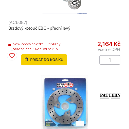
(
AC6087
)
Brzdový kotouč EBC - přední levý
2,164 Kč
Neskladová položka - Přibližný
včetně DPH
čas doručení 14 dní od nákupu
PŘIDAT DO KOŠÍKU