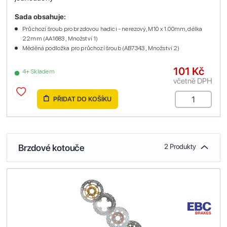
Sada obsahuje:
Průchozí šroub pro brzdovou hadici - nerezový, M10 x 1.00mm, délka
22mm (AA1683 , Množství 1)
Měděná podložka pro průchozí šroub (AB7343 , Množství 2)
101 Kč
4+ Skladem
včetně DPH
PŘIDAT DO KOŠÍKU
Brzdové kotouče
2 Produkty