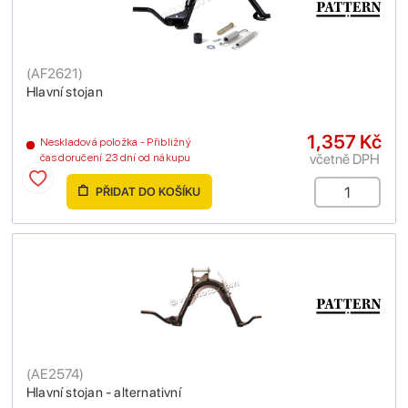
(
AF2621
)
Hlavní stojan
1,357 Kč
Neskladová položka - Přibližný
včetně DPH
čas doručení 23 dní od nákupu
PŘIDAT DO KOŠÍKU
(
AE2574
)
Hlavní stojan - alternativní