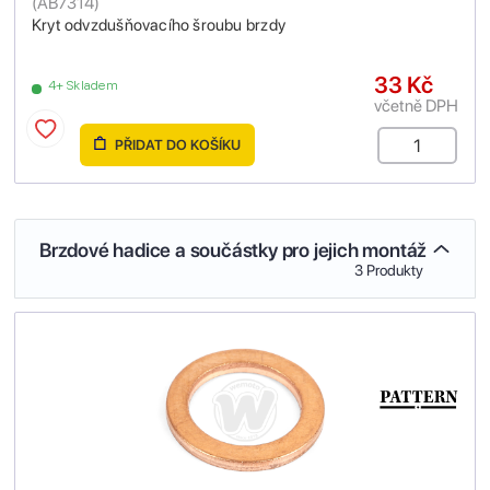
(
AB7314
)
Kryt odvzdušňovacího šroubu brzdy
33 Kč
4+ Skladem
včetně DPH
PŘIDAT DO KOŠÍKU
Brzdové hadice a součástky pro jejich montáž
3 Produkty