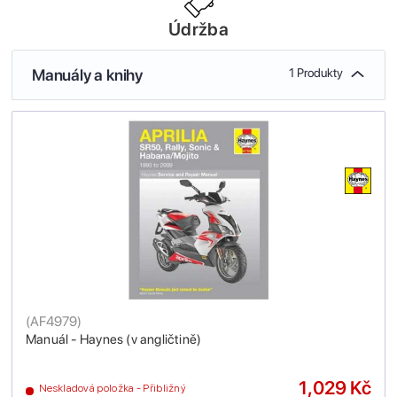
Údržba
Manuály a knihy
1 Produkty
(
AF4979
)
Manuál - Haynes (v angličtině)
1,029 Kč
Neskladová položka - Přibližný