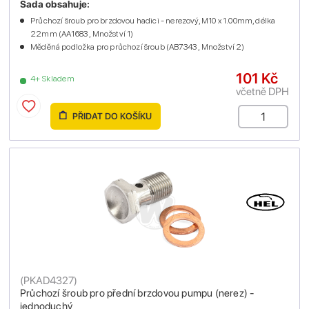
Sada obsahuje:
Průchozí šroub pro brzdovou hadici - nerezový, M10 x 1.00mm, délka
22mm (AA1683 , Množství 1)
Měděná podložka pro průchozí šroub (AB7343 , Množství 2)
101 Kč
4+ Skladem
včetně DPH
PŘIDAT DO KOŠÍKU
(
PKAD4327
)
Průchozí šroub pro přední brzdovou pumpu (nerez) -
jednoduchý