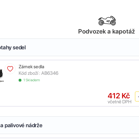
Podvozek a kapotáž
otahy sedel
Zámek sedla
Kód zboží :
AB6346
1 Skladem
412 Kč
včetně DPH
a palivové nádrže