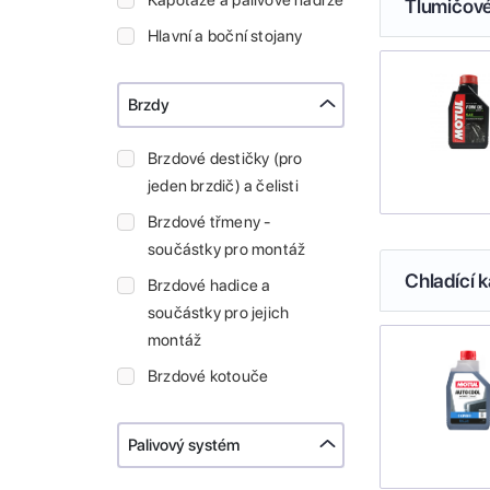
Kapotáže a palivové nádrže
Tlumičové
Hlavní a boční stojany
Brzdy
Brzdové destičky (pro
jeden brzdič) a čelisti
Brzdové třmeny -
součástky pro montáž
Chladící k
Brzdové hadice a
součástky pro jejich
montáž
Brzdové kotouče
Palivový systém