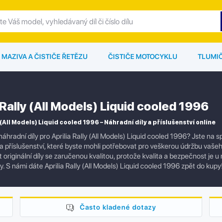
MAZIVA A ČISTIČE ŘETĚZU
ČISTIČE MOTOCYKLU
TLUMI
 Rally (All Models) Liquid cooled 1996
 (All Models) Liquid cooled 1996 – Náhradní díly a příslušenství online
náhradní díly pro Aprilia Rally (All Models) Liquid cooled 1996? Jste n
 a příslušenství, které byste mohli potřebovat pro veškerou údržbu vaš
originální díly se zaručenou kvalitou, protože kvalita a bezpečnost je u
y. S námi dáte Aprilia Rally (All Models) Liquid cooled 1996 zpět do kupy
Často kladené dotazy