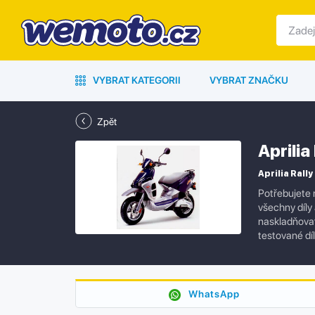
VYBRAT KATEGORII
VYBRAT ZNAČKU
Zpět
Aprilia
Aprilia Rally
Potřebujete 
všechny díly
naskladňovat 
testované díl
WhatsApp