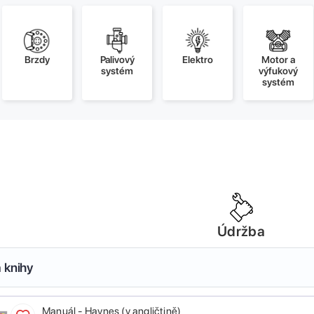
Brzdy
Palivový
Elektro
Motor a
systém
výfukový
systém
Údržba
 knihy
Manuál - Haynes (v angličtině)