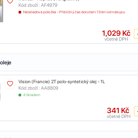
Kód zboží :
AF4979
Neskladová položka - Přibližný čas doručení 13 dní od nákupu
1,029 Kč
včetně DPH
oleje
Vision (Francie) 2T polo-syntetický olej - 1L
Kód zboží :
AA8809
4 Skladem
341 Kč
včetně DPH