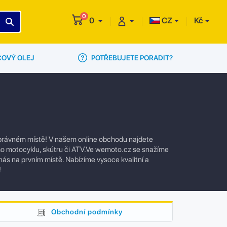
0
0
CZ
Kč
POTŘEBUJETE PORADIT?
ČOVÝ OLEJ
a správném místě! V našem online obchodu najdete
eho motocyklu, skútru či ATV.Ve wemoto.cz se snažíme
 nás na prvním místě. Nabízíme vysoce kvalitní a
!
Obchodní podmínky