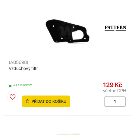
(
AB5698
)
Vzduchový filtr
129 Kč
4+ Skladem
včetně DPH
PŘIDAT DO KOŠÍKU