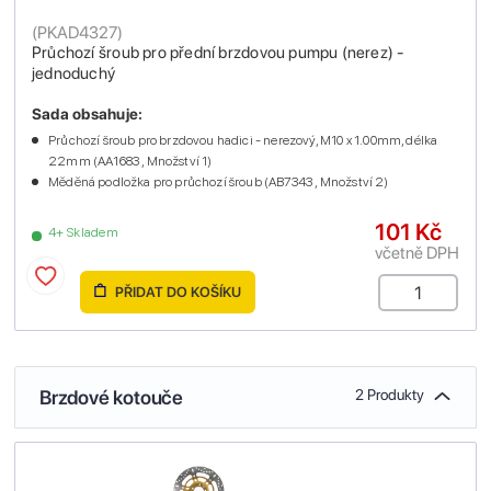
(
PKAD4327
)
Průchozí šroub pro přední brzdovou pumpu (nerez) -
jednoduchý
Sada obsahuje:
Průchozí šroub pro brzdovou hadici - nerezový, M10 x 1.00mm, délka
22mm (AA1683 , Množství 1)
Měděná podložka pro průchozí šroub (AB7343 , Množství 2)
101 Kč
4+ Skladem
včetně DPH
PŘIDAT DO KOŠÍKU
Brzdové kotouče
2 Produkty