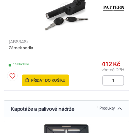
(
AB6346
)
Zámek sedla
412 Kč
1 Skladem
včetně DPH
PŘIDAT DO KOŠÍKU
Kapotáže a palivové nádrže
1 Produkty