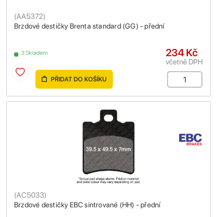
(
AA5372
)
Brzdové destičky Brenta standard (GG) - přední
234 Kč
3 Skladem
včetně DPH
PŘIDAT DO KOŠÍKU
(
AC5033
)
Brzdové destičky EBC sintrované (HH) - přední