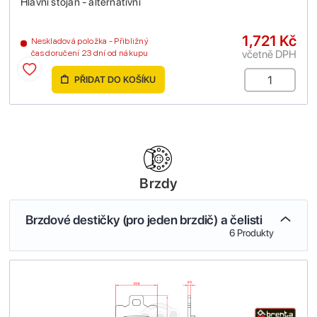
Hlavní stojan - alternativní
1,721 Kč
Neskladová položka - Přibližný
včetně DPH
čas doručení 23 dní od nákupu
PŘIDAT DO KOŠÍKU
Brzdy
Brzdové destičky (pro jeden brzdič) a čelisti
6 Produkty