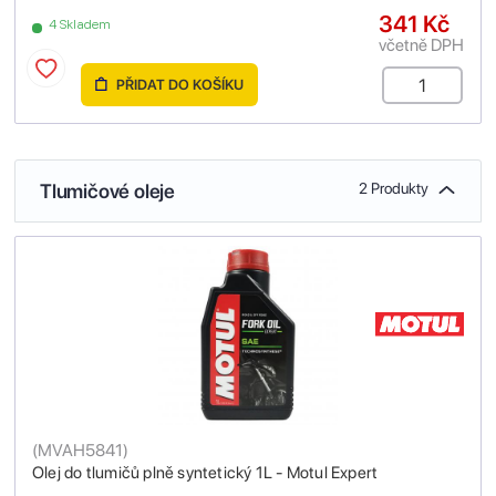
341 Kč
4 Skladem
včetně DPH
PŘIDAT DO KOŠÍKU
Tlumičové oleje
2 Produkty
(
MVAH5841
)
Olej do tlumičů plně syntetický 1L - Motul Expert