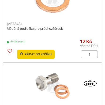
(
AB7343
)
Měděná podložka pro průchozí šroub
12 Kč
4+ Skladem
včetně DPH
PŘIDAT DO KOŠÍKU