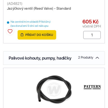
(
AD4821
)
Jazýčkový ventil (Reed Valve) - Standard
605 Kč
Na centrálním skladě Přibližný
včetně DPH
čas doručení 9 dní od nákupu
PŘIDAT DO KOŠÍKU
Palivové kohouty, pumpy, hadičky
2 Produkty