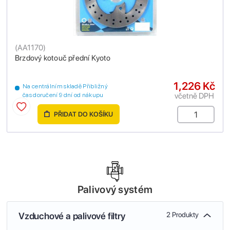
(
AA1170
)
Brzdový kotouč přední Kyoto
1,226 Kč
Na centrálním skladě Přibližný
včetně DPH
čas doručení 9 dní od nákupu
PŘIDAT DO KOŠÍKU
Palivový systém
Vzduchové a palivové filtry
2 Produkty