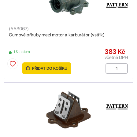
(
AA3067
)
Gumové příruby mezi motor a karburátor (vstřik)
383 Kč
1 Skladem
včetně DPH
PŘIDAT DO KOŠÍKU