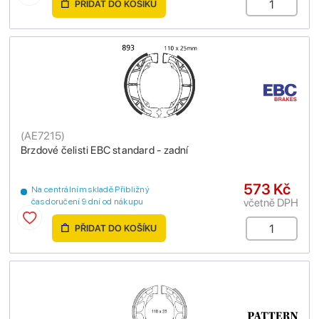
PŘIDAT DO KOŠÍKU
(
AE7215
)
Brzdové čelisti EBC standard - zadní
573 Kč
Na centrálním skladě Přibližný
včetně DPH
čas doručení 9 dní od nákupu
PŘIDAT DO KOŠÍKU