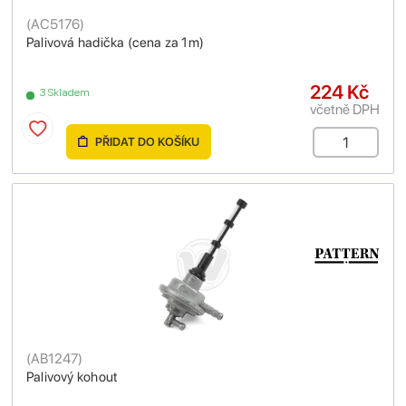
(
AC5176
)
Palivová hadička (cena za 1m)
224 Kč
3 Skladem
včetně DPH
PŘIDAT DO KOŠÍKU
(
AB1247
)
Palivový kohout