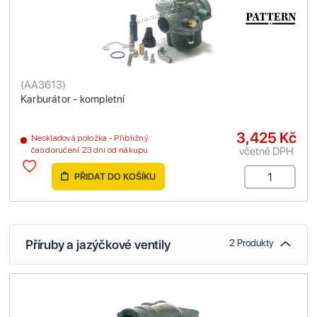
(
AA3613
)
Karburátor - kompletní
3,425 Kč
Neskladová položka - Přibližný
včetně DPH
čas doručení 23 dní od nákupu
PŘIDAT DO KOŠÍKU
Příruby a jazýčkové ventily
2 Produkty