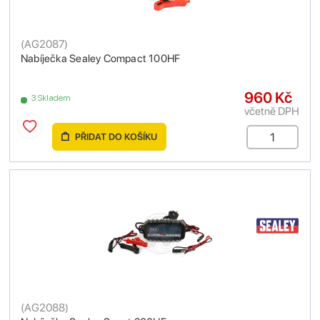
(
AG2087
)
Nabíječka Sealey Compact 100HF
960 Kč
3 Skladem
včetně DPH
PŘIDAT DO KOŠÍKU
(
AG2088
)