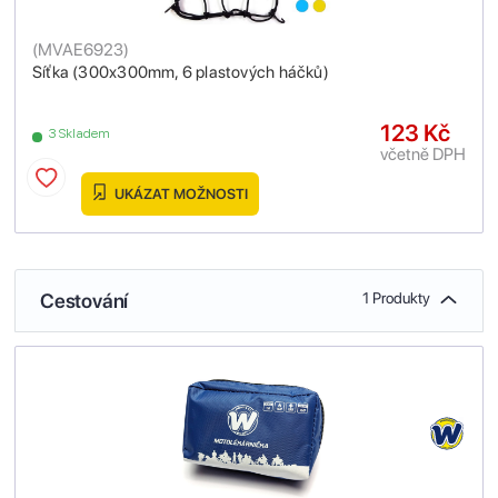
(
MVAE6923
)
Síťka (300x300mm, 6 plastových háčků)
123 Kč
3 Skladem
včetně DPH
UKÁZAT MOŽNOSTI
Cestování
1 Produkty