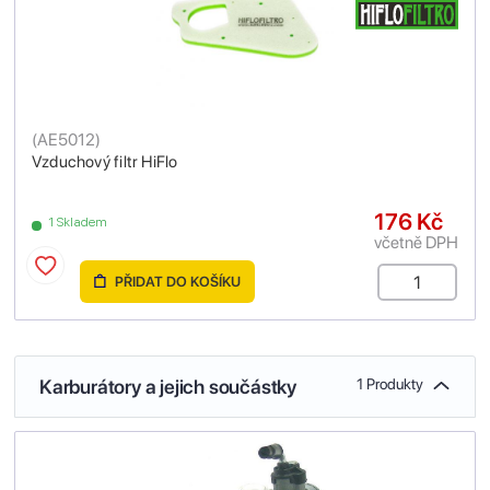
(
AE5012
)
Vzduchový filtr HiFlo
176 Kč
1 Skladem
včetně DPH
PŘIDAT DO KOŠÍKU
Karburátory a jejich součástky
1 Produkty