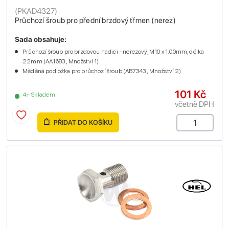
(
PKAD4327
)
Průchozí šroub pro přední brzdový třmen (nerez)
Sada obsahuje:
Průchozí šroub pro brzdovou hadici - nerezový, M10 x 1.00mm, délka
22mm (AA1683 , Množství 1)
Měděná podložka pro průchozí šroub (AB7343 , Množství 2)
101 Kč
4+ Skladem
včetně DPH
PŘIDAT DO KOŠÍKU