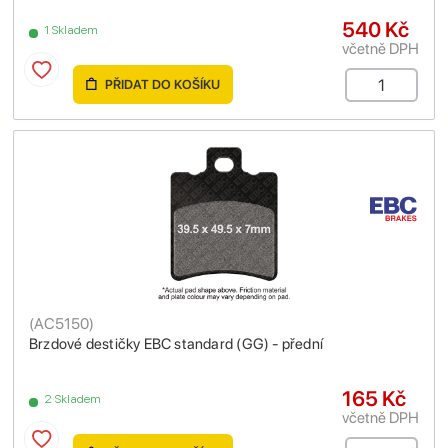
540 Kč
1 Skladem
včetně DPH
PŘIDAT DO KOŠÍKU
(
AC5150
)
Brzdové destičky EBC standard (GG) - přední
165 Kč
2 Skladem
včetně DPH