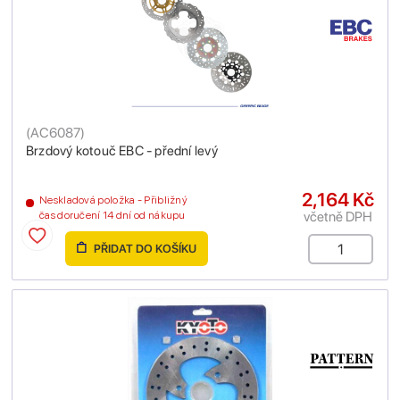
(
AC6087
)
Brzdový kotouč EBC - přední levý
2,164 Kč
Neskladová položka - Přibližný
včetně DPH
čas doručení 14 dní od nákupu
PŘIDAT DO KOŠÍKU