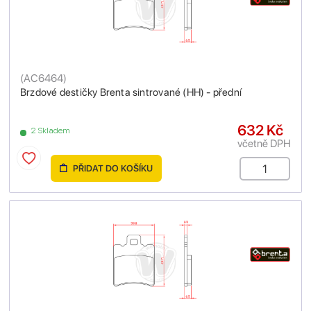
(
AC6464
)
Brzdové destičky Brenta sintrované (HH) - přední
632 Kč
2 Skladem
včetně DPH
PŘIDAT DO KOŠÍKU