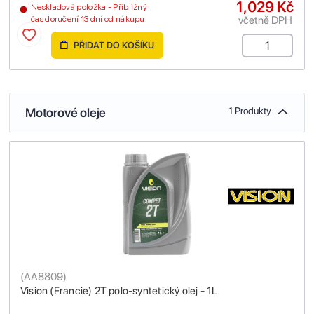
1,029 Kč
Neskladová položka - Přibližný
včetně DPH
čas doručení 13 dní od nákupu
PŘIDAT DO KOŠÍKU
Motorové oleje
1 Produkty
(
AA8809
)
Vision (Francie) 2T polo-syntetický olej - 1L