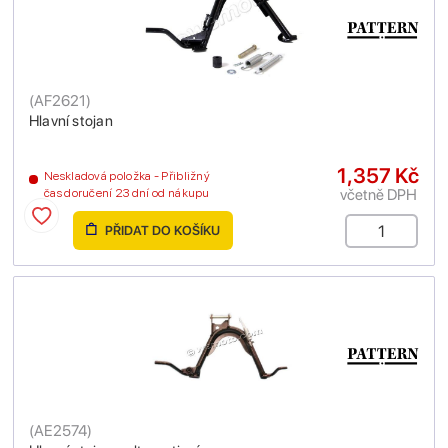
(
AF2621
)
Hlavní stojan
1,357 Kč
Neskladová položka - Přibližný
včetně DPH
čas doručení 23 dní od nákupu
PŘIDAT DO KOŠÍKU
(
AE2574
)