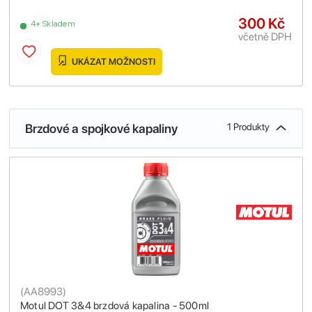
300 Kč
4+ Skladem
včetně DPH
UKÁZAT MOŽNOSTI
Brzdové a spojkové kapaliny
1 Produkty
(
AA8993
)
Motul DOT 3&4 brzdová kapalina - 500ml