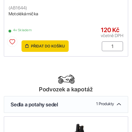
(
AB1644
)
Motolékárnička
120 Kč
4+ Skladem
včetně DPH
PŘIDAT DO KOŠÍKU
Podvozek a kapotáž
Sedla a potahy sedel
1 Produkty