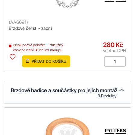
(
AA6691
)
Brzdové čelisti - zadní
280 Kč
Neskladová položka - Přibližný
včetně DPH
čas doručení 30 dní od nákupu
PŘIDAT DO KOŠÍKU
Brzdové hadice a součástky pro jejich montáž
3 Produkty