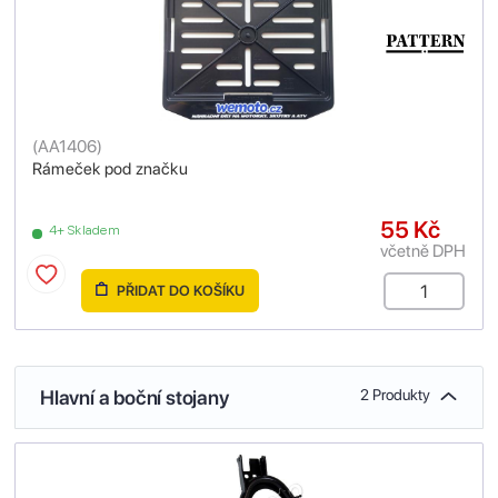
(
AA1406
)
Rámeček pod značku
55 Kč
4+ Skladem
včetně DPH
PŘIDAT DO KOŠÍKU
Hlavní a boční stojany
2 Produkty