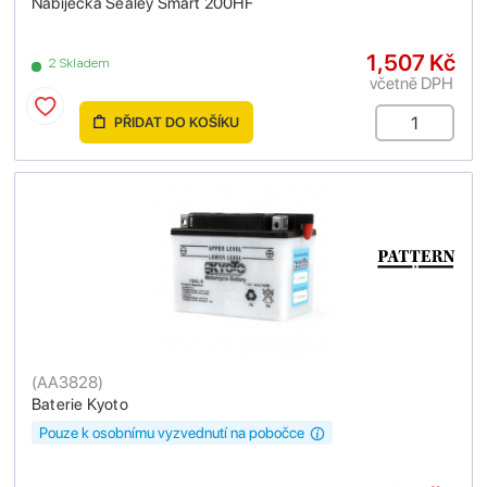
Nabíječka Sealey Smart 200HF
1,507 Kč
2 Skladem
včetně DPH
PŘIDAT DO KOŠÍKU
(
AA3828
)
Baterie Kyoto
Pouze k osobnímu vyzvednutí na pobočce