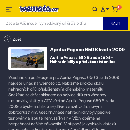
0
Zpět
Aprilia Pegaso 650 Strada 2009
Aprilia Pegaso 650 Strada 2009 –
Náhradní díly a příslušenství online
Všechno co potřebujete pro Aprilia Pegaso 650 Strada 2009
najdete u nás na wemoto.cz. Nabízíme širokou škálu
náhradních dílů, příslušenství a dílenského materiálu.
Snažíme se držet skladem co nejvíce dílů pro všechny
motocykly, skútry a ATV včetně Aprilia Pegaso 650 Strada
2009, abyste mohli co nejdříve vyrazit vstříc novým
dobrodružstvím. Všechny naše náhradní díly byly pečlivě
testovány a jsou té nejvyšší kvality. Vždy dbáme na
bezpečnost našich zákazníků. V případě jakýchkoliv dotazů
nás neváhejte kontaktovat, vždy vám rádi pomůžeme.