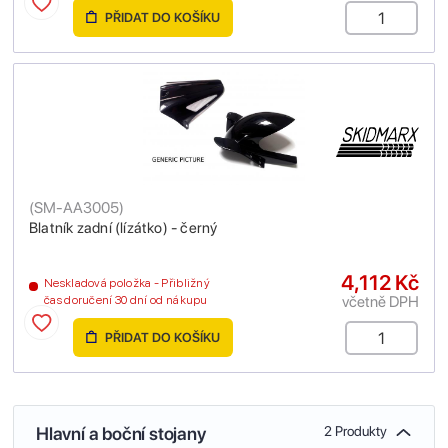
PŘIDAT DO KOŠÍKU
(
SM-AA3005
)
Blatník zadní (lízátko) - černý
4,112 Kč
Neskladová položka - Přibližný
včetně DPH
čas doručení 30 dní od nákupu
PŘIDAT DO KOŠÍKU
Hlavní a boční stojany
2 Produkty