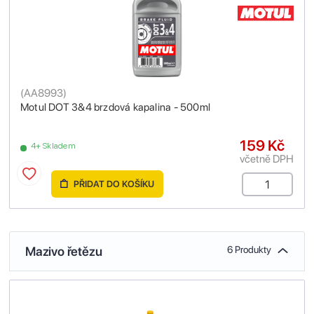
(
AA8993
)
Motul DOT 3&4 brzdová kapalina - 500ml
159 Kč
4+ Skladem
včetně DPH
PŘIDAT DO KOŠÍKU
Mazivo řetězu
6 Produkty