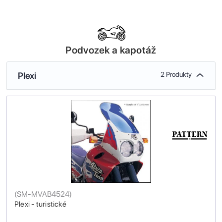
Podvozek a kapotáž
Plexi
2 Produkty
(
SM-MVAB4524
)
Plexi - turistické