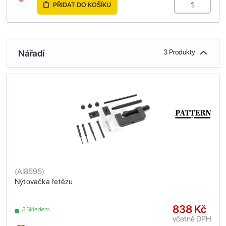
PŘIDAT DO KOŠÍKU
Nářadí
3 Produkty
(
AI8595
)
Nýtovačka řetězu
838 Kč
3 Skladem
včetně DPH