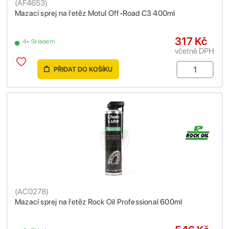
(
AF4653
)
Mazací sprej na řetěz Motul Off-Road C3 400ml
317 Kč
4+ Skladem
včetně DPH
PŘIDAT DO KOŠÍKU
(
AC0278
)
Mazací sprej na řetěz Rock Oil Professional 600ml