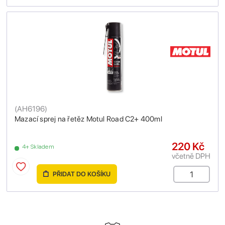
(
AH6196
)
Mazací sprej na řetěz Motul Road C2+ 400ml
220 Kč
4+ Skladem
včetně DPH
PŘIDAT DO KOŠÍKU