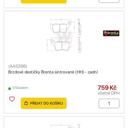
(
AA5398
)
Brzdové destičky Brenta sintrované (HH) - zadní
759 Kč
3 Skladem
včetně DPH
PŘIDAT DO KOŠÍKU