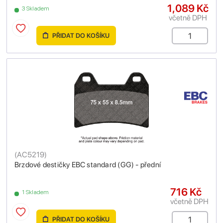
1,089 Kč
3 Skladem
včetně DPH
PŘIDAT DO KOŠÍKU
(
AC5219
)
Brzdové destičky EBC standard (GG) - přední
716 Kč
1 Skladem
včetně DPH
PŘIDAT DO KOŠÍKU