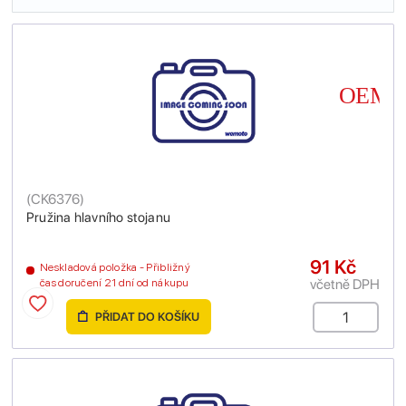
(
CK6376
)
Pružina hlavního stojanu
91 Kč
Neskladová položka - Přibližný
včetně DPH
čas doručení 21 dní od nákupu
PŘIDAT DO KOŠÍKU