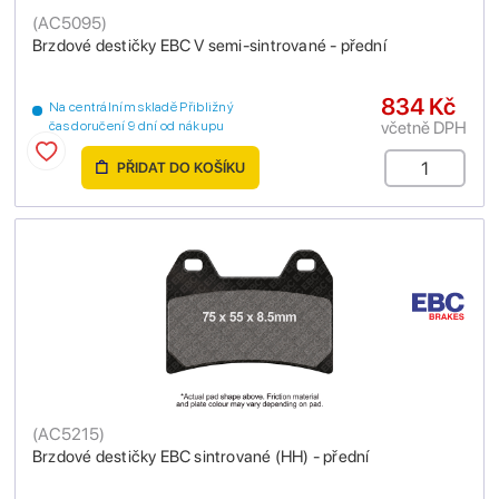
(
AC5095
)
Brzdové destičky EBC V semi-sintrované - přední
834 Kč
Na centrálním skladě Přibližný
včetně DPH
čas doručení 9 dní od nákupu
PŘIDAT DO KOŠÍKU
(
AC5215
)
Brzdové destičky EBC sintrované (HH) - přední