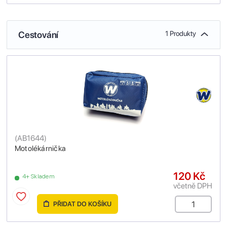
Cestování
1 Produkty
(
AB1644
)
Motolékárnička
120 Kč
4+ Skladem
včetně DPH
PŘIDAT DO KOŠÍKU