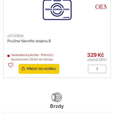
(
AY3064
)
Pružina hlavního stojanu B
329 Kč
Neskladová položka - Přibližný
včetně DPH
čas doručení 23 dní od nákupu
PŘIDAT DO KOŠÍKU
Brzdy