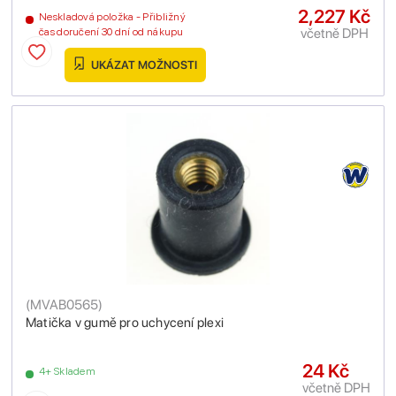
2,227 Kč
Neskladová položka - Přibližný
včetně DPH
čas doručení 30 dní od nákupu
UKÁZAT MOŽNOSTI
(
MVAB0565
)
Matička v gumě pro uchycení plexi
24 Kč
4+ Skladem
včetně DPH