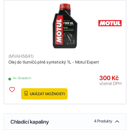
(
MVAH5841
)
Olej do tlumičů plně syntetický 1L - Motul Expert
300 Kč
4+ Skladem
včetně DPH
UKÁZAT MOŽNOSTI
Chladící kapaliny
4 Produkty