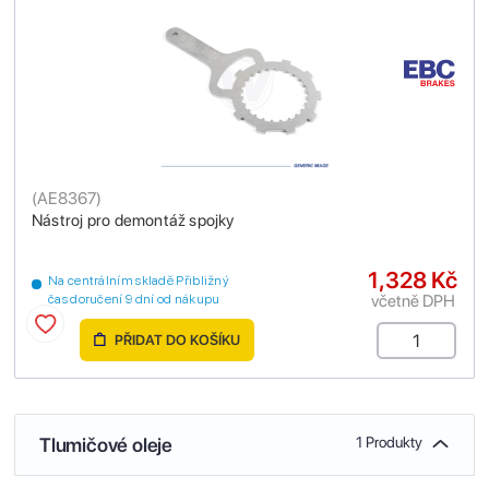
(
AE8367
)
Nástroj pro demontáž spojky
1,328 Kč
Na centrálním skladě Přibližný
včetně DPH
čas doručení 9 dní od nákupu
PŘIDAT DO KOŠÍKU
Tlumičové oleje
1 Produkty