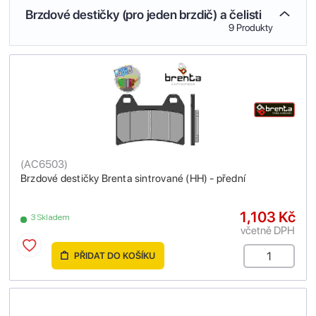
Brzdové destičky (pro jeden brzdič) a čelisti
9 Produkty
(
AC6503
)
Brzdové destičky Brenta sintrované (HH) - přední
1,103 Kč
3 Skladem
včetně DPH
PŘIDAT DO KOŠÍKU