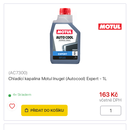
(
AC7300
)
Chladící kapalina Motul Inugel (Autocool) Expert - 1L
163 Kč
4+ Skladem
včetně DPH
PŘIDAT DO KOŠÍKU