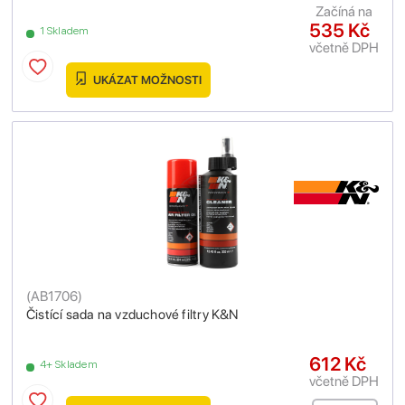
Začíná na
535 Kč
1 Skladem
včetně DPH
UKÁZAT MOŽNOSTI
(
AB1706
)
Čistící sada na vzduchové filtry K&N
612 Kč
4+ Skladem
včetně DPH