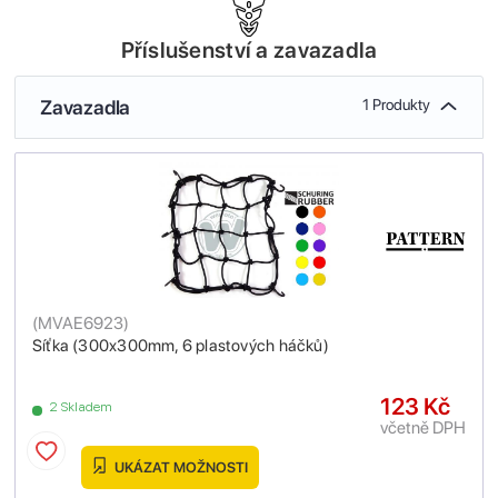
Příslušenství a zavazadla
Zavazadla
1 Produkty
(
MVAE6923
)
Síťka (300x300mm, 6 plastových háčků)
123 Kč
2 Skladem
včetně DPH
UKÁZAT MOŽNOSTI