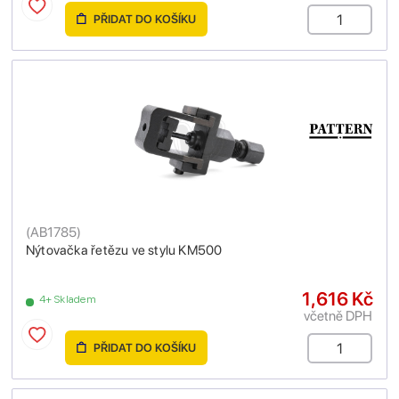
PŘIDAT DO KOŠÍKU
(
AB1785
)
Nýtovačka řetězu ve stylu KM500
1,616 Kč
4+ Skladem
včetně DPH
PŘIDAT DO KOŠÍKU