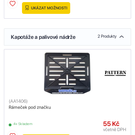
UKÁZAT MOŽNOSTI
Kapotáže a palivové nádrže
2 Produkty
(
AA1406
)
Rámeček pod značku
55 Kč
4+ Skladem
včetně DPH