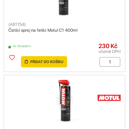
(
AB1154
)
Čistící sprej na řetěz Motul C1 400ml
230 Kč
4+ Skladem
včetně DPH
PŘIDAT DO KOŠÍKU