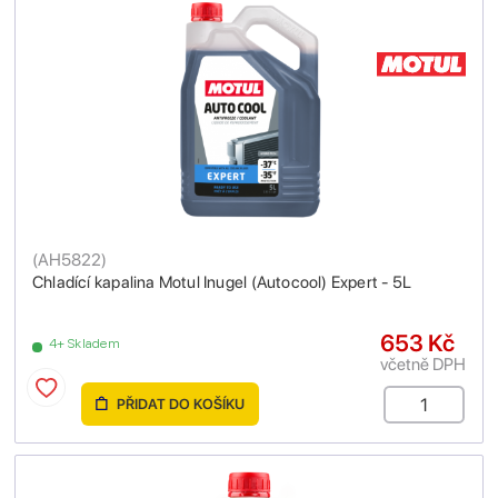
(
AH5822
)
Chladící kapalina Motul Inugel (Autocool) Expert - 5L
653 Kč
4+ Skladem
včetně DPH
PŘIDAT DO KOŠÍKU