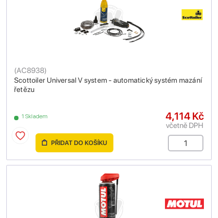
(
AC8938
)
Scottoiler Universal V system - automatický systém mazání
řetězu
4,114 Kč
1 Skladem
včetně DPH
PŘIDAT DO KOŠÍKU