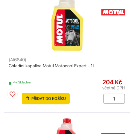
(
AI6640
)
Chladící kapalina Motul Motocool Expert - 1L
204 Kč
4+ Skladem
včetně DPH
PŘIDAT DO KOŠÍKU