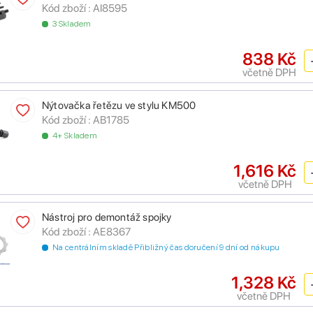
Kód zboží :
AI8595
3 Skladem
838 Kč
včetně DPH
Nýtovačka řetězu ve stylu KM500
Kód zboží :
AB1785
4+ Skladem
1,616 Kč
včetně DPH
Nástroj pro demontáž spojky
Kód zboží :
AE8367
Na centrálním skladě Přibližný čas doručení 9 dní od nákupu
1,328 Kč
včetně DPH