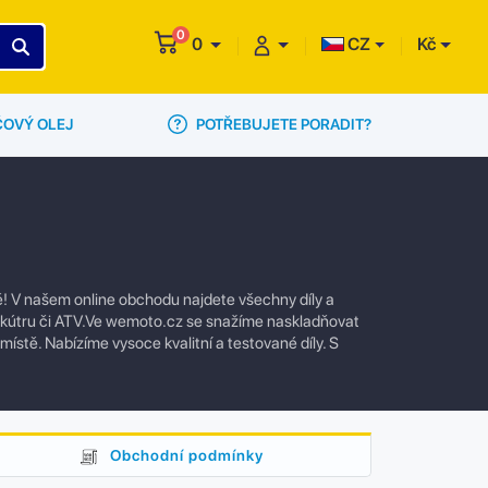
0
0
CZ
Kč
POTŘEBUJETE PORADIT?
ČOVÝ OLEJ
ě! V našem online obchodu najdete všechny díly a
 skútru či ATV.Ve wemoto.cz se snažíme naskladňovat
 místě. Nabízíme vysoce kvalitní a testované díly. S
Obchodní podmínky