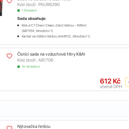
Kód zboží :
PKUR6390
1 Skladem
Sada obsahuje:
Motul C1 Chain Clean, čistič řetězu - 400ml
(AB1154 , Množství 1)
Kartáč na čištění řetězu (AA4512 , Množství 1)
Čistící sada na vzduchové filtry K&N
Kód zboží :
AB1706
4+ Skladem
612 Kč
včetně DPH
Nýtovačka řetězu