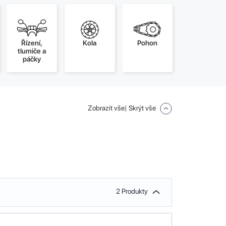
Řízení,
Kola
Pohon
tlumiče a
páčky
Zobrazit vše
| Skrýt vše
2 Produkty