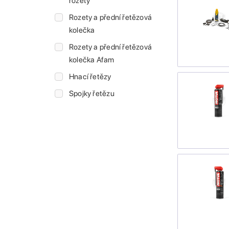
rozety
Rozety a přední řetězová
kolečka
Rozety a přední řetězová
kolečka Afam
Hnací řetězy
Spojky řetězu