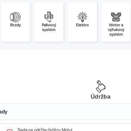
Brzdy
Palivový
Elektro
Motor a
systém
výfukový
systém
Údržba
sady
Sada na údržbu řetězu Motul