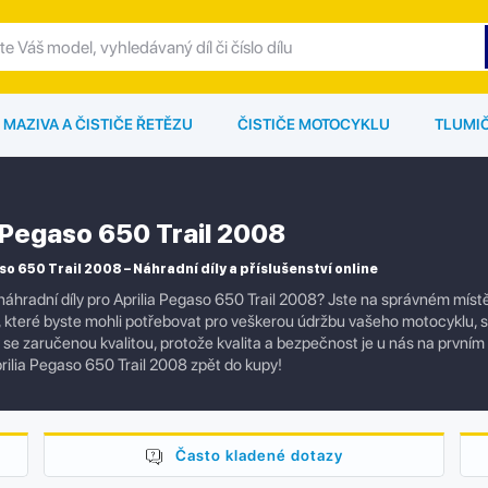
MAZIVA A ČISTIČE ŘETĚZU
ČISTIČE MOTOCYKLU
TLUMI
a Pegaso 650 Trail 2008
so 650 Trail 2008 – Náhradní díly a příslušenství online
náhradní díly pro Aprilia Pegaso 650 Trail 2008? Jste na správném míst
í, které byste mohli potřebovat pro veškerou údržbu vašeho motocyklu,
ly se zaručenou kvalitou, protože kvalita a bezpečnost je u nás na prvním
rilia Pegaso 650 Trail 2008 zpět do kupy!
Často kladené dotazy