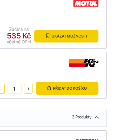
Začíná na
535 Kč
UKÁZAT MOŽNOSTI
včetně DPH
PŘIDAT DO KOŠÍKU
3 Produkty