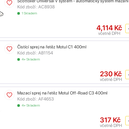
Scottoiler Universal V system - automatický systém mazání
Kód zboží :
AC8938
1 Skladem
4,114 Kč
včetně DPH
Čistící sprej na řetěz Motul C1 400ml
Kód zboží :
AB1154
4+ Skladem
230 Kč
včetně DPH
Mazací sprej na řetěz Motul Off-Road C3 400ml
Kód zboží :
AF4653
4+ Skladem
317 Kč
včetně DPH