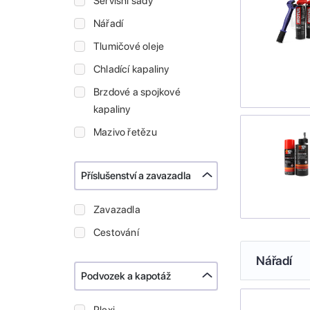
Servisní sady
Nářadí
Tlumičové oleje
Chladící kapaliny
Brzdové a spojkové
kapaliny
Mazivo řetězu
Příslušenství a zavazadla
Zavazadla
Cestování
Nářadí
Podvozek a kapotáž