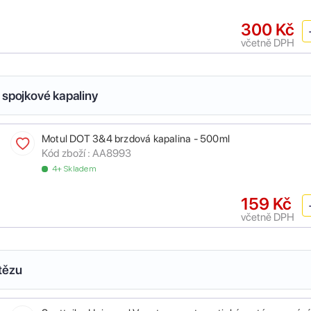
300 Kč
včetně DPH
 spojkové kapaliny
Motul DOT 3&4 brzdová kapalina - 500ml
Kód zboží :
AA8993
4+ Skladem
159 Kč
včetně DPH
tězu