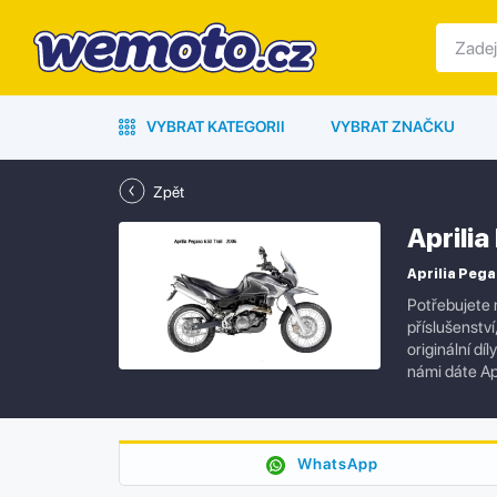
VYBRAT KATEGORII
VYBRAT ZNAČKU
Zpět
Aprili
Aprilia Pega
Potřebujete 
příslušenstv
originální dí
námi dáte Ap
WhatsApp