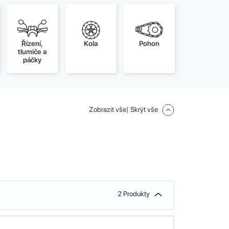
Řízení,
Kola
Pohon
tlumiče a
páčky
Zobrazit vše
| Skrýt vše
2 Produkty