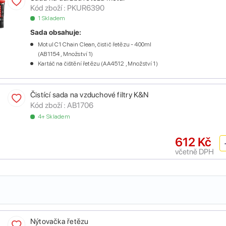
Kód zboží :
PKUR6390
1 Skladem
Sada obsahuje:
Motul C1 Chain Clean, čistič řetězu - 400ml
(AB1154 , Množství 1)
Kartáč na čištění řetězu (AA4512 , Množství 1)
Čistící sada na vzduchové filtry K&N
Kód zboží :
AB1706
4+ Skladem
612 Kč
včetně DPH
Nýtovačka řetězu