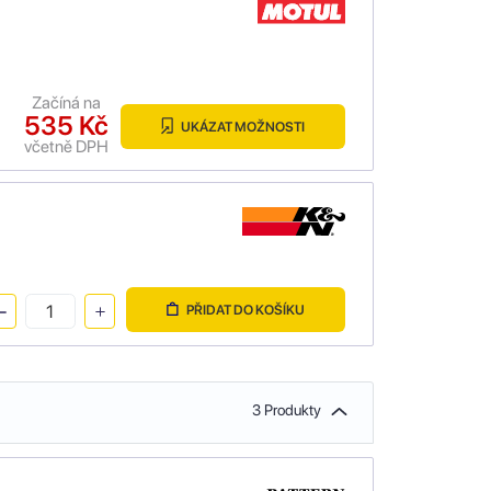
Začíná na
535 Kč
UKÁZAT MOŽNOSTI
včetně DPH
PŘIDAT DO KOŠÍKU
3 Produkty