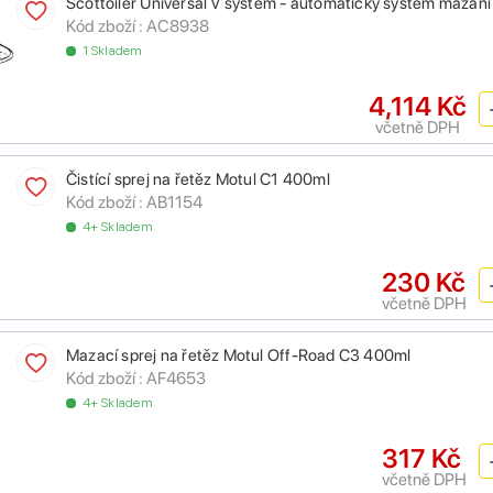
Scottoiler Universal V system - automatický systém mazání
Kód zboží :
AC8938
1 Skladem
4,114 Kč
včetně DPH
Čistící sprej na řetěz Motul C1 400ml
Kód zboží :
AB1154
4+ Skladem
230 Kč
včetně DPH
Mazací sprej na řetěz Motul Off-Road C3 400ml
Kód zboží :
AF4653
4+ Skladem
317 Kč
včetně DPH