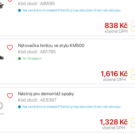
Kód zboží :
AI8595
Na centrálním skladě Přibližný čas doručení 9 dní od nákupu
838 Kč
včetně DPH
Nýtovačka řetězu ve stylu KM500
Kód zboží :
AB1785
4+ Skladem
1,616 Kč
včetně DPH
Nástroj pro demontáž spojky
Kód zboží :
AE8367
Na centrálním skladě Přibližný čas doručení 9 dní od nákupu
1,328 Kč
včetně DPH