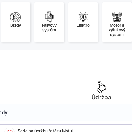
Brzdy
Palivový
Elektro
Motor a
systém
výfukový
systém
Údržba
sady
Sada na údržbu řetězu Motul