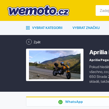
VYBRAT KATEGORII
VYBRAT ZNAČKU
Zpět
Aprili
Aprilia Pega
Pokud hledát
všechno, co p
650 Strada 
skladě, takž
WhatsApp