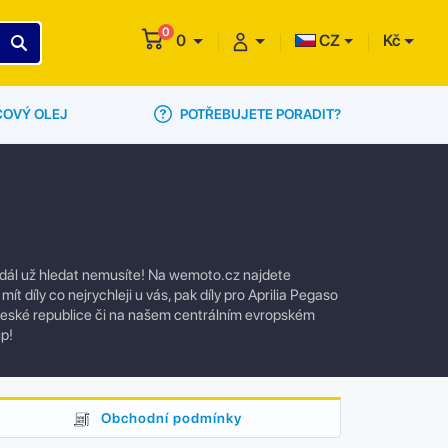
0
0
CZ
Kč
POTŘEBUJETE PORADIT?
ČOVÝ OLEJ
, dál už hledat nemusíte! Na wemoto.cz najdete
 díly co nejrychleji u vás, pak díly pro Aprilia Pegaso
eské republice či na našem centrálním evropském
p!
Obchodní podmínky