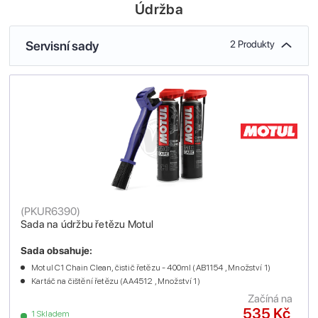
Údržba
Servisní sady
2 Produkty
(
PKUR6390
)
Sada na údržbu řetězu Motul
Sada obsahuje:
Motul C1 Chain Clean, čistič řetězu - 400ml (AB1154 , Množství 1)
Kartáč na čištění řetězu (AA4512 , Množství 1)
Začíná na
535 Kč
1 Skladem