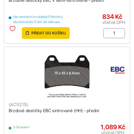
Brzdové destičky EBC V semi-sintrované - přední
834 Kč
Na centrálním skladě Přibližný
včetně DPH
čas doručení 9 dní od nákupu
PŘIDAT DO KOŠÍKU
(
AC5215
)
Brzdové destičky EBC sintrované (HH) - přední
1,089 Kč
3 Skladem
včetně DPH