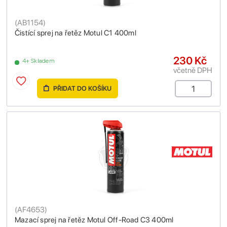
(
AB1154
)
Čistící sprej na řetěz Motul C1 400ml
230 Kč
4+ Skladem
včetně DPH
PŘIDAT DO KOŠÍKU
(
AF4653
)
Mazací sprej na řetěz Motul Off-Road C3 400ml