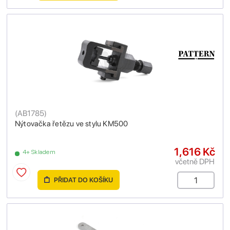
(
AB1785
)
Nýtovačka řetězu ve stylu KM500
1,616 Kč
4+ Skladem
včetně DPH
PŘIDAT DO KOŠÍKU