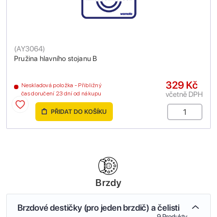
(
AY3064
)
Pružina hlavního stojanu B
329 Kč
Neskladová položka - Přibližný
včetně DPH
čas doručení 23 dní od nákupu
PŘIDAT DO KOŠÍKU
Brzdy
Brzdové destičky (pro jeden brzdič) a čelisti
9 Produkty