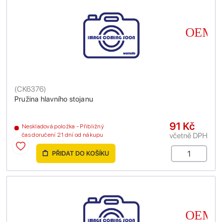
(
CK6376
)
Pružina hlavního stojanu
91 Kč
Neskladová položka - Přibližný
včetně DPH
čas doručení 21 dní od nákupu
PŘIDAT DO KOŠÍKU