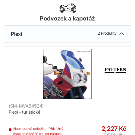
Podvozek a kapotáž
Plexi
2 Produkty
(
SM-MVAB4524
)
Plexi - turistické
2,227 Kč
Neskladová položka - Přibližný
včetně DPH
čas doručení 30 dní od nákupu