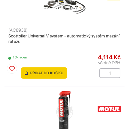
(
AC8938
)
Scottoiler Universal V system - automatický systém mazání
řetězu
4,114 Kč
1 Skladem
včetně DPH
PŘIDAT DO KOŠÍKU