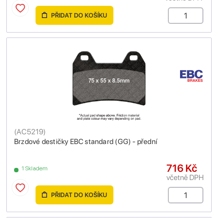
PŘIDAT DO KOŠÍKU
(
AC5219
)
Brzdové destičky EBC standard (GG) - přední
716 Kč
1 Skladem
včetně DPH
PŘIDAT DO KOŠÍKU