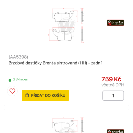
(
AA5398
)
Brzdové destičky Brenta sintrované (HH) - zadní
759 Kč
3 Skladem
včetně DPH
PŘIDAT DO KOŠÍKU