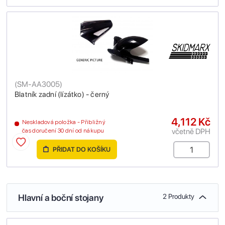
(
SM-AA3005
)
Blatník zadní (lízátko) - černý
4,112 Kč
Neskladová položka - Přibližný
včetně DPH
čas doručení 30 dní od nákupu
PŘIDAT DO KOŠÍKU
Hlavní a boční stojany
2 Produkty