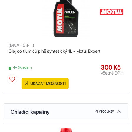
(
MVAH5841
)
Olej do tlumičů plně syntetický 1L - Motul Expert
300 Kč
4+ Skladem
včetně DPH
UKÁZAT MOŽNOSTI
Chladící kapaliny
4 Produkty