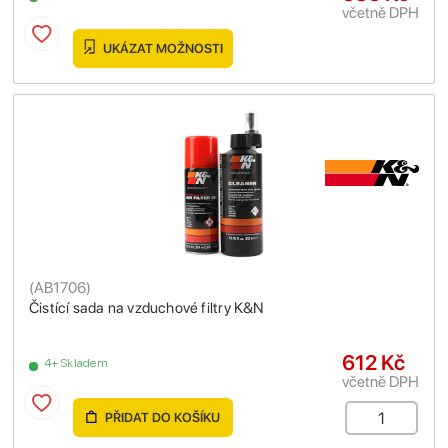
včetně DPH
UKÁZAT MOŽNOSTI
(
AB1706
)
Čistící sada na vzduchové filtry K&N
612 Kč
4+ Skladem
včetně DPH
PŘIDAT DO KOŠÍKU