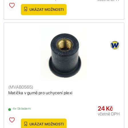
UKÁZAT MOŽNOSTI
(
MVAB0565
)
Matička v gumě pro uchycení plexi
24 Kč
4+ Skladem
včetně DPH
UKÁZAT MOŽNOSTI