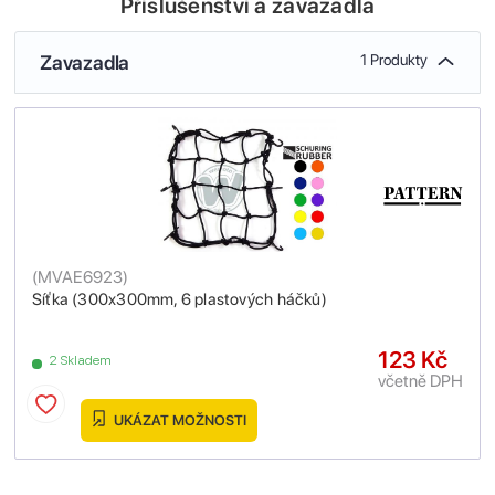
Příslušenství a zavazadla
Zavazadla
1 Produkty
(
MVAE6923
)
Síťka (300x300mm, 6 plastových háčků)
123 Kč
2 Skladem
včetně DPH
UKÁZAT MOŽNOSTI