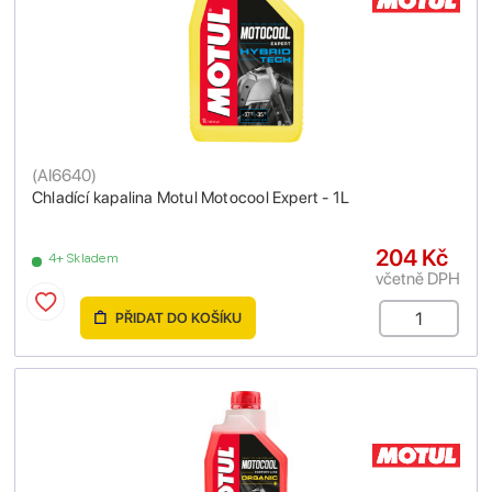
(
AI6640
)
Chladící kapalina Motul Motocool Expert - 1L
204 Kč
4+ Skladem
včetně DPH
PŘIDAT DO KOŠÍKU