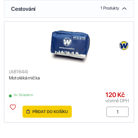
Cestování
1 Produkty
(
AB1644
)
Motolékárnička
120 Kč
4+ Skladem
včetně DPH
PŘIDAT DO KOŠÍKU