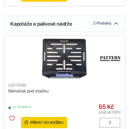
Kapotáže a palivové nádrže
2 Produkty
(
AA1406
)
Rámeček pod značku
55 Kč
4+ Skladem
včetně DPH
PŘIDAT DO KOŠÍKU