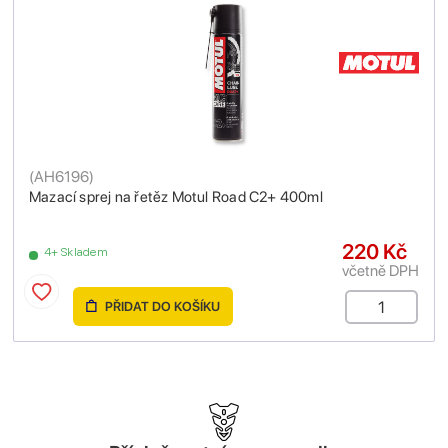
(
AH6196
)
Mazací sprej na řetěz Motul Road C2+ 400ml
220 Kč
4+ Skladem
včetně DPH
PŘIDAT DO KOŠÍKU