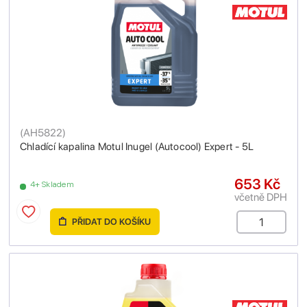
(
AH5822
)
Chladící kapalina Motul Inugel (Autocool) Expert - 5L
653 Kč
4+ Skladem
včetně DPH
PŘIDAT DO KOŠÍKU