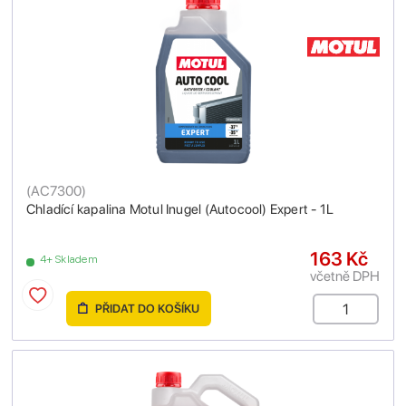
(
AC7300
)
Chladící kapalina Motul Inugel (Autocool) Expert - 1L
163 Kč
4+ Skladem
včetně DPH
PŘIDAT DO KOŠÍKU