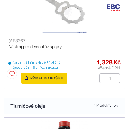
(
AE8367
)
Nástroj pro demontáž spojky
1,328 Kč
Na centrálním skladě Přibližný
včetně DPH
čas doručení 9 dní od nákupu
PŘIDAT DO KOŠÍKU
Tlumičové oleje
1 Produkty