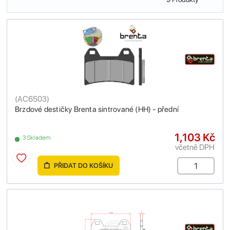
(
AC6503
)
Brzdové destičky Brenta sintrované (HH) - přední
1,103 Kč
3 Skladem
včetně DPH
PŘIDAT DO KOŠÍKU