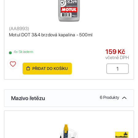
(
AA8993
)
Motul DOT 3&4 brzdová kapalina - 500ml
159 Kč
4+ Skladem
včetně DPH
PŘIDAT DO KOŠÍKU
Mazivo řetězu
6 Produkty