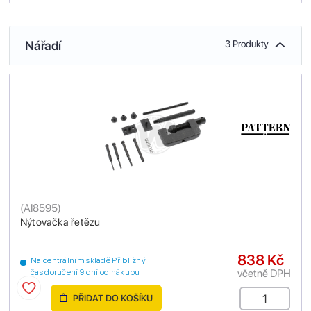
Nářadí
3 Produkty
(
AI8595
)
Nýtovačka řetězu
838 Kč
Na centrálním skladě Přibližný
včetně DPH
čas doručení 9 dní od nákupu
PŘIDAT DO KOŠÍKU