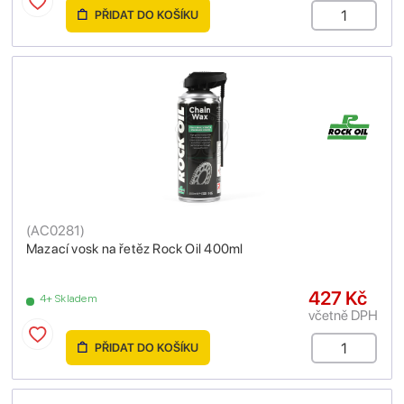
PŘIDAT DO KOŠÍKU
(
AC0281
)
Mazací vosk na řetěz Rock Oil 400ml
427 Kč
4+ Skladem
včetně DPH
PŘIDAT DO KOŠÍKU