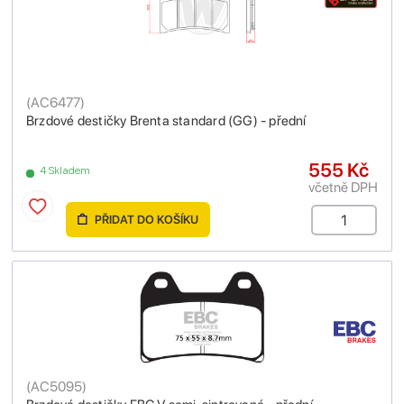
(
AC6477
)
Brzdové destičky Brenta standard (GG) - přední
555 Kč
4 Skladem
včetně DPH
PŘIDAT DO KOŠÍKU
(
AC5095
)