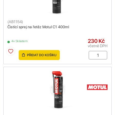
(
AB1154
)
Čistící sprej na řetěz Motul C1 400ml
230 Kč
4+ Skladem
včetně DPH
PŘIDAT DO KOŠÍKU