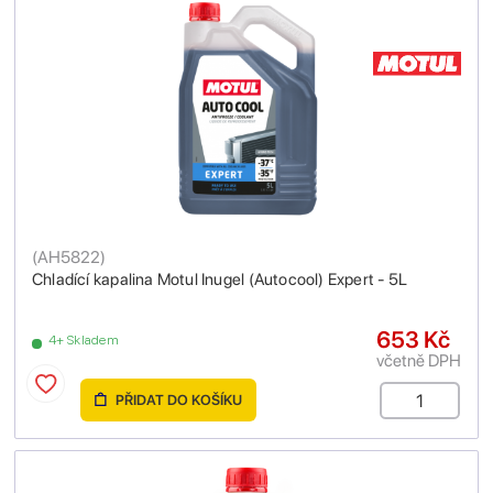
(
AH5822
)
Chladící kapalina Motul Inugel (Autocool) Expert - 5L
653 Kč
4+ Skladem
včetně DPH
PŘIDAT DO KOŠÍKU