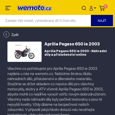
0
Zpět
Aprilia Pegaso 650 ie 2003
Aprilia Pegaso 650 ie 2003 – Náhradní
díly a příslušenství online
Všechno co potřebujete pro Aprilia Pegaso 650 ie 2003
najdete u nás na wemoto.cz. Nabízíme širokou škálu
náhradních dílů, příslušenství a dílenského materiálu.
Snažíme se držet skladem co nejvíce dílů pro všechny
motocykly, skútry a ATV včetně Aprilia Pegaso 650 ie 2003,
abyste mohli co nejdříve vyrazit vstříc novým dobrodružstvím.
Všechny naše náhradní díly byly pečlivě testovány a jsou té
nejvyšší kvality. Vždy dbáme na bezpečnost našich
zákazníků. V případě jakýchkoliv dotazů nás neváhejte
kontaktovat, vždy vám rádi pomůžeme.