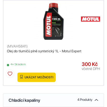
(
MVAH5841
)
Olej do tlumičů plně syntetický 1L - Motul Expert
300 Kč
4+ Skladem
včetně DPH
UKÁZAT MOŽNOSTI
Chladící kapaliny
4 Produkty