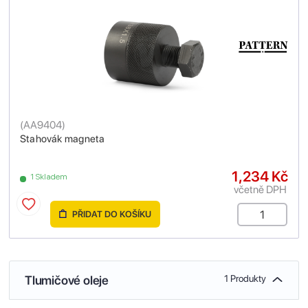
(
AA9404
)
Stahovák magneta
1,234 Kč
1 Skladem
včetně DPH
PŘIDAT DO KOŠÍKU
Tlumičové oleje
1 Produkty