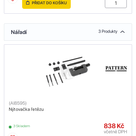
PŘIDAT DO KOŠÍKU
Nářadí
3 Produkty
(
AI8595
)
Nýtovačka řetězu
838 Kč
3 Skladem
včetně DPH