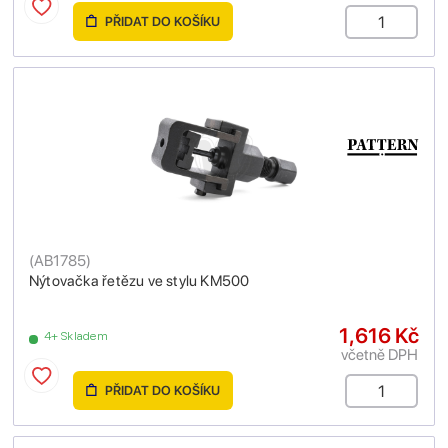
PŘIDAT DO KOŠÍKU
(
AB1785
)
Nýtovačka řetězu ve stylu KM500
1,616 Kč
4+ Skladem
včetně DPH
PŘIDAT DO KOŠÍKU