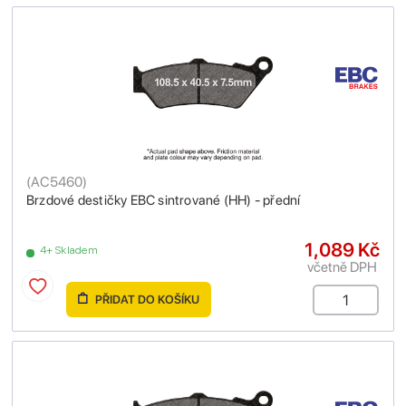
(
AC5460
)
Brzdové destičky EBC sintrované (HH) - přední
1,089 Kč
4+ Skladem
včetně DPH
PŘIDAT DO KOŠÍKU