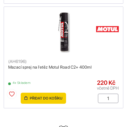
(
AH6196
)
Mazací sprej na řetěz Motul Road C2+ 400ml
220 Kč
4+ Skladem
včetně DPH
PŘIDAT DO KOŠÍKU