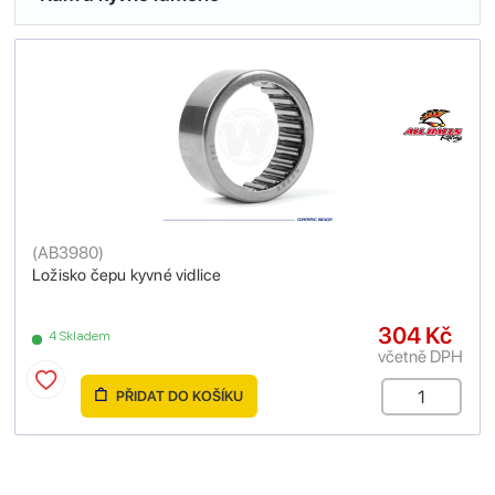
(
AB3980
)
Ložisko čepu kyvné vidlice
304 Kč
4 Skladem
včetně DPH
PŘIDAT DO KOŠÍKU