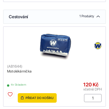
Cestování
1 Produkty
(
AB1644
)
Motolékárnička
120 Kč
4+ Skladem
včetně DPH
PŘIDAT DO KOŠÍKU