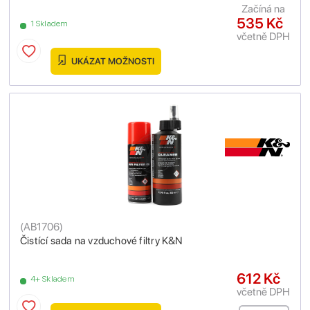
Začíná na
535 Kč
1 Skladem
včetně DPH
UKÁZAT MOŽNOSTI
(
AB1706
)
Čistící sada na vzduchové filtry K&N
612 Kč
4+ Skladem
včetně DPH