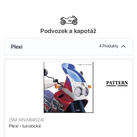
Podvozek a kapotáž
Plexi
4 Produkty
(
SM-MVAB4524
)
Plexi - turistické