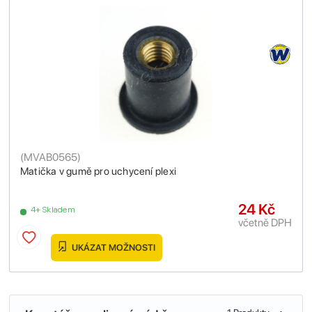
(
MVAB0565
)
Matička v gumě pro uchycení plexi
24 Kč
4+ Skladem
včetně DPH
UKÁZAT MOŽNOSTI