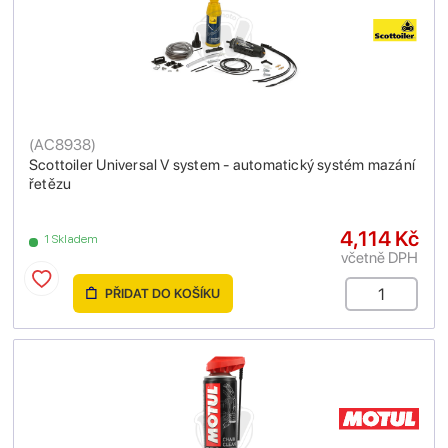
(
AC8938
)
Scottoiler Universal V system - automatický systém mazání
řetězu
4,114 Kč
1 Skladem
včetně DPH
PŘIDAT DO KOŠÍKU