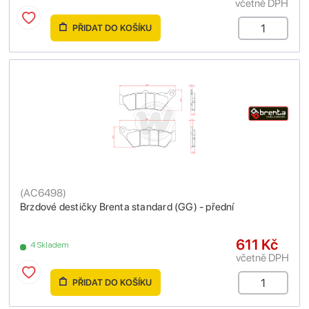
včetně DPH
PŘIDAT DO KOŠÍKU
(
AC6498
)
Brzdové destičky Brenta standard (GG) - přední
611 Kč
4 Skladem
včetně DPH
PŘIDAT DO KOŠÍKU