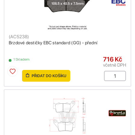
(
AC5238
)
Brzdové destičky EBC standard (GG) - přední
716 Kč
1 Skladem
včetně DPH
PŘIDAT DO KOŠÍKU