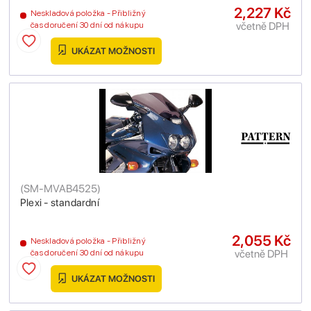
2,227 Kč
Neskladová položka - Přibližný
včetně DPH
čas doručení 30 dní od nákupu
UKÁZAT MOŽNOSTI
(
SM-MVAB4525
)
Plexi - standardní
2,055 Kč
Neskladová položka - Přibližný
včetně DPH
čas doručení 30 dní od nákupu
UKÁZAT MOŽNOSTI