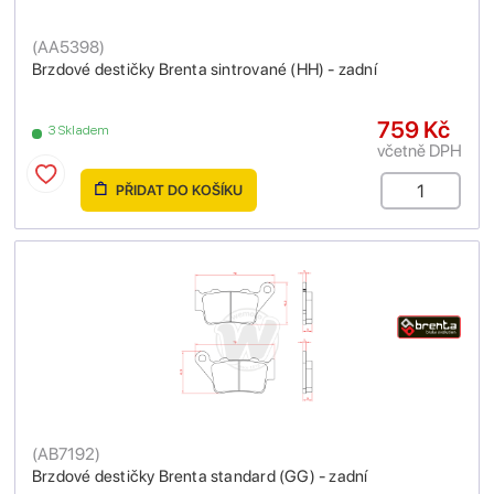
(
AA5398
)
Brzdové destičky Brenta sintrované (HH) - zadní
759 Kč
3 Skladem
včetně DPH
PŘIDAT DO KOŠÍKU
(
AB7192
)
Brzdové destičky Brenta standard (GG) - zadní