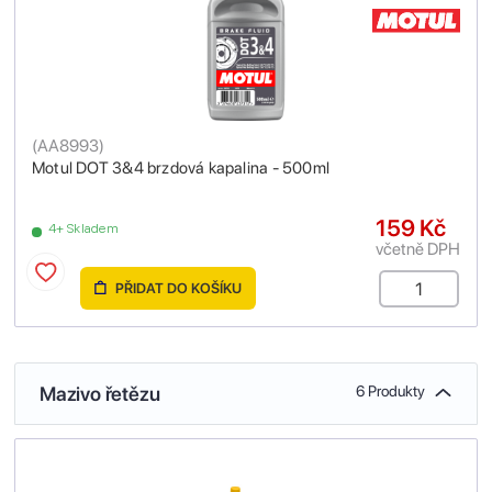
(
AA8993
)
Motul DOT 3&4 brzdová kapalina - 500ml
159 Kč
4+ Skladem
včetně DPH
PŘIDAT DO KOŠÍKU
Mazivo řetězu
6 Produkty