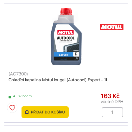
(
AC7300
)
Chladící kapalina Motul Inugel (Autocool) Expert - 1L
163 Kč
4+ Skladem
včetně DPH
PŘIDAT DO KOŠÍKU