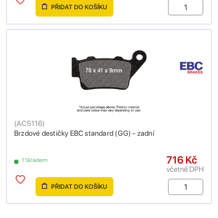
PŘIDAT DO KOŠÍKU
(
AC5116
)
Brzdové destičky EBC standard (GG) - zadní
716 Kč
1 Skladem
včetně DPH
PŘIDAT DO KOŠÍKU