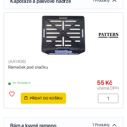
Kapotáže a palivové nádrže
1 Produkty
(
AA1406
)
Rámeček pod značku
55 Kč
4+ Skladem
včetně DPH
PŘIDAT DO KOŠÍKU
Rám a kyvné rameno
1 Produkty