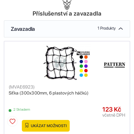
Příslušenství a zavazadla
Zavazadla
1 Produkty
(
MVAE6923
)
Síťka (300x300mm, 6 plastových háčků)
123 Kč
2 Skladem
včetně DPH
UKÁZAT MOŽNOSTI