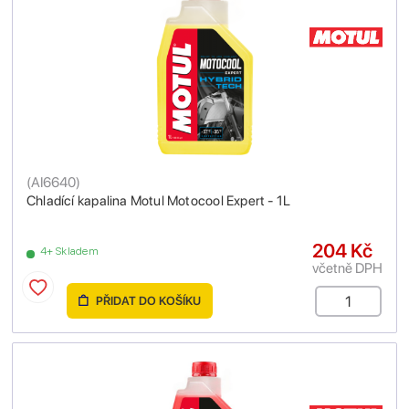
(
AI6640
)
Chladící kapalina Motul Motocool Expert - 1L
204 Kč
4+ Skladem
včetně DPH
PŘIDAT DO KOŠÍKU