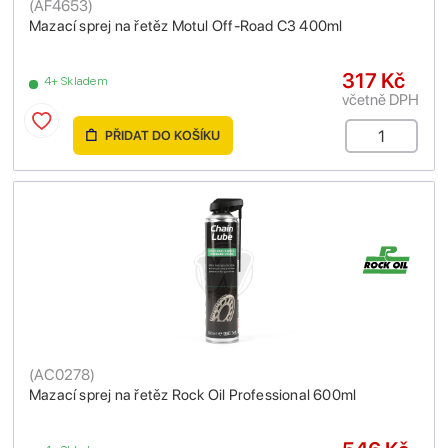
(
AF4653
)
Mazací sprej na řetěz Motul Off-Road C3 400ml
317 Kč
4+ Skladem
včetně DPH
PŘIDAT DO KOŠÍKU
(
AC0278
)
Mazací sprej na řetěz Rock Oil Professional 600ml