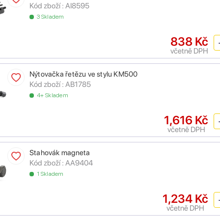
Kód zboží :
AI8595
3 Skladem
838 Kč
včetně DPH
Nýtovačka řetězu ve stylu KM500
Kód zboží :
AB1785
4+ Skladem
1,616 Kč
včetně DPH
Stahovák magneta
Kód zboží :
AA9404
1 Skladem
1,234 Kč
včetně DPH