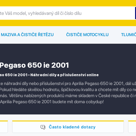
MAZIVA A ČISTIČE ŘETĚZU
ČISTIČE MOTOCYKLU
TLUMI
a Pegaso 650 ie 2001
so 650 ie 2001 – Náhradní díly a příslušenství online
e náhradní díly nebo příslušenství pro Aprilia Pegaso 650 ie 2001, dál
okud hledáte skvělou hodnotu, špičkovou kvalitu a chcete mít díly co nej
 nás. Většinu nabízených produktů máme skladem v České republice či
Aprilia Pegaso 650 ie 2001 budete mít doma cobydup!
Často kladené dotazy