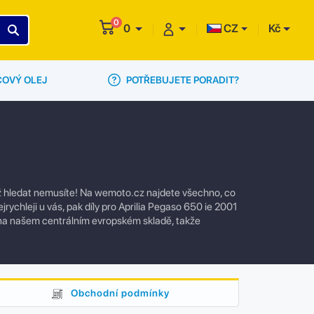
0
0
CZ
Kč
POTŘEBUJETE PORADIT?
ČOVÝ OLEJ
 už hledat nemusíte! Na wemoto.cz najdete všechno, co
rychleji u vás, pak díly pro Aprilia Pegaso 650 ie 2001
 na našem centrálním evropském skladě, takže
Obchodní podmínky