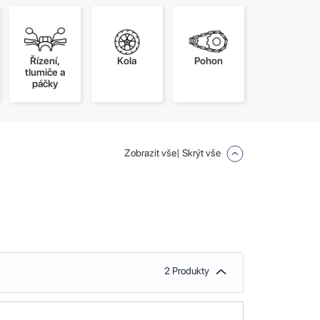
Řízení,
Kola
Pohon
tlumiče a
páčky
Zobrazit vše
| Skrýt vše
2 Produkty