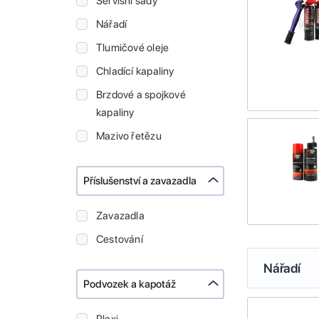
Servisní sady
Nářadí
Tlumičové oleje
Chladící kapaliny
Brzdové a spojkové
kapaliny
Mazivo řetězu
Příslušenství a zavazadla
Zavazadla
Cestování
Nářadí
Podvozek a kapotáž