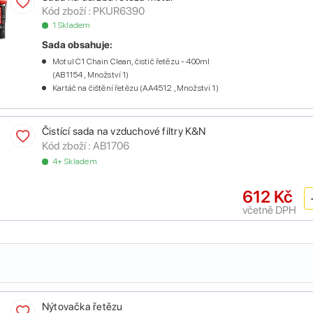
Kód zboží :
PKUR6390
1 Skladem
Sada obsahuje:
Motul C1 Chain Clean, čistič řetězu - 400ml
(AB1154 , Množství 1)
Kartáč na čištění řetězu (AA4512 , Množství 1)
Čistící sada na vzduchové filtry K&N
Kód zboží :
AB1706
4+ Skladem
612 Kč
včetně DPH
Nýtovačka řetězu