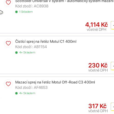
Scottoiler Universal V system - automatický systém mazání
Kód zboží :
AC8938
1 Skladem
4,114 Kč
včetně DPH
Čistící sprej na řetěz Motul C1 400ml
Kód zboží :
AB1154
4+ Skladem
230 Kč
včetně DPH
Mazací sprej na řetěz Motul Off-Road C3 400ml
Kód zboží :
AF4653
4+ Skladem
317 Kč
včetně DPH