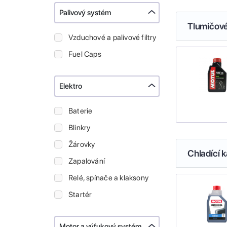
Palivový systém
Tlumičové
Vzduchové a palivové filtry
Fuel Caps
Elektro
Baterie
Blinkry
Žárovky
Chladící k
Zapalování
Relé, spínače a klaksony
Startér
Motor a výfukový systém