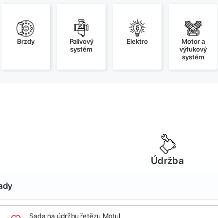
Brzdy
Palivový
Elektro
Motor a
systém
výfukový
systém
Údržba
sady
Sada na údržbu řetězu Motul