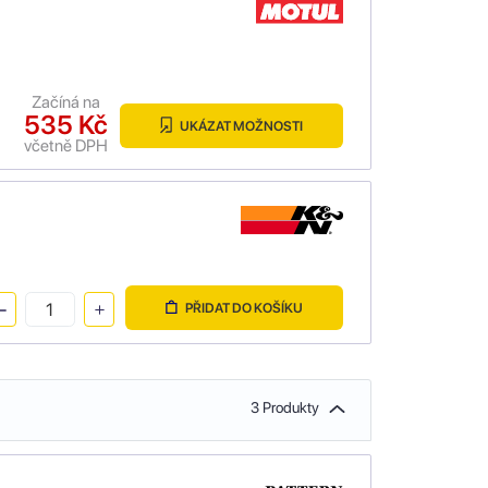
Začíná na
535 Kč
UKÁZAT MOŽNOSTI
včetně DPH
PŘIDAT DO KOŠÍKU
3 Produkty