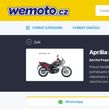
VYBRAT KATEGORII
VYBRAT ZNAČKU
Zpět
Aprili
Aprilia Pega
Pokud hledát
potřebujete.P
objednejte u
všechno pro 
WhatsApp