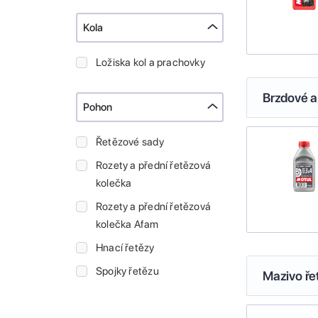
Kola
Ložiska kol a prachovky
Brzdové a
Pohon
Řetězové sady
Rozety a přední řetězová
kolečka
Rozety a přední řetězová
kolečka Afam
Hnací řetězy
Spojky řetězu
Mazivo ře