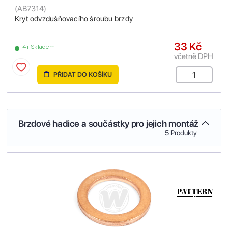
(
AB7314
)
Kryt odvzdušňovacího šroubu brzdy
33 Kč
4+ Skladem
včetně DPH
PŘIDAT DO KOŠÍKU
Brzdové hadice a součástky pro jejich montáž
5 Produkty