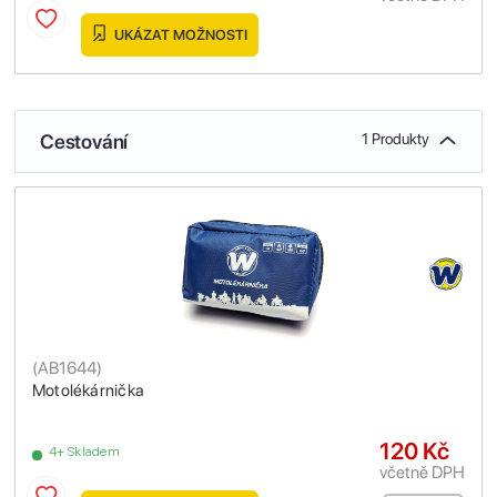
UKÁZAT MOŽNOSTI
Cestování
1 Produkty
(
AB1644
)
Motolékárnička
120 Kč
4+ Skladem
včetně DPH