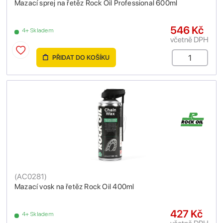
Mazací sprej na řetěz Rock Oil Professional 600ml
546 Kč
4+ Skladem
včetně DPH
PŘIDAT DO KOŠÍKU
(
AC0281
)
Mazací vosk na řetěz Rock Oil 400ml
427 Kč
4+ Skladem