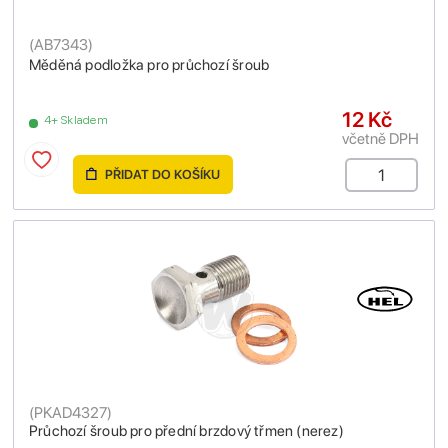
(
AB7343
)
Měděná podložka pro průchozí šroub
12 Kč
4+ Skladem
včetně DPH
PŘIDAT DO KOŠÍKU
(
PKAD4327
)
Průchozí šroub pro přední brzdový třmen (nerez)