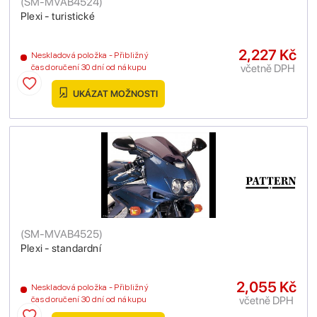
(
SM-MVAB4524
)
Plexi - turistické
2,227 Kč
Neskladová položka - Přibližný
včetně DPH
čas doručení 30 dní od nákupu
UKÁZAT MOŽNOSTI
(
SM-MVAB4525
)
Plexi - standardní
2,055 Kč
Neskladová položka - Přibližný
včetně DPH
čas doručení 30 dní od nákupu