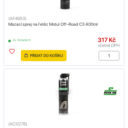
(
AF4653
)
Mazací sprej na řetěz Motul Off-Road C3 400ml
317 Kč
4+ Skladem
včetně DPH
PŘIDAT DO KOŠÍKU
(
AC0278
)