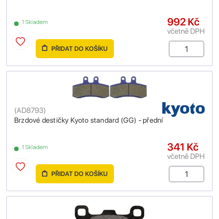
992 Kč
1 Skladem
včetně DPH
PŘIDAT DO KOŠÍKU
(
AD8793
)
Brzdové destičky Kyoto standard (GG) - přední
341 Kč
1 Skladem
včetně DPH
PŘIDAT DO KOŠÍKU