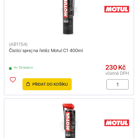
(
AB1154
)
Čistící sprej na řetěz Motul C1 400ml
230 Kč
4+ Skladem
včetně DPH
PŘIDAT DO KOŠÍKU