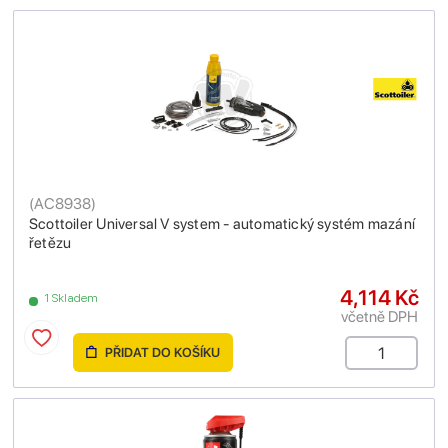
(
AC8938
)
Scottoiler Universal V system - automatický systém mazání
řetězu
4,114 Kč
1 Skladem
včetně DPH
PŘIDAT DO KOŠÍKU