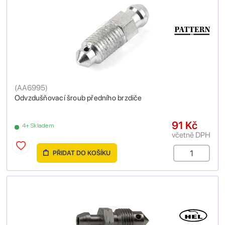
(
AA6995
)
Odvzdušňovací šroub předního brzdiče
91 Kč
4+ Skladem
včetně DPH
PŘIDAT DO KOŠÍKU