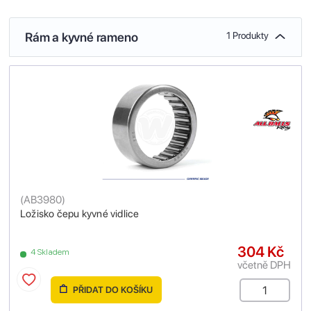
Rám a kyvné rameno
1 Produkty
(
AB3980
)
Ložisko čepu kyvné vidlice
304 Kč
4 Skladem
včetně DPH
PŘIDAT DO KOŠÍKU