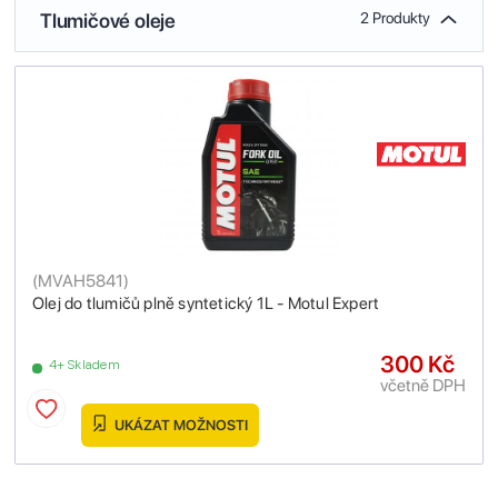
Tlumičové oleje
2 Produkty
(
MVAH5841
)
Olej do tlumičů plně syntetický 1L - Motul Expert
300 Kč
4+ Skladem
včetně DPH
UKÁZAT MOŽNOSTI