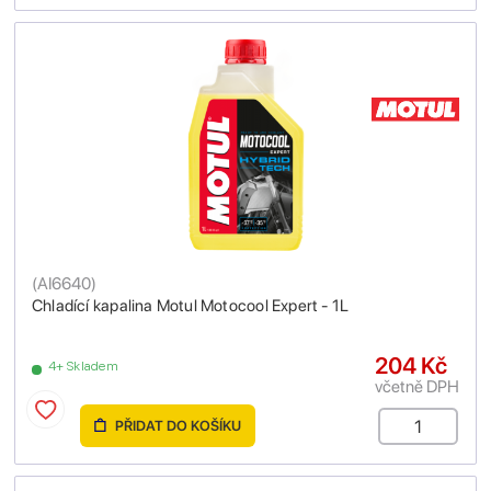
(
AI6640
)
Chladící kapalina Motul Motocool Expert - 1L
204 Kč
4+ Skladem
včetně DPH
PŘIDAT DO KOŠÍKU