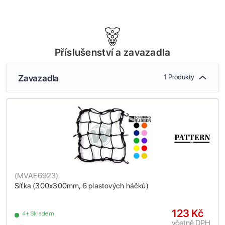
Příslušenství a zavazadla
Zavazadla
1 Produkty
(
MVAE6923
)
Síťka (300x300mm, 6 plastových háčků)
123 Kč
4+ Skladem
včetně DPH