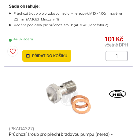
Sada obsahuje:
Průchozí šroub pro brzdovou hadici - nerezový, M10 x 1.00mm, délka
22mm (AA1683 , Množství 1)
Měděná podložka pro průchozí šroub (AB7343 , Množství 2)
101 Kč
4+ Skladem
včetně DPH
PŘIDAT DO KOŠÍKU
(
PKAD4327
)
Průchozí šroub pro přední brzdovou pumpu (nerez) -