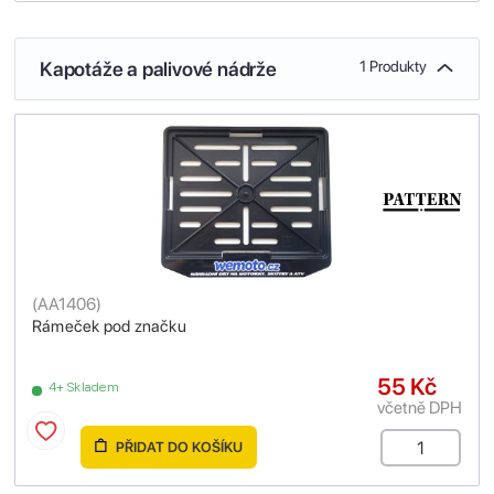
Kapotáže a palivové nádrže
1 Produkty
(
AA1406
)
Rámeček pod značku
55 Kč
4+ Skladem
včetně DPH
PŘIDAT DO KOŠÍKU