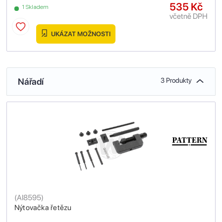
535 Kč
1 Skladem
včetně DPH
UKÁZAT MOŽNOSTI
Nářadí
3 Produkty
(
AI8595
)
Nýtovačka řetězu