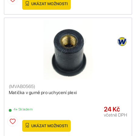
UKÁZAT MOŽNOSTI
(
MVAB0565
)
Matička v gumě pro uchycení plexi
24 Kč
4+ Skladem
včetně DPH
UKÁZAT MOŽNOSTI