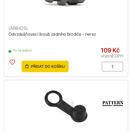
(
AB6425
)
Odvzdušňovací šroub zadního brzdiče - nerez
109 Kč
4+ Skladem
včetně DPH
PŘIDAT DO KOŠÍKU