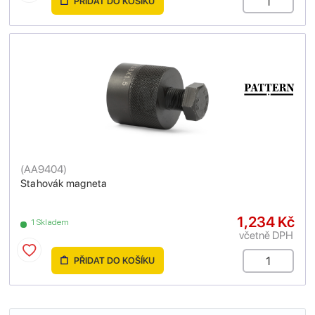
PŘIDAT DO KOŠÍKU
(
AA9404
)
Stahovák magneta
1,234 Kč
1 Skladem
včetně DPH
PŘIDAT DO KOŠÍKU