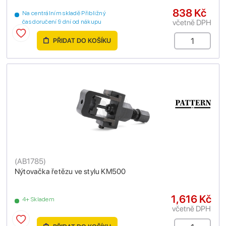
838 Kč
Na centrálním skladě Přibližný
včetně DPH
čas doručení 9 dní od nákupu
PŘIDAT DO KOŠÍKU
(
AB1785
)
Nýtovačka řetězu ve stylu KM500
1,616 Kč
4+ Skladem
včetně DPH