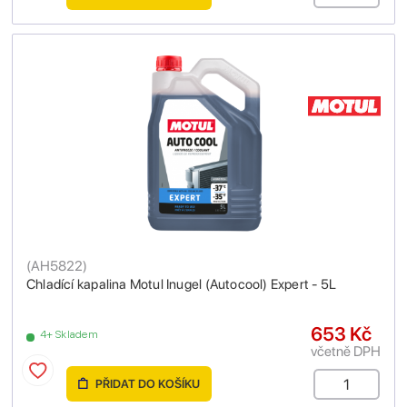
(
AH5822
)
Chladící kapalina Motul Inugel (Autocool) Expert - 5L
653 Kč
4+ Skladem
včetně DPH
PŘIDAT DO KOŠÍKU