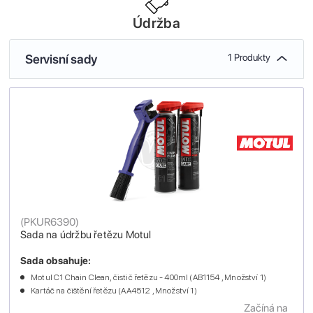
Údržba
Servisní sady
1 Produkty
(
PKUR6390
)
Sada na údržbu řetězu Motul
Sada obsahuje:
Motul C1 Chain Clean, čistič řetězu - 400ml (AB1154 , Množství 1)
Kartáč na čištění řetězu (AA4512 , Množství 1)
Začíná na