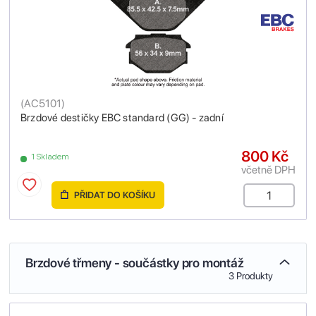
(
AC5101
)
Brzdové destičky EBC standard (GG) - zadní
800 Kč
1 Skladem
včetně DPH
PŘIDAT DO KOŠÍKU
Brzdové třmeny - součástky pro montáž
3 Produkty