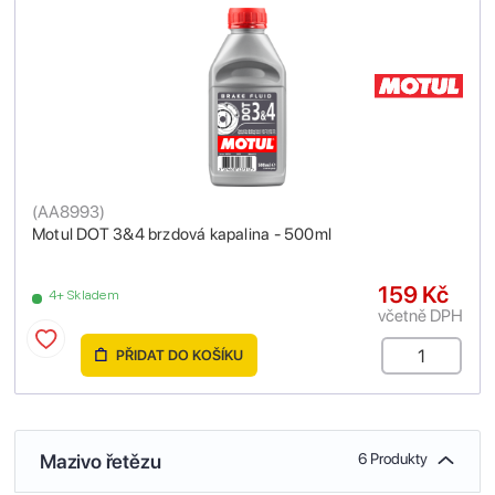
(
AA8993
)
Motul DOT 3&4 brzdová kapalina - 500ml
159 Kč
4+ Skladem
včetně DPH
PŘIDAT DO KOŠÍKU
Mazivo řetězu
6 Produkty