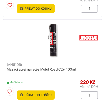
včetně DPH
PŘIDAT DO KOŠÍKU
(
AH6196
)
Mazací sprej na řetěz Motul Road C2+ 400ml
220 Kč
4+ Skladem
včetně DPH
PŘIDAT DO KOŠÍKU