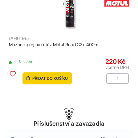
(
AH6196
)
Mazací sprej na řetěz Motul Road C2+ 400ml
220 Kč
4+ Skladem
včetně DPH
PŘIDAT DO KOŠÍKU
Příslušenství a zavazadla