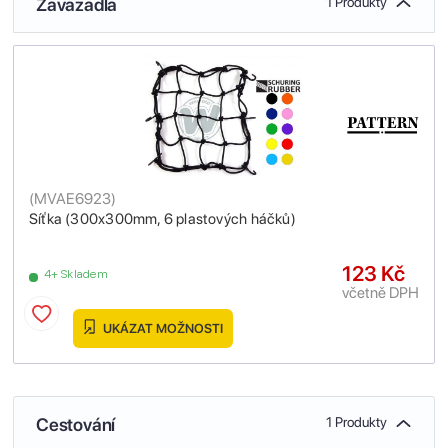
Zavazadla
1 Produkty
(
MVAE6923
)
Síťka (300x300mm, 6 plastových háčků)
123 Kč
4+ Skladem
včetně DPH
UKÁZAT MOŽNOSTI
Cestování
1 Produkty