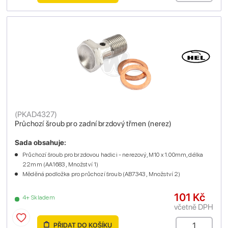
(
PKAD4327
)
Průchozí šroub pro zadní brzdový třmen (nerez)
Sada obsahuje:
Průchozí šroub pro brzdovou hadici - nerezový, M10 x 1.00mm, délka
22mm (AA1683 , Množství 1)
Měděná podložka pro průchozí šroub (AB7343 , Množství 2)
101 Kč
4+ Skladem
včetně DPH
PŘIDAT DO KOŠÍKU