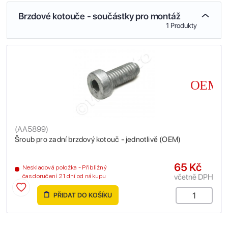
Brzdové kotouče - součástky pro montáž
1 Produkty
(
AA5899
)
Šroub pro zadní brzdový kotouč - jednotlivě (OEM)
65 Kč
Neskladová položka - Přibližný
včetně DPH
čas doručení 21 dní od nákupu
PŘIDAT DO KOŠÍKU