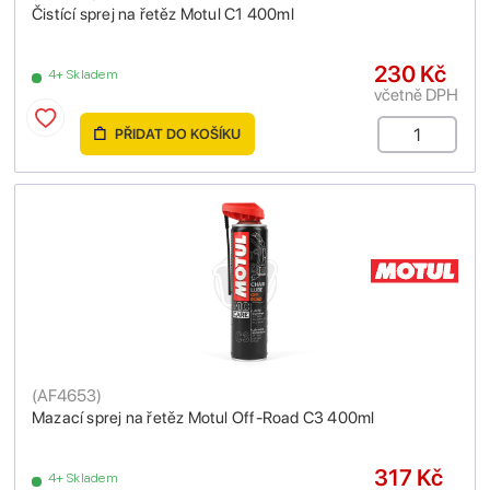
Čistící sprej na řetěz Motul C1 400ml
230 Kč
4+ Skladem
včetně DPH
PŘIDAT DO KOŠÍKU
(
AF4653
)
Mazací sprej na řetěz Motul Off-Road C3 400ml
317 Kč
4+ Skladem