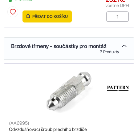
včetně DPH
PŘIDAT DO KOŠÍKU
Brzdové třmeny - součástky pro montáž
3 Produkty
(
AA6995
)
Odvzdušňovací šroub předního brzdiče