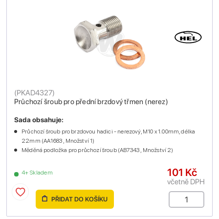
(
PKAD4327
)
Průchozí šroub pro přední brzdový třmen (nerez)
Sada obsahuje:
Průchozí šroub pro brzdovou hadici - nerezový, M10 x 1.00mm, délka
22mm (AA1683 , Množství 1)
Měděná podložka pro průchozí šroub (AB7343 , Množství 2)
101 Kč
4+ Skladem
včetně DPH
PŘIDAT DO KOŠÍKU