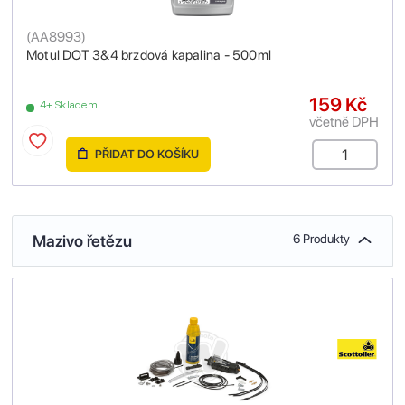
(
AA8993
)
Motul DOT 3&4 brzdová kapalina - 500ml
159 Kč
4+ Skladem
včetně DPH
PŘIDAT DO KOŠÍKU
Mazivo řetězu
6 Produkty