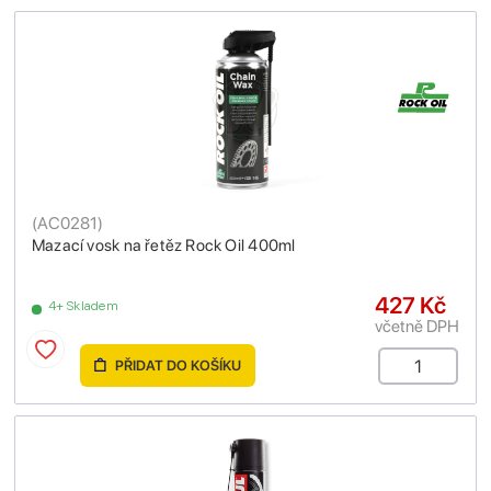
(
AC0281
)
Mazací vosk na řetěz Rock Oil 400ml
427 Kč
4+ Skladem
včetně DPH
PŘIDAT DO KOŠÍKU