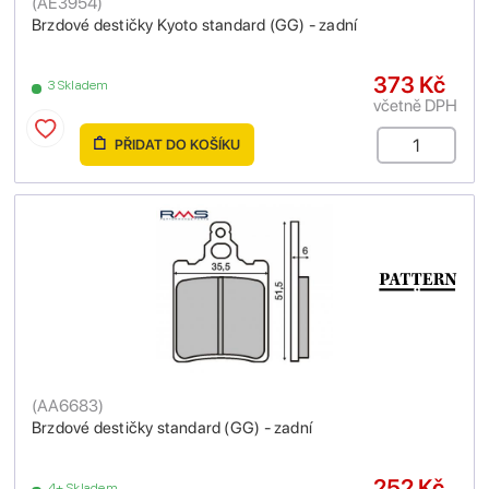
(
AE3954
)
Brzdové destičky Kyoto standard (GG) - zadní
373 Kč
3 Skladem
včetně DPH
PŘIDAT DO KOŠÍKU
(
AA6683
)
Brzdové destičky standard (GG) - zadní
252 Kč
4+ Skladem