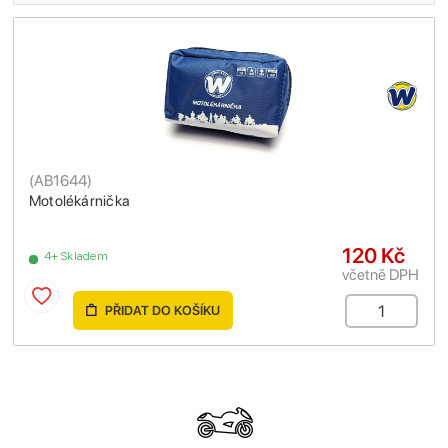
(
AB1644
)
Motolékárnička
120 Kč
4+ Skladem
včetně DPH
PŘIDAT DO KOŠÍKU