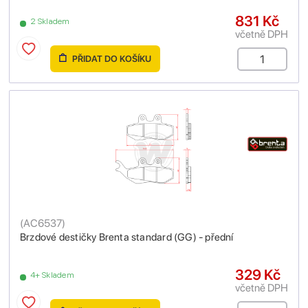
831 Kč
2 Skladem
včetně DPH
PŘIDAT DO KOŠÍKU
(
AC6537
)
Brzdové destičky Brenta standard (GG) - přední
329 Kč
4+ Skladem
včetně DPH