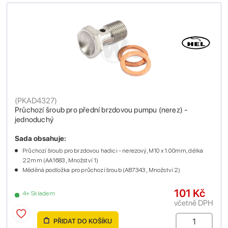
(
PKAD4327
)
Průchozí šroub pro přední brzdovou pumpu (nerez) -
jednoduchý
Sada obsahuje:
Průchozí šroub pro brzdovou hadici - nerezový, M10 x 1.00mm, délka
22mm (AA1683 , Množství 1)
Měděná podložka pro průchozí šroub (AB7343 , Množství 2)
101 Kč
4+ Skladem
včetně DPH
PŘIDAT DO KOŠÍKU