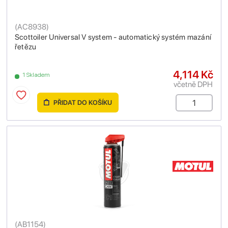
(
AC8938
)
Scottoiler Universal V system - automatický systém mazání
řetězu
4,114 Kč
1 Skladem
včetně DPH
PŘIDAT DO KOŠÍKU
(
AB1154
)