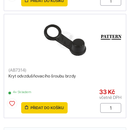
PŘIDAT DO KOŠÍKU
(
AB7314
)
Kryt odvzdušňovacího šroubu brzdy
33 Kč
4+ Skladem
včetně DPH
PŘIDAT DO KOŠÍKU