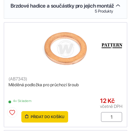
Brzdové hadice a součástky pro jejich montáž
5 Produkty
(
AB7343
)
Měděná podložka pro průchozí šroub
12 Kč
4+ Skladem
včetně DPH
PŘIDAT DO KOŠÍKU