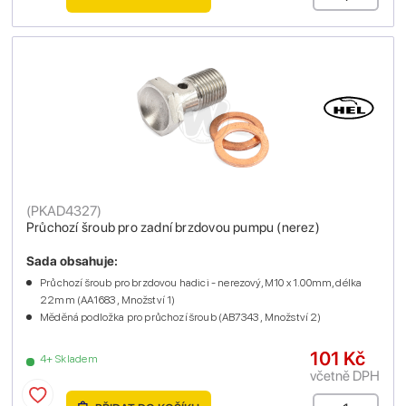
(
PKAD4327
)
Průchozí šroub pro zadní brzdovou pumpu (nerez)
Sada obsahuje:
Průchozí šroub pro brzdovou hadici - nerezový, M10 x 1.00mm, délka
22mm (AA1683 , Množství 1)
Měděná podložka pro průchozí šroub (AB7343 , Množství 2)
101 Kč
4+ Skladem
včetně DPH