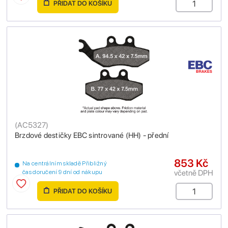
PŘIDAT DO KOŠÍKU
(
AC5327
)
Brzdové destičky EBC sintrované (HH) - přední
853 Kč
Na centrálním skladě Přibližný
včetně DPH
čas doručení 9 dní od nákupu
PŘIDAT DO KOŠÍKU