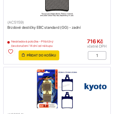
(
AC5159
)
Brzdové destičky EBC standard (GG) - zadní
716 Kč
Neskladová položka - Přibližný
včetně DPH
čas doručení 14 dní od nákupu
PŘIDAT DO KOŠÍKU