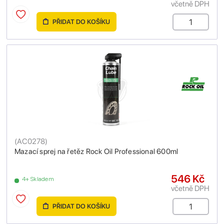
včetně DPH
PŘIDAT DO KOŠÍKU
(
AC0278
)
Mazací sprej na řetěz Rock Oil Professional 600ml
546 Kč
4+ Skladem
včetně DPH
PŘIDAT DO KOŠÍKU