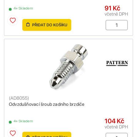
91 Kč
4+ Skladem
včetně DPH
PŘIDAT DO KOŠÍKU
(
AD8055
)
Odvzdušňovací šroub zadního brzdiče
104 Kč
4+ Skladem
včetně DPH