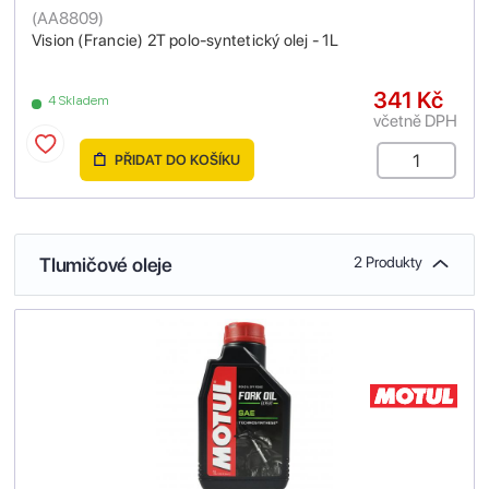
(
AA8809
)
Vision (Francie) 2T polo-syntetický olej - 1L
341 Kč
4 Skladem
včetně DPH
PŘIDAT DO KOŠÍKU
Tlumičové oleje
2 Produkty