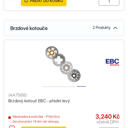
PŘIDAT DO KOŠÍKU
Brzdové kotouče
2 Produkty
(
AA7568
)
Brzdový kotouč EBC - přední levý
3,240 Kč
Neskladová položka - Přibližný
včetně DPH
čas doručení 14 dní od nákupu