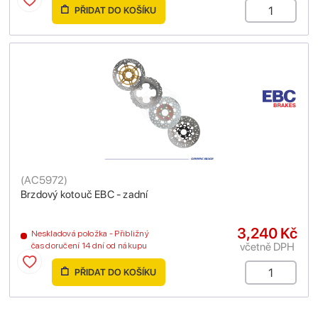
PŘIDAT DO KOŠÍKU
(
AC5972
)
Brzdový kotouč EBC - zadní
3,240 Kč
Neskladová položka - Přibližný
včetně DPH
čas doručení 14 dní od nákupu
PŘIDAT DO KOŠÍKU