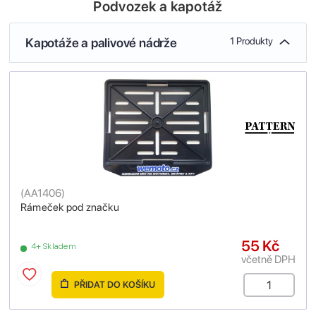
Podvozek a kapotáž
Kapotáže a palivové nádrže
1 Produkty
(
AA1406
)
Rámeček pod značku
55 Kč
4+ Skladem
včetně DPH
PŘIDAT DO KOŠÍKU