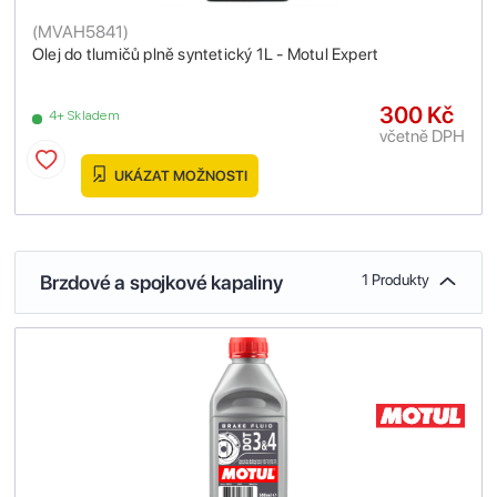
(
MVAH5841
)
Olej do tlumičů plně syntetický 1L - Motul Expert
300 Kč
4+ Skladem
včetně DPH
UKÁZAT MOŽNOSTI
Brzdové a spojkové kapaliny
1 Produkty