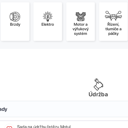
Brzdy
Elektro
Motor a
Řízení,
výfukový
tlumiče a
systém
páčky
Údržba
sady
Sada na údržbu řetězu Motul