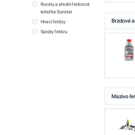
Rozety a přední řetězová
kolečka Sunstar
Brzdové a
Hnací řetězy
Spojky řetězu
Mazivo ře