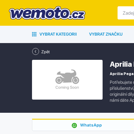
VYBRAT KATEGORII
VYBRAT ZNAČKU
Zpět
Aprili
Aprilia Pega
Potřebujete 
příslušenstv
originální dí
námi dáte Ap
WhatsApp