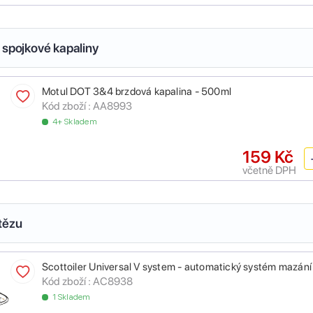
 spojkové kapaliny
Motul DOT 3&4 brzdová kapalina - 500ml
Kód zboží :
AA8993
4+ Skladem
159 Kč
včetně DPH
tězu
Scottoiler Universal V system - automatický systém mazání
Kód zboží :
AC8938
1 Skladem