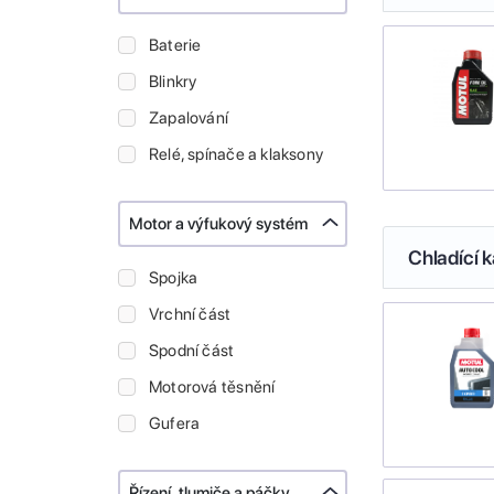
Baterie
Blinkry
Zapalování
Relé, spínače a klaksony
Motor a výfukový systém
Chladící k
Spojka
Vrchní část
Spodní část
Motorová těsnění
Gufera
Řízení, tlumiče a páčky