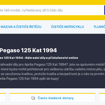
MAZIVA A ČISTIČE ŘETĚZU
ČISTIČE MOTOCYKLU
TLUMI
a Pegaso 125 Kat 1994
so 125 Kat 1994 – Náhradní díly a příslušenství online
náhradní díly pro Aprilia Pegaso 125 Kat 1994? Jste na správném místě
í, které byste mohli potřebovat pro veškerou údržbu vašeho motocyklu,
ly se zaručenou kvalitou, protože kvalita a bezpečnost je u nás na prvním
rilia Pegaso 125 Kat 1994 zpět do kupy!
Často kladené dotazy