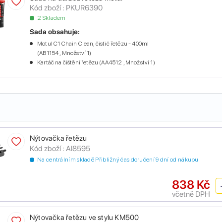
Kód zboží :
PKUR6390
2 Skladem
Sada obsahuje:
Motul C1 Chain Clean, čistič řetězu - 400ml
(AB1154 , Množství 1)
Kartáč na čištění řetězu (AA4512 , Množství 1)
Nýtovačka řetězu
Kód zboží :
AI8595
Na centrálním skladě Přibližný čas doručení 9 dní od nákupu
838 Kč
včetně DPH
Nýtovačka řetězu ve stylu KM500