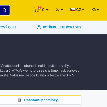
0
0
CZ
Kč
POTŘEBUJETE PORADIT?
ČOVÝ OLEJ
! V našem online obchodu najdete všechny díly a
 skútru či ATV.Ve wemoto.cz se snažíme naskladňovat
 místě. Nabízíme vysoce kvalitní a testované díly. S
Obchodní podmínky