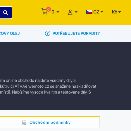
0
0
CZ
Kč
POTŘEBUJETE PORADIT?
ČOVÝ OLEJ
em online obchodu najdete všechny díly a
 skútru či ATV.Ve wemoto.cz se snažíme naskladňovat
 místě. Nabízíme vysoce kvalitní a testované díly. S
Obchodní podmínky