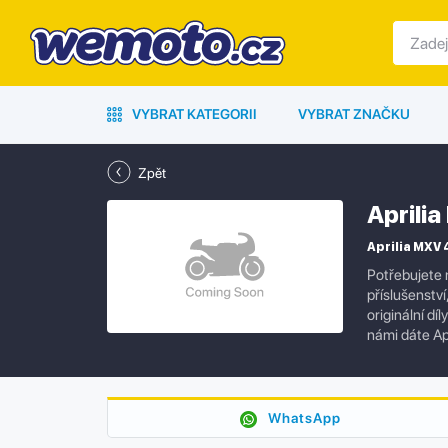
VYBRAT KATEGORII
VYBRAT ZNAČKU
Zpět
Aprili
Aprilia MXV 
Potřebujete 
příslušenstv
originální dí
námi dáte Ap
WhatsApp