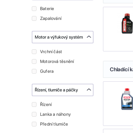
Baterie
Zapalování
Motor a výfukový systém
Vrchní část
Motorová těsnění
Chladící k
Gufera
Řízení, tlumiče a páčky
Řízení
Lanka a náhony
Přední tlumiče