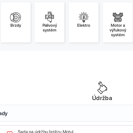
Brzdy
Palivový
Elektro
Motor a
systém
výfukový
systém
Údržba
sady
Sada na údržbu řetězu Motul