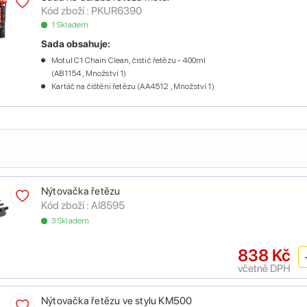
Kód zboží :
PKUR6390
1 Skladem
Sada obsahuje:
Motul C1 Chain Clean, čistič řetězu - 400ml
(AB1154 , Množství 1)
Kartáč na čištění řetězu (AA4512 , Množství 1)
Nýtovačka řetězu
Kód zboží :
AI8595
3 Skladem
838 Kč
včetně DPH
Nýtovačka řetězu ve stylu KM500