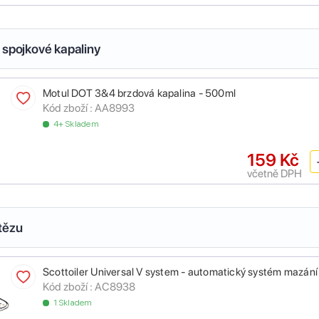
 spojkové kapaliny
Motul DOT 3&4 brzdová kapalina - 500ml
Kód zboží :
AA8993
4+ Skladem
159 Kč
včetně DPH
tězu
Scottoiler Universal V system - automatický systém mazání
Kód zboží :
AC8938
1 Skladem