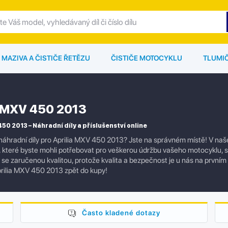
MAZIVA A ČISTIČE ŘETĚZU
ČISTIČE MOTOCYKLU
TLUMI
a MXV 450 2013
450 2013 – Náhradní díly a příslušenství online
náhradní díly pro Aprilia MXV 450 2013? Jste na správném místě! V naš
í, které byste mohli potřebovat pro veškerou údržbu vašeho motocyklu,
ly se zaručenou kvalitou, protože kvalita a bezpečnost je u nás na prvním
rilia MXV 450 2013 zpět do kupy!
Často kladené dotazy