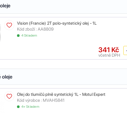
oleje
Vision (Francie) 2T polo-syntetický olej - 1L
Kód zboží :
AA8809
4 Skladem
341 Kč
včetně DPH
 oleje
Olej do tlumičů plně syntetický 1L - Motul Expert
Kód výrobce :
MVAH5841
4+ Skladem