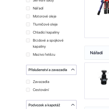
Servisní sady
Nářadí
Motorové oleje
Tlumičové oleje
Chladící kapaliny
Brzdové a spojkové
kapaliny
Nářadí
Mazivo řetězu
Příslušenství a zavazadla
Zavazadla
Cestování
Podvozek a kapotáž