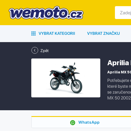
VYBRAT KATEGORII
VYBRAT ZNAČKU
Zpět
Aprili
Aprilia MX 5
Potřebujete 
které byste 
se zaručenou 
MX 50 2002 
WhatsApp