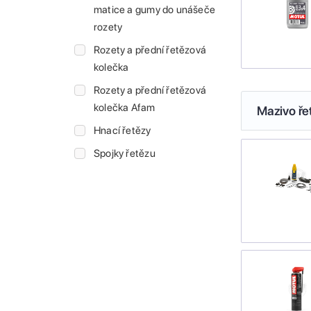
matice a gumy do unášeče
rozety
Rozety a přední řetězová
kolečka
Rozety a přední řetězová
kolečka Afam
Mazivo ře
Hnací řetězy
Spojky řetězu