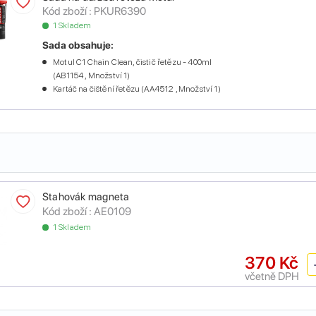
Kód zboží :
PKUR6390
1 Skladem
Sada obsahuje:
Motul C1 Chain Clean, čistič řetězu - 400ml
(AB1154 , Množství 1)
Kartáč na čištění řetězu (AA4512 , Množství 1)
Stahovák magneta
Kód zboží :
AE0109
1 Skladem
370 Kč
včetně DPH