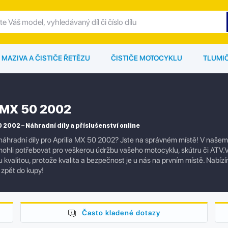
MAZIVA A ČISTIČE ŘETĚZU
ČISTIČE MOTOCYKLU
TLUMI
a MX 50 2002
0 2002 – Náhradní díly a příslušenství online
náhradní díly pro Aprilia MX 50 2002? Jste na správném místě! V našem 
mohli potřebovat pro veškerou údržbu vašeho motocyklu, skútru či ATV.V
kvalitou, protože kvalita a bezpečnost je u nás na prvním místě. Nabízím
zpět do kupy!
Často kladené dotazy