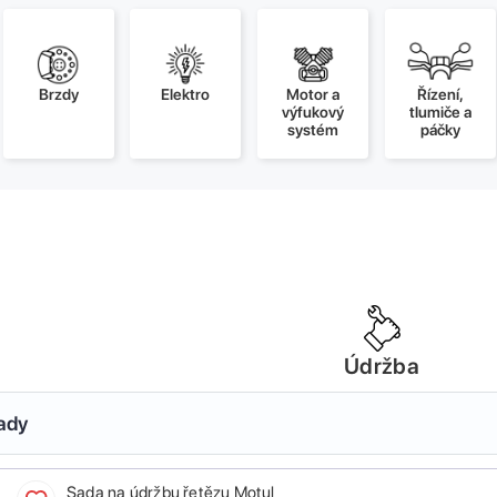
Brzdy
Elektro
Motor a
Řízení,
výfukový
tlumiče a
systém
páčky
Údržba
sady
Sada na údržbu řetězu Motul