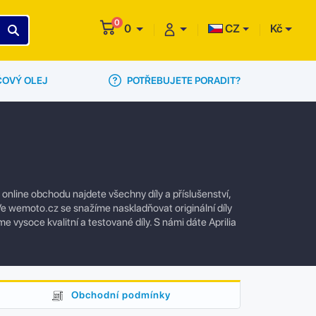
0
0
CZ
Kč
POTŘEBUJETE PORADIT?
ČOVÝ OLEJ
online obchodu najdete všechny díly a příslušenství,
e wemoto.cz se snažíme naskladňovat originální díly
e vysoce kvalitní a testované díly. S námi dáte Aprilia
Obchodní podmínky