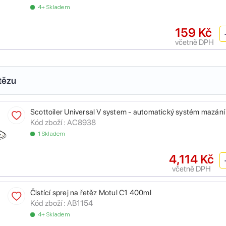
4+ Skladem
159 Kč
včetně DPH
tězu
Scottoiler Universal V system - automatický systém mazání
Kód zboží :
AC8938
1 Skladem
4,114 Kč
včetně DPH
Čistící sprej na řetěz Motul C1 400ml
Kód zboží :
AB1154
4+ Skladem