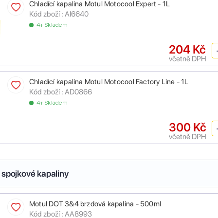
Chladící kapalina Motul Motocool Expert - 1L
Kód zboží :
AI6640
4+ Skladem
204 Kč
včetně DPH
Chladící kapalina Motul Motocool Factory Line - 1L
Kód zboží :
AD0866
4+ Skladem
300 Kč
včetně DPH
 spojkové kapaliny
Motul DOT 3&4 brzdová kapalina - 500ml
Kód zboží :
AA8993