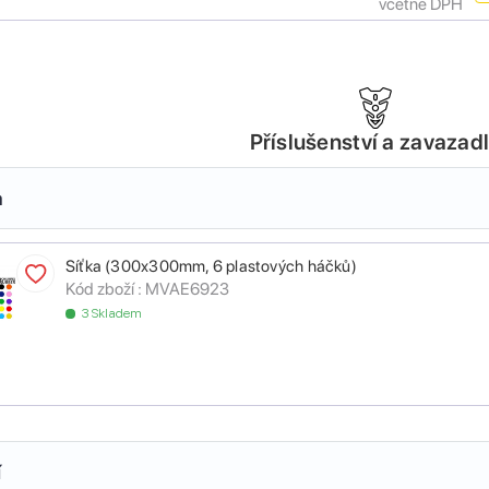
včetně DPH
Příslušenství a zavazad
a
Síťka (300x300mm, 6 plastových háčků)
Kód zboží :
MVAE6923
3 Skladem
í