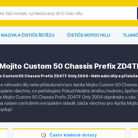
MAZIVA A ČISTIČE ŘETĚZU
ČISTIČE MOTOCYKLU
TLUMI
a Mojito Custom 50 Chassis Prefix ZD4
to Custom 50 Chassis Prefix ZD4TF Only 2004 – Náhradní díly a přísluše
e náhradní díly nebo příslušenství pro Aprilia Mojito Custom 50 Chassi
jdete všechno, co potřebujete.Pokud hledáte skvělou hodnotu, špičkovou 
ilia Mojito Custom 50 Chassis Prefix ZD4TF Only 2004 objednejte u ná
 na našem centrálním evropském skladě, takže všechno pro Aprilia Moj
bydup!
Často kladené dotazy