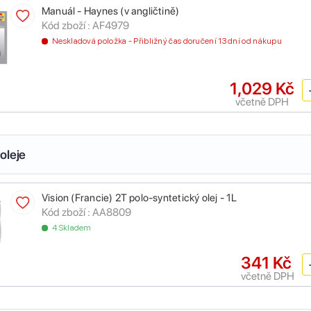
Manuál - Haynes (v angličtině)
Kód zboží :
AF4979
Neskladová položka - Přibližný čas doručení 13 dní od nákupu
1,029 Kč
včetně DPH
oleje
Vision (Francie) 2T polo-syntetický olej - 1L
Kód zboží :
AA8809
4 Skladem
341 Kč
včetně DPH