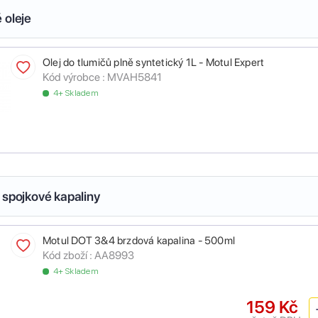
 oleje
Olej do tlumičů plně syntetický 1L - Motul Expert
Kód výrobce :
MVAH5841
4+ Skladem
 spojkové kapaliny
Motul DOT 3&4 brzdová kapalina - 500ml
Kód zboží :
AA8993
4+ Skladem
159 Kč