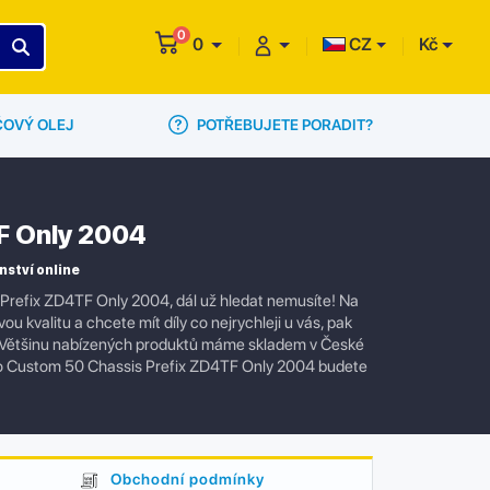
0
0
CZ
Kč
POTŘEBUJETE PORADIT?
ČOVÝ OLEJ
TF Only 2004
nství online
s Prefix ZD4TF Only 2004, dál už hledat nemusíte! Na
kvalitu a chcete mít díly co nejrychleji u vás, pak
s. Většinu nabízených produktů máme skladem v České
ito Custom 50 Chassis Prefix ZD4TF Only 2004 budete
Obchodní podmínky