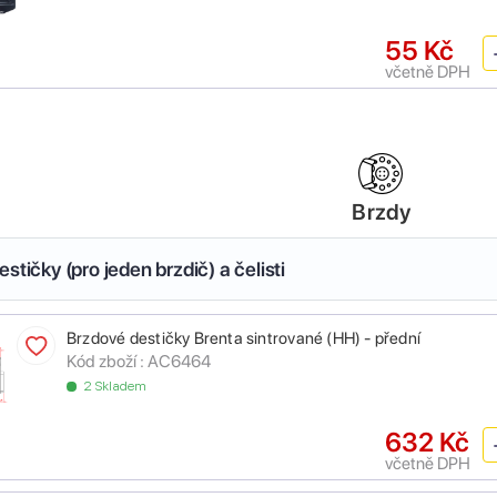
55 Kč
včetně DPH
Brzdy
stičky (pro jeden brzdič) a čelisti
Brzdové destičky Brenta sintrované (HH) - přední
Kód zboží :
AC6464
2 Skladem
632 Kč
včetně DPH