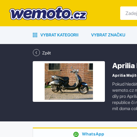
VYBRAT KATEGORII
VYBRAT ZNAČKU
Zpět
Aprili
Aprilia Moji
Pokud hledát
wemoto.cz na
díly pro Apr
republice či
mít doma co
WhatsApp