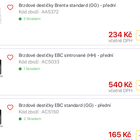
Brzdové destičky Brenta standard (GG) - přední
Kód zboží :
AA5372
3 Skladem
234 Kč
včetně DPH
Brzdové destičky EBC sintrované (HH) - přední
Kód zboží :
AC5033
1 Skladem
540 Kč
včetně DPH
Brzdové destičky EBC standard (GG) - přední
Kód zboží :
AC5150
2 Skladem
165 Kč