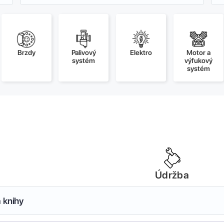
Brzdy
Palivový
Elektro
Motor a
systém
výfukový
systém
Údržba
 knihy