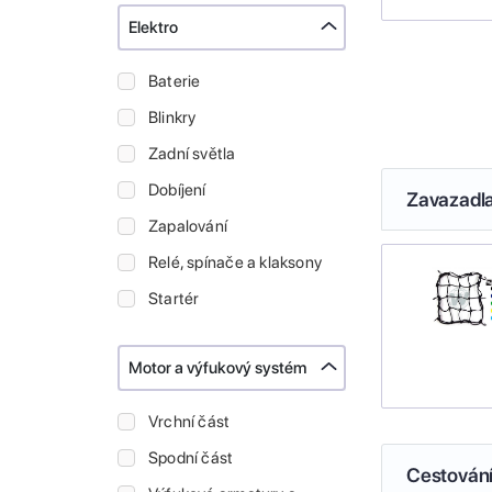
Elektro
Baterie
Blinkry
Zadní světla
Dobíjení
Zavazadl
Zapalování
Relé, spínače a klaksony
Startér
Motor a výfukový systém
Vrchní část
Spodní část
Cestován