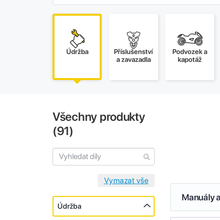
Údržba
Příslušenství
Podvozek a
a zavazadla
kapotáž
Všechny produkty
(
91
)
Manuály a
Údržba