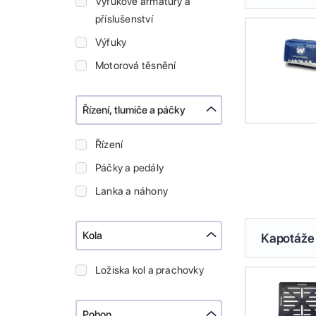
Výfukové armatury a
příslušenství
Výfuky
Motorová těsnění
Řízení, tlumiče a páčky
Řízení
Páčky a pedály
Lanka a náhony
Kola
Kapotáže 
Ložiska kol a prachovky
Pohon