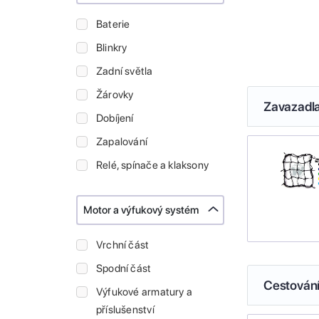
Baterie
Blinkry
Zadní světla
Žárovky
Zavazadl
Dobíjení
Zapalování
Relé, spínače a klaksony
Motor a výfukový systém
Vrchní část
Spodní část
Cestován
Výfukové armatury a
příslušenství