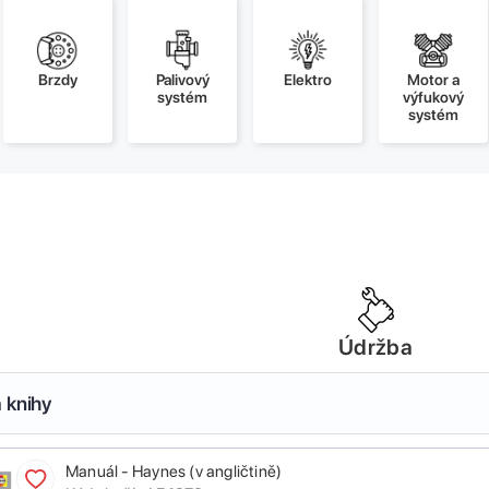
Brzdy
Palivový
Elektro
Motor a
systém
výfukový
systém
Údržba
 knihy
Manuál - Haynes (v angličtině)