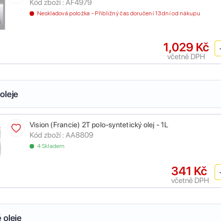
Kód zboží :
AF4979
Neskladová položka - Přibližný čas doručení 13 dní od nákupu
1,029 Kč
včetně DPH
oleje
Vision (Francie) 2T polo-syntetický olej - 1L
Kód zboží :
AA8809
4 Skladem
341 Kč
včetně DPH
 oleje