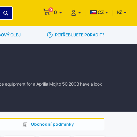
0
0
CZ
Kč
POTŘEBUJETE PORADIT?
ČOVÝ OLEJ
vice equipment for a Aprilia Mojito 50 2003 have a look
Obchodní podmínky