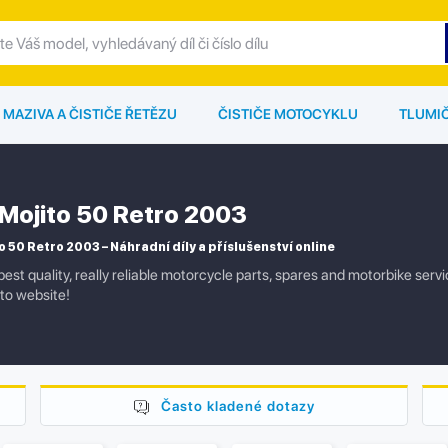
MAZIVA A ČISTIČE ŘETĚZU
ČISTIČE MOTOCYKLU
TLUMI
a Mojito 50 Retro 2003
o 50 Retro 2003 – Náhradní díly a příslušenství online
best quality, really reliable motorcycle parts, spares and motorbike ser
to website!
Často kladené dotazy