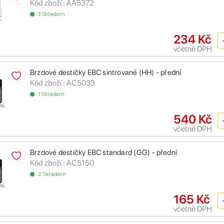
Kód zboží :
AA5372
3 Skladem
234 Kč
včetně DPH
Brzdové destičky EBC sintrované (HH) - přední
Kód zboží :
AC5033
1 Skladem
540 Kč
včetně DPH
Brzdové destičky EBC standard (GG) - přední
Kód zboží :
AC5150
2 Skladem
165 Kč
včetně DPH