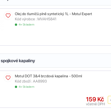
Olej do tlumičů plně syntetický 1L - Motul Expert
Kód výrobce :
MVAH5841
4+ Skladem
 spojkové kapaliny
Motul DOT 3&4 brzdová kapalina - 500ml
Kód zboží :
AA8993
4+ Skladem
159 Kč
včetně DPH