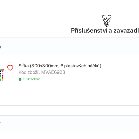
Příslušenství a zavazad
a
Síťka (300x300mm, 6 plastových háčků)
Kód zboží :
MVAE6923
3 Skladem
í