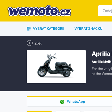
VYBRAT KATEGORII
VYBRAT ZNAČKU
Zpět
Aprili
Aprilia Mojit
For the very 
at the Wemo
WhatsApp