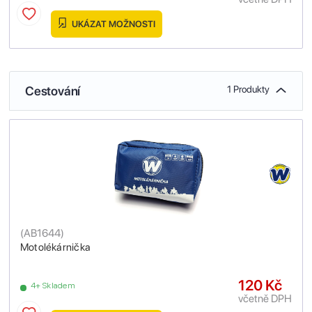
UKÁZAT MOŽNOSTI
Cestování
1 Produkty
(
AB1644
)
Motolékárnička
120 Kč
4+ Skladem
včetně DPH