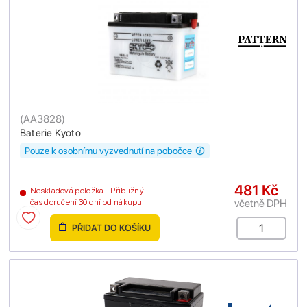
(
AA3828
)
Baterie Kyoto
Pouze k osobnímu vyzvednutí na pobočce
481 Kč
Neskladová položka - Přibližný
včetně DPH
čas doručení 30 dní od nákupu
PŘIDAT DO KOŠÍKU