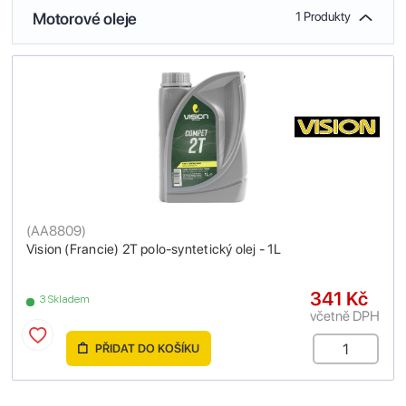
Motorové oleje
1 Produkty
(
AA8809
)
Vision (Francie) 2T polo-syntetický olej - 1L
341 Kč
3 Skladem
včetně DPH
PŘIDAT DO KOŠÍKU