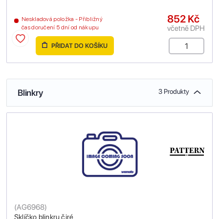
852 Kč
Neskladová položka - Přibližný
včetně DPH
čas doručení 5 dní od nákupu
PŘIDAT DO KOŠÍKU
Blinkry
3 Produkty
(
AG6968
)
Sklíčko blinkru čiré