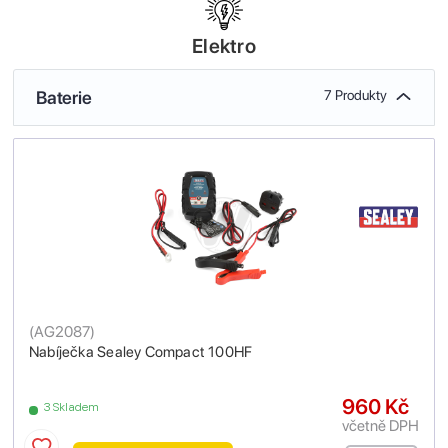
Elektro
Baterie
7 Produkty
(
AG2087
)
Nabíječka Sealey Compact 100HF
960 Kč
3 Skladem
včetně DPH