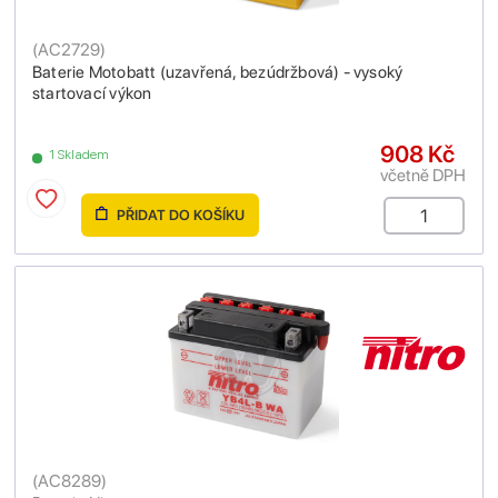
(
AC2729
)
Baterie Motobatt (uzavřená, bezúdržbová) - vysoký
startovací výkon
908 Kč
1 Skladem
včetně DPH
PŘIDAT DO KOŠÍKU
(
AC8289
)