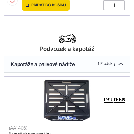
PŘIDAT DO KOŠÍKU
Podvozek a kapotáž
Kapotáže a palivové nádrže
1 Produkty
(
AA1406
)
Rámeček pod značku