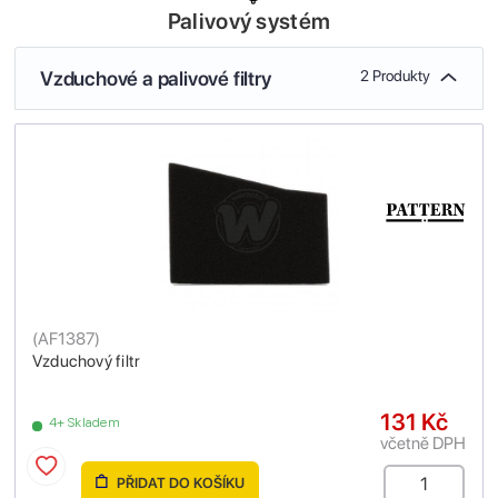
Palivový systém
Vzduchové a palivové filtry
2 Produkty
(
AF1387
)
Vzduchový filtr
131 Kč
4+ Skladem
včetně DPH
PŘIDAT DO KOŠÍKU