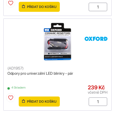
PŘIDAT DO KOŠÍKU
(
AD1957
)
Odpory pro univerzální LED blinkry - pár
239 Kč
4 Skladem
včetně DPH
PŘIDAT DO KOŠÍKU