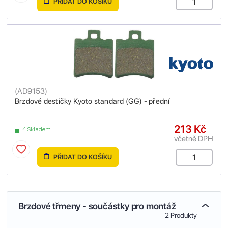
PŘIDAT DO KOŠÍKU
(
AD9153
)
Brzdové destičky Kyoto standard (GG) - přední
213 Kč
4 Skladem
včetně DPH
PŘIDAT DO KOŠÍKU
Brzdové třmeny - součástky pro montáž
2 Produkty