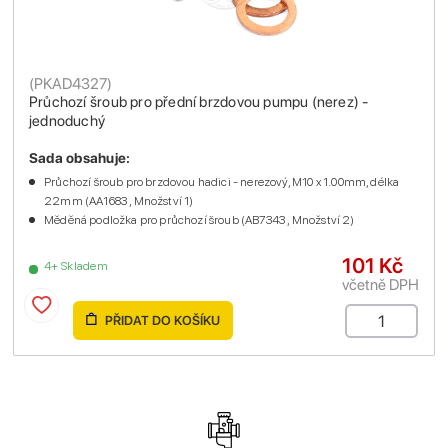
(
PKAD4327
)
Průchozí šroub pro přední brzdovou pumpu (nerez) -
jednoduchý
Sada obsahuje:
Průchozí šroub pro brzdovou hadici - nerezový, M10 x 1.00mm, délka
22mm (AA1683 , Množství 1)
Měděná podložka pro průchozí šroub (AB7343 , Množství 2)
101 Kč
4+ Skladem
včetně DPH
PŘIDAT DO KOŠÍKU