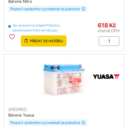
Baterie Nitro
Pouze k osobnímu vyzvednutí na pobočce
618 Kč
Na centrálním skladě Přibližný
včetně DPH
čas doručení 9 dní od nákupu
PŘIDAT DO KOŠÍKU
(
AB3482
)
Baterie Yuasa
Pouze k osobnímu vyzvednutí na pobočce