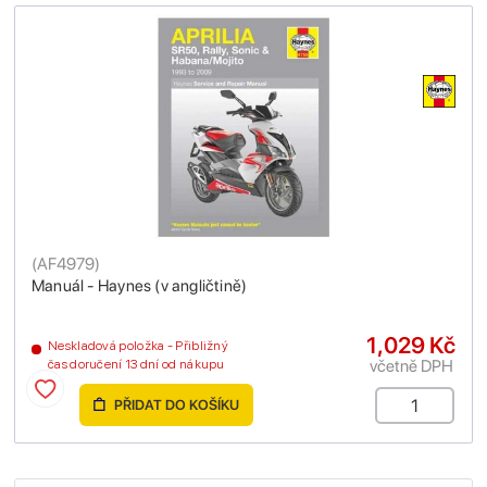
(
AF4979
)
Manuál - Haynes (v angličtině)
1,029 Kč
Neskladová položka - Přibližný
včetně DPH
čas doručení 13 dní od nákupu
PŘIDAT DO KOŠÍKU