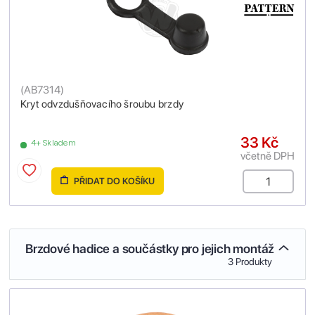
(
AB7314
)
Kryt odvzdušňovacího šroubu brzdy
33 Kč
4+ Skladem
včetně DPH
PŘIDAT DO KOŠÍKU
Brzdové hadice a součástky pro jejich montáž
3 Produkty