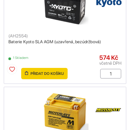
(
AH2554
)
Baterie Kyoto SLA AGM (uzavřená, bezúdržbová)
574 Kč
1 Skladem
včetně DPH
PŘIDAT DO KOŠÍKU