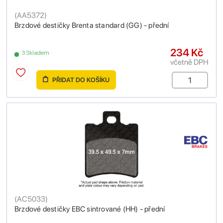
(
AA5372
)
Brzdové destičky Brenta standard (GG) - přední
234 Kč
3 Skladem
včetně DPH
PŘIDAT DO KOŠÍKU
(
AC5033
)
Brzdové destičky EBC sintrované (HH) - přední