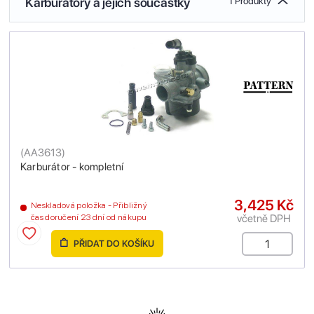
Karburátory a jejich součástky
1 Produkty
(
AA3613
)
Karburátor - kompletní
3,425 Kč
Neskladová položka - Přibližný
včetně DPH
čas doručení 23 dní od nákupu
PŘIDAT DO KOŠÍKU