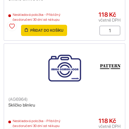
118 Kč
Neskladová položka - Přibližný
včetně DPH
čas doručení 30 dní od nákupu
PŘIDAT DO KOŠÍKU
(
AG6964
)
Sklíčko blinkru
118 Kč
Neskladová položka - Přibližný
včetně DPH
čas doručení 30 dní od nákupu