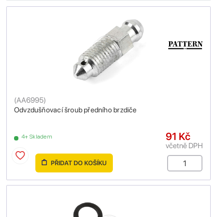
(
AA6995
)
Odvzdušňovací šroub předního brzdiče
91 Kč
4+ Skladem
včetně DPH
PŘIDAT DO KOŠÍKU