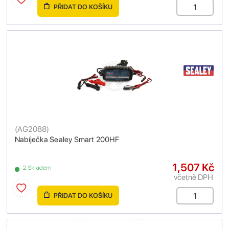
PŘIDAT DO KOŠÍKU
(
AG2088
)
Nabíječka Sealey Smart 200HF
1,507 Kč
2 Skladem
včetně DPH
PŘIDAT DO KOŠÍKU