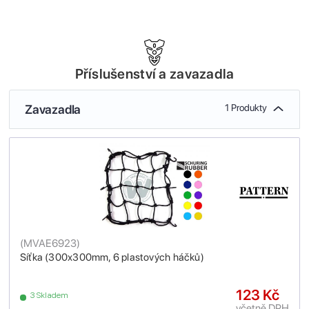
Příslušenství a zavazadla
Zavazadla
1 Produkty
(
MVAE6923
)
Síťka (300x300mm, 6 plastových háčků)
123 Kč
3 Skladem
včetně DPH