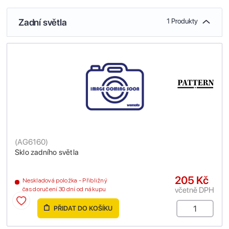
Zadní světla
1 Produkty
(
AG6160
)
Sklo zadního světla
205 Kč
Neskladová položka - Přibližný
včetně DPH
čas doručení 30 dní od nákupu
PŘIDAT DO KOŠÍKU