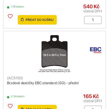
540 Kč
1 Skladem
včetně DPH
PŘIDAT DO KOŠÍKU
(
AC5150
)
Brzdové destičky EBC standard (GG) - přední
165 Kč
2 Skladem
včetně DPH