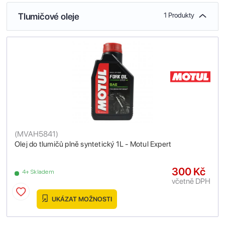
Tlumičové oleje
1 Produkty
(
MVAH5841
)
Olej do tlumičů plně syntetický 1L - Motul Expert
300 Kč
4+ Skladem
včetně DPH
UKÁZAT MOŽNOSTI