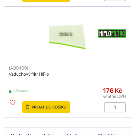
(
AB9469
)
Vzduchový filtr HiFlo
176 Kč
1 Skladem
včetně DPH
PŘIDAT DO KOŠÍKU