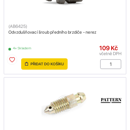
(
AB6425
)
Odvzdušňovací šroub předního brzdiče - nerez
109 Kč
4+ Skladem
včetně DPH
PŘIDAT DO KOŠÍKU