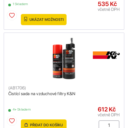
535 Kč
1 Skladem
včetně DPH
UKÁZAT MOŽNOSTI
(
AB1706
)
Čistící sada na vzduchové filtry K&N
612 Kč
4+ Skladem
včetně DPH
PŘIDAT DO KOŠÍKU