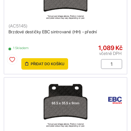
(
AC5145
)
Brzdové destičky EBC sintrované (HH) - přední
1,089 Kč
1 Skladem
včetně DPH
PŘIDAT DO KOŠÍKU