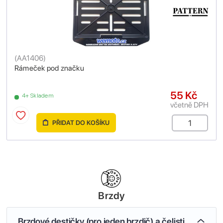
(
AA1406
)
Rámeček pod značku
55 Kč
4+ Skladem
včetně DPH
PŘIDAT DO KOŠÍKU
Brzdy
Brzdové destičky (pro jeden brzdič) a čelisti