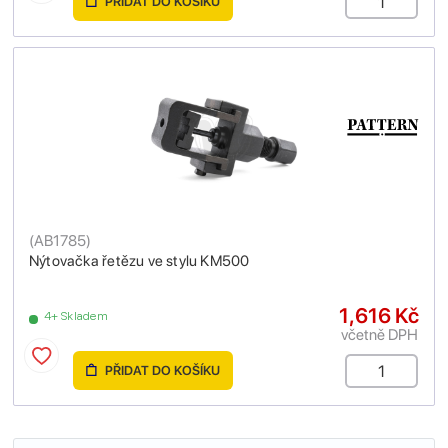
PŘIDAT DO KOŠÍKU
(
AB1785
)
Nýtovačka řetězu ve stylu KM500
1,616 Kč
4+ Skladem
včetně DPH
PŘIDAT DO KOŠÍKU