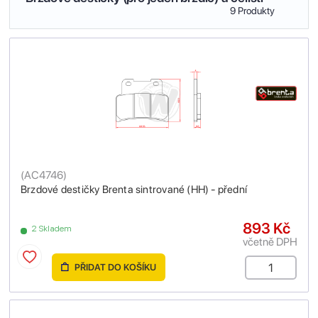
9 Produkty
(
AC4746
)
Brzdové destičky Brenta sintrované (HH) - přední
893 Kč
2 Skladem
včetně DPH
PŘIDAT DO KOŠÍKU