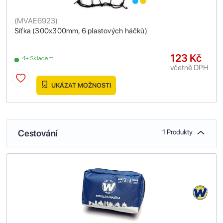
(
MVAE6923
)
Síťka (300x300mm, 6 plastových háčků)
123 Kč
4+ Skladem
včetně DPH
UKÁZAT MOŽNOSTI
Cestování
1 Produkty