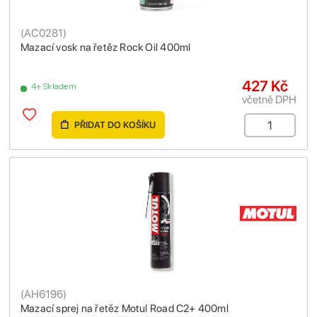
(
AC0281
)
Mazací vosk na řetěz Rock Oil 400ml
427 Kč
4+ Skladem
včetně DPH
PŘIDAT DO KOŠÍKU
(
AH6196
)
Mazací sprej na řetěz Motul Road C2+ 400ml