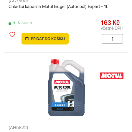
(
AC7300
)
Chladící kapalina Motul Inugel (Autocool) Expert - 1L
163 Kč
4+ Skladem
včetně DPH
PŘIDAT DO KOŠÍKU
(
AH5822
)