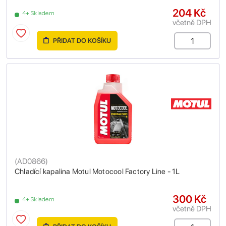
204 Kč
4+ Skladem
včetně DPH
PŘIDAT DO KOŠÍKU
(
AD0866
)
Chladící kapalina Motul Motocool Factory Line - 1L
300 Kč
4+ Skladem
včetně DPH