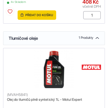
408 Kč
4+ Skladem
včetně DPH
PŘIDAT DO KOŠÍKU
Tlumičové oleje
1 Produkty
(
MVAH5841
)
Olej do tlumičů plně syntetický 1L - Motul Expert