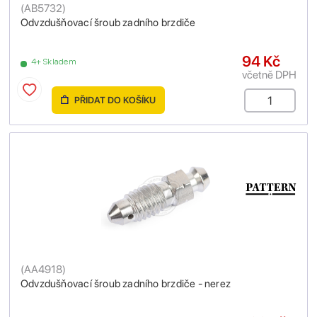
(
AB5732
)
Odvzdušňovací šroub zadního brzdiče
94 Kč
4+ Skladem
včetně DPH
PŘIDAT DO KOŠÍKU
(
AA4918
)
Odvzdušňovací šroub zadního brzdiče - nerez