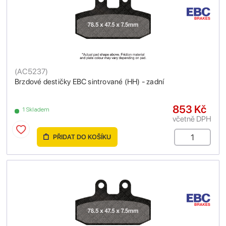
(
AC5237
)
Brzdové destičky EBC sintrované (HH) - zadní
853 Kč
1 Skladem
včetně DPH
PŘIDAT DO KOŠÍKU