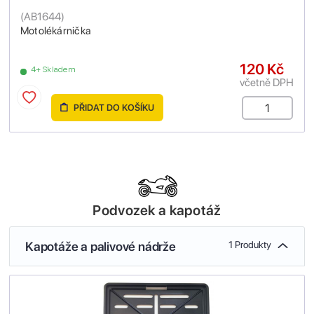
(
AB1644
)
Motolékárnička
120 Kč
4+ Skladem
včetně DPH
PŘIDAT DO KOŠÍKU
Podvozek a kapotáž
Kapotáže a palivové nádrže
1 Produkty