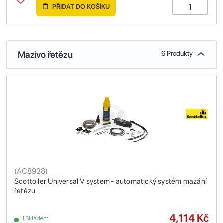
PŘIDAT DO KOŠÍKU
Mazivo řetězu
6 Produkty
(
AC8938
)
Scottoiler Universal V system - automatický systém mazání
řetězu
4,114 Kč
1 Skladem