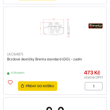
(
AC6487
)
Brzdové destičky Brenta standard (GG) - zadní
473 Kč
4 Skladem
včetně DPH
PŘIDAT DO KOŠÍKU