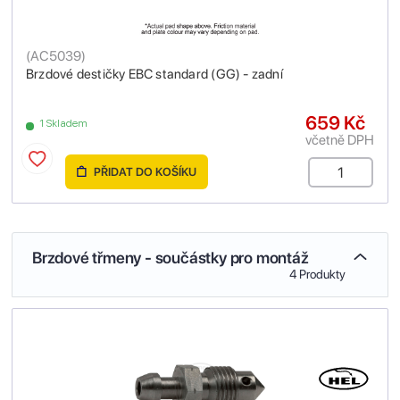
(
AC5039
)
Brzdové destičky EBC standard (GG) - zadní
659 Kč
1 Skladem
včetně DPH
PŘIDAT DO KOŠÍKU
Brzdové třmeny - součástky pro montáž
4 Produkty