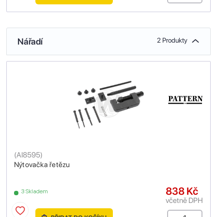
Nářadí
2 Produkty
(
AI8595
)
Nýtovačka řetězu
838 Kč
3 Skladem
včetně DPH