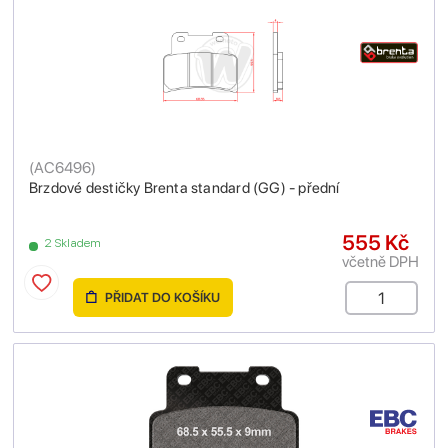
(
AC6496
)
Brzdové destičky Brenta standard (GG) - přední
555 Kč
2 Skladem
včetně DPH
PŘIDAT DO KOŠÍKU