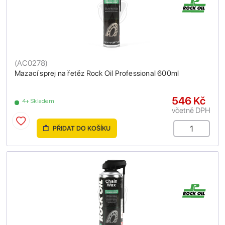
(
AC0278
)
Mazací sprej na řetěz Rock Oil Professional 600ml
546 Kč
4+ Skladem
včetně DPH
PŘIDAT DO KOŠÍKU