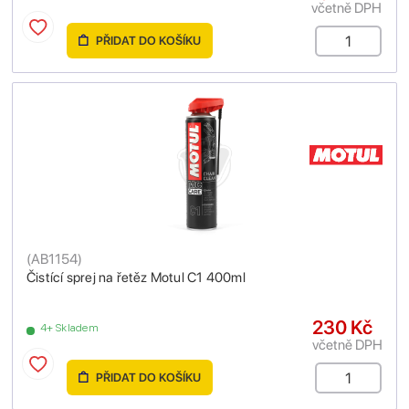
včetně DPH
PŘIDAT DO KOŠÍKU
(
AB1154
)
Čistící sprej na řetěz Motul C1 400ml
230 Kč
4+ Skladem
včetně DPH
PŘIDAT DO KOŠÍKU