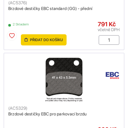
(
AC5376
)
Brzdové destičky EBC standard (GG) - přední
791 Kč
2 Skladem
včetně DPH
PŘIDAT DO KOŠÍKU
(
AC5329
)
Brzdové destičky EBC pro parkovací brzdu