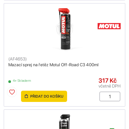
(
AF4653
)
Mazací sprej na řetěz Motul Off-Road C3 400ml
317 Kč
4+ Skladem
včetně DPH
PŘIDAT DO KOŠÍKU