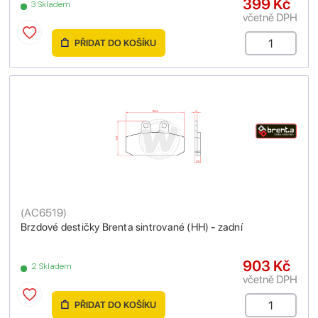
399 Kč
3 Skladem
včetně DPH
PŘIDAT DO KOŠÍKU
(
AC6519
)
Brzdové destičky Brenta sintrované (HH) - zadní
903 Kč
2 Skladem
včetně DPH
PŘIDAT DO KOŠÍKU