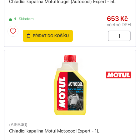
Chladící kapalina Motul Inugel (Autocool) Expert - 5L
653 Kč
4+ Skladem
včetně DPH
PŘIDAT DO KOŠÍKU
(
AI6640
)
Chladící kapalina Motul Motocool Expert - 1L