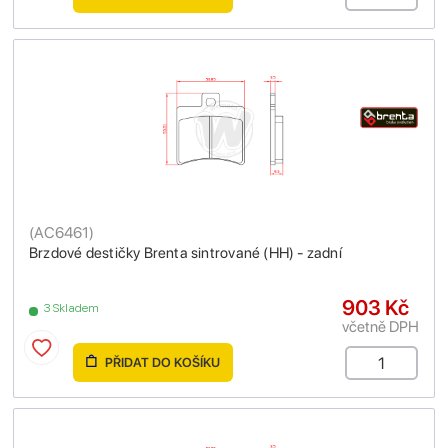
(
AC6461
)
Brzdové destičky Brenta sintrované (HH) - zadní
903 Kč
3 Skladem
včetně DPH
PŘIDAT DO KOŠÍKU