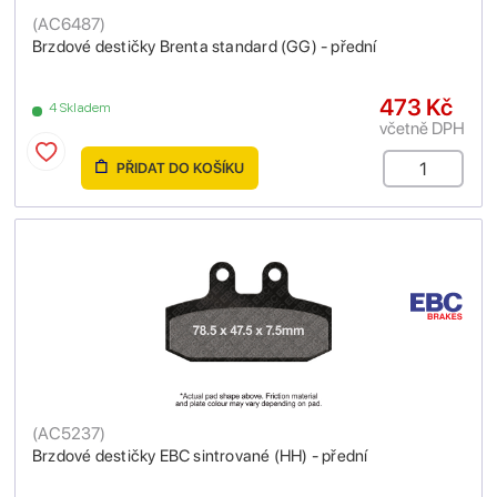
(
AC6487
)
Brzdové destičky Brenta standard (GG) - přední
473 Kč
4 Skladem
včetně DPH
PŘIDAT DO KOŠÍKU
(
AC5237
)
Brzdové destičky EBC sintrované (HH) - přední