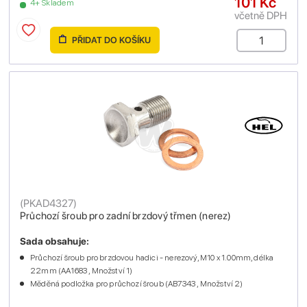
101 Kč
4+ Skladem
včetně DPH
PŘIDAT DO KOŠÍKU
(
PKAD4327
)
Průchozí šroub pro zadní brzdový třmen (nerez)
Sada obsahuje:
Průchozí šroub pro brzdovou hadici - nerezový, M10 x 1.00mm, délka
22mm (AA1683 , Množství 1)
Měděná podložka pro průchozí šroub (AB7343 , Množství 2)