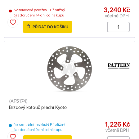
3,240 Kč
Neskladová položka - Přibližný
včetně DPH
čas doručení 14 dní od nákupu
PŘIDAT DO KOŠÍKU
(
AF5174
)
Brzdový kotouč přední Kyoto
1,226 Kč
Na centrálním skladě Přibližný
včetně DPH
čas doručení 9 dní od nákupu