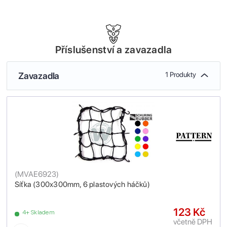
Příslušenství a zavazadla
Zavazadla
1 Produkty
(
MVAE6923
)
Síťka (300x300mm, 6 plastových háčků)
123 Kč
4+ Skladem
včetně DPH