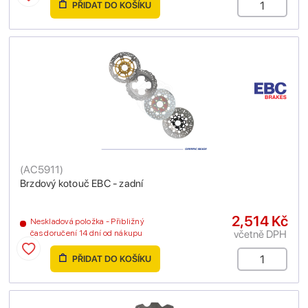
PŘIDAT DO KOŠÍKU
(
AC5911
)
Brzdový kotouč EBC - zadní
2,514 Kč
Neskladová položka - Přibližný
včetně DPH
čas doručení 14 dní od nákupu
PŘIDAT DO KOŠÍKU