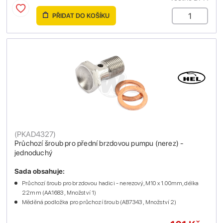
PŘIDAT DO KOŠÍKU
(
PKAD4327
)
Průchozí šroub pro přední brzdovou pumpu (nerez) -
jednoduchý
Sada obsahuje:
Průchozí šroub pro brzdovou hadici - nerezový, M10 x 1.00mm, délka
22mm (AA1683 , Množství 1)
Měděná podložka pro průchozí šroub (AB7343 , Množství 2)