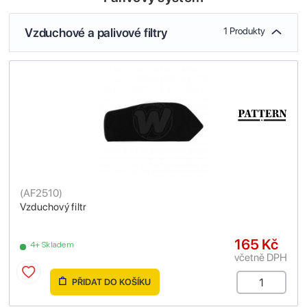
Vzduchové a palivové filtry
1 Produkty
(
AF2510
)
Vzduchový filtr
165 Kč
4+ Skladem
včetně DPH
PŘIDAT DO KOŠÍKU