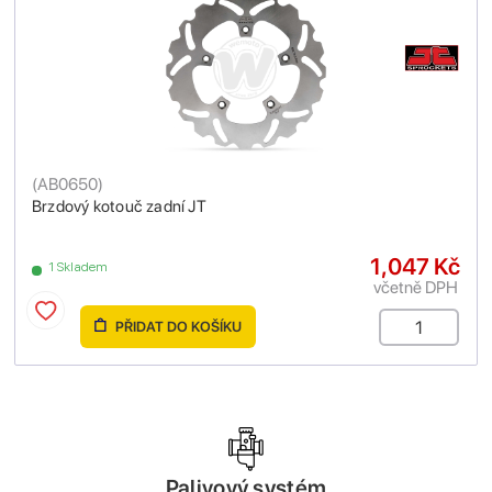
(
AB0650
)
Brzdový kotouč zadní JT
1,047 Kč
1 Skladem
včetně DPH
PŘIDAT DO KOŠÍKU
Palivový systém