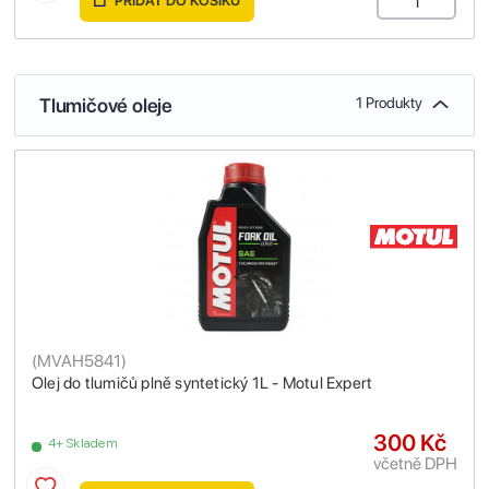
PŘIDAT DO KOŠÍKU
Tlumičové oleje
1 Produkty
(
MVAH5841
)
Olej do tlumičů plně syntetický 1L - Motul Expert
300 Kč
4+ Skladem
včetně DPH