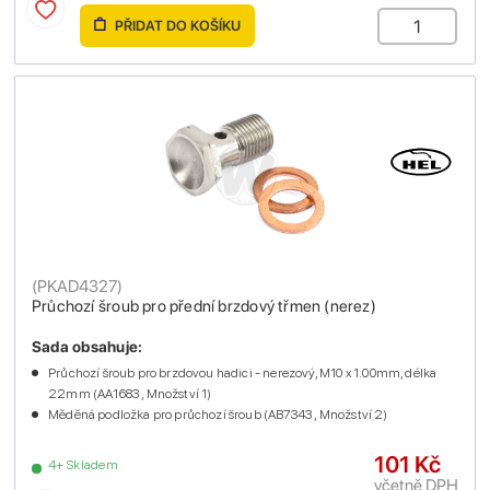
PŘIDAT DO KOŠÍKU
(
PKAD4327
)
Průchozí šroub pro přední brzdový třmen (nerez)
Sada obsahuje:
Průchozí šroub pro brzdovou hadici - nerezový, M10 x 1.00mm, délka
22mm (AA1683 , Množství 1)
Měděná podložka pro průchozí šroub (AB7343 , Množství 2)
101 Kč
4+ Skladem
včetně DPH