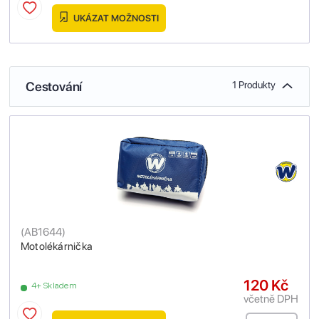
UKÁZAT MOŽNOSTI
Cestování
1 Produkty
(
AB1644
)
Motolékárnička
120 Kč
4+ Skladem
včetně DPH