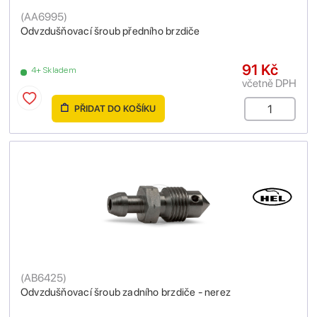
(
AA6995
)
Odvzdušňovací šroub předního brzdiče
91 Kč
4+ Skladem
včetně DPH
PŘIDAT DO KOŠÍKU
(
AB6425
)
Odvzdušňovací šroub zadního brzdiče - nerez