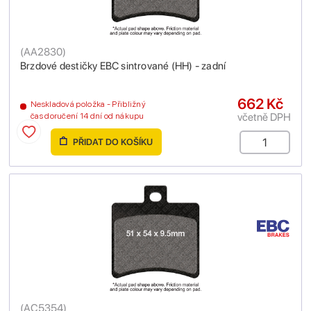
(
AA2830
)
Brzdové destičky EBC sintrované (HH) - zadní
662 Kč
Neskladová položka - Přibližný
včetně DPH
čas doručení 14 dní od nákupu
PŘIDAT DO KOŠÍKU
(
AC5354
)