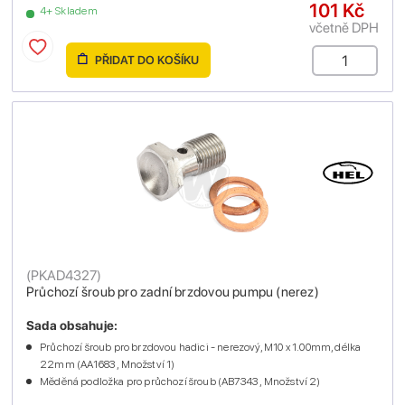
101 Kč
4+ Skladem
včetně DPH
PŘIDAT DO KOŠÍKU
(
PKAD4327
)
Průchozí šroub pro zadní brzdovou pumpu (nerez)
Sada obsahuje:
Průchozí šroub pro brzdovou hadici - nerezový, M10 x 1.00mm, délka
22mm (AA1683 , Množství 1)
Měděná podložka pro průchozí šroub (AB7343 , Množství 2)