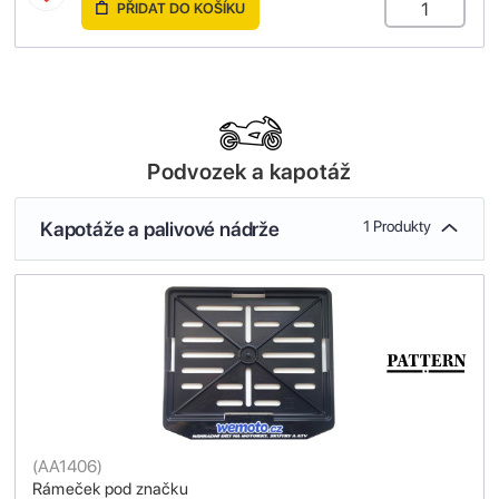
PŘIDAT DO KOŠÍKU
Podvozek a kapotáž
Kapotáže a palivové nádrže
1 Produkty
(
AA1406
)
Rámeček pod značku