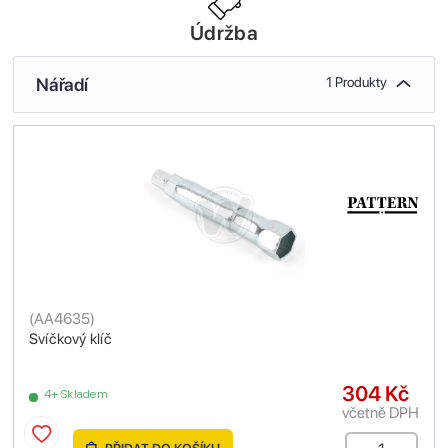
Údržba
Nářadí
1 Produkty
(
AA4635
)
Svíčkový klíč
304 Kč
4+ Skladem
včetně DPH