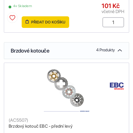
101 Kč
4+ Skladem
včetně DPH
PŘIDAT DO KOŠÍKU
Brzdové kotouče
4 Produkty
(
AC5507
)
Brzdový kotouč EBC - přední levý