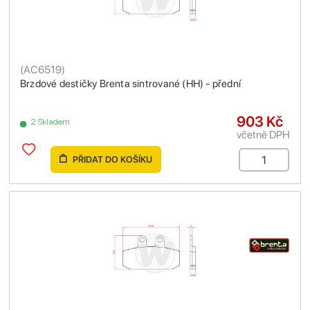
(
AC6519
)
Brzdové destičky Brenta sintrované (HH) - přední
903 Kč
2 Skladem
včetně DPH
PŘIDAT DO KOŠÍKU