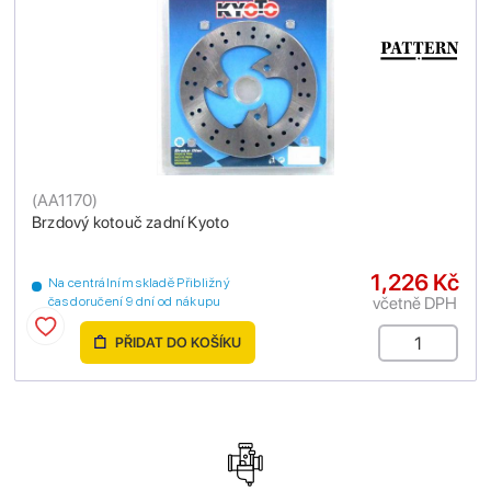
(
AA1170
)
Brzdový kotouč zadní Kyoto
1,226 Kč
Na centrálním skladě Přibližný
včetně DPH
čas doručení 9 dní od nákupu
PŘIDAT DO KOŠÍKU