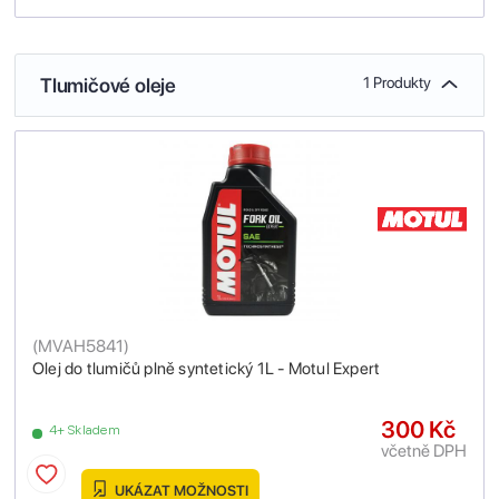
Tlumičové oleje
1 Produkty
(
MVAH5841
)
Olej do tlumičů plně syntetický 1L - Motul Expert
300 Kč
4+ Skladem
včetně DPH
UKÁZAT MOŽNOSTI