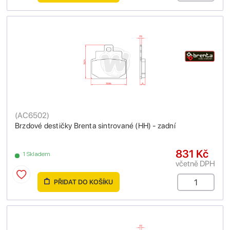
(
AC6502
)
Brzdové destičky Brenta sintrované (HH) - zadní
831 Kč
1 Skladem
včetně DPH
PŘIDAT DO KOŠÍKU