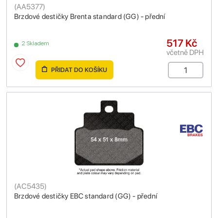
(
AA5377
)
Brzdové destičky Brenta standard (GG) - přední
517 Kč
2 Skladem
včetně DPH
PŘIDAT DO KOŠÍKU
(
AC5435
)
Brzdové destičky EBC standard (GG) - přední