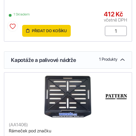
412 Kč
1 Skladem
včetně DPH
PŘIDAT DO KOŠÍKU
Kapotáže a palivové nádrže
1 Produkty
(
AA1406
)
Rámeček pod značku