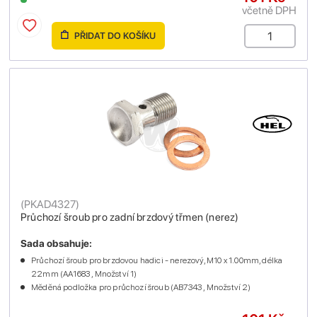
včetně DPH
PŘIDAT DO KOŠÍKU
(
PKAD4327
)
Průchozí šroub pro zadní brzdový třmen (nerez)
Sada obsahuje:
Průchozí šroub pro brzdovou hadici - nerezový, M10 x 1.00mm, délka
22mm (AA1683 , Množství 1)
Měděná podložka pro průchozí šroub (AB7343 , Množství 2)