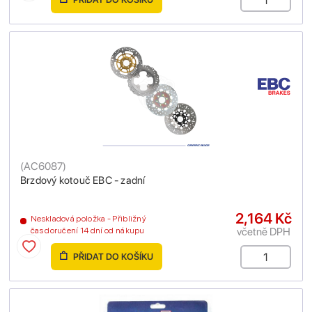
(
AC6087
)
Brzdový kotouč EBC - zadní
2,164 Kč
Neskladová položka - Přibližný
včetně DPH
čas doručení 14 dní od nákupu
PŘIDAT DO KOŠÍKU