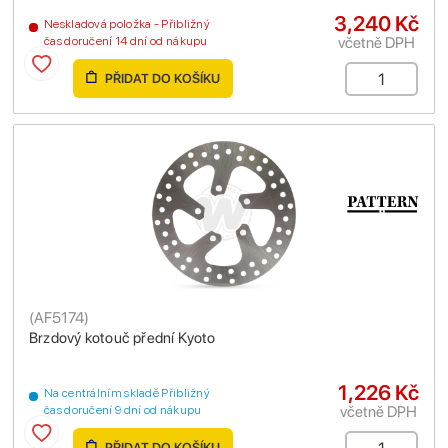
3,240 Kč
Neskladová položka - Přibližný
včetně DPH
čas doručení 14 dní od nákupu
PŘIDAT DO KOŠÍKU
(
AF5174
)
Brzdový kotouč přední Kyoto
1,226 Kč
Na centrálním skladě Přibližný
včetně DPH
čas doručení 9 dní od nákupu
PŘIDAT DO KOŠÍKU