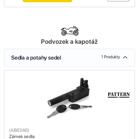
Podvozek a kapotáž
Sedla a potahy sedel
1 Produkty
(
AB6346
)
Zámek sedla