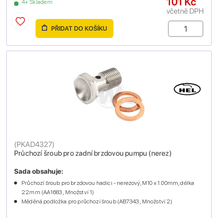
101 Kč
4+ Skladem
včetně DPH
PŘIDAT DO KOŠÍKU
(
PKAD4327
)
Průchozí šroub pro zadní brzdovou pumpu (nerez)
Sada obsahuje:
Průchozí šroub pro brzdovou hadici - nerezový, M10 x 1.00mm, délka
22mm (AA1683 , Množství 1)
Měděná podložka pro průchozí šroub (AB7343 , Množství 2)