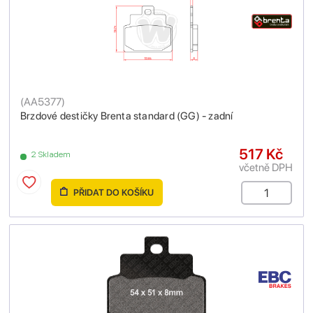
(
AA5377
)
Brzdové destičky Brenta standard (GG) - zadní
517 Kč
2 Skladem
včetně DPH
PŘIDAT DO KOŠÍKU