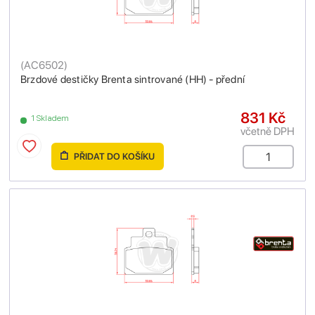
(
AC6502
)
Brzdové destičky Brenta sintrované (HH) - přední
831 Kč
1 Skladem
včetně DPH
PŘIDAT DO KOŠÍKU