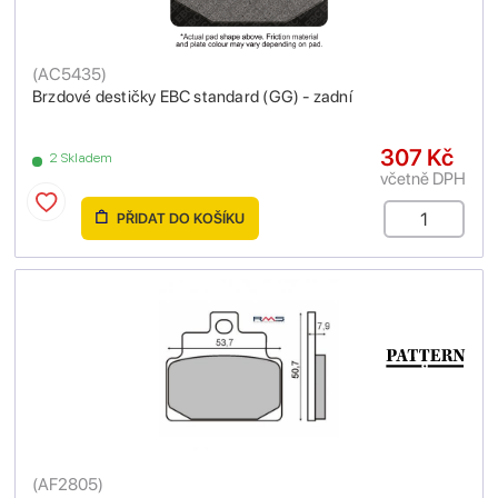
(
AC5435
)
Brzdové destičky EBC standard (GG) - zadní
307 Kč
2 Skladem
včetně DPH
PŘIDAT DO KOŠÍKU
(
AF2805
)