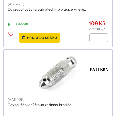
(
AB6425
)
Odvzdušňovací šroub předního brzdiče - nerez
109 Kč
4+ Skladem
včetně DPH
PŘIDAT DO KOŠÍKU
(
AA6995
)
Odvzdušňovací šroub zadního brzdiče