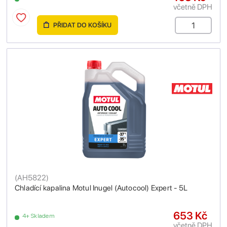
včetně DPH
PŘIDAT DO KOŠÍKU
(
AH5822
)
Chladící kapalina Motul Inugel (Autocool) Expert - 5L
653 Kč
4+ Skladem
včetně DPH