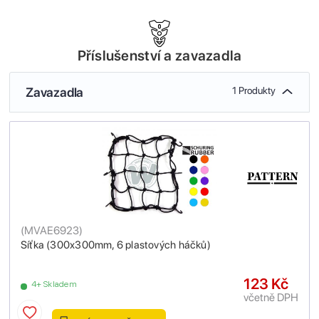
Příslušenství a zavazadla
Zavazadla
1 Produkty
(
MVAE6923
)
Síťka (300x300mm, 6 plastových háčků)
123 Kč
4+ Skladem
včetně DPH