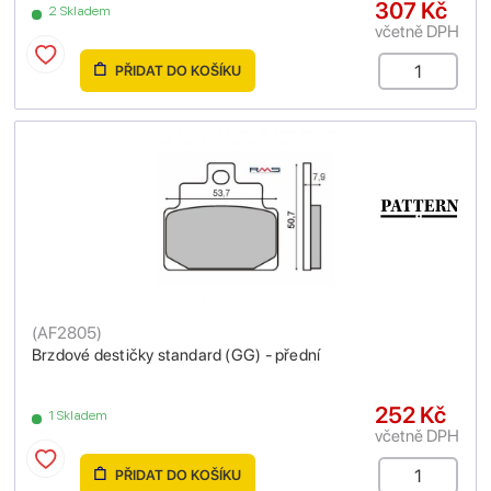
307 Kč
2 Skladem
včetně DPH
PŘIDAT DO KOŠÍKU
(
AF2805
)
Brzdové destičky standard (GG) - přední
252 Kč
1 Skladem
včetně DPH
PŘIDAT DO KOŠÍKU