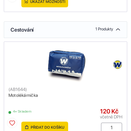
UKÁZAT MOŽNOSTI
Cestování
1 Produkty
(
AB1644
)
Motolékárnička
120 Kč
4+ Skladem
včetně DPH
PŘIDAT DO KOŠÍKU