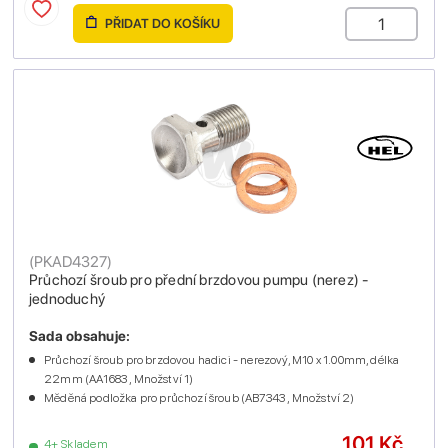
PŘIDAT DO KOŠÍKU
(
PKAD4327
)
Průchozí šroub pro přední brzdovou pumpu (nerez) -
jednoduchý
Sada obsahuje:
Průchozí šroub pro brzdovou hadici - nerezový, M10 x 1.00mm, délka
22mm (AA1683 , Množství 1)
Měděná podložka pro průchozí šroub (AB7343 , Množství 2)
101 Kč
4+ Skladem