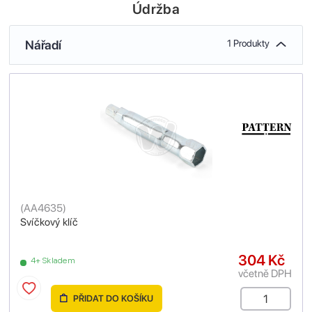
Údržba
Nářadí
1 Produkty
(
AA4635
)
Svíčkový klíč
304 Kč
4+ Skladem
včetně DPH
PŘIDAT DO KOŠÍKU