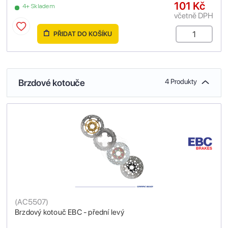
101 Kč
4+ Skladem
včetně DPH
PŘIDAT DO KOŠÍKU
Brzdové kotouče
4 Produkty
(
AC5507
)
Brzdový kotouč EBC - přední levý