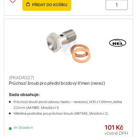
PŘIDAT DO KOŠÍKU
(
PKAD4327
)
Průchozí šroub pro přední brzdový třmen (nerez)
Sada obsahuje:
Průchozí šroub pro brzdovou hadici - nerezový, M10 x 1.00mm, délka
22mm (AA1683 , Množství 1)
Měděná podložka pro průchozí šroub (AB7343 , Množství 2)
101 Kč
4+ Skladem
včetně DPH