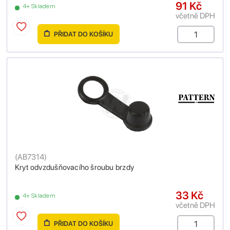
91 Kč
4+ Skladem
včetně DPH
PŘIDAT DO KOŠÍKU
(
AB7314
)
Kryt odvzdušňovacího šroubu brzdy
33 Kč
4+ Skladem
včetně DPH
PŘIDAT DO KOŠÍKU