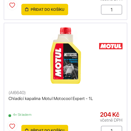
PŘIDAT DO KOŠÍKU
(
AI6640
)
Chladící kapalina Motul Motocool Expert - 1L
204 Kč
4+ Skladem
včetně DPH
PŘIDAT DO KOŠÍKU