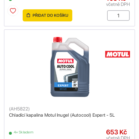
včetně DPH
PŘIDAT DO KOŠÍKU
(
AH5822
)
Chladící kapalina Motul Inugel (Autocool) Expert - 5L
653 Kč
4+ Skladem
včetně DPH