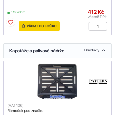
412 Kč
1 Skladem
včetně DPH
PŘIDAT DO KOŠÍKU
Kapotáže a palivové nádrže
1 Produkty
(
AA1406
)
Rámeček pod značku