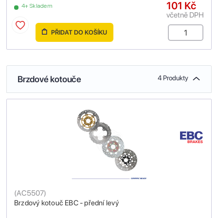
101 Kč
4+ Skladem
včetně DPH
PŘIDAT DO KOŠÍKU
Brzdové kotouče
4 Produkty
(
AC5507
)
Brzdový kotouč EBC - přední levý