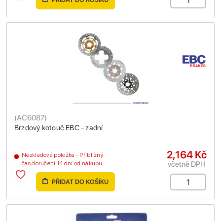
(
AC6087
)
Brzdový kotouč EBC - zadní
2,164 Kč
Neskladová položka - Přibližný
včetně DPH
čas doručení 14 dní od nákupu
PŘIDAT DO KOŠÍKU