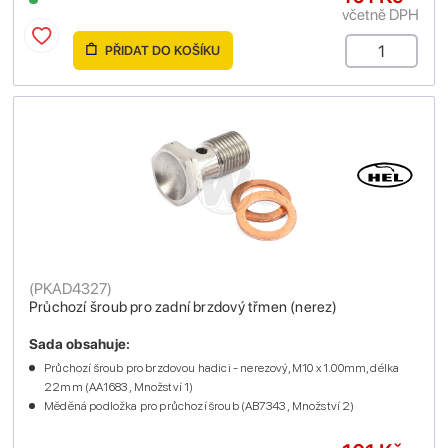
včetně DPH
PŘIDAT DO KOŠÍKU
(
PKAD4327
)
Průchozí šroub pro zadní brzdový třmen (nerez)
Sada obsahuje:
Průchozí šroub pro brzdovou hadici - nerezový, M10 x 1.00mm, délka
22mm (AA1683 , Množství 1)
Měděná podložka pro průchozí šroub (AB7343 , Množství 2)