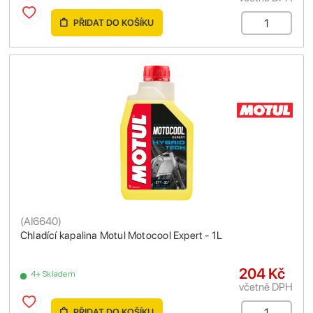
PŘIDAT DO KOŠÍKU
(
AI6640
)
Chladící kapalina Motul Motocool Expert - 1L
204 Kč
4+ Skladem
včetně DPH
PŘIDAT DO KOŠÍKU