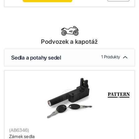
Podvozek a kapotáž
Sedla a potahy sedel
1 Produkty
(
AB6346
)
Zámek sedla