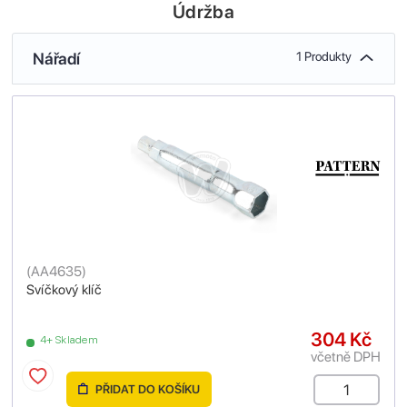
Údržba
Nářadí
1 Produkty
(
AA4635
)
Svíčkový klíč
304 Kč
4+ Skladem
včetně DPH
PŘIDAT DO KOŠÍKU