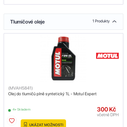
Tlumičové oleje
1 Produkty
(
MVAH5841
)
Olej do tlumičů plně syntetický 1L - Motul Expert
300 Kč
4+ Skladem
včetně DPH
UKÁZAT MOŽNOSTI