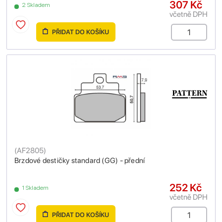
307 Kč
2 Skladem
včetně DPH
PŘIDAT DO KOŠÍKU
(
AF2805
)
Brzdové destičky standard (GG) - přední
252 Kč
1 Skladem
včetně DPH
PŘIDAT DO KOŠÍKU