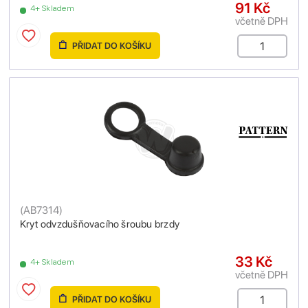
91 Kč
4+ Skladem
včetně DPH
PŘIDAT DO KOŠÍKU
(
AB7314
)
Kryt odvzdušňovacího šroubu brzdy
33 Kč
4+ Skladem
včetně DPH
PŘIDAT DO KOŠÍKU