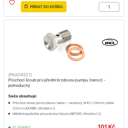
PŘIDAT DO KOŠÍKU
(
PKAD4327
)
Průchozí šroub pro přední brzdovou pumpu (nerez) -
jednoduchý
Sada obsahuje:
Průchozí šroub pro brzdovou hadici - nerezový, M10 x 1.00mm, délka
22mm (AA1683 , Množství 1)
Měděná podložka pro průchozí šroub (AB7343 , Množství 2)
101 Kč
4+ Skladem