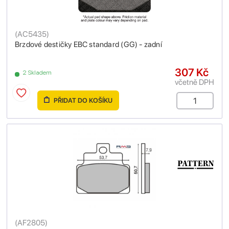
(
AC5435
)
Brzdové destičky EBC standard (GG) - zadní
307 Kč
2 Skladem
včetně DPH
PŘIDAT DO KOŠÍKU
(
AF2805
)