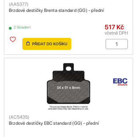
(
AA5377
)
Brzdové destičky Brenta standard (GG) - přední
517 Kč
2 Skladem
včetně DPH
PŘIDAT DO KOŠÍKU
(
AC5435
)
Brzdové destičky EBC standard (GG) - přední