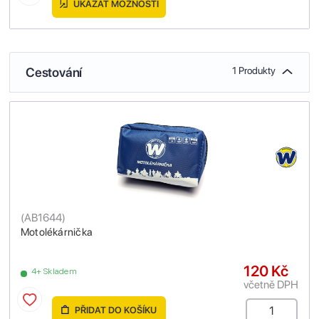
UKÁZAT MOŽNOSTI
Cestování
1 Produkty
(
AB1644
)
Motolékárnička
120 Kč
4+ Skladem
včetně DPH
PŘIDAT DO KOŠÍKU