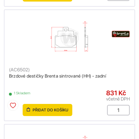
(
AC6502
)
Brzdové destičky Brenta sintrované (HH) - zadní
831 Kč
1 Skladem
včetně DPH
PŘIDAT DO KOŠÍKU