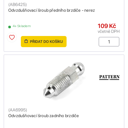
(
AB6425
)
Odvzdušňovací šroub předního brzdiče - nerez
109 Kč
4+ Skladem
včetně DPH
PŘIDAT DO KOŠÍKU
(
AA6995
)
Odvzdušňovací šroub zadního brzdiče