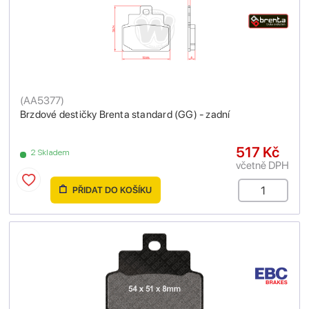
(
AA5377
)
Brzdové destičky Brenta standard (GG) - zadní
517 Kč
2 Skladem
včetně DPH
PŘIDAT DO KOŠÍKU