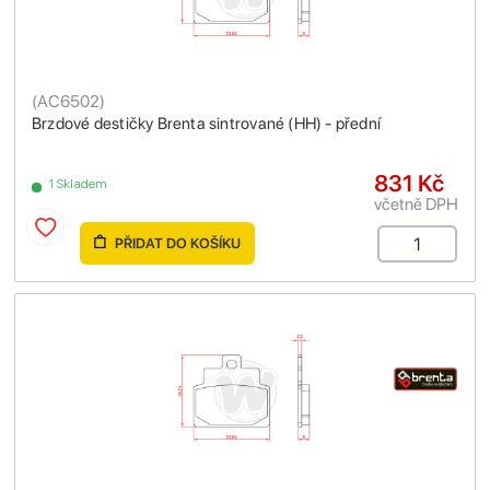
(
AC6502
)
Brzdové destičky Brenta sintrované (HH) - přední
831 Kč
1 Skladem
včetně DPH
PŘIDAT DO KOŠÍKU