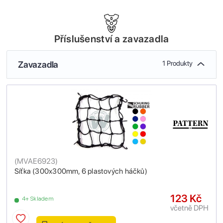
Příslušenství a zavazadla
Zavazadla
1 Produkty
(
MVAE6923
)
Síťka (300x300mm, 6 plastových háčků)
123 Kč
4+ Skladem
včetně DPH