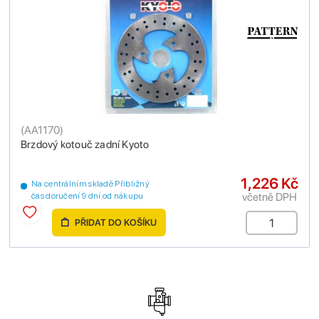
(
AA1170
)
Brzdový kotouč zadní Kyoto
1,226 Kč
Na centrálním skladě Přibližný
včetně DPH
čas doručení 9 dní od nákupu
PŘIDAT DO KOŠÍKU