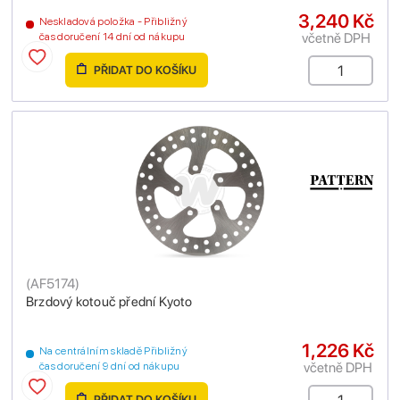
3,240 Kč
Neskladová položka - Přibližný
včetně DPH
čas doručení 14 dní od nákupu
PŘIDAT DO KOŠÍKU
(
AF5174
)
Brzdový kotouč přední Kyoto
1,226 Kč
Na centrálním skladě Přibližný
včetně DPH
čas doručení 9 dní od nákupu
PŘIDAT DO KOŠÍKU