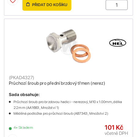
PŘIDAT DO KOŠÍKU
(
PKAD4327
)
Průchozí šroub pro přední brzdový třmen (nerez)
Sada obsahuje:
Průchozí šroub pro brzdovou hadici - nerezový, M10 x 1.00mm, délka
22mm (AA1683 , Množství 1)
Měděná podložka pro průchozí šroub (AB7343 , Množství 2)
101 Kč
4+ Skladem
včetně DPH