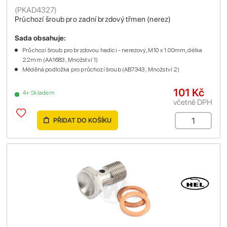
(
PKAD4327
)
Průchozí šroub pro zadní brzdový třmen (nerez)
Sada obsahuje:
Průchozí šroub pro brzdovou hadici - nerezový, M10 x 1.00mm, délka
22mm (AA1683 , Množství 1)
Měděná podložka pro průchozí šroub (AB7343 , Množství 2)
101 Kč
4+ Skladem
včetně DPH
PŘIDAT DO KOŠÍKU