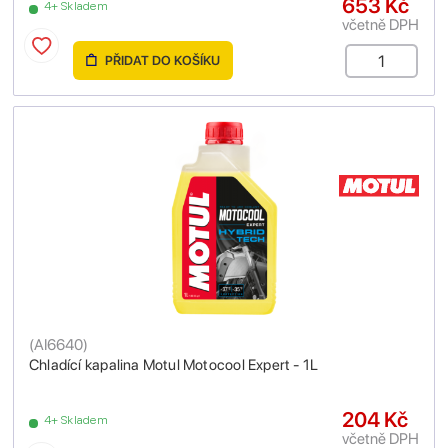
653 Kč
4+ Skladem
včetně DPH
PŘIDAT DO KOŠÍKU
(
AI6640
)
Chladící kapalina Motul Motocool Expert - 1L
204 Kč
4+ Skladem
včetně DPH