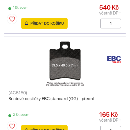
540 Kč
1 Skladem
včetně DPH
PŘIDAT DO KOŠÍKU
(
AC5150
)
Brzdové destičky EBC standard (GG) - přední
165 Kč
2 Skladem
včetně DPH