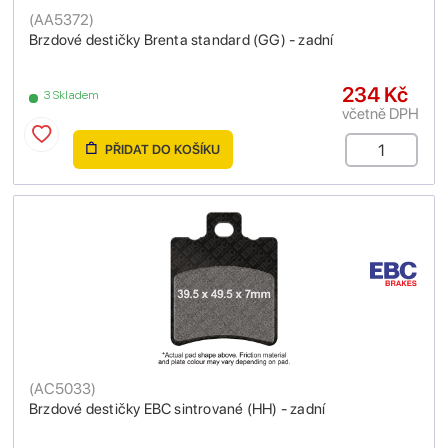
(
AA5372
)
Brzdové destičky Brenta standard (GG) - zadní
234 Kč
3 Skladem
včetně DPH
PŘIDAT DO KOŠÍKU
(
AC5033
)
Brzdové destičky EBC sintrované (HH) - zadní