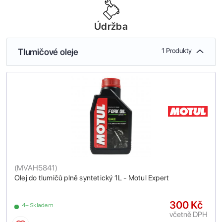
Údržba
Tlumičové oleje
1 Produkty
(
MVAH5841
)
Olej do tlumičů plně syntetický 1L - Motul Expert
300 Kč
4+ Skladem
včetně DPH