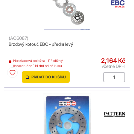
(
AC6087
)
Brzdový kotouč EBC - přední levý
2,164 Kč
Neskladová položka - Přibližný
včetně DPH
čas doručení 14 dní od nákupu
PŘIDAT DO KOŠÍKU