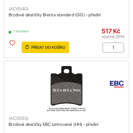
(
AC6540
)
Brzdové destičky Brenta standard (GG) - přední
517 Kč
1 Skladem
včetně DPH
PŘIDAT DO KOŠÍKU
(
AC5033
)
Brzdové destičky EBC sintrované (HH) - přední