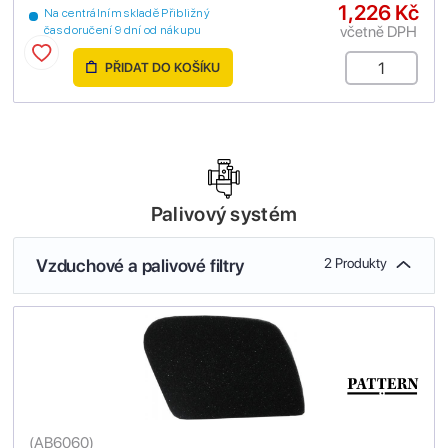
1,226 Kč
Na centrálním skladě Přibližný
včetně DPH
čas doručení 9 dní od nákupu
PŘIDAT DO KOŠÍKU
Palivový systém
Vzduchové a palivové filtry
2 Produkty
(
AB6060
)