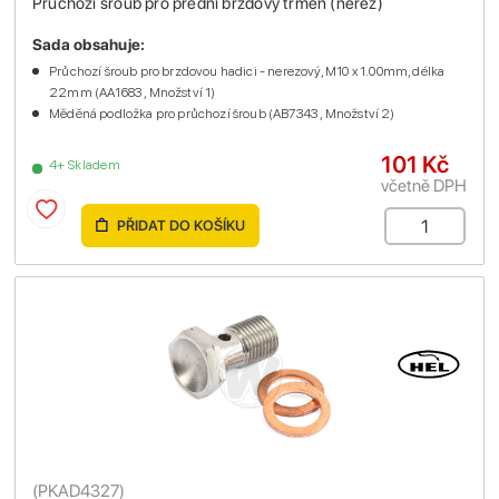
Průchozí šroub pro přední brzdový třmen (nerez)
Sada obsahuje:
Průchozí šroub pro brzdovou hadici - nerezový, M10 x 1.00mm, délka
22mm (AA1683 , Množství 1)
Měděná podložka pro průchozí šroub (AB7343 , Množství 2)
101 Kč
4+ Skladem
včetně DPH
PŘIDAT DO KOŠÍKU
(
PKAD4327
)