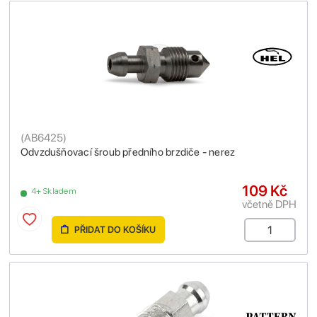
(
AB6425
)
Odvzdušňovací šroub předního brzdiče - nerez
109 Kč
4+ Skladem
včetně DPH
PŘIDAT DO KOŠÍKU