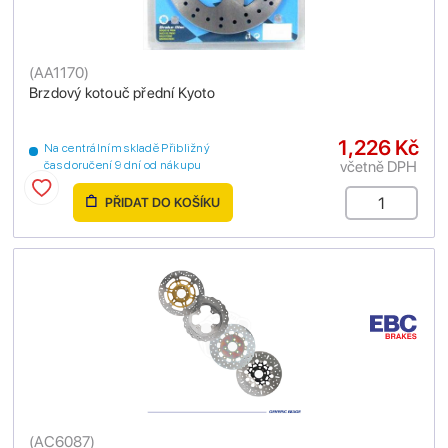
(
AA1170
)
Brzdový kotouč přední Kyoto
1,226 Kč
Na centrálním skladě Přibližný
včetně DPH
čas doručení 9 dní od nákupu
PŘIDAT DO KOŠÍKU
(
AC6087
)