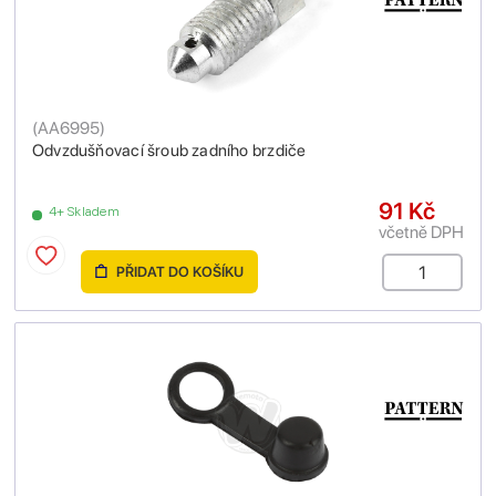
(
AA6995
)
Odvzdušňovací šroub zadního brzdiče
91 Kč
4+ Skladem
včetně DPH
PŘIDAT DO KOŠÍKU