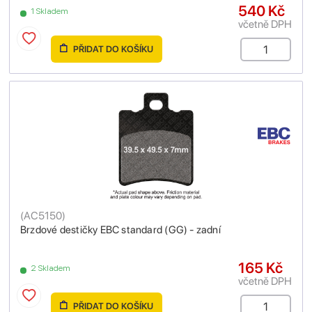
540 Kč
1 Skladem
včetně DPH
PŘIDAT DO KOŠÍKU
(
AC5150
)
Brzdové destičky EBC standard (GG) - zadní
165 Kč
2 Skladem
včetně DPH
PŘIDAT DO KOŠÍKU