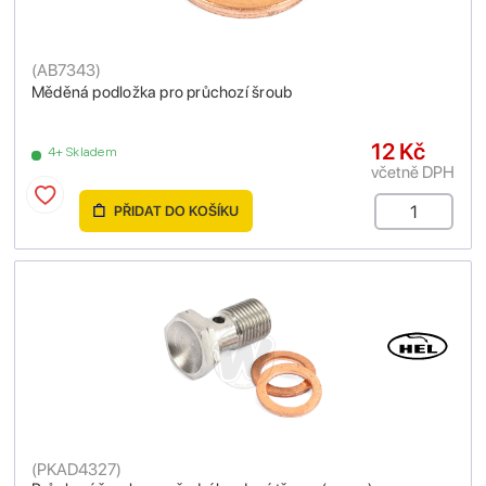
(
AB7343
)
Měděná podložka pro průchozí šroub
12 Kč
4+ Skladem
včetně DPH
PŘIDAT DO KOŠÍKU
(
PKAD4327
)