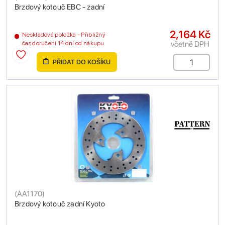
Brzdový kotouč EBC - zadní
2,164 Kč
Neskladová položka - Přibližný
včetně DPH
čas doručení 14 dní od nákupu
PŘIDAT DO KOŠÍKU
(
AA1170
)
Brzdový kotouč zadní Kyoto