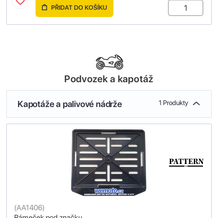
PŘIDAT DO KOŠÍKU
Podvozek a kapotáž
Kapotáže a palivové nádrže
1 Produkty
(
AA1406
)
Rámeček pod značku