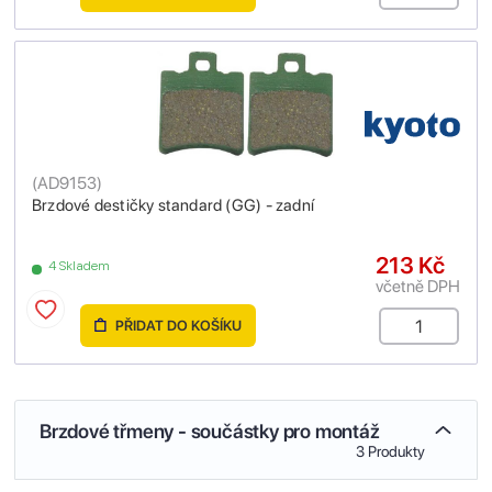
(
AD9153
)
Brzdové destičky standard (GG) - zadní
213 Kč
4 Skladem
včetně DPH
PŘIDAT DO KOŠÍKU
Brzdové třmeny - součástky pro montáž
3 Produkty