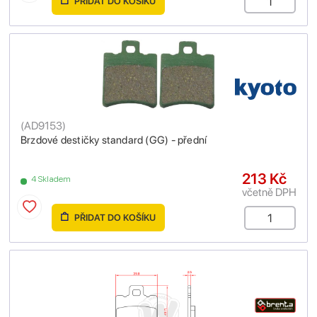
PŘIDAT DO KOŠÍKU
(
AD9153
)
Brzdové destičky standard (GG) - přední
213 Kč
4 Skladem
včetně DPH
PŘIDAT DO KOŠÍKU