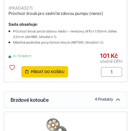
(
PKAD4327
)
Průchozí šroub pro zadní brzdovou pumpu (nerez)
Sada obsahuje:
Průchozí šroub pro brzdovou hadici - nerezový, M10 x 1.00mm, délka
22mm (AA1683 , Množství 1)
Měděná podložka pro průchozí šroub (AB7343 , Množství 2)
101 Kč
4+ Skladem
včetně DPH
PŘIDAT DO KOŠÍKU
Brzdové kotouče
4 Produkty