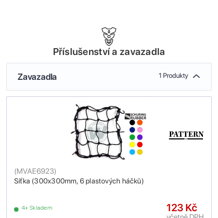
Příslušenství a zavazadla
Zavazadla
1 Produkty
(
MVAE6923
)
Síťka (300x300mm, 6 plastových háčků)
123 Kč
4+ Skladem
včetně DPH