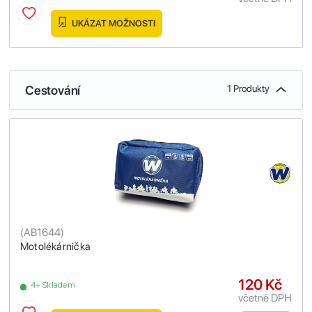
UKÁZAT MOŽNOSTI
Cestování
1 Produkty
(
AB1644
)
Motolékárnička
120 Kč
4+ Skladem
včetně DPH