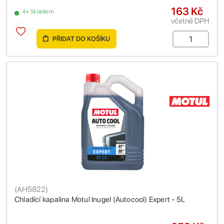
163 Kč
4+ Skladem
včetně DPH
PŘIDAT DO KOŠÍKU
(
AH5822
)
Chladící kapalina Motul Inugel (Autocool) Expert - 5L