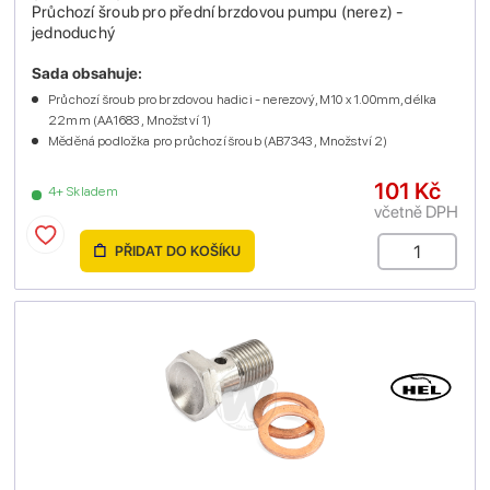
Průchozí šroub pro přední brzdovou pumpu (nerez) -
jednoduchý
Sada obsahuje:
Průchozí šroub pro brzdovou hadici - nerezový, M10 x 1.00mm, délka
22mm (AA1683 , Množství 1)
Měděná podložka pro průchozí šroub (AB7343 , Množství 2)
101 Kč
4+ Skladem
včetně DPH
PŘIDAT DO KOŠÍKU