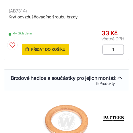
(
AB7314
)
Kryt odvzdušňovacího šroubu brzdy
33 Kč
4+ Skladem
včetně DPH
PŘIDAT DO KOŠÍKU
Brzdové hadice a součástky pro jejich montáž
5 Produkty