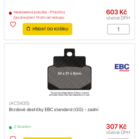
603 Kč
Neskladová položka - Přibližný
včetně DPH
čas doručení 14 dní od nákupu
PŘIDAT DO KOŠÍKU
(
AC5435
)
Brzdové destičky EBC standard (GG) - zadní
307 Kč
2 Skladem
včetně DPH