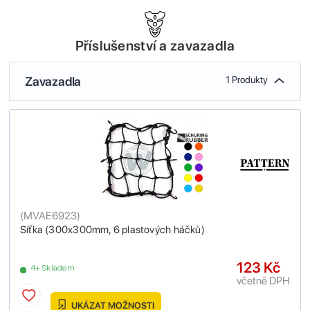
Příslušenství a zavazadla
Zavazadla
1 Produkty
(
MVAE6923
)
Síťka (300x300mm, 6 plastových háčků)
123 Kč
4+ Skladem
včetně DPH
UKÁZAT MOŽNOSTI