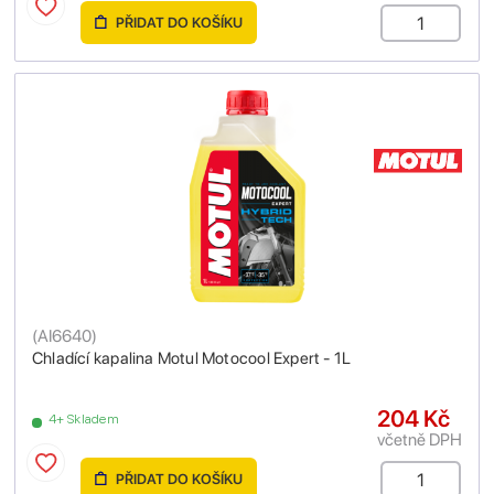
PŘIDAT DO KOŠÍKU
(
AI6640
)
Chladící kapalina Motul Motocool Expert - 1L
204 Kč
4+ Skladem
včetně DPH
PŘIDAT DO KOŠÍKU