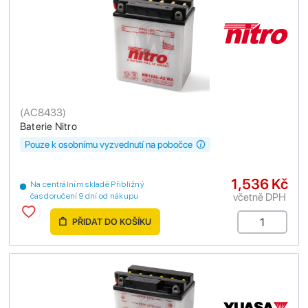
(
AC8433
)
Baterie Nitro
Pouze k osobnímu vyzvednutí na pobočce
1,536 Kč
Na centrálním skladě Přibližný
včetně DPH
čas doručení 9 dní od nákupu
PŘIDAT DO KOŠÍKU