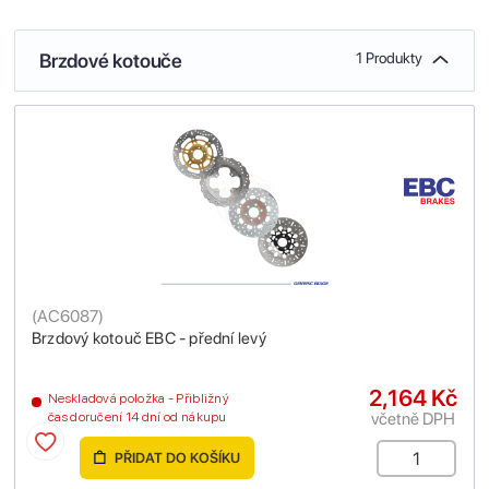
Brzdové kotouče
1 Produkty
(
AC6087
)
Brzdový kotouč EBC - přední levý
2,164 Kč
Neskladová položka - Přibližný
včetně DPH
čas doručení 14 dní od nákupu
PŘIDAT DO KOŠÍKU