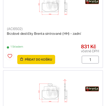
(
AC6502
)
Brzdové destičky Brenta sintrované (HH) - zadní
831 Kč
1 Skladem
včetně DPH
PŘIDAT DO KOŠÍKU