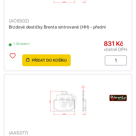
(
AC6502
)
Brzdové destičky Brenta sintrované (HH) - přední
831 Kč
1 Skladem
včetně DPH
PŘIDAT DO KOŠÍKU
(
AA5377
)