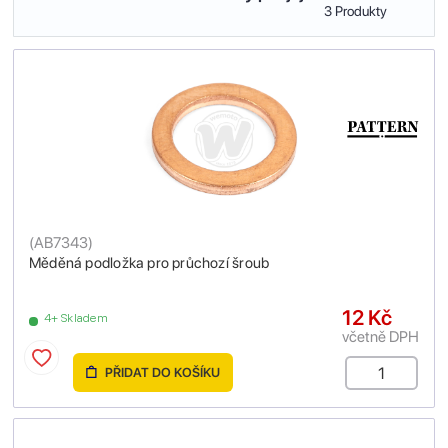
3 Produkty
(
AB7343
)
Měděná podložka pro průchozí šroub
12 Kč
4+ Skladem
včetně DPH
PŘIDAT DO KOŠÍKU