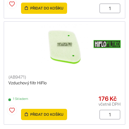
PŘIDAT DO KOŠÍKU
(
AB9471
)
Vzduchový filtr HiFlo
176 Kč
1 Skladem
včetně DPH
PŘIDAT DO KOŠÍKU