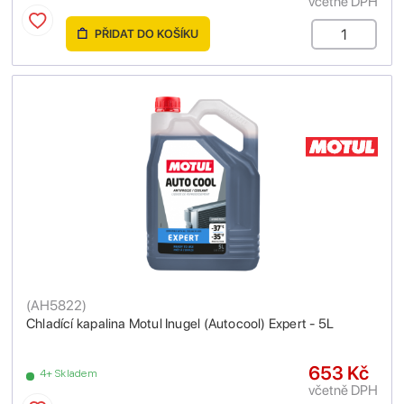
včetně DPH
PŘIDAT DO KOŠÍKU
(
AH5822
)
Chladící kapalina Motul Inugel (Autocool) Expert - 5L
653 Kč
4+ Skladem
včetně DPH