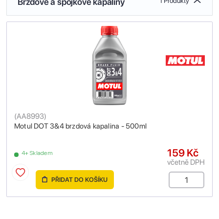
Brzdové a spojkové kapaliny
1 Produkty
(
AA8993
)
Motul DOT 3&4 brzdová kapalina - 500ml
159 Kč
4+ Skladem
včetně DPH
PŘIDAT DO KOŠÍKU