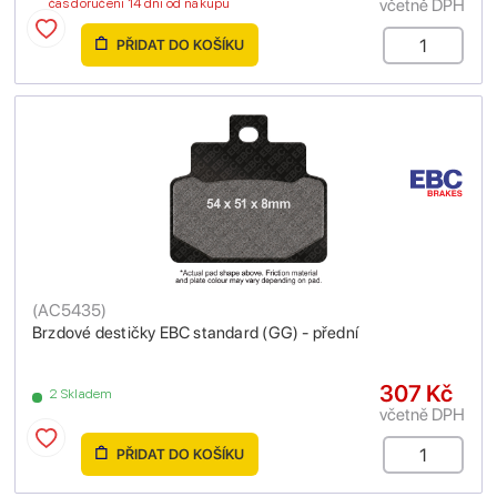
včetně DPH
čas doručení 14 dní od nákupu
PŘIDAT DO KOŠÍKU
(
AC5435
)
Brzdové destičky EBC standard (GG) - přední
307 Kč
2 Skladem
včetně DPH
PŘIDAT DO KOŠÍKU