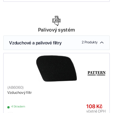
Palivový systém
Vzduchové a palivové filtry
2 Produkty
(
AB6060
)
Vzduchový filtr
108 Kč
4 Skladem
včetně DPH