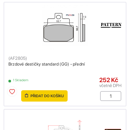
(
AF2805
)
Brzdové destičky standard (GG) - přední
252 Kč
1 Skladem
včetně DPH
PŘIDAT DO KOŠÍKU