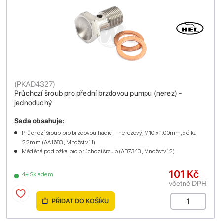
(
PKAD4327
)
Průchozí šroub pro přední brzdovou pumpu (nerez) -
jednoduchý
Sada obsahuje:
Průchozí šroub pro brzdovou hadici - nerezový, M10 x 1.00mm, délka
22mm (AA1683 , Množství 1)
Měděná podložka pro průchozí šroub (AB7343 , Množství 2)
101 Kč
4+ Skladem
včetně DPH
PŘIDAT DO KOŠÍKU