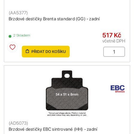
(
AA5377
)
Brzdové destičky Brenta standard (GG) - zadní
517 Kč
2 Skladem
včetně DPH
PŘIDAT DO KOŠÍKU
(
AD5073
)
Brzdové destičky EBC sintrované (HH) - zadní