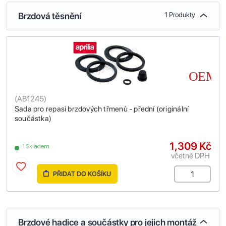
Brzdová těsnění
1 Produkty
(
AB1245
)
Sada pro repasi brzdových třmenů - přední (originální
součástka)
1,309 Kč
1 Skladem
včetně DPH
PŘIDAT DO KOŠÍKU
Brzdové hadice a součástky pro jejich montáž