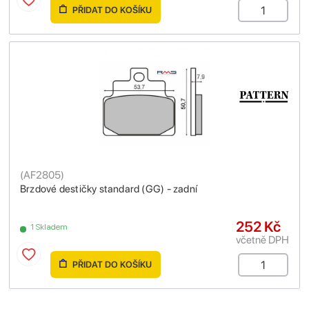
PŘIDAT DO KOŠÍKU
(
AF2805
)
Brzdové destičky standard (GG) - zadní
252 Kč
1 Skladem
včetně DPH
PŘIDAT DO KOŠÍKU