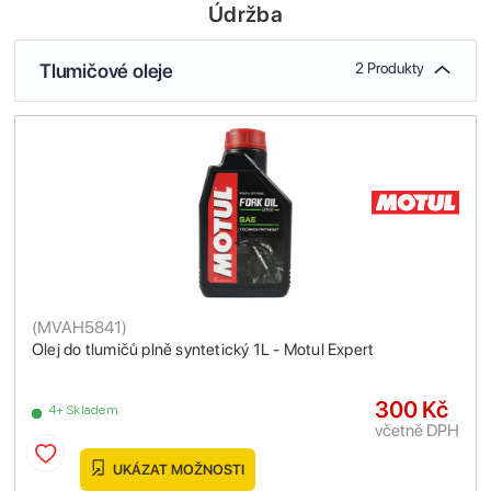
Údržba
Tlumičové oleje
2 Produkty
(
MVAH5841
)
Olej do tlumičů plně syntetický 1L - Motul Expert
300 Kč
4+ Skladem
včetně DPH
UKÁZAT MOŽNOSTI