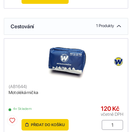
Cestování
1 Produkty
(
AB1644
)
Motolékárnička
120 Kč
4+ Skladem
včetně DPH
PŘIDAT DO KOŠÍKU