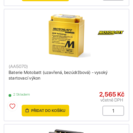
(
AA5070
)
Baterie Motobatt (uzavřená, bezúdržbová) - vysoký
startovací výkon
2,565 Kč
2 Skladem
včetně DPH
PŘIDAT DO KOŠÍKU