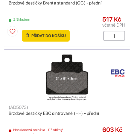
Brzdové destičky Brenta standard (GG) - přední
517 Kč
2 Skladem
včetně DPH
PŘIDAT DO KOŠÍKU
(
AD5073
)
Brzdové destičky EBC sintrované (HH) - přední
603 Kč
Neskladová položka - Přibližný