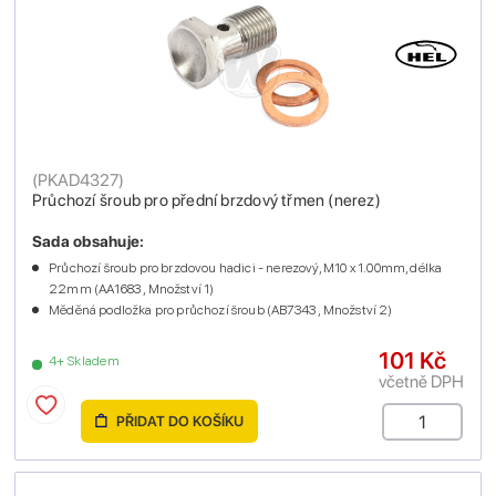
(
PKAD4327
)
Průchozí šroub pro přední brzdový třmen (nerez)
Sada obsahuje:
Průchozí šroub pro brzdovou hadici - nerezový, M10 x 1.00mm, délka
22mm (AA1683 , Množství 1)
Měděná podložka pro průchozí šroub (AB7343 , Množství 2)
101 Kč
4+ Skladem
včetně DPH
PŘIDAT DO KOŠÍKU