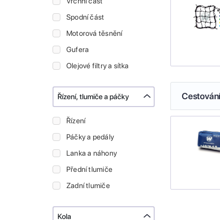
Vrchní část
Spodní část
Motorová těsnění
Gufera
Olejové filtry a sítka
Cestován
Řízení, tlumiče a páčky
Řízení
Páčky a pedály
Lanka a náhony
Přední tlumiče
Zadní tlumiče
Kola