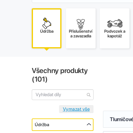
Údržba
Příslušenství
Podvozek a
a zavazadla
kapotáž
Všechny produkty
(
101
)
Tlumičové
Údržba