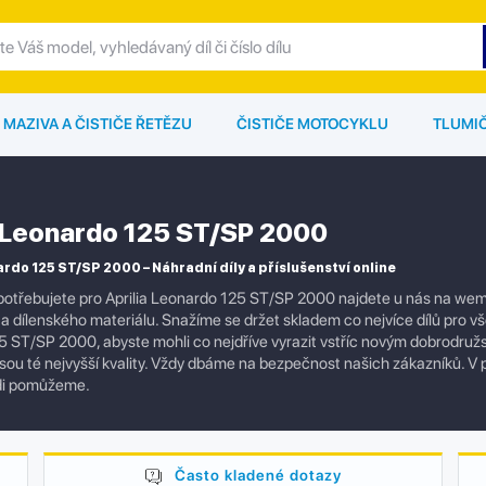
MAZIVA A ČISTIČE ŘETĚZU
ČISTIČE MOTOCYKLU
TLUMI
a Leonardo 125 ST/SP 2000
ardo 125 ST/SP 2000 – Náhradní díly a příslušenství online
otřebujete pro Aprilia Leonardo 125 ST/SP 2000 najdete u nás na wemo
í a dílenského materiálu. Snažíme se držet skladem co nejvíce dílů pro v
 ST/SP 2000, abyste mohli co nejdříve vyrazit vstříc novým dobrodružst
jsou té nejvyšší kvality. Vždy dbáme na bezpečnost našich zákazníků. V 
di pomůžeme.
Často kladené dotazy