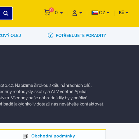
0
0
CZ
Kč
POTŘEBUJETE PORADIT?
ČOVÝ OLEJ
to.cz. Nabízíme širokou škálu náhradních dílů,
šechny motocykly, skútry a ATV včetně Aprilia
vím. Všechny naše náhradní díly byly pečlivě
případě jakýchkoliv dotazů nás neváhejte kontaktovat,
Obchodní podmínky