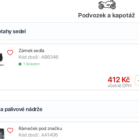
Podvozek a kapotáž
otahy sedel
Zámek sedla
Kód zboží :
AB6346
1 Skladem
412 Kč
včetně DPH
a palivové nádrže
Rámeček pod značku
Kód zboží :
AA1406