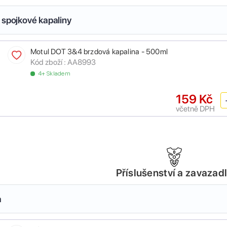
 spojkové kapaliny
Motul DOT 3&4 brzdová kapalina - 500ml
Kód zboží :
AA8993
4+ Skladem
159 Kč
včetně DPH
Příslušenství a zavazad
a