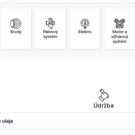
Brzdy
Palivový
Elektro
Motor a
systém
výfukový
systém
Údržba
 oleje