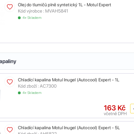
Olej do tlumičů plně syntetický 1L - Motul Expert
Kód výrobce :
MVAH5841
4+ Skladem
apaliny
Chladící kapalina Motul Inugel (Autocool) Expert - 1L
Kód zboží :
AC7300
4+ Skladem
163 Kč
včetně DPH
Chladící kapalina Motul Inugel (Autocool) Expert - 5L
Kód zboží :
AH5822