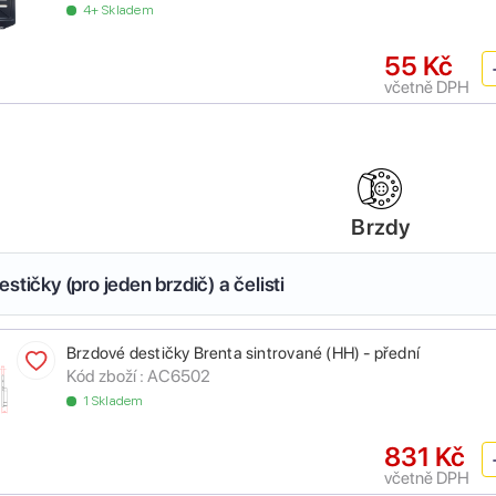
4+ Skladem
55 Kč
včetně DPH
Brzdy
stičky (pro jeden brzdič) a čelisti
Brzdové destičky Brenta sintrované (HH) - přední
Kód zboží :
AC6502
1 Skladem
831 Kč
včetně DPH