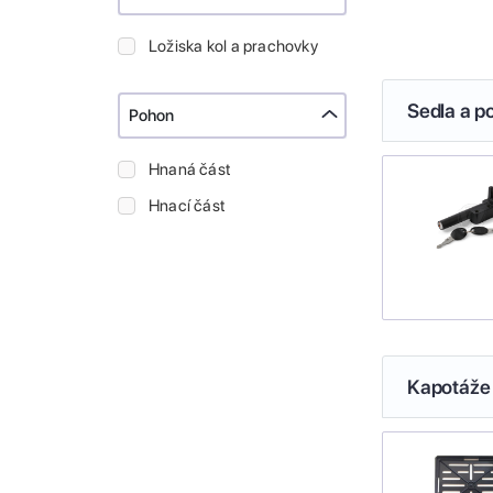
Ložiska kol a prachovky
Sedla a p
Pohon
Hnaná část
Hnací část
Kapotáže 