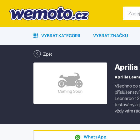
VYBRAT KATEGORII
VYBRAT ZNAČKU
Zpět
Aprili
Aprilia Leon
Všechno co p
příslušenstv
Leonardo 125
testovány a 
vždy vám rá
WhatsApp