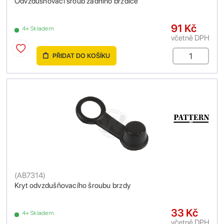
Odvzdušňovací šroub zadního brzdiče
91 Kč
4+ Skladem
včetně DPH
PŘIDAT DO KOŠÍKU
(
AB7314
)
Kryt odvzdušňovacího šroubu brzdy
33 Kč
4+ Skladem
včetně DPH