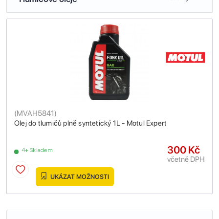
(
MVAH5841
)
Olej do tlumičů plně syntetický 1L - Motul Expert
300 Kč
4+ Skladem
včetně DPH
UKÁZAT MOŽNOSTI