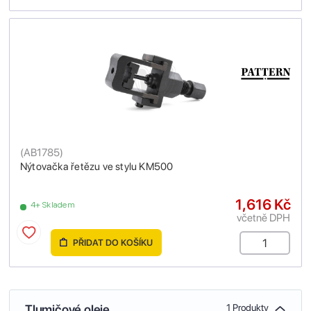
(
AB1785
)
Nýtovačka řetězu ve stylu KM500
1,616 Kč
4+ Skladem
včetně DPH
PŘIDAT DO KOŠÍKU
Tlumičové oleje
1 Produkty