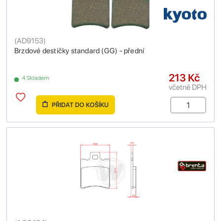
(
AD9153
)
Brzdové destičky standard (GG) - přední
213 Kč
4 Skladem
včetně DPH
PŘIDAT DO KOŠÍKU