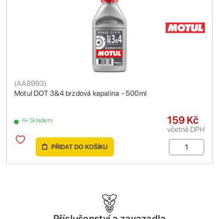
(
AA8993
)
Motul DOT 3&4 brzdová kapalina - 500ml
159 Kč
4+ Skladem
včetně DPH
PŘIDAT DO KOŠÍKU
Příslušenství a zavazadla