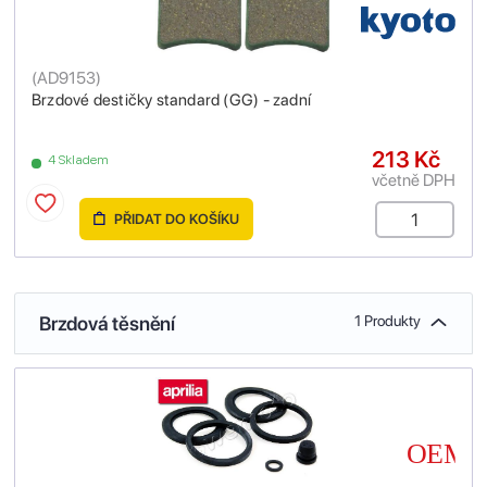
(
AD9153
)
Brzdové destičky standard (GG) - zadní
213 Kč
4 Skladem
včetně DPH
PŘIDAT DO KOŠÍKU
Brzdová těsnění
1 Produkty