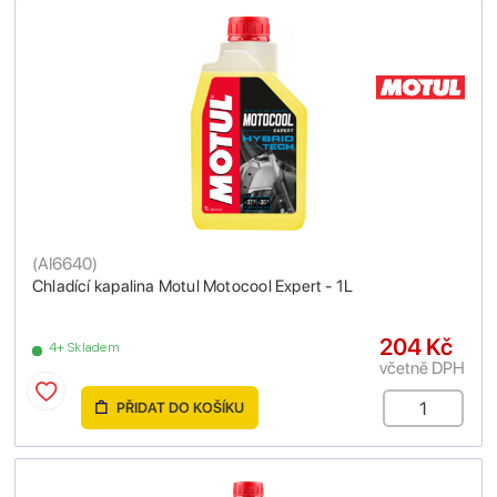
(
AI6640
)
Chladící kapalina Motul Motocool Expert - 1L
204 Kč
4+ Skladem
včetně DPH
PŘIDAT DO KOŠÍKU