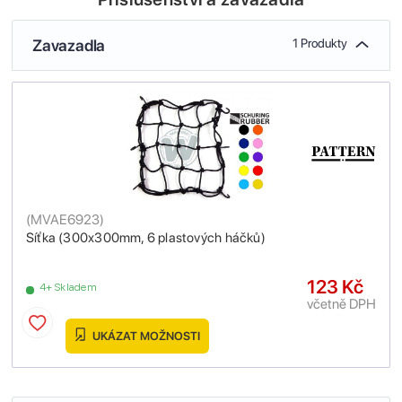
Zavazadla
1 Produkty
(
MVAE6923
)
Síťka (300x300mm, 6 plastových háčků)
123 Kč
4+ Skladem
včetně DPH
UKÁZAT MOŽNOSTI