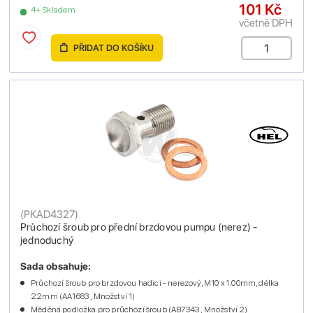
101 Kč
4+ Skladem
včetně DPH
PŘIDAT DO KOŠÍKU
(
PKAD4327
)
Průchozí šroub pro přední brzdovou pumpu (nerez) -
jednoduchý
Sada obsahuje:
Průchozí šroub pro brzdovou hadici - nerezový, M10 x 1.00mm, délka
22mm (AA1683 , Množství 1)
Měděná podložka pro průchozí šroub (AB7343 , Množství 2)