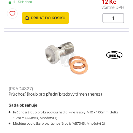
12 Kč
4+ Skladem
včetně DPH
PŘIDAT DO KOŠÍKU
(
PKAD4327
)
Průchozí šroub pro přední brzdový třmen (nerez)
Sada obsahuje:
Průchozí šroub pro brzdovou hadici - nerezový, M10 x 1.00mm, délka
22mm (AA1683 , Množství 1)
Měděná podložka pro průchozí šroub (AB7343 , Množství 2)