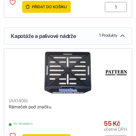
PŘIDAT DO KOŠÍKU
Kapotáže a palivové nádrže
1 Produkty
(
AA1406
)
Rámeček pod značku
55 Kč
4+ Skladem
včetně DPH