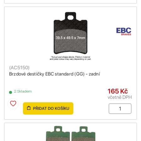
(
AC5150
)
Brzdové destičky EBC standard (GG) - zadní
165 Kč
2 Skladem
včetně DPH
PŘIDAT DO KOŠÍKU