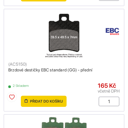
(
AC5150
)
Brzdové destičky EBC standard (GG) - přední
165 Kč
2 Skladem
včetně DPH
PŘIDAT DO KOŠÍKU