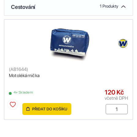
Cestování
1 Produkty
(
AB1644
)
Motolékárnička
120 Kč
4+ Skladem
včetně DPH
PŘIDAT DO KOŠÍKU