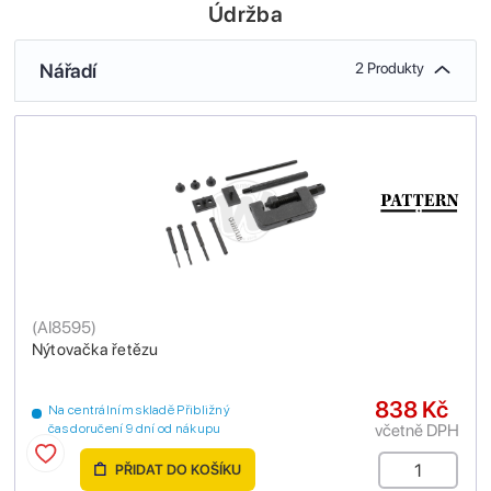
Údržba
Nářadí
2 Produkty
(
AI8595
)
Nýtovačka řetězu
838 Kč
Na centrálním skladě Přibližný
včetně DPH
čas doručení 9 dní od nákupu
PŘIDAT DO KOŠÍKU