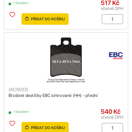
517 Kč
1 Skladem
včetně DPH
PŘIDAT DO KOŠÍKU
(
AC5033
)
Brzdové destičky EBC sintrované (HH) - přední
540 Kč
1 Skladem
včetně DPH
PŘIDAT DO KOŠÍKU