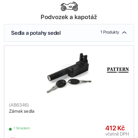
Podvozek a kapotáž
Sedla a potahy sedel
1 Produkty
(
AB6346
)
Zámek sedla
412 Kč
1 Skladem
včetně DPH