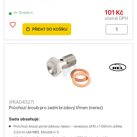
101 Kč
4+ Skladem
včetně DPH
PŘIDAT DO KOŠÍKU
(
PKAD4327
)
Průchozí šroub pro zadní brzdový třmen (nerez)
Sada obsahuje:
Průchozí šroub pro brzdovou hadici - nerezový, M10 x 1.00mm, délka
22mm (AA1683 , Množství 1)