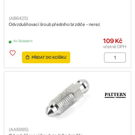
(
AB6425
)
Odvzdušňovací šroub předního brzdiče - nerez
109 Kč
4+ Skladem
včetně DPH
PŘIDAT DO KOŠÍKU
(
AA6995
)