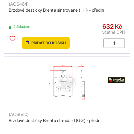
(
AC6464
)
Brzdové destičky Brenta sintrované (HH) - přední
632 Kč
2 Skladem
včetně DPH
PŘIDAT DO KOŠÍKU
(
AC6540
)
Brzdové destičky Brenta standard (GG) - přední