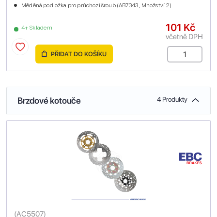
Měděná podložka pro průchozí šroub (AB7343 , Množství 2)
101 Kč
4+ Skladem
včetně DPH
PŘIDAT DO KOŠÍKU
Brzdové kotouče
4 Produkty
(
AC5507
)