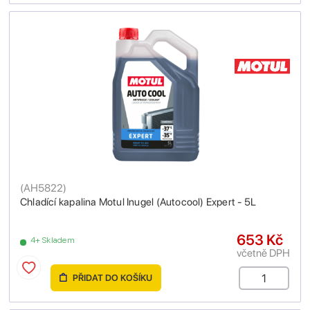
(
AH5822
)
Chladící kapalina Motul Inugel (Autocool) Expert - 5L
653 Kč
4+ Skladem
včetně DPH
PŘIDAT DO KOŠÍKU