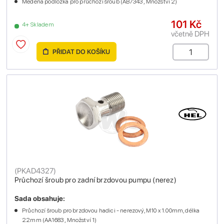
Měděná podložka pro průchozí šroub (AB7343 , Množství 2)
101 Kč
4+ Skladem
včetně DPH
PŘIDAT DO KOŠÍKU
(
PKAD4327
)
Průchozí šroub pro zadní brzdovou pumpu (nerez)
Sada obsahuje:
Průchozí šroub pro brzdovou hadici - nerezový, M10 x 1.00mm, délka
22mm (AA1683 , Množství 1)