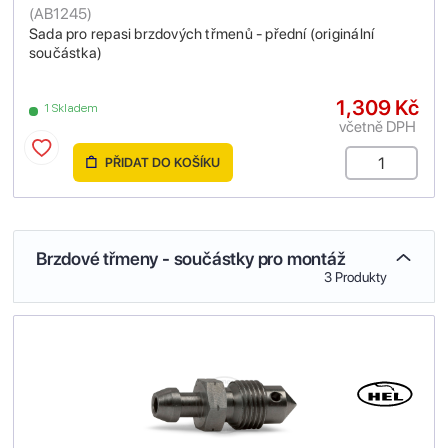
(
AB1245
)
Sada pro repasi brzdových třmenů - přední (originální
součástka)
1,309 Kč
1 Skladem
včetně DPH
PŘIDAT DO KOŠÍKU
Brzdové třmeny - součástky pro montáž
3 Produkty