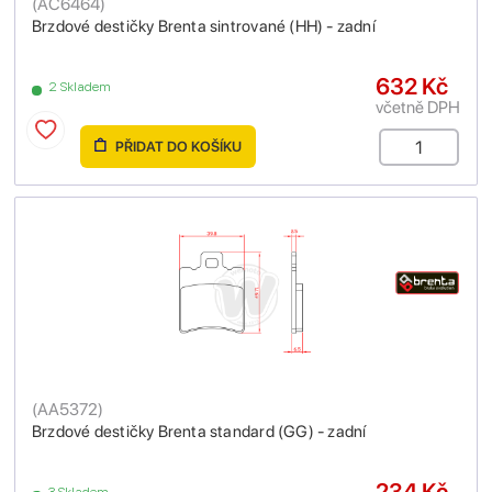
(
AC6464
)
Brzdové destičky Brenta sintrované (HH) - zadní
632 Kč
2 Skladem
včetně DPH
PŘIDAT DO KOŠÍKU
(
AA5372
)
Brzdové destičky Brenta standard (GG) - zadní
234 Kč
3 Skladem