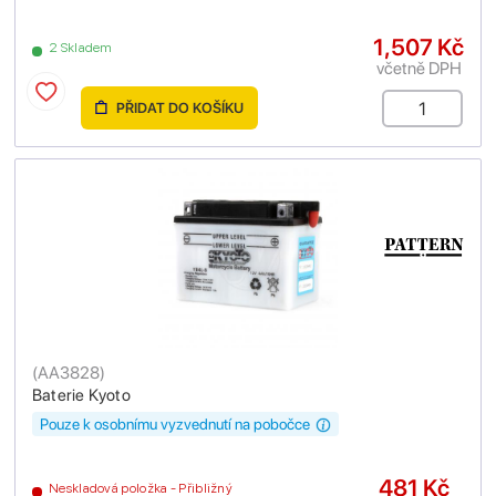
1,507 Kč
2 Skladem
včetně DPH
PŘIDAT DO KOŠÍKU
(
AA3828
)
Baterie Kyoto
Pouze k osobnímu vyzvednutí na pobočce
481 Kč
Neskladová položka - Přibližný