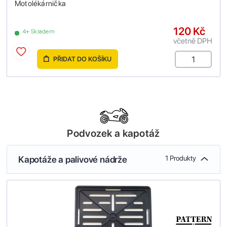
Motolékárnička
120 Kč
4+ Skladem
včetně DPH
PŘIDAT DO KOŠÍKU
Podvozek a kapotáž
Kapotáže a palivové nádrže
1 Produkty