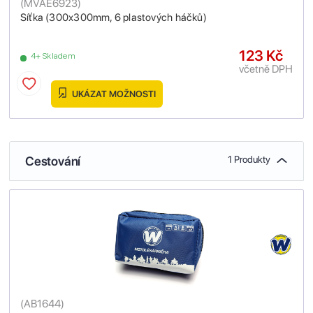
(
MVAE6923
)
Síťka (300x300mm, 6 plastových háčků)
123 Kč
4+ Skladem
včetně DPH
UKÁZAT MOŽNOSTI
Cestování
1 Produkty
(
AB1644
)