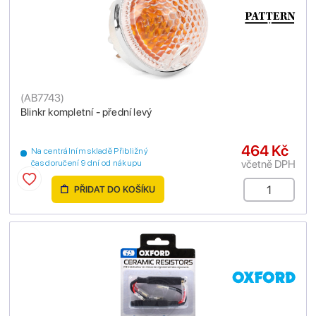
(
AB7743
)
Blinkr kompletní - přední levý
464 Kč
Na centrálním skladě Přibližný
včetně DPH
čas doručení 9 dní od nákupu
PŘIDAT DO KOŠÍKU