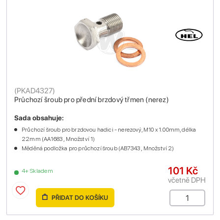
(
PKAD4327
)
Průchozí šroub pro přední brzdový třmen (nerez)
Sada obsahuje:
Průchozí šroub pro brzdovou hadici - nerezový, M10 x 1.00mm, délka
22mm (AA1683 , Množství 1)
Měděná podložka pro průchozí šroub (AB7343 , Množství 2)
101 Kč
4+ Skladem
včetně DPH
PŘIDAT DO KOŠÍKU