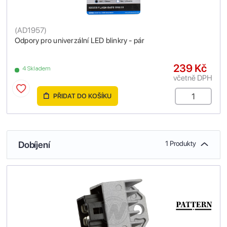
(
AD1957
)
Odpory pro univerzální LED blinkry - pár
239 Kč
4 Skladem
včetně DPH
PŘIDAT DO KOŠÍKU
Dobíjení
1 Produkty