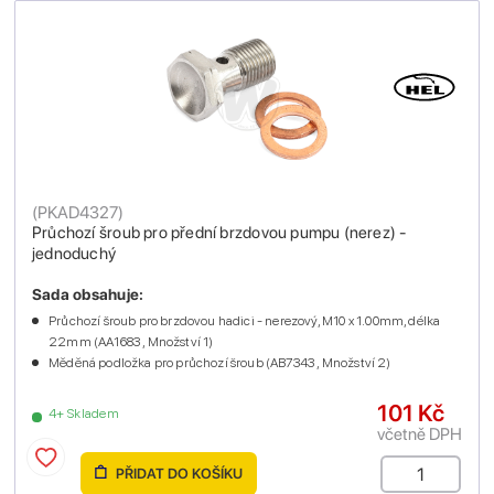
(
PKAD4327
)
Průchozí šroub pro přední brzdovou pumpu (nerez) -
jednoduchý
Sada obsahuje:
Průchozí šroub pro brzdovou hadici - nerezový, M10 x 1.00mm, délka
22mm (AA1683 , Množství 1)
Měděná podložka pro průchozí šroub (AB7343 , Množství 2)
101 Kč
4+ Skladem
včetně DPH
PŘIDAT DO KOŠÍKU