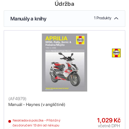
Údržba
Manuály a knihy
1 Produkty
(
AF4979
)
Manuál - Haynes (v angličtině)
1,029 Kč
Neskladová položka - Přibližný
včetně DPH
čas doručení 13 dní od nákupu