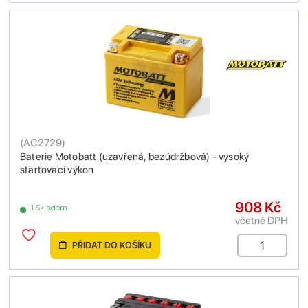
(
AC2729
)
Baterie Motobatt (uzavřená, bezúdržbová) - vysoký
startovací výkon
908 Kč
1 Skladem
včetně DPH
PŘIDAT DO KOŠÍKU