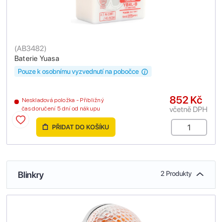
(
AB3482
)
Baterie Yuasa
Pouze k osobnímu vyzvednutí na pobočce
852 Kč
Neskladová položka - Přibližný
včetně DPH
čas doručení 5 dní od nákupu
PŘIDAT DO KOŠÍKU
Blinkry
2 Produkty