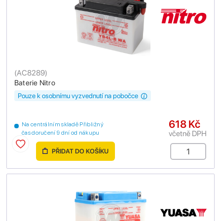
(
AC8289
)
Baterie Nitro
Pouze k osobnímu vyzvednutí na pobočce
618 Kč
Na centrálním skladě Přibližný
včetně DPH
čas doručení 9 dní od nákupu
PŘIDAT DO KOŠÍKU