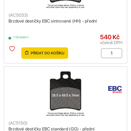
(
AC5033
)
Brzdové destičky EBC sintrované (HH) - přední
540 Kč
1 Skladem
včetně DPH
PŘIDAT DO KOŠÍKU
(
AC5150
)
Brzdové destičky EBC standard (GG) - přední