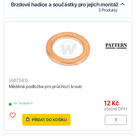
Brzdové hadice a součástky pro jejich montáž
3 Produkty
(
AB7343
)
Měděná podložka pro průchozí šroub
12 Kč
4+ Skladem
včetně DPH
PŘIDAT DO KOŠÍKU