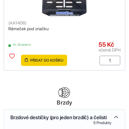
(
AA1406
)
Rámeček pod značku
55 Kč
4+ Skladem
včetně DPH
PŘIDAT DO KOŠÍKU
Brzdy
Brzdové destičky (pro jeden brzdič) a čelisti
5 Produkty