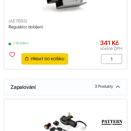
(
AE7693
)
Regulátor dobíjení
341 Kč
1 Skladem
včetně DPH
PŘIDAT DO KOŠÍKU
Zapalování
3 Produkty