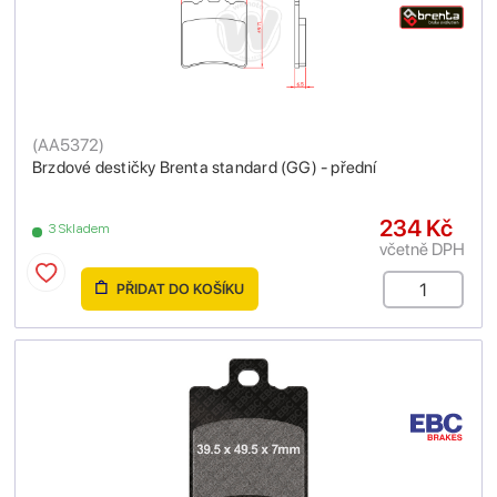
(
AA5372
)
Brzdové destičky Brenta standard (GG) - přední
234 Kč
3 Skladem
včetně DPH
PŘIDAT DO KOŠÍKU