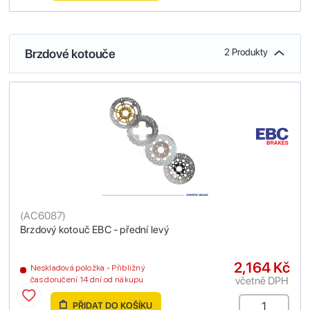
Brzdové kotouče
2 Produkty
(
AC6087
)
Brzdový kotouč EBC - přední levý
2,164 Kč
Neskladová položka - Přibližný
včetně DPH
čas doručení 14 dní od nákupu
PŘIDAT DO KOŠÍKU