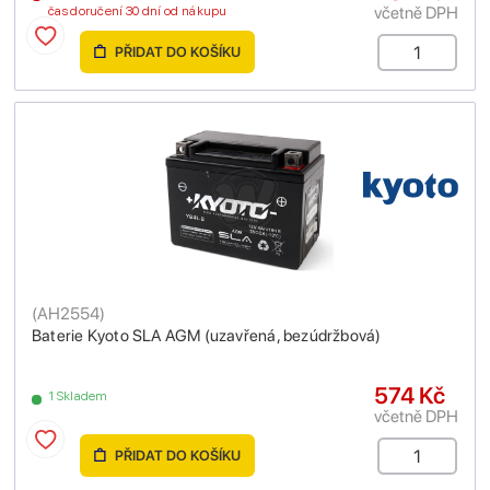
včetně DPH
čas doručení 30 dní od nákupu
PŘIDAT DO KOŠÍKU
(
AH2554
)
Baterie Kyoto SLA AGM (uzavřená, bezúdržbová)
574 Kč
1 Skladem
včetně DPH
PŘIDAT DO KOŠÍKU