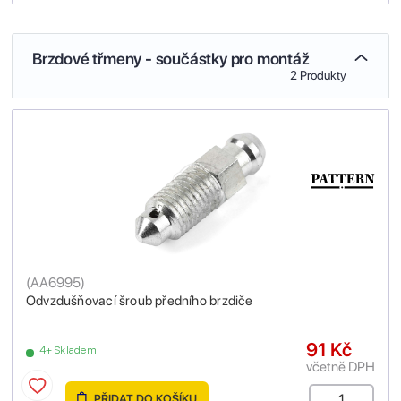
Brzdové třmeny - součástky pro montáž
2 Produkty
(
AA6995
)
Odvzdušňovací šroub předního brzdiče
91 Kč
4+ Skladem
včetně DPH
PŘIDAT DO KOŠÍKU