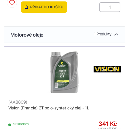
PŘIDAT DO KOŠÍKU
Motorové oleje
1 Produkty
(
AA8809
)
Vision (Francie) 2T polo-syntetický olej - 1L
341 Kč
4 Skladem