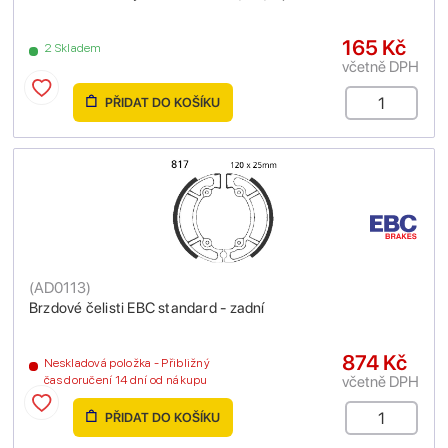
165 Kč
2 Skladem
včetně DPH
PŘIDAT DO KOŠÍKU
(
AD0113
)
Brzdové čelisti EBC standard - zadní
874 Kč
Neskladová položka - Přibližný
včetně DPH
čas doručení 14 dní od nákupu
PŘIDAT DO KOŠÍKU