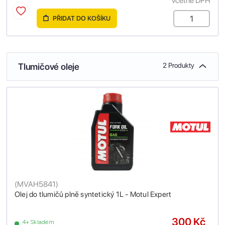
včetně DPH
PŘIDAT DO KOŠÍKU
Tlumičové oleje
2 Produkty
(
MVAH5841
)
Olej do tlumičů plně syntetický 1L - Motul Expert
300 Kč
4+ Skladem