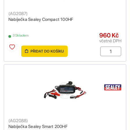
(
AG2087
)
Nabíječka Sealey Compact 100HF
960 Kč
3 Skladem
včetně DPH
PŘIDAT DO KOŠÍKU
(
AG2088
)
Nabíječka Sealey Smart 200HF