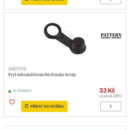
(
AB7314
)
Kryt odvzdušňovacího šroubu brzdy
33 Kč
4+ Skladem
včetně DPH
PŘIDAT DO KOŠÍKU