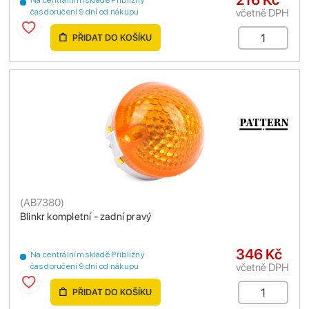
Na centrálním skladě Přibližný
včetně DPH
čas doručení 9 dní od nákupu
PŘIDAT DO KOŠÍKU
(
AB7380
)
Blinkr kompletní - zadní pravý
346 Kč
Na centrálním skladě Přibližný
včetně DPH
čas doručení 9 dní od nákupu
PŘIDAT DO KOŠÍKU