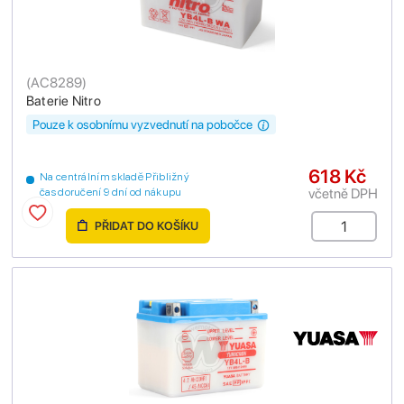
(
AC8289
)
Baterie Nitro
Pouze k osobnímu vyzvednutí na pobočce
618 Kč
Na centrálním skladě Přibližný
včetně DPH
čas doručení 9 dní od nákupu
PŘIDAT DO KOŠÍKU