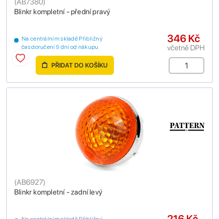
(
AB7380
)
Blinkr kompletní - přední pravý
346 Kč
Na centrálním skladě Přibližný
včetně DPH
čas doručení 9 dní od nákupu
PŘIDAT DO KOŠÍKU
(
AB6927
)
Blinkr kompletní - zadní levý
216 Kč