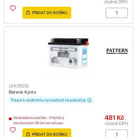
včetně DPH
PŘIDAT DO KOŠÍKU
(
AA3828
)
Baterie Kyoto
Pouze k osobnímu vyzvednutí na pobočce
481 Kč
Neskladová položka - Přibližný
včetně DPH
čas doručení 30 dní od nákupu
PŘIDAT DO KOŠÍKU