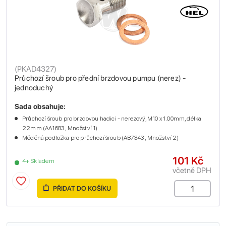
(
PKAD4327
)
Průchozí šroub pro přední brzdovou pumpu (nerez) -
jednoduchý
Sada obsahuje:
Průchozí šroub pro brzdovou hadici - nerezový, M10 x 1.00mm, délka
22mm (AA1683 , Množství 1)
Měděná podložka pro průchozí šroub (AB7343 , Množství 2)
101 Kč
4+ Skladem
včetně DPH
PŘIDAT DO KOŠÍKU