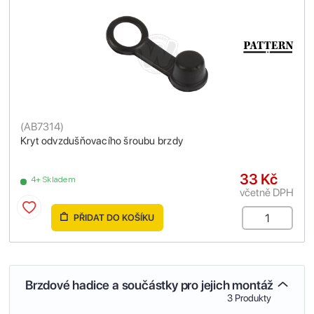
(
AB7314
)
Kryt odvzdušňovacího šroubu brzdy
33 Kč
4+ Skladem
včetně DPH
PŘIDAT DO KOŠÍKU
Brzdové hadice a součástky pro jejich montáž
3 Produkty