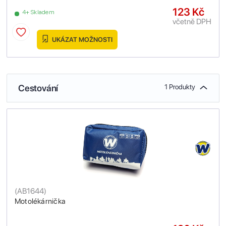
123 Kč
4+ Skladem
včetně DPH
UKÁZAT MOŽNOSTI
Cestování
1 Produkty
(
AB1644
)
Motolékárnička