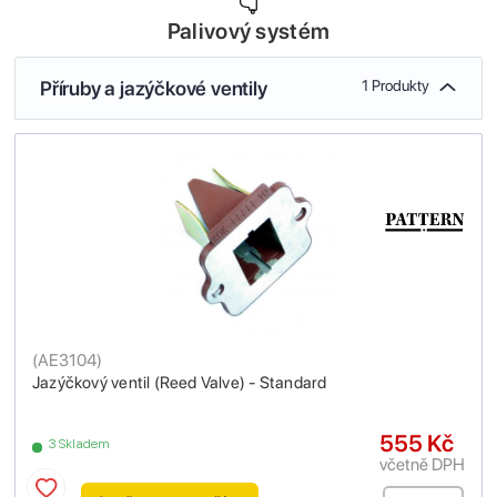
Palivový systém
Příruby a jazýčkové ventily
1 Produkty
(
AE3104
)
Jazýčkový ventil (Reed Valve) - Standard
555 Kč
3 Skladem
včetně DPH