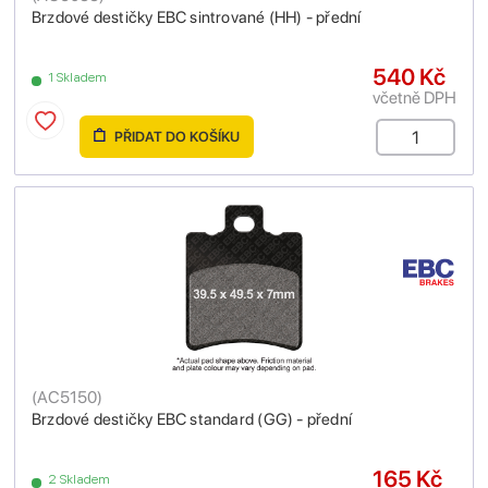
Brzdové destičky EBC sintrované (HH) - přední
540 Kč
1 Skladem
včetně DPH
PŘIDAT DO KOŠÍKU
(
AC5150
)
Brzdové destičky EBC standard (GG) - přední
165 Kč
2 Skladem