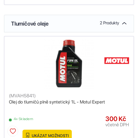
Tlumičové oleje
2 Produkty
(
MVAH5841
)
Olej do tlumičů plně syntetický 1L - Motul Expert
300 Kč
4+ Skladem
včetně DPH
UKÁZAT MOŽNOSTI