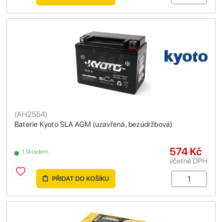
(
AH2554
)
Baterie Kyoto SLA AGM (uzavřená, bezúdržbová)
574 Kč
1 Skladem
včetně DPH
PŘIDAT DO KOŠÍKU