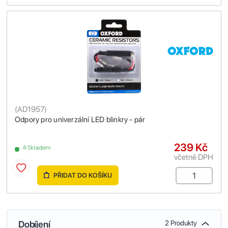
(
AD1957
)
Odpory pro univerzální LED blinkry - pár
239 Kč
4 Skladem
včetně DPH
PŘIDAT DO KOŠÍKU
Dobíjení
2 Produkty