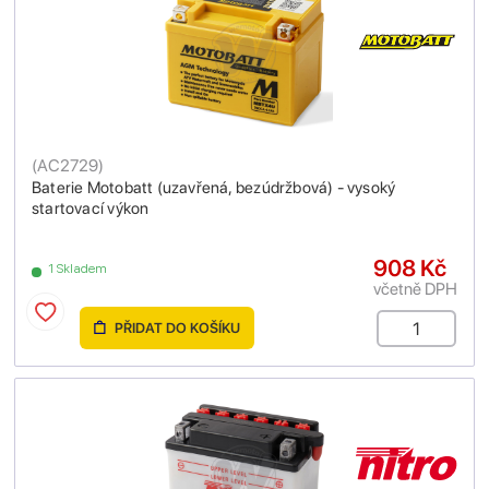
(
AC2729
)
Baterie Motobatt (uzavřená, bezúdržbová) - vysoký
startovací výkon
908 Kč
1 Skladem
včetně DPH
PŘIDAT DO KOŠÍKU