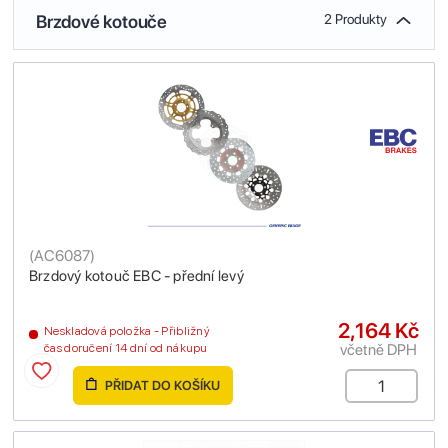
Brzdové kotouče
2 Produkty
(
AC6087
)
Brzdový kotouč EBC - přední levý
2,164 Kč
Neskladová položka - Přibližný
včetně DPH
čas doručení 14 dní od nákupu
PŘIDAT DO KOŠÍKU