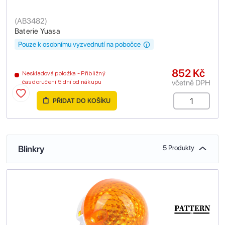
(
AB3482
)
Baterie Yuasa
Pouze k osobnímu vyzvednutí na pobočce
852 Kč
Neskladová položka - Přibližný
včetně DPH
čas doručení 5 dní od nákupu
PŘIDAT DO KOŠÍKU
Blinkry
5 Produkty