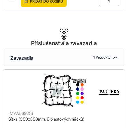
PŘIDAT DO KOŠÍKU
Příslušenství a zavazadla
Zavazadla
1 Produkty
(
MVAE6923
)
Síťka (300x300mm, 6 plastových háčků)