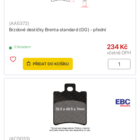
(
AA5372
)
Brzdové destičky Brenta standard (GG) - přední
234 Kč
3 Skladem
včetně DPH
PŘIDAT DO KOŠÍKU
(
AC5033
)