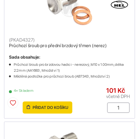
(
PKAD4327
)
Průchozí šroub pro přední brzdový třmen (nerez)
Sada obsahuje:
Průchozí šroub pro brzdovou hadici - nerezový, M10 x 1.00mm, délka
22mm (AA1683 , Množství 1)
Měděná podložka pro průchozí šroub (AB7343 , Množství 2)
101 Kč
4+ Skladem
včetně DPH
PŘIDAT DO KOŠÍKU