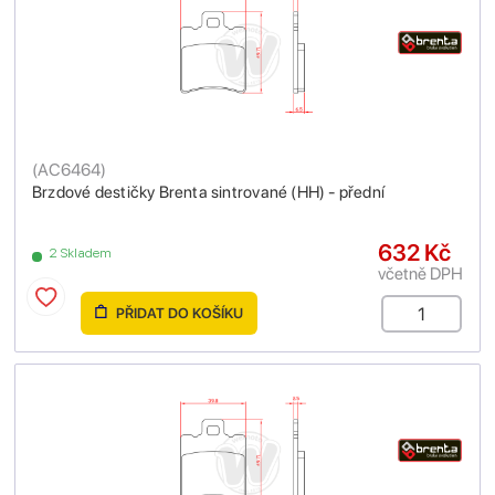
(
AC6464
)
Brzdové destičky Brenta sintrované (HH) - přední
632 Kč
2 Skladem
včetně DPH
PŘIDAT DO KOŠÍKU