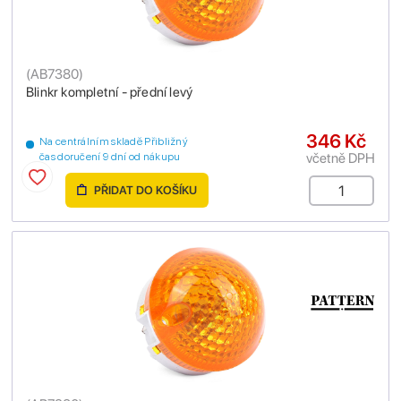
(
AB7380
)
Blinkr kompletní - přední levý
346 Kč
Na centrálním skladě Přibližný
včetně DPH
čas doručení 9 dní od nákupu
PŘIDAT DO KOŠÍKU