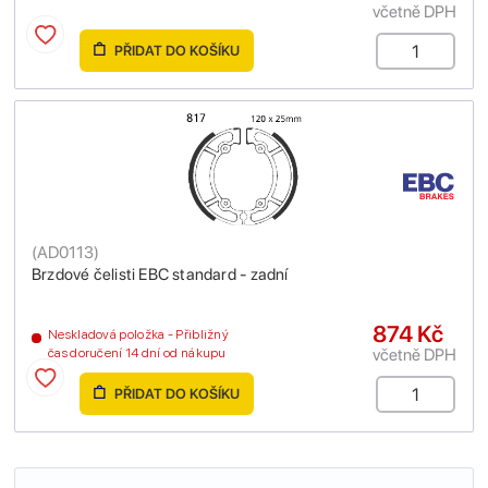
včetně DPH
PŘIDAT DO KOŠÍKU
(
AD0113
)
Brzdové čelisti EBC standard - zadní
874 Kč
Neskladová položka - Přibližný
včetně DPH
čas doručení 14 dní od nákupu
PŘIDAT DO KOŠÍKU