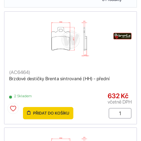
(
AC6464
)
Brzdové destičky Brenta sintrované (HH) - přední
632 Kč
2 Skladem
včetně DPH
PŘIDAT DO KOŠÍKU