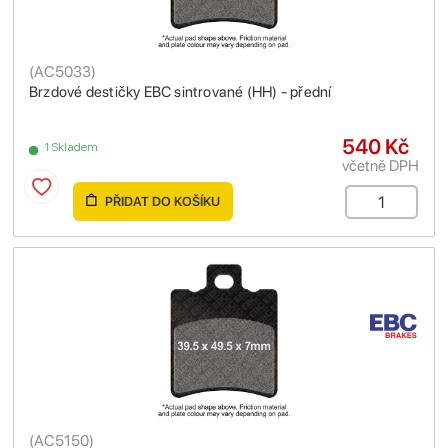
(
AC5033
)
Brzdové destičky EBC sintrované (HH) - přední
540 Kč
1 Skladem
včetně DPH
PŘIDAT DO KOŠÍKU
(
AC5150
)