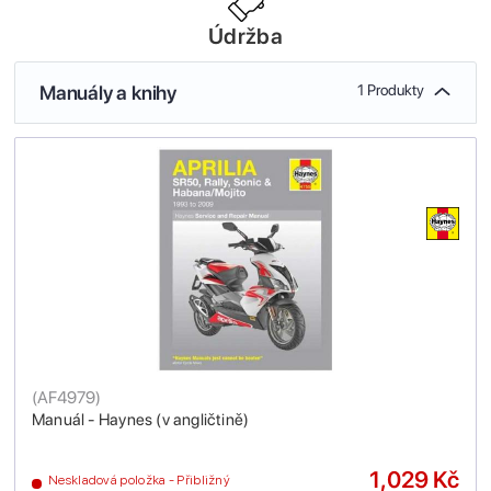
Údržba
Manuály a knihy
1 Produkty
(
AF4979
)
Manuál - Haynes (v angličtině)
1,029 Kč
Neskladová položka - Přibližný