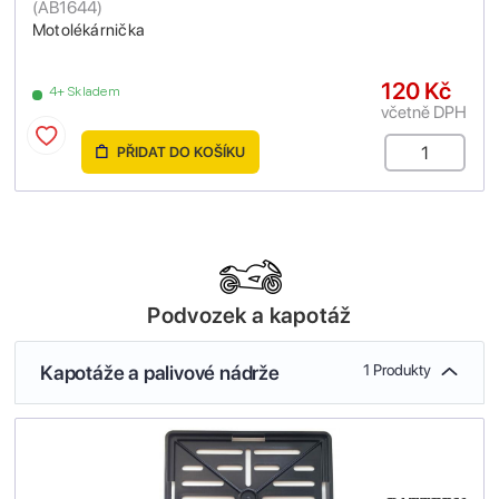
(
AB1644
)
Motolékárnička
120 Kč
4+ Skladem
včetně DPH
PŘIDAT DO KOŠÍKU
Podvozek a kapotáž
Kapotáže a palivové nádrže
1 Produkty