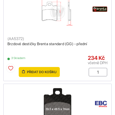
(
AA5372
)
Brzdové destičky Brenta standard (GG) - přední
234 Kč
3 Skladem
včetně DPH
PŘIDAT DO KOŠÍKU