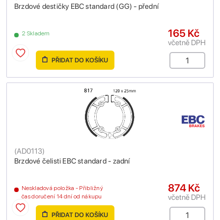
Brzdové destičky EBC standard (GG) - přední
165 Kč
2 Skladem
včetně DPH
PŘIDAT DO KOŠÍKU
(
AD0113
)
Brzdové čelisti EBC standard - zadní
874 Kč
Neskladová položka - Přibližný
včetně DPH
čas doručení 14 dní od nákupu
PŘIDAT DO KOŠÍKU