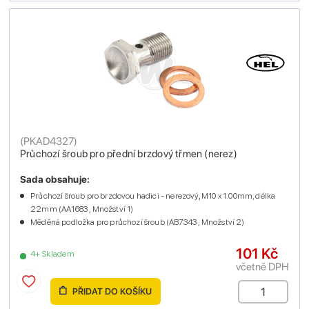
(
PKAD4327
)
Průchozí šroub pro přední brzdový třmen (nerez)
Sada obsahuje:
Průchozí šroub pro brzdovou hadici - nerezový, M10 x 1.00mm, délka
22mm (AA1683 , Množství 1)
Měděná podložka pro průchozí šroub (AB7343 , Množství 2)
101 Kč
4+ Skladem
včetně DPH
PŘIDAT DO KOŠÍKU