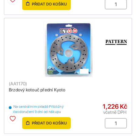
PŘIDAT DO KOŠÍKU
(
AA1170
)
Brzdový kotouč přední Kyoto
1,226 Kč
Na centrálním skladě Přibližný
včetně DPH
čas doručení 9 dní od nákupu
PŘIDAT DO KOŠÍKU