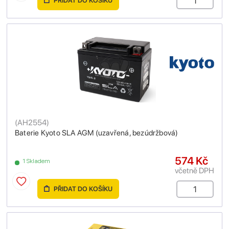
PŘIDAT DO KOŠÍKU
(
AH2554
)
Baterie Kyoto SLA AGM (uzavřená, bezúdržbová)
574 Kč
1 Skladem
včetně DPH
PŘIDAT DO KOŠÍKU