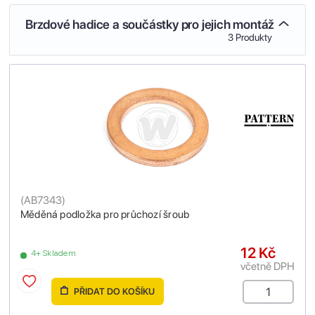
Brzdové hadice a součástky pro jejich montáž
3 Produkty
(
AB7343
)
Měděná podložka pro průchozí šroub
12 Kč
4+ Skladem
včetně DPH
PŘIDAT DO KOŠÍKU