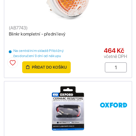
(
AB7743
)
Blinkr kompletní - přední levý
464 Kč
Na centrálním skladě Přibližný
včetně DPH
čas doručení 9 dní od nákupu
PŘIDAT DO KOŠÍKU