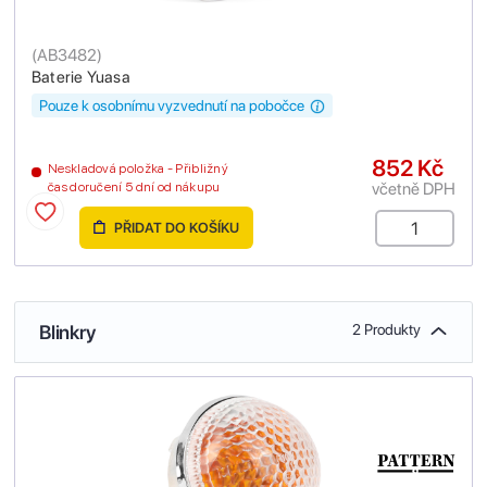
(
AB3482
)
Baterie Yuasa
Pouze k osobnímu vyzvednutí na pobočce
852 Kč
Neskladová položka - Přibližný
včetně DPH
čas doručení 5 dní od nákupu
PŘIDAT DO KOŠÍKU
Blinkry
2 Produkty