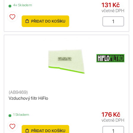
131 Kč
4+ Skladem
včetně DPH
PŘIDAT DO KOŠÍKU
(
AB9469
)
Vzduchový filtr HiFlo
176 Kč
1 Skladem
včetně DPH
PŘIDAT DO KOŠÍKU