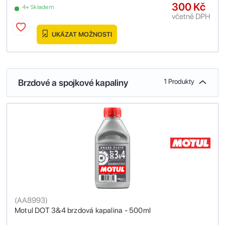
300 Kč
4+ Skladem
včetně DPH
UKÁZAT MOŽNOSTI
Brzdové a spojkové kapaliny
1 Produkty
(
AA8993
)
Motul DOT 3&4 brzdová kapalina - 500ml