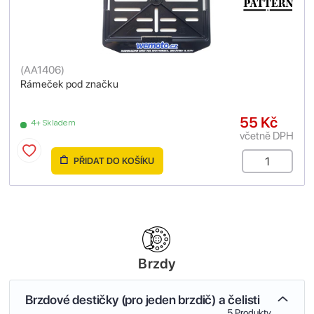
(
AA1406
)
Rámeček pod značku
55 Kč
4+ Skladem
včetně DPH
PŘIDAT DO KOŠÍKU
Brzdy
Brzdové destičky (pro jeden brzdič) a čelisti
5 Produkty