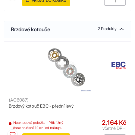
PŘIDAT DO KOŠÍKU
Brzdové kotouče
2 Produkty
(
AC6087
)
Brzdový kotouč EBC - přední levý
2,164 Kč
Neskladová položka - Přibližný
včetně DPH
čas doručení 14 dní od nákupu