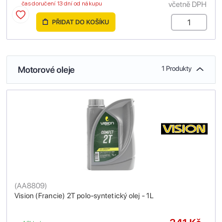
včetně DPH
čas doručení 13 dní od nákupu
PŘIDAT DO KOŠÍKU
Motorové oleje
1 Produkty
(
AA8809
)
Vision (Francie) 2T polo-syntetický olej - 1L