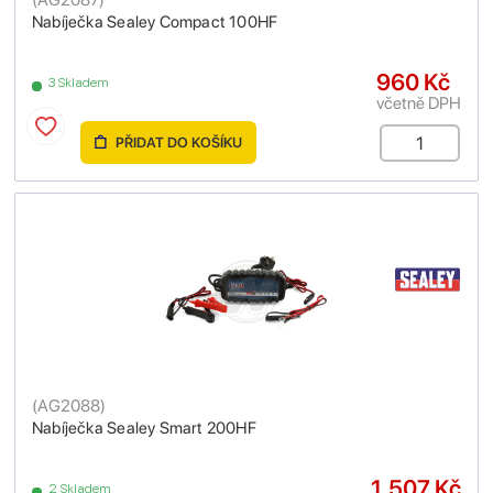
Nabíječka Sealey Compact 100HF
960 Kč
3 Skladem
včetně DPH
PŘIDAT DO KOŠÍKU
(
AG2088
)
Nabíječka Sealey Smart 200HF
1,507 Kč
2 Skladem