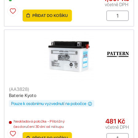
včetně DPH
PŘIDAT DO KOŠÍKU
(
AA3828
)
Baterie Kyoto
Pouze k osobnímu vyzvednutí na pobočce
481 Kč
Neskladová položka - Přibližný
včetně DPH
čas doručení 30 dní od nákupu