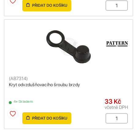
PŘIDAT DO KOŠÍKU
(
AB7314
)
Kryt odvzdušňovacího šroubu brzdy
33 Kč
4+ Skladem
včetně DPH
PŘIDAT DO KOŠÍKU