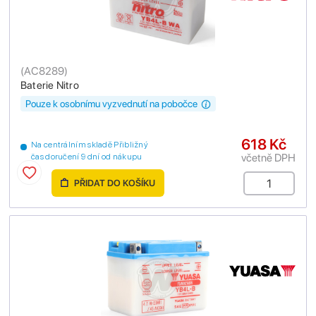
(
AC8289
)
Baterie Nitro
Pouze k osobnímu vyzvednutí na pobočce
618 Kč
Na centrálním skladě Přibližný
včetně DPH
čas doručení 9 dní od nákupu
PŘIDAT DO KOŠÍKU