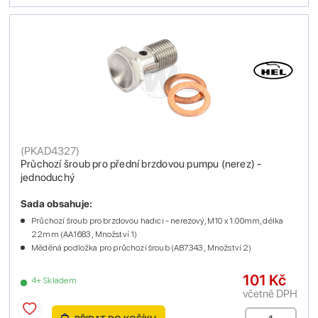
(
PKAD4327
)
Průchozí šroub pro přední brzdovou pumpu (nerez) -
jednoduchý
Sada obsahuje:
Průchozí šroub pro brzdovou hadici - nerezový, M10 x 1.00mm, délka
22mm (AA1683 , Množství 1)
Měděná podložka pro průchozí šroub (AB7343 , Množství 2)
101 Kč
4+ Skladem
včetně DPH