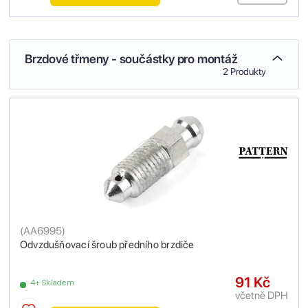
Brzdové třmeny - součástky pro montáž
2 Produkty
(
AA6995
)
Odvzdušňovací šroub předního brzdiče
91 Kč
4+ Skladem
včetně DPH