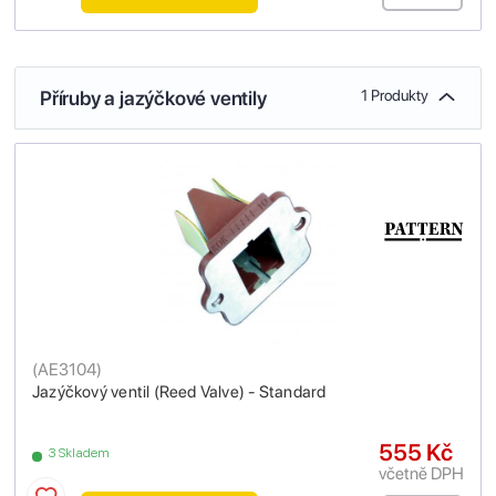
Příruby a jazýčkové ventily
1 Produkty
(
AE3104
)
Jazýčkový ventil (Reed Valve) - Standard
555 Kč
3 Skladem
včetně DPH