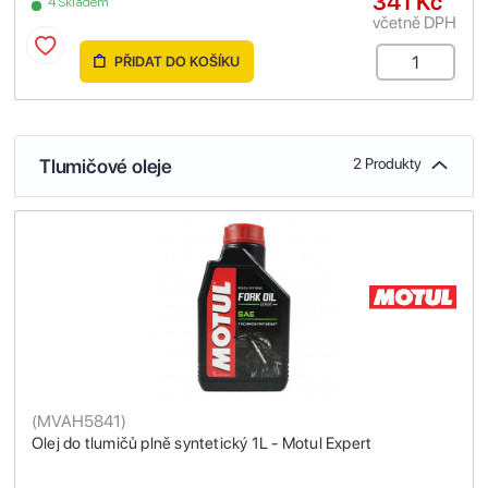
341 Kč
4 Skladem
včetně DPH
PŘIDAT DO KOŠÍKU
Tlumičové oleje
2 Produkty
(
MVAH5841
)
Olej do tlumičů plně syntetický 1L - Motul Expert