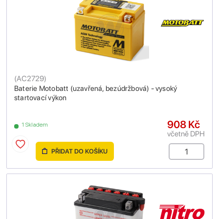
(
AC2729
)
Baterie Motobatt (uzavřená, bezúdržbová) - vysoký
startovací výkon
908 Kč
1 Skladem
včetně DPH
PŘIDAT DO KOŠÍKU