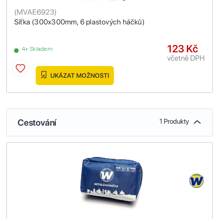
(
MVAE6923
)
Síťka (300x300mm, 6 plastových háčků)
123 Kč
4+ Skladem
včetně DPH
UKÁZAT MOŽNOSTI
Cestování
1 Produkty