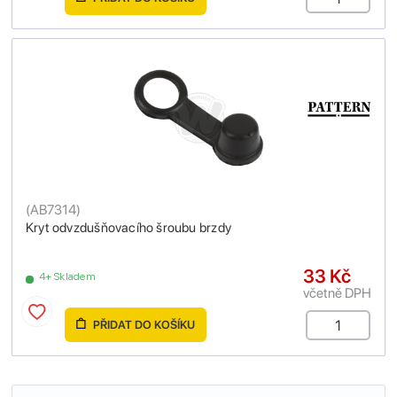
(
AB7314
)
Kryt odvzdušňovacího šroubu brzdy
33 Kč
4+ Skladem
včetně DPH
PŘIDAT DO KOŠÍKU