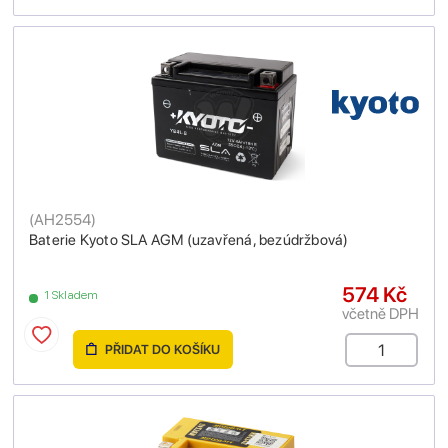
(
AH2554
)
Baterie Kyoto SLA AGM (uzavřená, bezúdržbová)
574 Kč
1 Skladem
včetně DPH
PŘIDAT DO KOŠÍKU