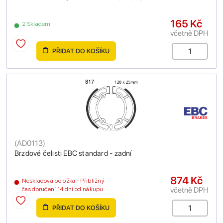
165 Kč
2 Skladem
včetně DPH
PŘIDAT DO KOŠÍKU
(
AD0113
)
Brzdové čelisti EBC standard - zadní
874 Kč
Neskladová položka - Přibližný
včetně DPH
čas doručení 14 dní od nákupu
PŘIDAT DO KOŠÍKU