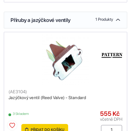
Příruby a jazýčkové ventily
1 Produkty
(
AE3104
)
Jazýčkový ventil (Reed Valve) - Standard
555 Kč
3 Skladem
včetně DPH
PŘIDAT DO KOŠÍKU