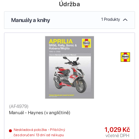
Údržba
Manuály a knihy
1 Produkty
(
AF4979
)
Manuál - Haynes (v angličtině)
1,029 Kč
Neskladová položka - Přibližný
včetně DPH
čas doručení 13 dní od nákupu