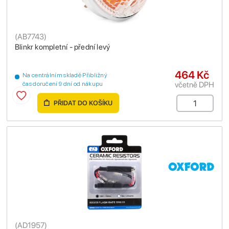
(
AB7743
)
Blinkr kompletní - přední levý
464 Kč
Na centrálním skladě Přibližný
včetně DPH
čas doručení 9 dní od nákupu
PŘIDAT DO KOŠÍKU
(
AD1957
)