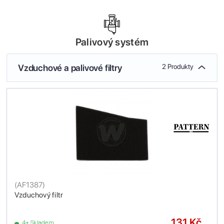
Palivový systém
Vzduchové a palivové filtry
2 Produkty
(
AF1387
)
Vzduchový filtr
131 Kč
4+ Skladem