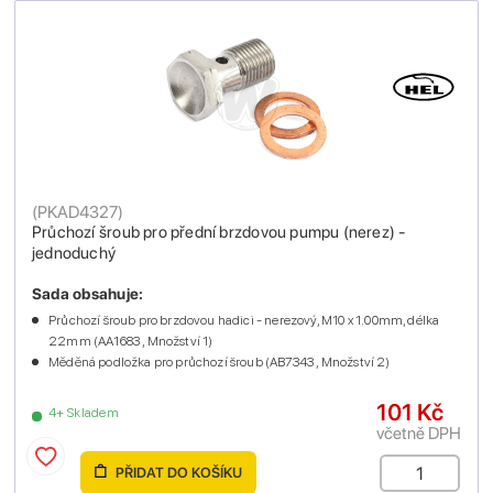
(
PKAD4327
)
Průchozí šroub pro přední brzdovou pumpu (nerez) -
jednoduchý
Sada obsahuje:
Průchozí šroub pro brzdovou hadici - nerezový, M10 x 1.00mm, délka
22mm (AA1683 , Množství 1)
Měděná podložka pro průchozí šroub (AB7343 , Množství 2)
101 Kč
4+ Skladem
včetně DPH
PŘIDAT DO KOŠÍKU