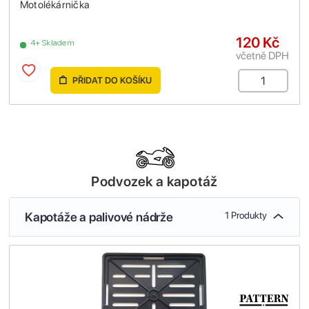
Motolékárnička
120 Kč
4+ Skladem
včetně DPH
PŘIDAT DO KOŠÍKU
Podvozek a kapotáž
Kapotáže a palivové nádrže
1 Produkty