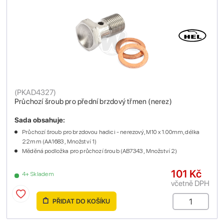
(
PKAD4327
)
Průchozí šroub pro přední brzdový třmen (nerez)
Sada obsahuje:
Průchozí šroub pro brzdovou hadici - nerezový, M10 x 1.00mm, délka
22mm (AA1683 , Množství 1)
Měděná podložka pro průchozí šroub (AB7343 , Množství 2)
101 Kč
4+ Skladem
včetně DPH
PŘIDAT DO KOŠÍKU