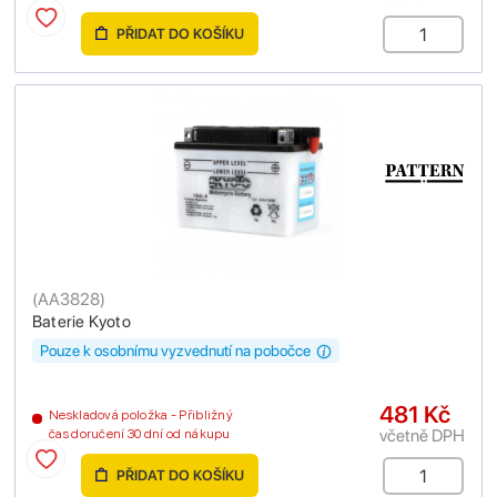
PŘIDAT DO KOŠÍKU
(
AA3828
)
Baterie Kyoto
Pouze k osobnímu vyzvednutí na pobočce
481 Kč
Neskladová položka - Přibližný
včetně DPH
čas doručení 30 dní od nákupu
PŘIDAT DO KOŠÍKU