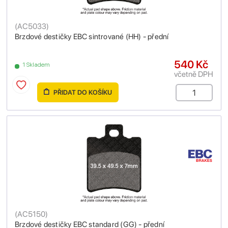
(
AC5033
)
Brzdové destičky EBC sintrované (HH) - přední
540 Kč
1 Skladem
včetně DPH
PŘIDAT DO KOŠÍKU
(
AC5150
)
Brzdové destičky EBC standard (GG) - přední