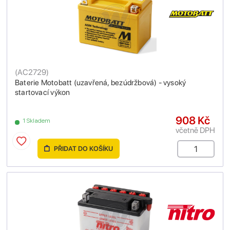
(
AC2729
)
Baterie Motobatt (uzavřená, bezúdržbová) - vysoký
startovací výkon
908 Kč
1 Skladem
včetně DPH
PŘIDAT DO KOŠÍKU