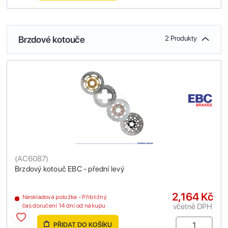
Brzdové kotouče
2 Produkty
(
AC6087
)
Brzdový kotouč EBC - přední levý
2,164 Kč
Neskladová položka - Přibližný
včetně DPH
čas doručení 14 dní od nákupu
PŘIDAT DO KOŠÍKU