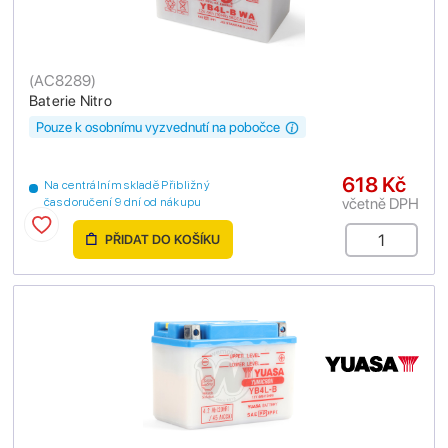
(
AC8289
)
Baterie Nitro
Pouze k osobnímu vyzvednutí na pobočce
618 Kč
Na centrálním skladě Přibližný
včetně DPH
čas doručení 9 dní od nákupu
PŘIDAT DO KOŠÍKU