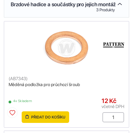
Brzdové hadice a součástky pro jejich montáž
3 Produkty
(
AB7343
)
Měděná podložka pro průchozí šroub
12 Kč
4+ Skladem
včetně DPH
PŘIDAT DO KOŠÍKU