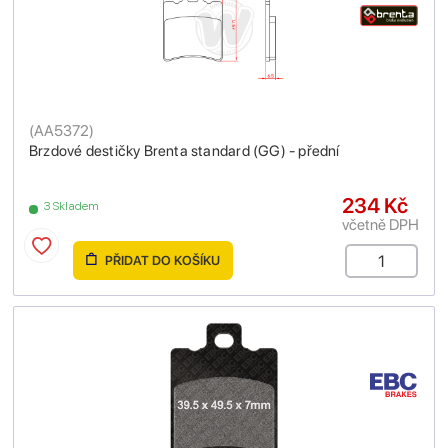
(
AA5372
)
Brzdové destičky Brenta standard (GG) - přední
234 Kč
3 Skladem
včetně DPH
PŘIDAT DO KOŠÍKU