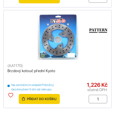
(
AA1170
)
Brzdový kotouč přední Kyoto
1,226 Kč
Na centrálním skladě Přibližný
včetně DPH
čas doručení 9 dní od nákupu
PŘIDAT DO KOŠÍKU