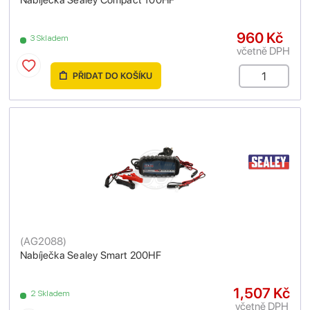
Nabíječka Sealey Compact 100HF
960 Kč
3 Skladem
včetně DPH
PŘIDAT DO KOŠÍKU
(
AG2088
)
Nabíječka Sealey Smart 200HF
1,507 Kč
2 Skladem
včetně DPH