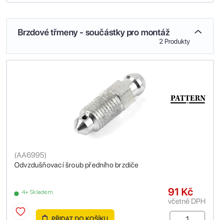
Brzdové třmeny - součástky pro montáž
2 Produkty
(
AA6995
)
Odvzdušňovací šroub předního brzdiče
91 Kč
4+ Skladem
včetně DPH
PŘIDAT DO KOŠÍKU