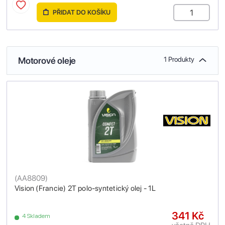
PŘIDAT DO KOŠÍKU
Motorové oleje
1 Produkty
(
AA8809
)
Vision (Francie) 2T polo-syntetický olej - 1L
341 Kč
4 Skladem