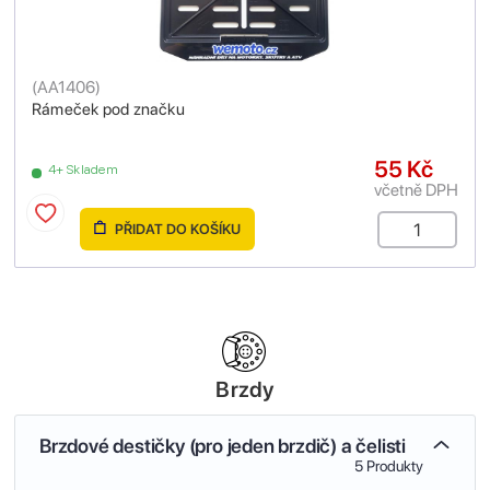
(
AA1406
)
Rámeček pod značku
55 Kč
4+ Skladem
včetně DPH
PŘIDAT DO KOŠÍKU
Brzdy
Brzdové destičky (pro jeden brzdič) a čelisti
5 Produkty