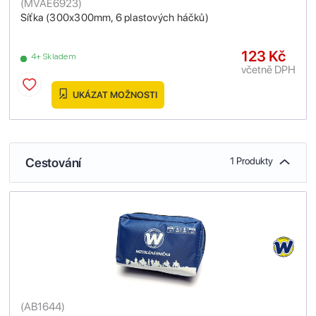
(
MVAE6923
)
Síťka (300x300mm, 6 plastových háčků)
123 Kč
4+ Skladem
včetně DPH
UKÁZAT MOŽNOSTI
Cestování
1 Produkty
(
AB1644
)