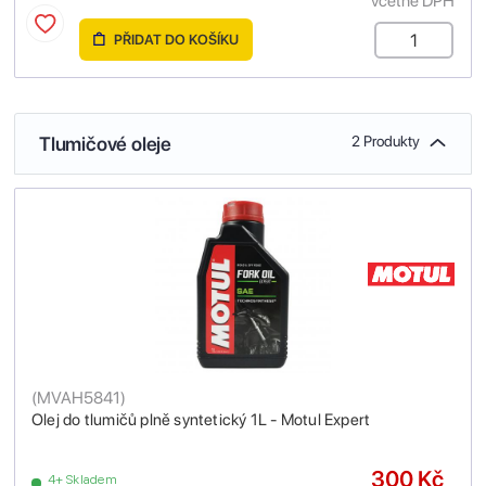
včetně DPH
PŘIDAT DO KOŠÍKU
Tlumičové oleje
2 Produkty
(
MVAH5841
)
Olej do tlumičů plně syntetický 1L - Motul Expert
300 Kč
4+ Skladem