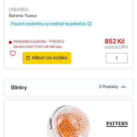
(
AB3482
)
Baterie Yuasa
Pouze k osobnímu vyzvednutí na pobočce
852 Kč
Neskladová položka - Přibližný
včetně DPH
čas doručení 5 dní od nákupu
PŘIDAT DO KOŠÍKU
Blinkry
2 Produkty