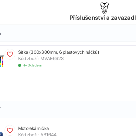
Příslušenství a zavazad
a
Síťka (300x300mm, 6 plastových háčků)
Kód zboží :
MVAE6923
4+ Skladem
í
Motolékárnička
Kód zboží :
AB1644