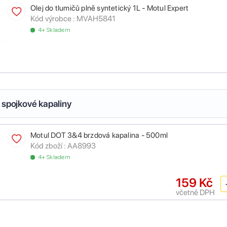
Olej do tlumičů plně syntetický 1L - Motul Expert
Kód výrobce :
MVAH5841
4+ Skladem
 spojkové kapaliny
Motul DOT 3&4 brzdová kapalina - 500ml
Kód zboží :
AA8993
4+ Skladem
159 Kč
včetně DPH