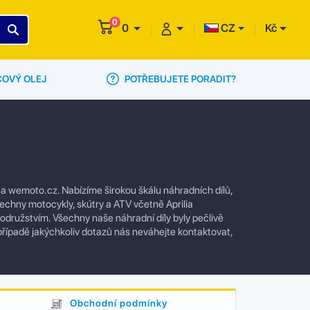
0
0
CZ
Kč
POTŘEBUJETE PORADIT?
ČOVÝ OLEJ
a wemoto.cz. Nabízíme širokou škálu náhradních dílů,
šechny motocykly, skútry a ATV včetně Aprilia
odružstvím. Všechny naše náhradní díly byly pečlivě
případě jakýchkoliv dotazů nás neváhejte kontaktovat,
Obchodní podmínky