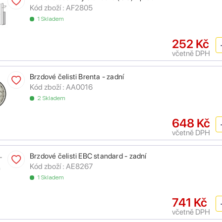
Kód zboží :
AF2805
1 Skladem
252 Kč
včetně DPH
Brzdové čelisti Brenta - zadní
Kód zboží :
AA0016
2 Skladem
648 Kč
včetně DPH
Brzdové čelisti EBC standard - zadní
Kód zboží :
AE8267
1 Skladem
741 Kč
včetně DPH