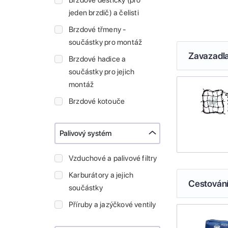
Brzdové destičky (pro
jeden brzdič) a čelisti
Brzdové třmeny -
součástky pro montáž
Zavazadl
Brzdové hadice a
součástky pro jejich
montáž
Brzdové kotouče
Palivový systém
Vzduchové a palivové filtry
Karburátory a jejich
Cestován
součástky
Příruby a jazýčkové ventily