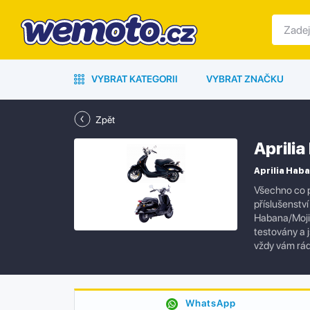
VYBRAT KATEGORII
VYBRAT ZNAČKU
Zpět
Aprili
Aprilia Haba
Všechno co p
příslušenstv
Habana/Mojit
testovány a 
vždy vám rá
WhatsApp