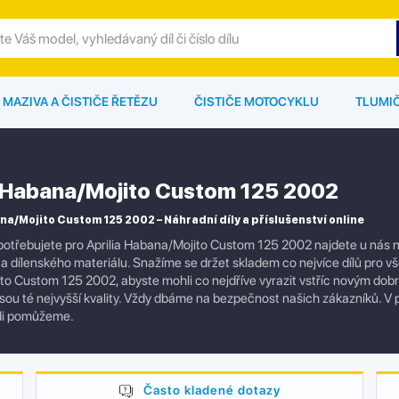
MAZIVA A ČISTIČE ŘETĚZU
ČISTIČE MOTOCYKLU
TLUMI
a Habana/Mojito Custom 125 2002
na/Mojito Custom 125 2002 – Náhradní díly a příslušenství online
otřebujete pro Aprilia Habana/Mojito Custom 125 2002 najdete u nás n
í a dílenského materiálu. Snažíme se držet skladem co nejvíce dílů pro v
o Custom 125 2002, abyste mohli co nejdříve vyrazit vstříc novým dobr
jsou té nejvyšší kvality. Vždy dbáme na bezpečnost našich zákazníků. V 
di pomůžeme.
Často kladené dotazy