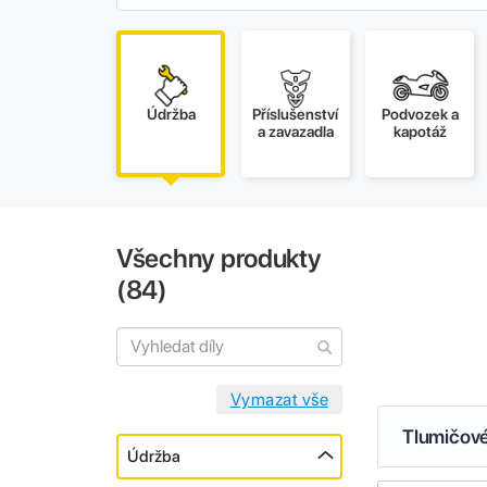
Údržba
Příslušenství
Podvozek a
a zavazadla
kapotáž
Všechny produkty
(
84
)
Tlumičové
Údržba