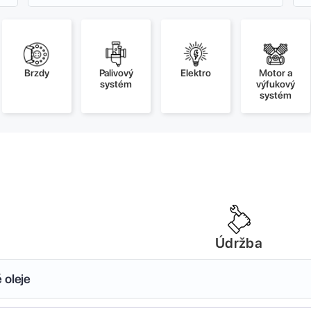
Brzdy
Palivový
Elektro
Motor a
systém
výfukový
systém
Údržba
 oleje