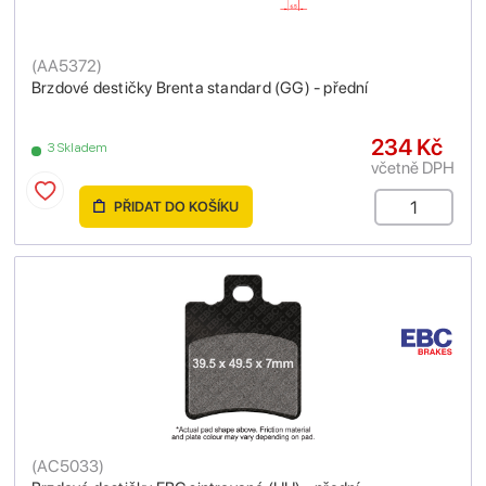
(
AA5372
)
Brzdové destičky Brenta standard (GG) - přední
234 Kč
3 Skladem
včetně DPH
PŘIDAT DO KOŠÍKU
(
AC5033
)