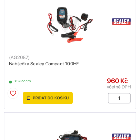
(
AG2087
)
Nabíječka Sealey Compact 100HF
960 Kč
3 Skladem
včetně DPH
PŘIDAT DO KOŠÍKU