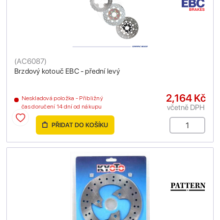
(
AC6087
)
Brzdový kotouč EBC - přední levý
2,164 Kč
Neskladová položka - Přibližný
včetně DPH
čas doručení 14 dní od nákupu
PŘIDAT DO KOŠÍKU