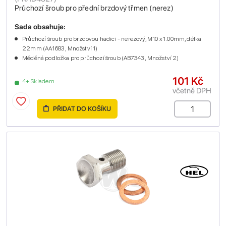
Průchozí šroub pro přední brzdový třmen (nerez)
Sada obsahuje:
Průchozí šroub pro brzdovou hadici - nerezový, M10 x 1.00mm, délka
22mm (AA1683 , Množství 1)
Měděná podložka pro průchozí šroub (AB7343 , Množství 2)
101 Kč
4+ Skladem
včetně DPH
PŘIDAT DO KOŠÍKU