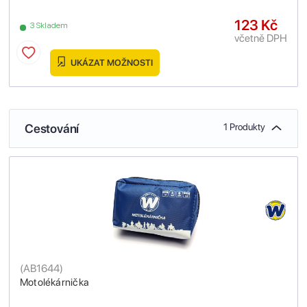
123 Kč
3 Skladem
včetně DPH
UKÁZAT MOŽNOSTI
Cestování
1 Produkty
(
AB1644
)
Motolékárnička