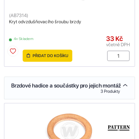
(
AB7314
)
Kryt odvzdušňovacího šroubu brzdy
33 Kč
4+ Skladem
včetně DPH
PŘIDAT DO KOŠÍKU
Brzdové hadice a součástky pro jejich montáž
3 Produkty