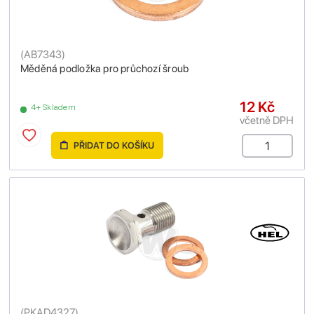
(
AB7343
)
Měděná podložka pro průchozí šroub
12 Kč
4+ Skladem
včetně DPH
PŘIDAT DO KOŠÍKU
(
PKAD4327
)