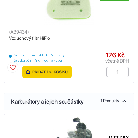
(
AB9434
)
Vzduchový filtr HiFlo
176 Kč
Na centrálním skladě Přibližný
včetně DPH
čas doručení 9 dní od nákupu
PŘIDAT DO KOŠÍKU
Karburátory a jejich součástky
1 Produkty