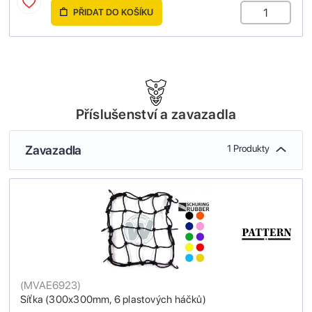
PŘIDAT DO KOŠÍKU
Příslušenství a zavazadla
Zavazadla
1 Produkty
(
MVAE6923
)
Síťka (300x300mm, 6 plastových háčků)