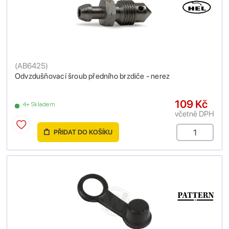
(
AB6425
)
Odvzdušňovací šroub předního brzdiče - nerez
109 Kč
4+ Skladem
včetně DPH
PŘIDAT DO KOŠÍKU