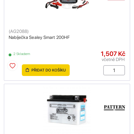
(
AG2088
)
Nabíječka Sealey Smart 200HF
1,507 Kč
2 Skladem
včetně DPH
PŘIDAT DO KOŠÍKU