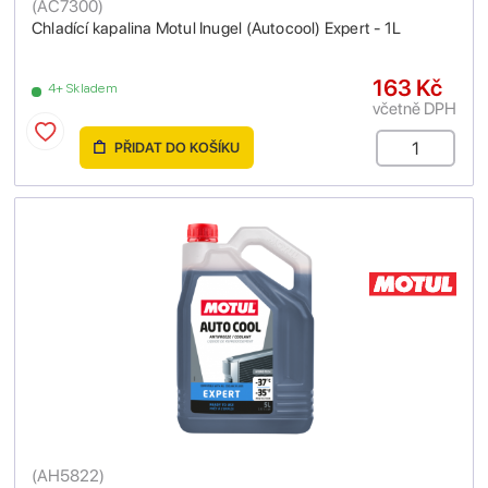
(
AC7300
)
Chladící kapalina Motul Inugel (Autocool) Expert - 1L
163 Kč
4+ Skladem
včetně DPH
PŘIDAT DO KOŠÍKU
(
AH5822
)