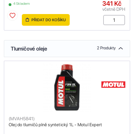
341 Kč
4 Skladem
včetně DPH
PŘIDAT DO KOŠÍKU
Tlumičové oleje
2 Produkty
(
MVAH5841
)
Olej do tlumičů plně syntetický 1L - Motul Expert