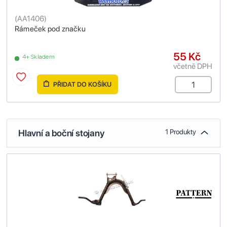
(
AA1406
)
Rámeček pod značku
55 Kč
4+ Skladem
včetně DPH
PŘIDAT DO KOŠÍKU
Hlavní a boční stojany
1 Produkty