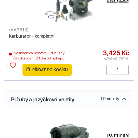
(
AA3613
)
Karburátor - kompletní
3,425 Kč
Neskladová položka - Přibližný
včetně DPH
čas doručení 23 dní od nákupu
PŘIDAT DO KOŠÍKU
Příruby a jazýčkové ventily
1 Produkty