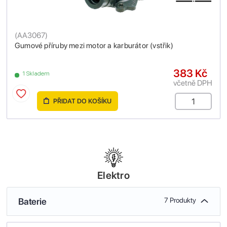
(
AA3067
)
Gumové příruby mezi motor a karburátor (vstřik)
383 Kč
1 Skladem
včetně DPH
PŘIDAT DO KOŠÍKU
Elektro
Baterie
7 Produkty