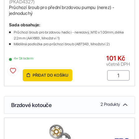
(
PKAD4327
)
Průchozí šroub pro přední brzdovou pumpu (nerez) -
jednoduchý
Sada obsahuje:
Průchozí šroub pro brzdovou hadici - nerezový, M10 x 1.00mm, délka
22mm (AA1683 , Množství 1)
Měděná podložka pro průchozí šroub (AB7343 , Množství 2)
101 Kč
4+ Skladem
včetně DPH
PŘIDAT DO KOŠÍKU
Brzdové kotouče
2 Produkty