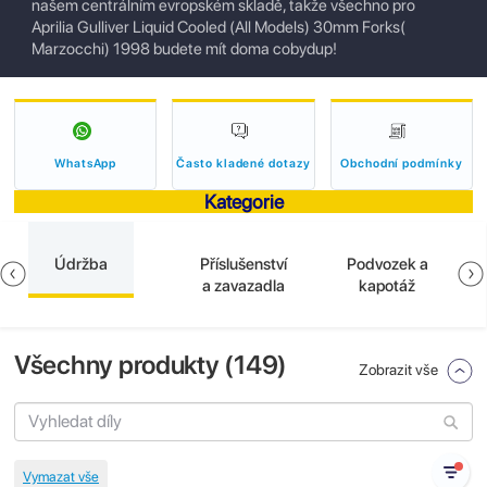
našem centrálním evropském skladě, takže všechno pro
Aprilia Gulliver Liquid Cooled (All Models) 30mm Forks(
Marzocchi) 1998 budete mít doma cobydup!
WhatsApp
Často kladené dotazy
Obchodní podmínky
Kategorie
Údržba
Příslušenství
Podvozek a
a zavazadla
kapotáž
Všechny produkty (
149
)
Zobrazit vše