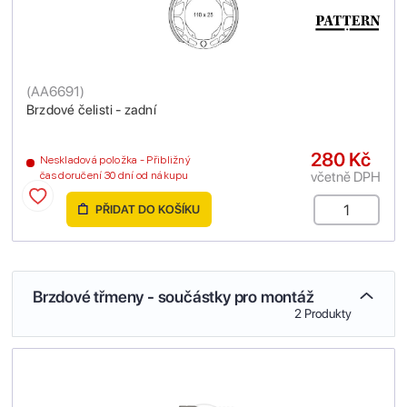
(
AA6691
)
Brzdové čelisti - zadní
280 Kč
Neskladová položka - Přibližný
včetně DPH
čas doručení 30 dní od nákupu
PŘIDAT DO KOŠÍKU
Brzdové třmeny - součástky pro montáž
2 Produkty