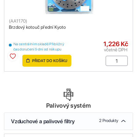
(
AA1170
)
Brzdový kotouč přední Kyoto
1,226 Kč
Na centrálním skladě Přibližný
včetně DPH
čas doručení 9 dní od nákupu
PŘIDAT DO KOŠÍKU
Palivový systém
Vzduchové a palivové filtry
2 Produkty