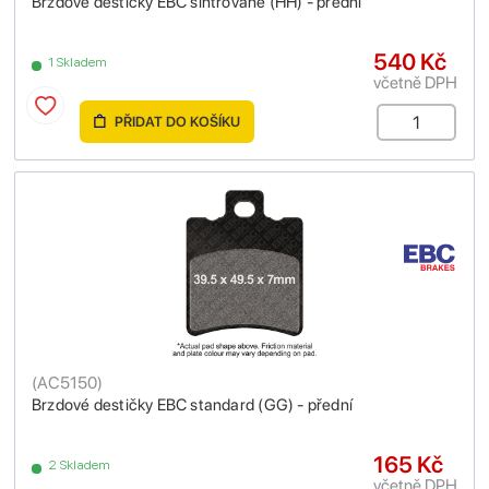
Brzdové destičky EBC sintrované (HH) - přední
540 Kč
1 Skladem
včetně DPH
PŘIDAT DO KOŠÍKU
(
AC5150
)
Brzdové destičky EBC standard (GG) - přední
165 Kč
2 Skladem
včetně DPH