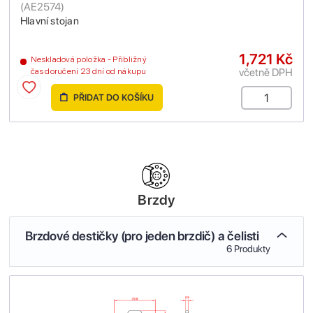
(
AE2574
)
Hlavní stojan
1,721 Kč
Neskladová položka - Přibližný
včetně DPH
čas doručení 23 dní od nákupu
PŘIDAT DO KOŠÍKU
Brzdy
Brzdové destičky (pro jeden brzdič) a čelisti
6 Produkty