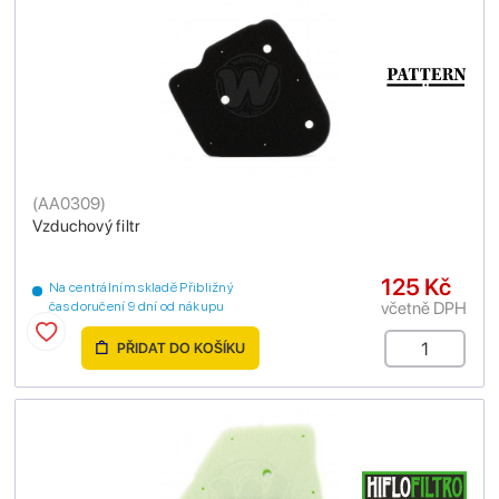
(
AA0309
)
Vzduchový filtr
125 Kč
Na centrálním skladě Přibližný
včetně DPH
čas doručení 9 dní od nákupu
PŘIDAT DO KOŠÍKU