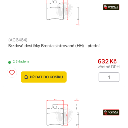
(
AC6464
)
Brzdové destičky Brenta sintrované (HH) - přední
632 Kč
2 Skladem
včetně DPH
PŘIDAT DO KOŠÍKU