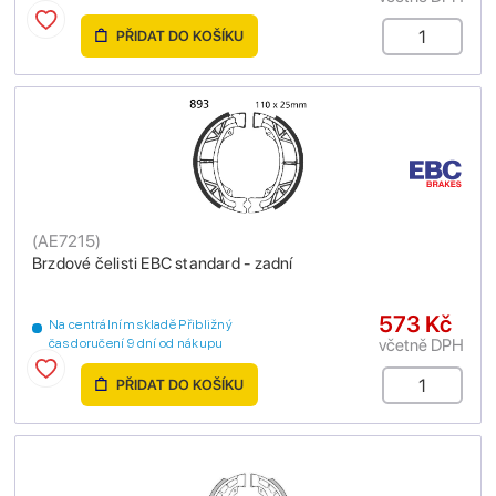
PŘIDAT DO KOŠÍKU
(
AE7215
)
Brzdové čelisti EBC standard - zadní
573 Kč
Na centrálním skladě Přibližný
včetně DPH
čas doručení 9 dní od nákupu
PŘIDAT DO KOŠÍKU