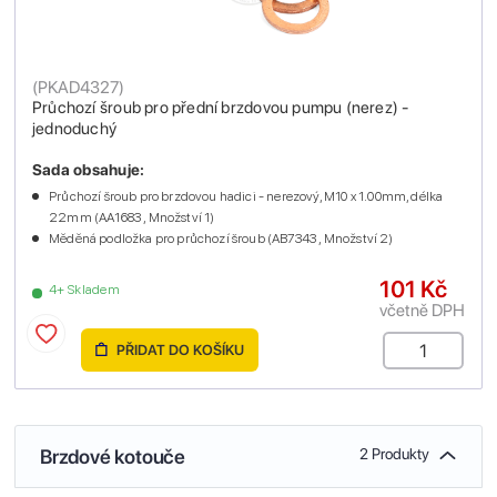
(
PKAD4327
)
Průchozí šroub pro přední brzdovou pumpu (nerez) -
jednoduchý
Sada obsahuje:
Průchozí šroub pro brzdovou hadici - nerezový, M10 x 1.00mm, délka
22mm (AA1683 , Množství 1)
Měděná podložka pro průchozí šroub (AB7343 , Množství 2)
101 Kč
4+ Skladem
včetně DPH
PŘIDAT DO KOŠÍKU
Brzdové kotouče
2 Produkty