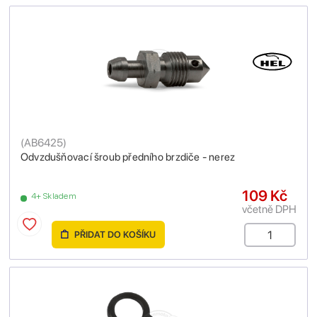
(
AB6425
)
Odvzdušňovací šroub předního brzdiče - nerez
109 Kč
4+ Skladem
včetně DPH
PŘIDAT DO KOŠÍKU