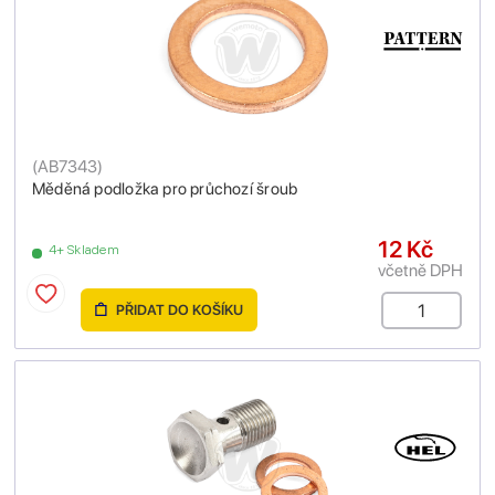
(
AB7343
)
Měděná podložka pro průchozí šroub
12 Kč
4+ Skladem
včetně DPH
PŘIDAT DO KOŠÍKU