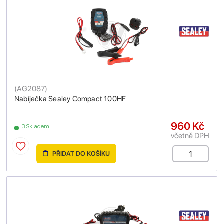
(
AG2087
)
Nabíječka Sealey Compact 100HF
960 Kč
3 Skladem
včetně DPH
PŘIDAT DO KOŠÍKU