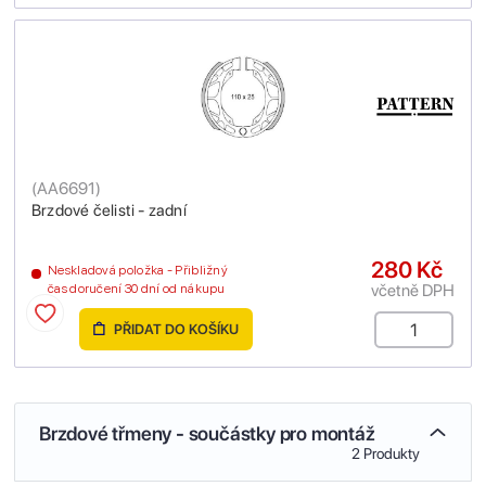
(
AA6691
)
Brzdové čelisti - zadní
280 Kč
Neskladová položka - Přibližný
včetně DPH
čas doručení 30 dní od nákupu
PŘIDAT DO KOŠÍKU
Brzdové třmeny - součástky pro montáž
2 Produkty