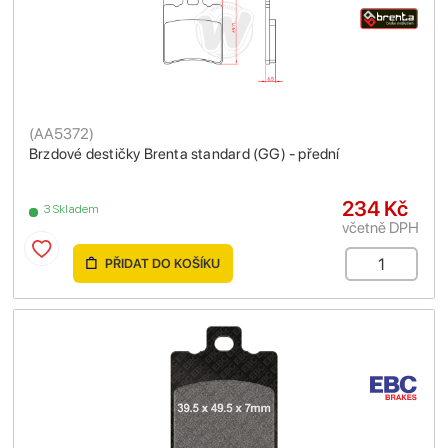
(
AA5372
)
Brzdové destičky Brenta standard (GG) - přední
234 Kč
3 Skladem
včetně DPH
PŘIDAT DO KOŠÍKU