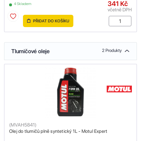
341 Kč
4 Skladem
včetně DPH
PŘIDAT DO KOŠÍKU
Tlumičové oleje
2 Produkty
(
MVAH5841
)
Olej do tlumičů plně syntetický 1L - Motul Expert