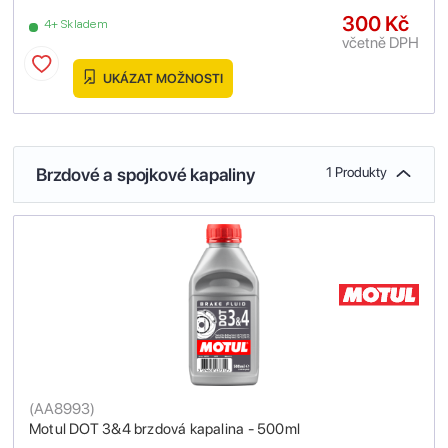
300 Kč
4+ Skladem
včetně DPH
UKÁZAT MOŽNOSTI
Brzdové a spojkové kapaliny
1 Produkty
(
AA8993
)
Motul DOT 3&4 brzdová kapalina - 500ml