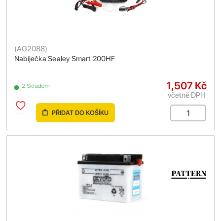
(
AG2088
)
Nabíječka Sealey Smart 200HF
1,507 Kč
2 Skladem
včetně DPH
PŘIDAT DO KOŠÍKU