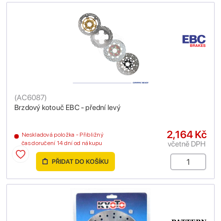
(
AC6087
)
Brzdový kotouč EBC - přední levý
2,164 Kč
Neskladová položka - Přibližný
včetně DPH
čas doručení 14 dní od nákupu
PŘIDAT DO KOŠÍKU