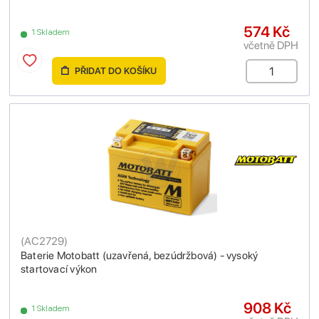
574 Kč
1 Skladem
včetně DPH
PŘIDAT DO KOŠÍKU
(
AC2729
)
Baterie Motobatt (uzavřená, bezúdržbová) - vysoký
startovací výkon
908 Kč
1 Skladem