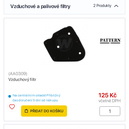
Vzduchové a palivové filtry
2 Produkty
(
AA0309
)
Vzduchový filtr
125 Kč
Na centrálním skladě Přibližný
včetně DPH
čas doručení 9 dní od nákupu
PŘIDAT DO KOŠÍKU