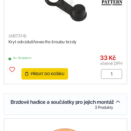
(
AB7314
)
Kryt odvzdušňovacího šroubu brzdy
33 Kč
4+ Skladem
včetně DPH
PŘIDAT DO KOŠÍKU
Brzdové hadice a součástky pro jejich montáž
3 Produkty