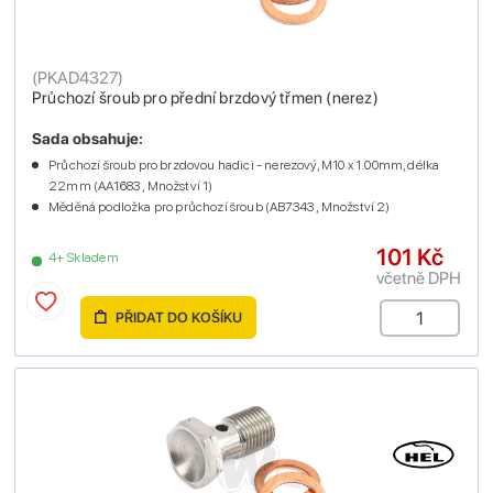
(
PKAD4327
)
Průchozí šroub pro přední brzdový třmen (nerez)
Sada obsahuje:
Průchozí šroub pro brzdovou hadici - nerezový, M10 x 1.00mm, délka
22mm (AA1683 , Množství 1)
Měděná podložka pro průchozí šroub (AB7343 , Množství 2)
101 Kč
4+ Skladem
včetně DPH
PŘIDAT DO KOŠÍKU