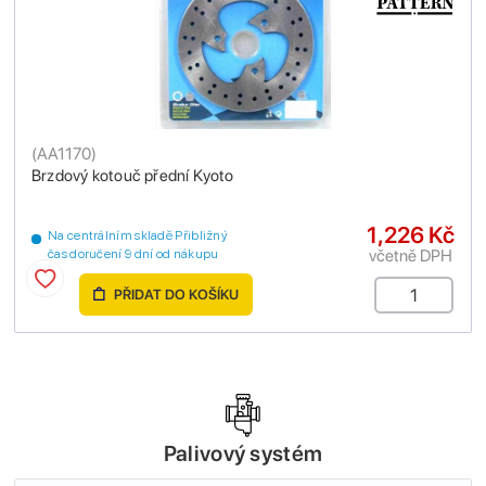
(
AA1170
)
Brzdový kotouč přední Kyoto
1,226 Kč
Na centrálním skladě Přibližný
včetně DPH
čas doručení 9 dní od nákupu
PŘIDAT DO KOŠÍKU
Palivový systém