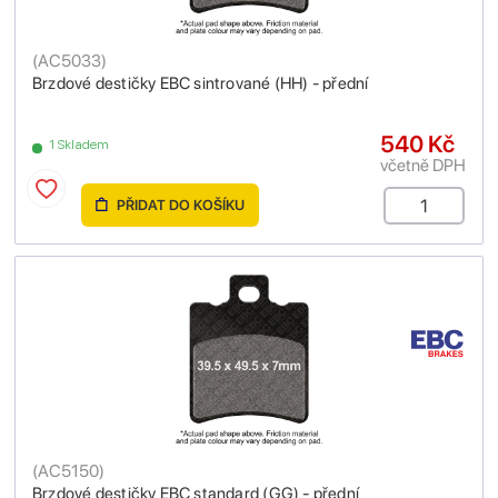
(
AC5033
)
Brzdové destičky EBC sintrované (HH) - přední
540 Kč
1 Skladem
včetně DPH
PŘIDAT DO KOŠÍKU
(
AC5150
)
Brzdové destičky EBC standard (GG) - přední