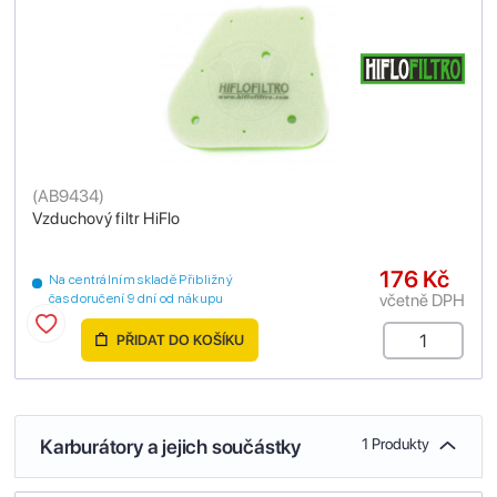
(
AB9434
)
Vzduchový filtr HiFlo
176 Kč
Na centrálním skladě Přibližný
včetně DPH
čas doručení 9 dní od nákupu
PŘIDAT DO KOŠÍKU
Karburátory a jejich součástky
1 Produkty