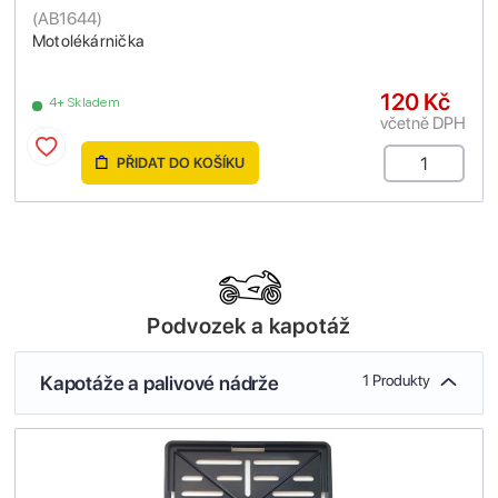
(
AB1644
)
Motolékárnička
120 Kč
4+ Skladem
včetně DPH
PŘIDAT DO KOŠÍKU
Podvozek a kapotáž
Kapotáže a palivové nádrže
1 Produkty