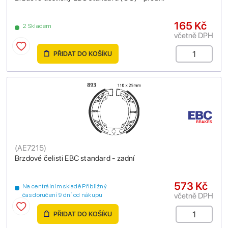
165 Kč
2 Skladem
včetně DPH
PŘIDAT DO KOŠÍKU
(
AE7215
)
Brzdové čelisti EBC standard - zadní
573 Kč
Na centrálním skladě Přibližný
včetně DPH
čas doručení 9 dní od nákupu
PŘIDAT DO KOŠÍKU