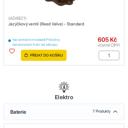
(
AD4821
)
Jazýčkový ventil (Reed Valve) - Standard
605 Kč
Na centrálním skladě Přibližný
včetně DPH
čas doručení 9 dní od nákupu
PŘIDAT DO KOŠÍKU
Elektro
Baterie
7 Produkty