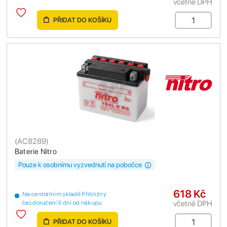
včetně DPH
PŘIDAT DO KOŠÍKU
(
AC8289
)
Baterie Nitro
Pouze k osobnímu vyzvednutí na pobočce
618 Kč
Na centrálním skladě Přibližný
včetně DPH
čas doručení 9 dní od nákupu
PŘIDAT DO KOŠÍKU