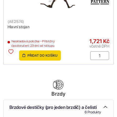
(
AE2574
)
Hlavní stojan
1,721 Kč
Neskladová položka - Přibližný
včetně DPH
čas doručení 23 dní od nákupu
PŘIDAT DO KOŠÍKU
Brzdy
Brzdové destičky (pro jeden brzdič) a čelisti
6 Produkty