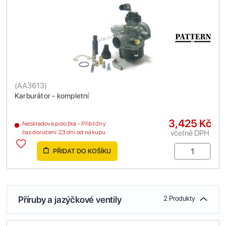
(
AA3613
)
Karburátor - kompletní
3,425 Kč
Neskladová položka - Přibližný
včetně DPH
čas doručení 23 dní od nákupu
PŘIDAT DO KOŠÍKU
Příruby a jazýčkové ventily
2 Produkty