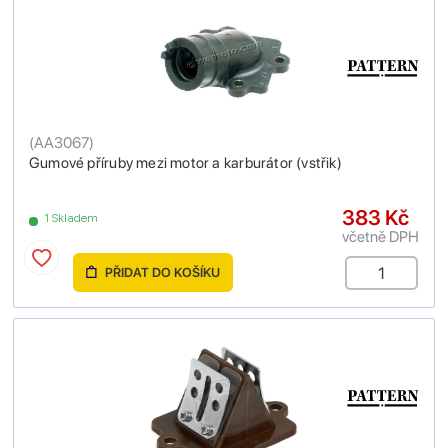
(
AA3067
)
Gumové příruby mezi motor a karburátor (vstřik)
383 Kč
1 Skladem
včetně DPH
PŘIDAT DO KOŠÍKU