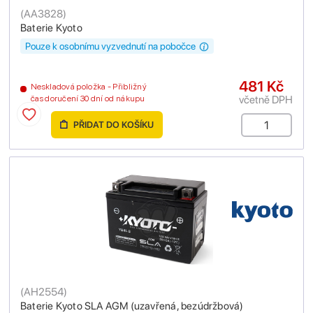
(
AA3828
)
Baterie Kyoto
Pouze k osobnímu vyzvednutí na pobočce
481 Kč
Neskladová položka - Přibližný
včetně DPH
čas doručení 30 dní od nákupu
PŘIDAT DO KOŠÍKU
(
AH2554
)
Baterie Kyoto SLA AGM (uzavřená, bezúdržbová)