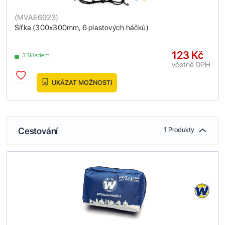
(
MVAE6923
)
Síťka (300x300mm, 6 plastových háčků)
123 Kč
3 Skladem
včetně DPH
UKÁZAT MOŽNOSTI
Cestování
1 Produkty