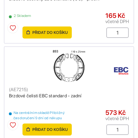
165 Kč
2 Skladem
včetně DPH
PŘIDAT DO KOŠÍKU
(
AE7215
)
Brzdové čelisti EBC standard - zadní
573 Kč
Na centrálním skladě Přibližný
včetně DPH
čas doručení 9 dní od nákupu
PŘIDAT DO KOŠÍKU