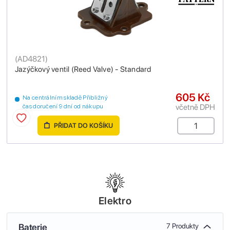
(
AD4821
)
Jazýčkový ventil (Reed Valve) - Standard
605 Kč
Na centrálním skladě Přibližný
včetně DPH
čas doručení 9 dní od nákupu
PŘIDAT DO KOŠÍKU
Elektro
Baterie
7 Produkty