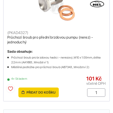
(
PKAD4327
)
Průchozí šroub pro přední brzdovou pumpu (nerez) -
jednoduchý
Sada obsahuje:
Průchozí šroub pro brzdovou hadici - nerezový, M10 x 1.00mm, délka
22mm (AA1683 , Množství 1)
Měděná podložka pro průchozí šroub (AB7343 , Množství 2)
101 Kč
4+ Skladem
včetně DPH
PŘIDAT DO KOŠÍKU