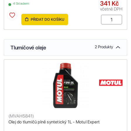
341 Kč
4 Skladem
včetně DPH
PŘIDAT DO KOŠÍKU
Tlumičové oleje
2 Produkty
(
MVAH5841
)
Olej do tlumičů plně syntetický 1L - Motul Expert