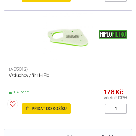
(
AE5012
)
Vzduchový filtr HiFlo
176 Kč
1 Skladem
včetně DPH
PŘIDAT DO KOŠÍKU