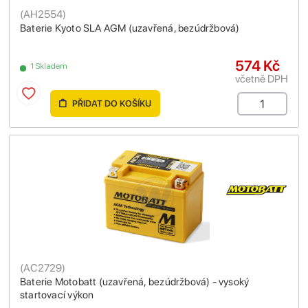
(
AH2554
)
Baterie Kyoto SLA AGM (uzavřená, bezúdržbová)
574 Kč
1 Skladem
včetně DPH
PŘIDAT DO KOŠÍKU
(
AC2729
)
Baterie Motobatt (uzavřená, bezúdržbová) - vysoký
startovací výkon