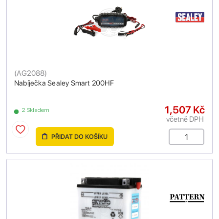
(
AG2088
)
Nabíječka Sealey Smart 200HF
1,507 Kč
2 Skladem
včetně DPH
PŘIDAT DO KOŠÍKU