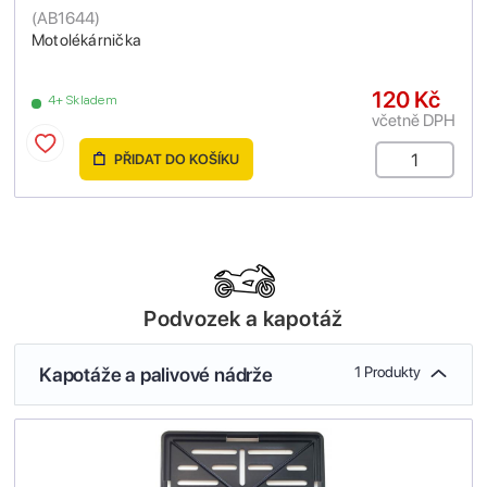
(
AB1644
)
Motolékárnička
120 Kč
4+ Skladem
včetně DPH
PŘIDAT DO KOŠÍKU
Podvozek a kapotáž
Kapotáže a palivové nádrže
1 Produkty