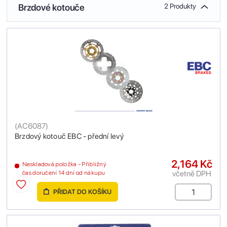
Brzdové kotouče
2 Produkty
(
AC6087
)
Brzdový kotouč EBC - přední levý
2,164 Kč
Neskladová položka - Přibližný
včetně DPH
čas doručení 14 dní od nákupu
PŘIDAT DO KOŠÍKU