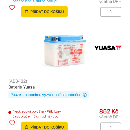
včetně DPH
čas doručení 9 dní od nákupu
PŘIDAT DO KOŠÍKU
(
AB3482
)
Baterie Yuasa
Pouze k osobnímu vyzvednutí na pobočce
852 Kč
Neskladová položka - Přibližný
včetně DPH
čas doručení 5 dní od nákupu
PŘIDAT DO KOŠÍKU