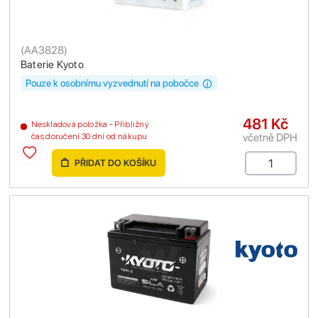
(
AA3828
)
Baterie Kyoto
Pouze k osobnímu vyzvednutí na pobočce
481 Kč
Neskladová položka - Přibližný
včetně DPH
čas doručení 30 dní od nákupu
PŘIDAT DO KOŠÍKU