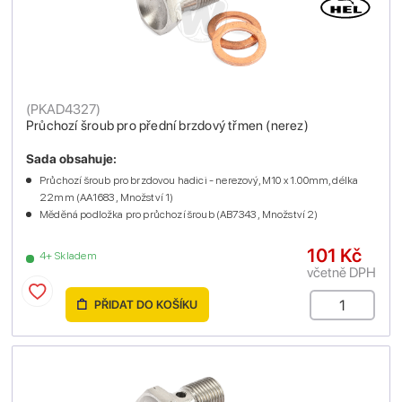
(
PKAD4327
)
Průchozí šroub pro přední brzdový třmen (nerez)
Sada obsahuje:
Průchozí šroub pro brzdovou hadici - nerezový, M10 x 1.00mm, délka
22mm (AA1683 , Množství 1)
Měděná podložka pro průchozí šroub (AB7343 , Množství 2)
101 Kč
4+ Skladem
včetně DPH
PŘIDAT DO KOŠÍKU