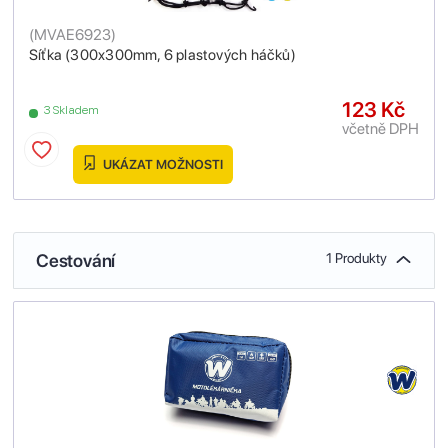
(
MVAE6923
)
Síťka (300x300mm, 6 plastových háčků)
123 Kč
3 Skladem
včetně DPH
UKÁZAT MOŽNOSTI
Cestování
1 Produkty