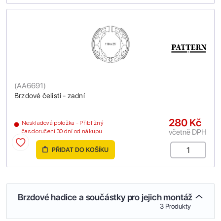
(
AA6691
)
Brzdové čelisti - zadní
280 Kč
Neskladová položka - Přibližný
včetně DPH
čas doručení 30 dní od nákupu
PŘIDAT DO KOŠÍKU
Brzdové hadice a součástky pro jejich montáž
3 Produkty