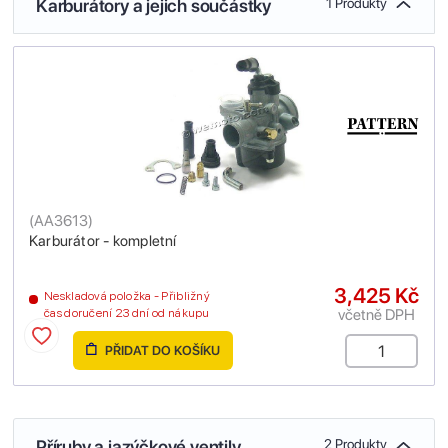
Karburátory a jejich součástky
1 Produkty
(
AA3613
)
Karburátor - kompletní
3,425 Kč
Neskladová položka - Přibližný
včetně DPH
čas doručení 23 dní od nákupu
PŘIDAT DO KOŠÍKU
Příruby a jazýčkové ventily
2 Produkty