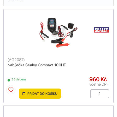
(
AG2087
)
Nabíječka Sealey Compact 100HF
960 Kč
3 Skladem
včetně DPH
PŘIDAT DO KOŠÍKU