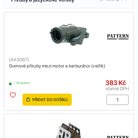
(
AA3067
)
Gumové příruby mezi motor a karburátor (vstřik)
383 Kč
1 Skladem
včetně DPH
PŘIDAT DO KOŠÍKU