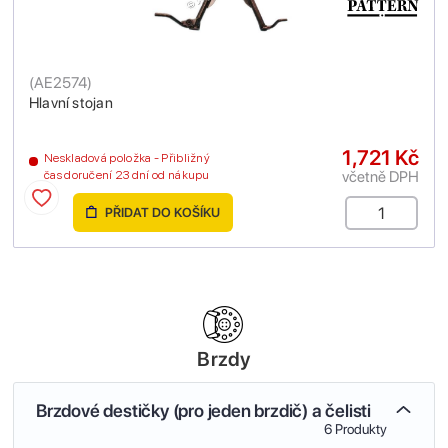
(
AE2574
)
Hlavní stojan
1,721 Kč
Neskladová položka - Přibližný
včetně DPH
čas doručení 23 dní od nákupu
PŘIDAT DO KOŠÍKU
Brzdy
Brzdové destičky (pro jeden brzdič) a čelisti
6 Produkty