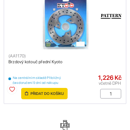
(
AA1170
)
Brzdový kotouč přední Kyoto
1,226 Kč
Na centrálním skladě Přibližný
včetně DPH
čas doručení 9 dní od nákupu
PŘIDAT DO KOŠÍKU