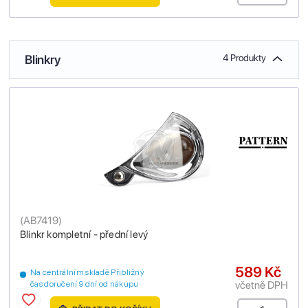
Blinkry
4 Produkty
(
AB7419
)
Blinkr kompletní - přední levý
589 Kč
Na centrálním skladě Přibližný
včetně DPH
čas doručení 9 dní od nákupu