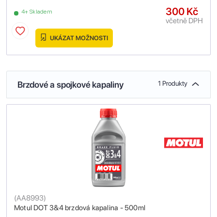
300 Kč
4+ Skladem
včetně DPH
UKÁZAT MOŽNOSTI
Brzdové a spojkové kapaliny
1 Produkty
(
AA8993
)
Motul DOT 3&4 brzdová kapalina - 500ml