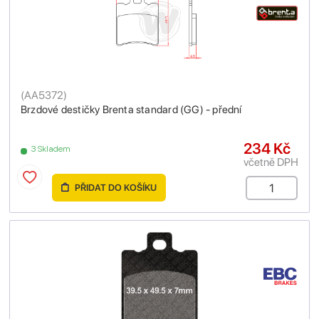
(
AA5372
)
Brzdové destičky Brenta standard (GG) - přední
234 Kč
3 Skladem
včetně DPH
PŘIDAT DO KOŠÍKU