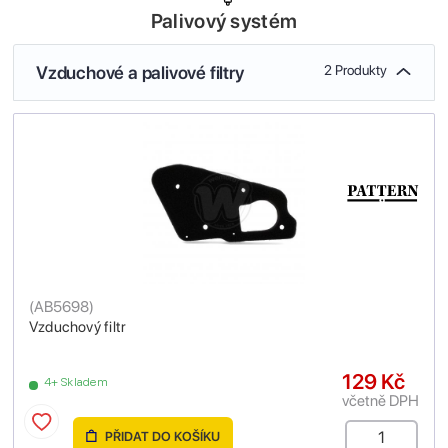
Palivový systém
Vzduchové a palivové filtry
2 Produkty
(
AB5698
)
Vzduchový filtr
129 Kč
4+ Skladem
včetně DPH
PŘIDAT DO KOŠÍKU