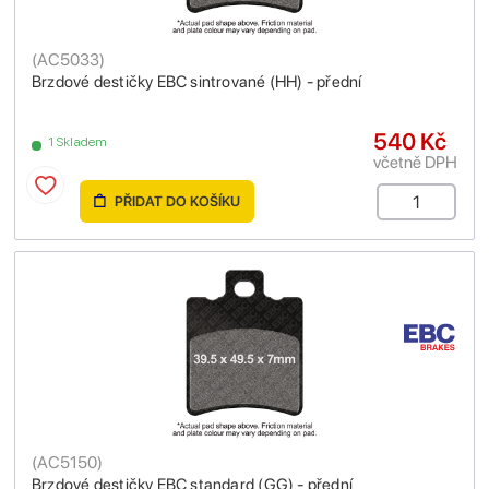
(
AC5033
)
Brzdové destičky EBC sintrované (HH) - přední
540 Kč
1 Skladem
včetně DPH
PŘIDAT DO KOŠÍKU
(
AC5150
)
Brzdové destičky EBC standard (GG) - přední