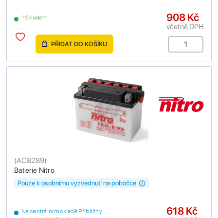
908 Kč
1 Skladem
včetně DPH
PŘIDAT DO KOŠÍKU
(
AC8289
)
Baterie Nitro
Pouze k osobnímu vyzvednutí na pobočce
618 Kč
Na centrálním skladě Přibližný