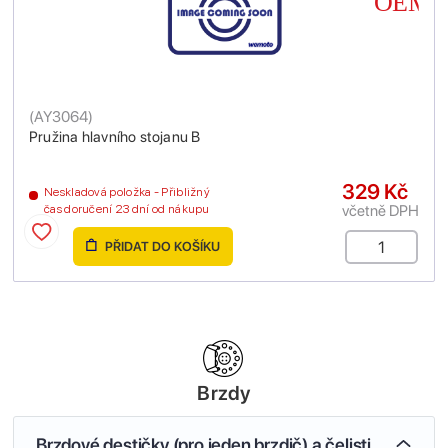
(
AY3064
)
Pružina hlavního stojanu B
329 Kč
Neskladová položka - Přibližný
včetně DPH
čas doručení 23 dní od nákupu
PŘIDAT DO KOŠÍKU
Brzdy
Brzdové destičky (pro jeden brzdič) a čelisti