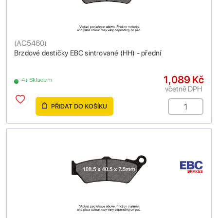
(
AC5460
)
Brzdové destičky EBC sintrované (HH) - přední
1,089 Kč
4+ Skladem
včetně DPH
PŘIDAT DO KOŠÍKU