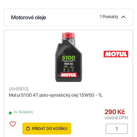
Motorové oleje
1 Produkty
(
AH5810
)
Motul 5100 4T polo-syntetický olej 15W50 - 1L
290 Kč
4+ Skladem
včetně DPH
PŘIDAT DO KOŠÍKU