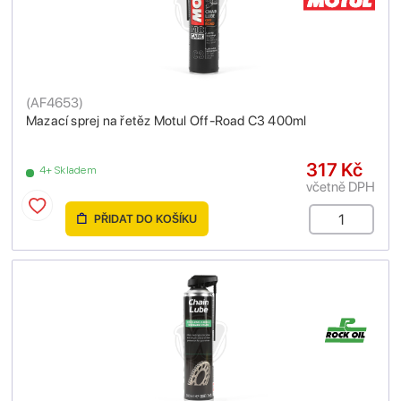
(
AF4653
)
Mazací sprej na řetěz Motul Off-Road C3 400ml
317 Kč
4+ Skladem
včetně DPH
PŘIDAT DO KOŠÍKU