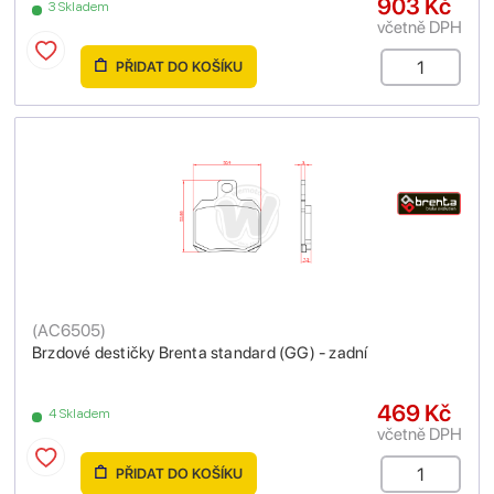
903 Kč
3 Skladem
včetně DPH
PŘIDAT DO KOŠÍKU
(
AC6505
)
Brzdové destičky Brenta standard (GG) - zadní
469 Kč
4 Skladem
včetně DPH
PŘIDAT DO KOŠÍKU