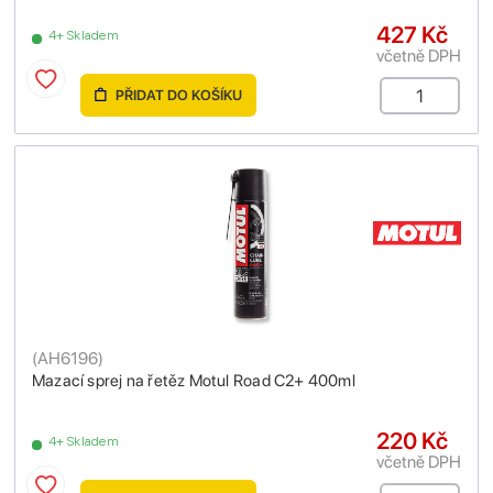
427 Kč
4+ Skladem
včetně DPH
PŘIDAT DO KOŠÍKU
(
AH6196
)
Mazací sprej na řetěz Motul Road C2+ 400ml
220 Kč
4+ Skladem
včetně DPH