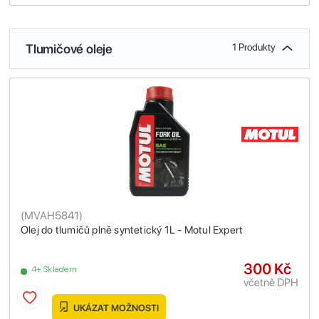
Tlumičové oleje
1 Produkty
(
MVAH5841
)
Olej do tlumičů plně syntetický 1L - Motul Expert
300 Kč
4+ Skladem
včetně DPH
UKÁZAT MOŽNOSTI