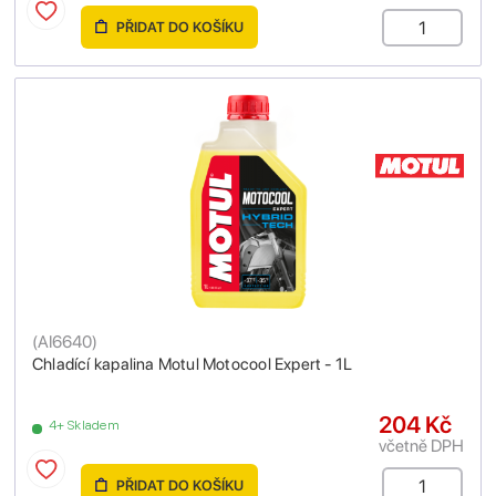
PŘIDAT DO KOŠÍKU
(
AI6640
)
Chladící kapalina Motul Motocool Expert - 1L
204 Kč
4+ Skladem
včetně DPH
PŘIDAT DO KOŠÍKU