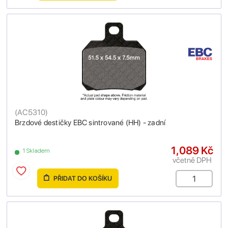
(
AC5310
)
Brzdové destičky EBC sintrované (HH) - zadní
1,089 Kč
1 Skladem
včetně DPH
PŘIDAT DO KOŠÍKU