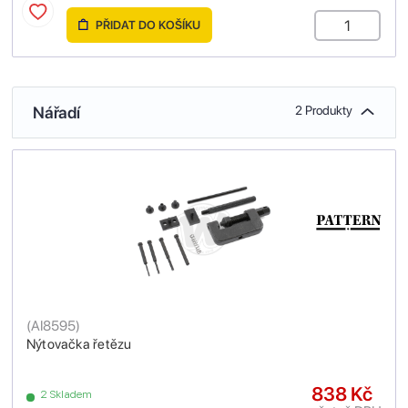
PŘIDAT DO KOŠÍKU
Nářadí
2 Produkty
(
AI8595
)
Nýtovačka řetězu
838 Kč
2 Skladem