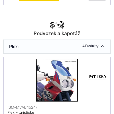
Podvozek a kapotáž
Plexi
4 Produkty
(
SM-MVAB4524
)
Plexi - turistické