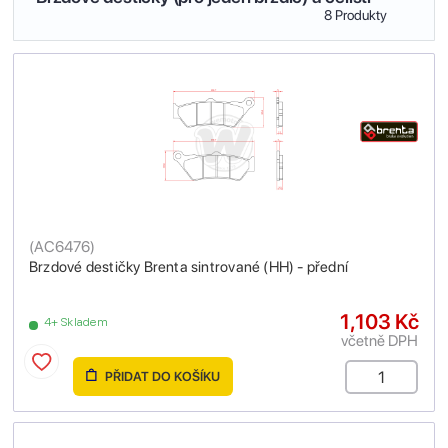
8 Produkty
(
AC6476
)
Brzdové destičky Brenta sintrované (HH) - přední
1,103 Kč
4+ Skladem
včetně DPH
PŘIDAT DO KOŠÍKU