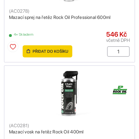
(
AC0278
)
Mazací sprej na řetěz Rock Oil Professional 600ml
546 Kč
4+ Skladem
včetně DPH
PŘIDAT DO KOŠÍKU
(
AC0281
)
Mazací vosk na řetěz Rock Oil 400ml