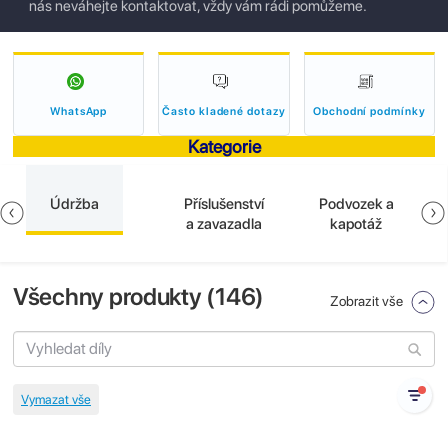
nás neváhejte kontaktovat, vždy vám rádi pomůžeme.
WhatsApp
Často kladené dotazy
Obchodní podmínky
Kategorie
Údržba
Příslušenství
Podvozek a
a zavazadla
kapotáž
Všechny produkty (
146
)
Zobrazit vše