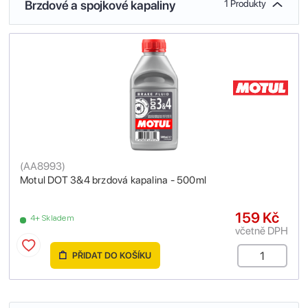
Brzdové a spojkové kapaliny
1 Produkty
(
AA8993
)
Motul DOT 3&4 brzdová kapalina - 500ml
159 Kč
4+ Skladem
včetně DPH
PŘIDAT DO KOŠÍKU