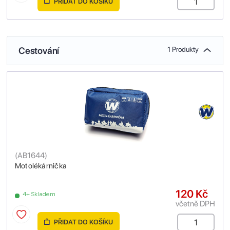
PŘIDAT DO KOŠÍKU
Cestování
1 Produkty
(
AB1644
)
Motolékárnička
120 Kč
4+ Skladem
včetně DPH
PŘIDAT DO KOŠÍKU