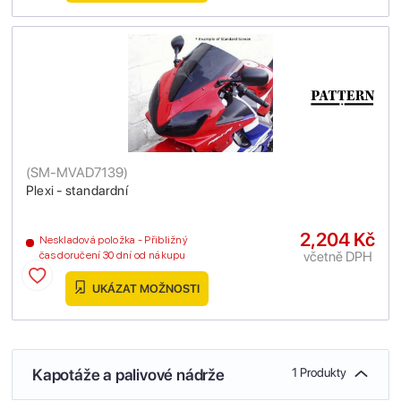
(
SM-MVAD7139
)
Plexi - standardní
2,204 Kč
Neskladová položka - Přibližný
včetně DPH
čas doručení 30 dní od nákupu
UKÁZAT MOŽNOSTI
Kapotáže a palivové nádrže
1 Produkty