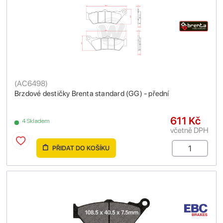
(
AC6498
)
Brzdové destičky Brenta standard (GG) - přední
611 Kč
4 Skladem
včetně DPH
PŘIDAT DO KOŠÍKU