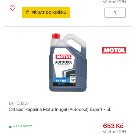
včetně DPH
PŘIDAT DO KOŠÍKU
(
AH5822
)
Chladící kapalina Motul Inugel (Autocool) Expert - 5L
653 Kč
4+ Skladem
včetně DPH