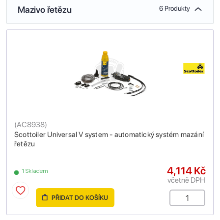
Mazivo řetězu
6 Produkty
(
AC8938
)
Scottoiler Universal V system - automatický systém mazání
řetězu
4,114 Kč
1 Skladem
včetně DPH
PŘIDAT DO KOŠÍKU