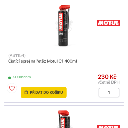
(
AB1154
)
Čistící sprej na řetěz Motul C1 400ml
230 Kč
4+ Skladem
včetně DPH
PŘIDAT DO KOŠÍKU