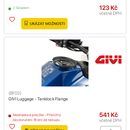
123 Kč
2 Skladem
včetně DPH
UKÁZAT MOŽNOSTI
(
BF02
)
GIVI Luggage - Tanklock Flange
541 Kč
Neskladová položka - Přibližný
včetně DPH
čas doručení 16 dní od nákupu