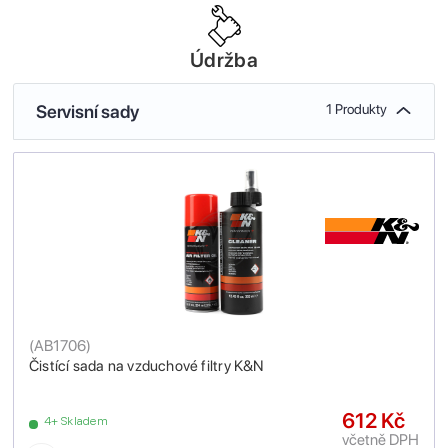
Údržba
Servisní sady
1 Produkty
(
AB1706
)
Čistící sada na vzduchové filtry K&N
612 Kč
4+ Skladem
včetně DPH