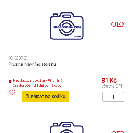
(
CK6376
)
Pružina hlavního stojanu
91 Kč
Neskladová položka - Přibližný
včetně DPH
čas doručení 21 dní od nákupu
PŘIDAT DO KOŠÍKU