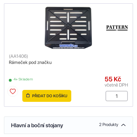
(
AA1406
)
Rámeček pod značku
55 Kč
4+ Skladem
včetně DPH
PŘIDAT DO KOŠÍKU
Hlavní a boční stojany
2 Produkty