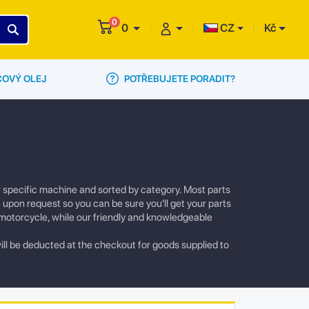
0
0
CZ
Kč
POTŘEBUJETE PORADIT?
ČOVÝ OLEJ
r specific machine and sorted by category. Most parts
e upon request so you can be sure you'll get your parts
 motorcycle, while our friendly and knowledgeable
ill be deducted at the checkout for goods supplied to