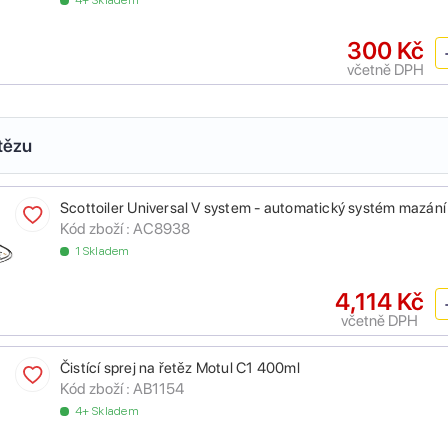
4+ Skladem
300 Kč
včetně DPH
tězu
Scottoiler Universal V system - automatický systém mazání
Kód zboží :
AC8938
1 Skladem
4,114 Kč
včetně DPH
Čistící sprej na řetěz Motul C1 400ml
Kód zboží :
AB1154
4+ Skladem