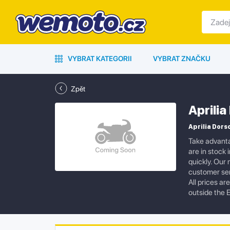
VYBRAT KATEGORII
VYBRAT ZNAČKU
Zpět
Aprili
Aprilia Dors
Take advanta
are in stock 
quickly. Our
customer ser
All prices a
outside the 