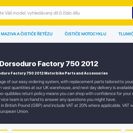
MAZIVA A ČISTIČE ŘETĚZU
ČISTIČE MOTOCYKLU
TLUMI
a Dorsoduro Factory 750 2012
oduro Factory 750 2012 Motorbike Parts and Accessories
ge of our easy ordering system, with replacement parts tailored to you
in vast quantities at our UK warehouse, and next day delivery is availabl
 no-quibbles return policy means you can shop with confidence for your
vice team is on hand to answer any questions you might have.
re in British Pound (GBP) and include VAT at 20% where applicable. VAT w
European Union.