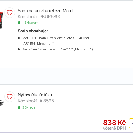
Sada na údržbu řetězu Motul
Kód zboží :
PKUR6390
1 Skladem
Sada obsahuje:
Motul C1 Chain Clean, čistič řetězu - 400ml
(AB1154 , Množství 1)
Kartáč na čištění řetězu (AA4512 , Množství 1)
Nýtovačka řetězu
Kód zboží :
AI8595
3 Skladem
838 Kč
včetně DPH