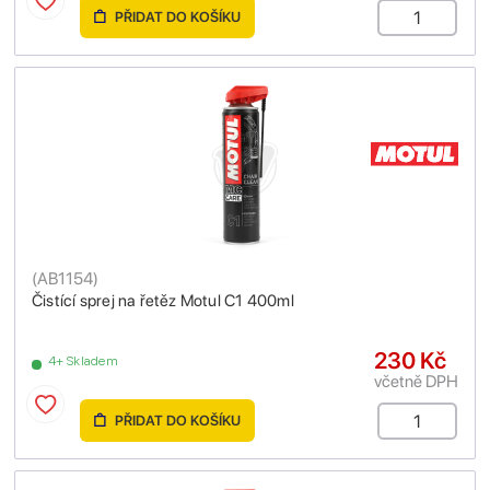
PŘIDAT DO KOŠÍKU
(
AB1154
)
Čistící sprej na řetěz Motul C1 400ml
230 Kč
4+ Skladem
včetně DPH
PŘIDAT DO KOŠÍKU