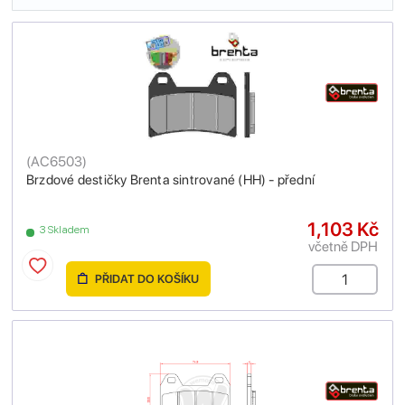
(
AC6503
)
Brzdové destičky Brenta sintrované (HH) - přední
1,103 Kč
3 Skladem
včetně DPH
PŘIDAT DO KOŠÍKU