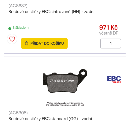
(
AC8687
)
Brzdové destičky EBC sintrované (HH) - zadní
971 Kč
3 Skladem
včetně DPH
PŘIDAT DO KOŠÍKU
(
AC5305
)
Brzdové destičky EBC standard (GG) - zadní