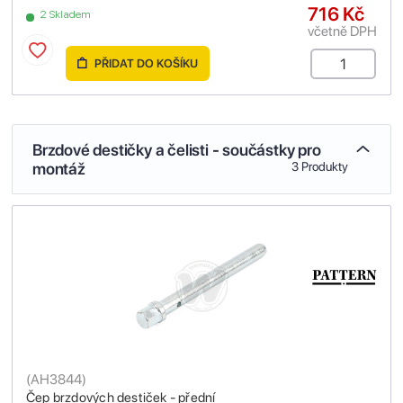
716 Kč
2 Skladem
včetně DPH
PŘIDAT DO KOŠÍKU
Brzdové destičky a čelisti - součástky pro
montáž
3 Produkty
(
AH3844
)
Čep brzdových destiček - přední