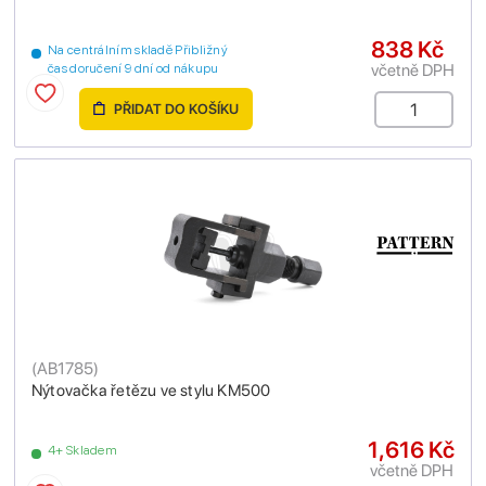
838 Kč
Na centrálním skladě Přibližný
včetně DPH
čas doručení 9 dní od nákupu
PŘIDAT DO KOŠÍKU
(
AB1785
)
Nýtovačka řetězu ve stylu KM500
1,616 Kč
4+ Skladem
včetně DPH