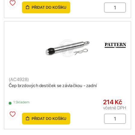
PŘIDAT DO KOŠÍKU
(
AC4928
)
Čep brzdových destiček se závlačkou - zadní
214 Kč
1 Skladem
včetně DPH
PŘIDAT DO KOŠÍKU