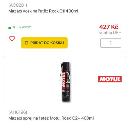
(
AC0281
)
Mazací vosk na řetěz Rock Oil 400ml
427 Kč
4+ Skladem
včetně DPH
PŘIDAT DO KOŠÍKU
(
AH6196
)
Mazací sprej na řetěz Motul Road C2+ 400ml