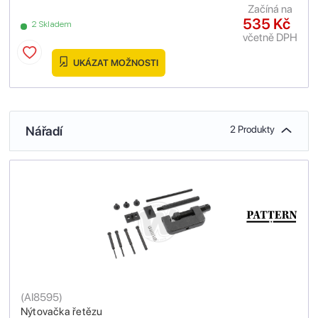
Začíná na
535 Kč
2 Skladem
včetně DPH
UKÁZAT MOŽNOSTI
Nářadí
2 Produkty
(
AI8595
)
Nýtovačka řetězu