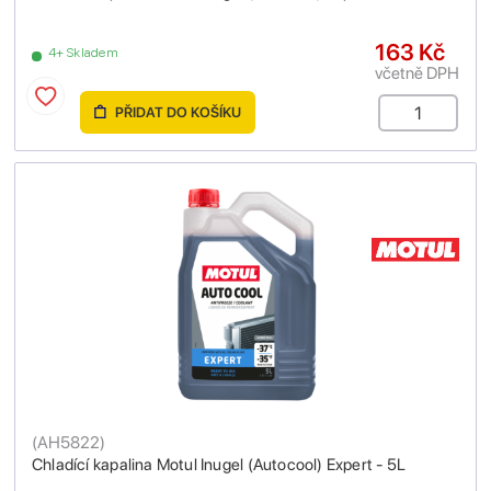
163 Kč
4+ Skladem
včetně DPH
PŘIDAT DO KOŠÍKU
(
AH5822
)
Chladící kapalina Motul Inugel (Autocool) Expert - 5L