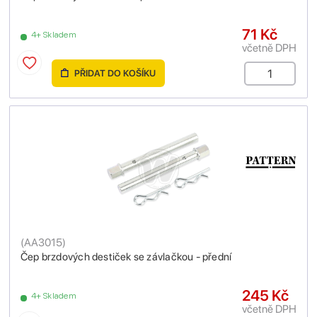
71 Kč
4+ Skladem
včetně DPH
PŘIDAT DO KOŠÍKU
(
AA3015
)
Čep brzdových destiček se závlačkou - přední
245 Kč
4+ Skladem
včetně DPH