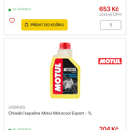
653 Kč
4+ Skladem
včetně DPH
PŘIDAT DO KOŠÍKU
(
AI6640
)
Chladící kapalina Motul Motocool Expert - 1L
204 Kč
4+ Skladem