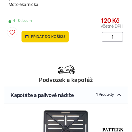
Motolékárnička
120 Kč
4+ Skladem
včetně DPH
PŘIDAT DO KOŠÍKU
Podvozek a kapotáž
Kapotáže a palivové nádrže
1 Produkty