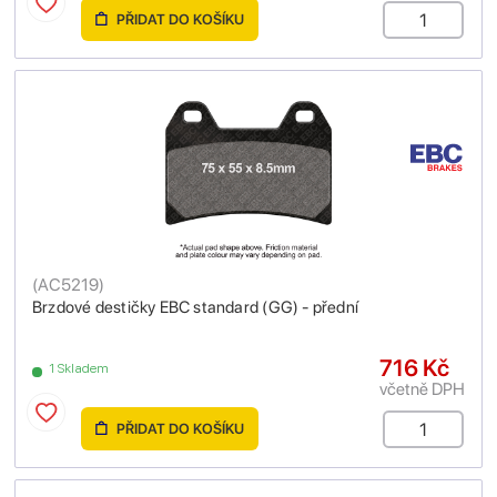
PŘIDAT DO KOŠÍKU
(
AC5219
)
Brzdové destičky EBC standard (GG) - přední
716 Kč
1 Skladem
včetně DPH
PŘIDAT DO KOŠÍKU