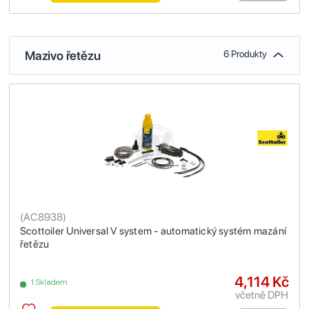
Mazivo řetězu
6 Produkty
(
AC8938
)
Scottoiler Universal V system - automatický systém mazání
řetězu
4,114 Kč
1 Skladem
včetně DPH