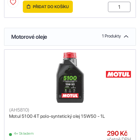
PŘIDAT DO KOŠÍKU
Motorové oleje
1 Produkty
(
AH5810
)
Motul 5100 4T polo-syntetický olej 15W50 - 1L
290 Kč
4+ Skladem
včetně DPH