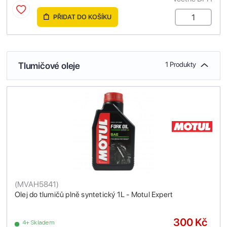
PŘIDAT DO KOŠÍKU
Tlumičové oleje
1 Produkty
(
MVAH5841
)
Olej do tlumičů plně syntetický 1L - Motul Expert
300 Kč
4+ Skladem