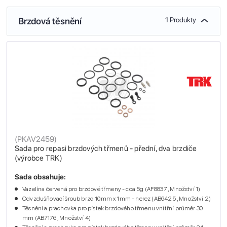
Brzdová těsnění
1 Produkty
(
PKAV2459
)
Sada pro repasi brzdových třmenů - přední, dva brzdiče
(výrobce TRK)
Sada obsahuje:
Vazelína červená pro brzdové třmeny - cca 5g (AF8837 , Množství 1)
Odvzdušňovací šroub brzd 10mm x 1mm - nerez (AB6425 , Množství 2)
Těsnění a prachovka pro pístek brzdového třmenu vnitřní průměr 30
mm (AB7176 , Množství 4)