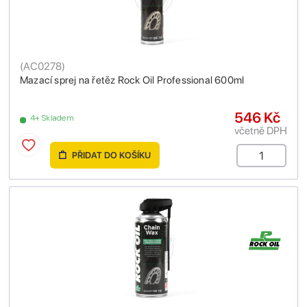
(
AC0278
)
Mazací sprej na řetěz Rock Oil Professional 600ml
546 Kč
4+ Skladem
včetně DPH
PŘIDAT DO KOŠÍKU