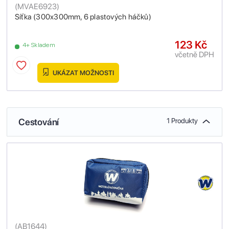
(
MVAE6923
)
Síťka (300x300mm, 6 plastových háčků)
123 Kč
4+ Skladem
včetně DPH
UKÁZAT MOŽNOSTI
Cestování
1 Produkty
(
AB1644
)