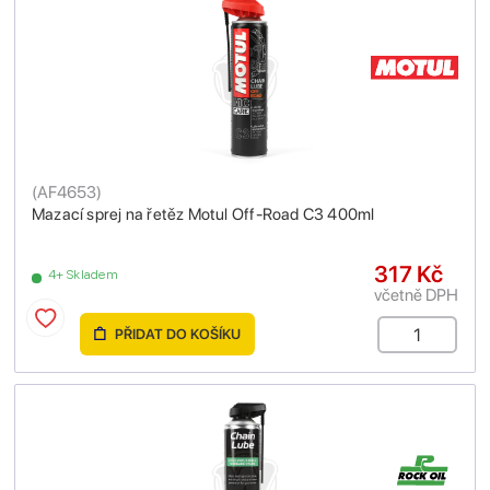
(
AF4653
)
Mazací sprej na řetěz Motul Off-Road C3 400ml
317 Kč
4+ Skladem
včetně DPH
PŘIDAT DO KOŠÍKU