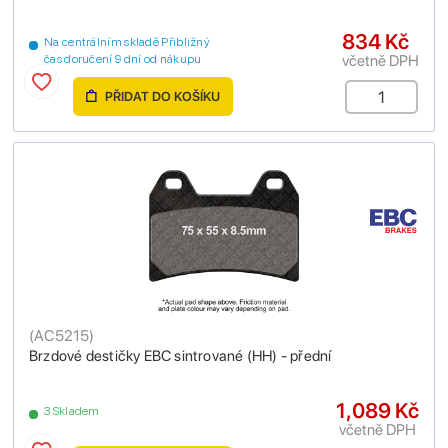
834 Kč
Na centrálním skladě Přibližný
včetně DPH
čas doručení 9 dní od nákupu
PŘIDAT DO KOŠÍKU
(
AC5215
)
Brzdové destičky EBC sintrované (HH) - přední
1,089 Kč
3 Skladem
včetně DPH