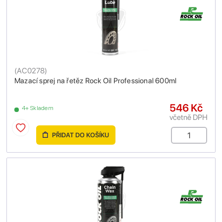
(
AC0278
)
Mazací sprej na řetěz Rock Oil Professional 600ml
546 Kč
4+ Skladem
včetně DPH
PŘIDAT DO KOŠÍKU