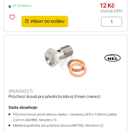
12 Kč
4+ Skladem
včetně DPH
PŘIDAT DO KOŠÍKU
(
PKAD4327
)
Průchozí šroub pro přední brzdový třmen (nerez)
Sada obsahuje:
Průchozí šroub pro brzdovou hadici - nerezový, M10 x 1.00mm, délka
22mm (AA1683 , Množství 1)
Měděná podložka pro průchozí šroub (AB7343 , Množství 2)