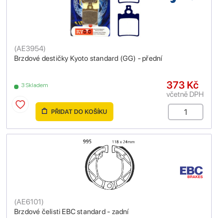
(
AE3954
)
Brzdové destičky Kyoto standard (GG) - přední
373 Kč
3 Skladem
včetně DPH
PŘIDAT DO KOŠÍKU
(
AE6101
)
Brzdové čelisti EBC standard - zadní