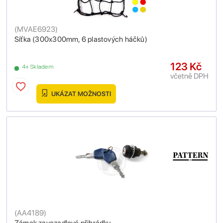
(
MVAE6923
)
Síťka (300x300mm, 6 plastových háčků)
123 Kč
4+ Skladem
včetně DPH
UKÁZAT MOŽNOSTI
(
AA4189
)
Zámek zavazadlové přihrádky