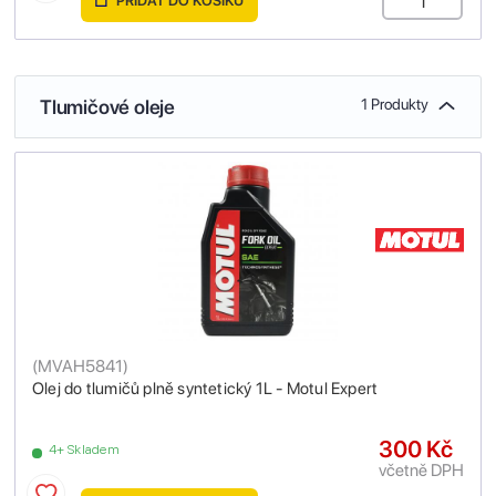
PŘIDAT DO KOŠÍKU
Tlumičové oleje
1 Produkty
(
MVAH5841
)
Olej do tlumičů plně syntetický 1L - Motul Expert
300 Kč
4+ Skladem
včetně DPH