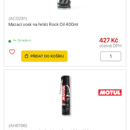
(
AC0281
)
Mazací vosk na řetěz Rock Oil 400ml
427 Kč
4+ Skladem
včetně DPH
PŘIDAT DO KOŠÍKU
(
AH6196
)