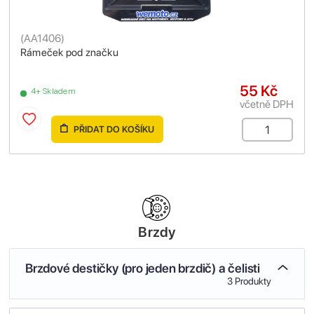
(
AA1406
)
Rámeček pod značku
55 Kč
4+ Skladem
včetně DPH
PŘIDAT DO KOŠÍKU
Brzdy
Brzdové destičky (pro jeden brzdič) a čelisti
3 Produkty