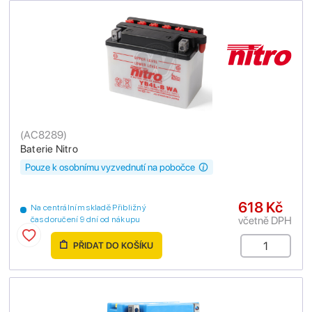
(
AC8289
)
Baterie Nitro
Pouze k osobnímu vyzvednutí na pobočce
618 Kč
Na centrálním skladě Přibližný
včetně DPH
čas doručení 9 dní od nákupu
PŘIDAT DO KOŠÍKU