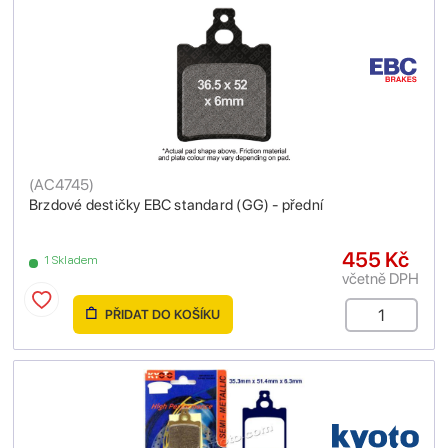
(
AC4745
)
Brzdové destičky EBC standard (GG) - přední
455 Kč
1 Skladem
včetně DPH
PŘIDAT DO KOŠÍKU