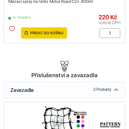
Mazací sprej na řetěz Motul Road C2+ 400ml
220 Kč
4+ Skladem
včetně DPH
PŘIDAT DO KOŠÍKU
Příslušenství a zavazadla
Zavazadla
2 Produkty