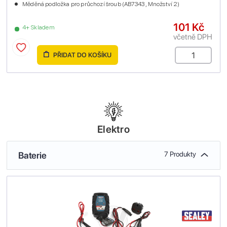
Měděná podložka pro průchozí šroub (AB7343 , Množství 2)
101 Kč
4+ Skladem
včetně DPH
PŘIDAT DO KOŠÍKU
Elektro
Baterie
7 Produkty