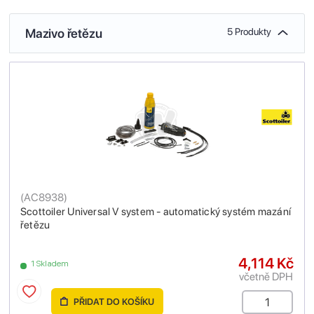
Mazivo řetězu
5 Produkty
(
AC8938
)
Scottoiler Universal V system - automatický systém mazání
řetězu
4,114 Kč
1 Skladem
včetně DPH
PŘIDAT DO KOŠÍKU