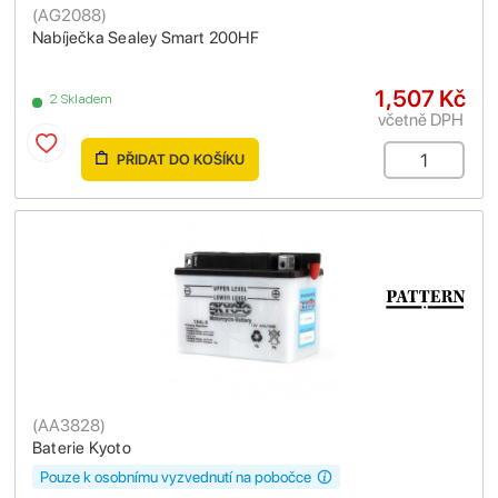
(
AG2088
)
Nabíječka Sealey Smart 200HF
1,507 Kč
2 Skladem
včetně DPH
PŘIDAT DO KOŠÍKU
(
AA3828
)
Baterie Kyoto
Pouze k osobnímu vyzvednutí na pobočce