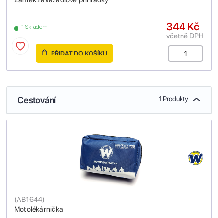
344 Kč
1 Skladem
včetně DPH
PŘIDAT DO KOŠÍKU
Cestování
1 Produkty
(
AB1644
)
Motolékárnička