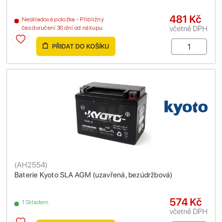
481 Kč
Neskladová položka - Přibližný
včetně DPH
čas doručení 30 dní od nákupu
PŘIDAT DO KOŠÍKU
(
AH2554
)
Baterie Kyoto SLA AGM (uzavřená, bezúdržbová)
574 Kč
1 Skladem
včetně DPH