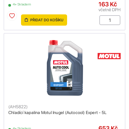
163 Kč
4+ Skladem
včetně DPH
PŘIDAT DO KOŠÍKU
(
AH5822
)
Chladící kapalina Motul Inugel (Autocool) Expert - 5L
653 Kč
4+ Skladem