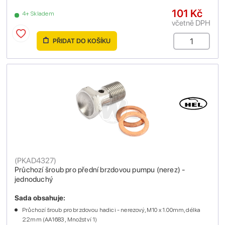
101 Kč
4+ Skladem
včetně DPH
PŘIDAT DO KOŠÍKU
(
PKAD4327
)
Průchozí šroub pro přední brzdovou pumpu (nerez) -
jednoduchý
Sada obsahuje:
Průchozí šroub pro brzdovou hadici - nerezový, M10 x 1.00mm, délka
22mm (AA1683 , Množství 1)