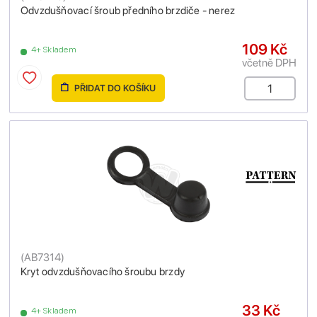
Odvzdušňovací šroub předního brzdiče - nerez
109 Kč
4+ Skladem
včetně DPH
PŘIDAT DO KOŠÍKU
(
AB7314
)
Kryt odvzdušňovacího šroubu brzdy
33 Kč
4+ Skladem