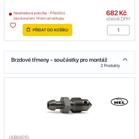
682 Kč
Neskladová položka - Přibližný
včetně DPH
čas doručení 14 dní od nákupu
PŘIDAT DO KOŠÍKU
Brzdové třmeny - součástky pro montáž
2 Produkty
(
AB6425
)