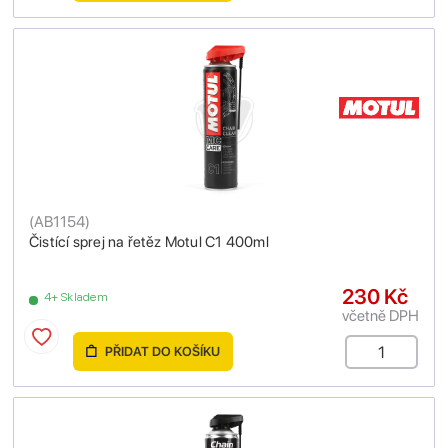
(
AB1154
)
Čistící sprej na řetěz Motul C1 400ml
230 Kč
4+ Skladem
včetně DPH
PŘIDAT DO KOŠÍKU