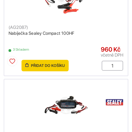
(
AG2087
)
Nabíječka Sealey Compact 100HF
960 Kč
3 Skladem
včetně DPH
PŘIDAT DO KOŠÍKU