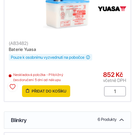
(
AB3482
)
Baterie Yuasa
Pouze k osobnímu vyzvednutí na pobočce
852 Kč
Neskladová položka - Přibližný
včetně DPH
čas doručení 5 dní od nákupu
PŘIDAT DO KOŠÍKU
Blinkry
6 Produkty