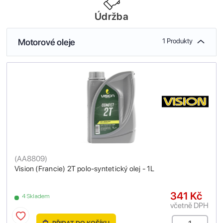
Údržba
Motorové oleje
1 Produkty
(
AA8809
)
Vision (Francie) 2T polo-syntetický olej - 1L
341 Kč
4 Skladem
včetně DPH