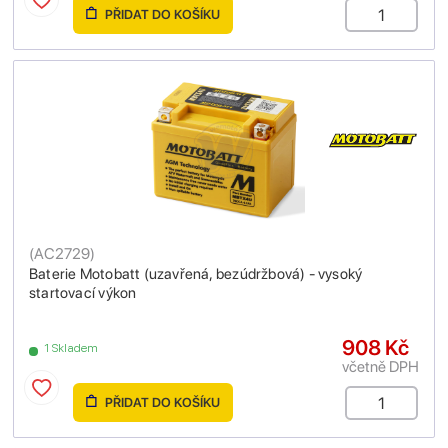
PŘIDAT DO KOŠÍKU
(
AC2729
)
Baterie Motobatt (uzavřená, bezúdržbová) - vysoký
startovací výkon
908 Kč
1 Skladem
včetně DPH
PŘIDAT DO KOŠÍKU