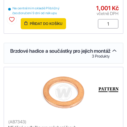
1,001 Kč
Na centrálním skladě Přibližný
včetně DPH
čas doručení 9 dní od nákupu
PŘIDAT DO KOŠÍKU
Brzdové hadice a součástky pro jejich montáž
3 Produkty
(
AB7343
)