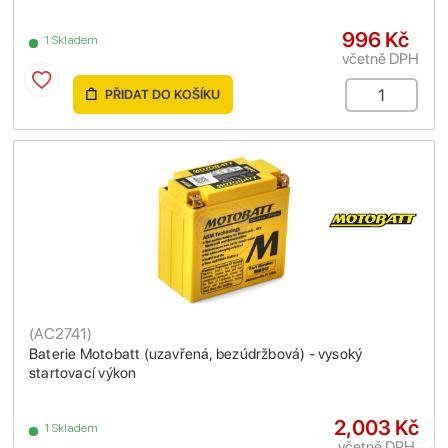
996 Kč
1 Skladem
včetně DPH
PŘIDAT DO KOŠÍKU
(
AC2741
)
Baterie Motobatt (uzavřená, bezúdržbová) - vysoký
startovací výkon
2,003 Kč
1 Skladem
včetně DPH