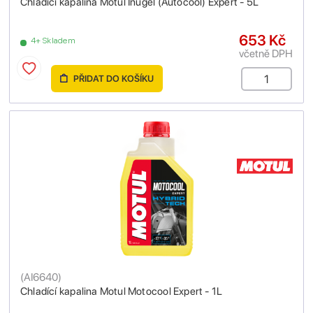
Chladící kapalina Motul Inugel (Autocool) Expert - 5L
653 Kč
4+ Skladem
včetně DPH
PŘIDAT DO KOŠÍKU
(
AI6640
)
Chladící kapalina Motul Motocool Expert - 1L