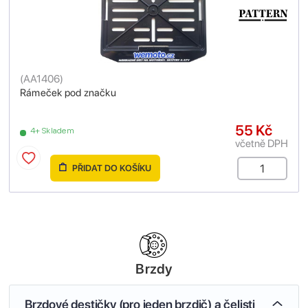
(
AA1406
)
Rámeček pod značku
55 Kč
4+ Skladem
včetně DPH
PŘIDAT DO KOŠÍKU
Brzdy
Brzdové destičky (pro jeden brzdič) a čelisti