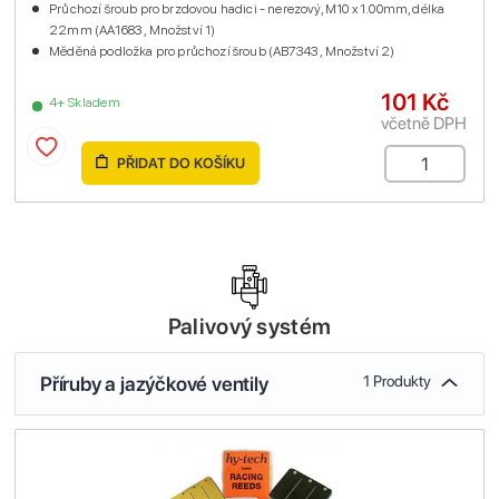
Průchozí šroub pro brzdovou hadici - nerezový, M10 x 1.00mm, délka
22mm (AA1683 , Množství 1)
Měděná podložka pro průchozí šroub (AB7343 , Množství 2)
101 Kč
4+ Skladem
včetně DPH
PŘIDAT DO KOŠÍKU
Palivový systém
Příruby a jazýčkové ventily
1 Produkty