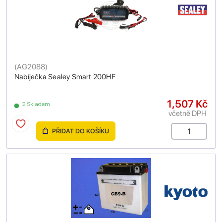
(
AG2088
)
Nabíječka Sealey Smart 200HF
1,507 Kč
2 Skladem
včetně DPH
PŘIDAT DO KOŠÍKU