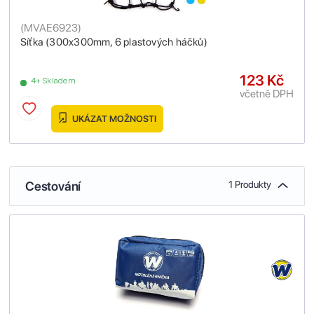
(
MVAE6923
)
Síťka (300x300mm, 6 plastových háčků)
123 Kč
4+ Skladem
včetně DPH
UKÁZAT MOŽNOSTI
Cestování
1 Produkty