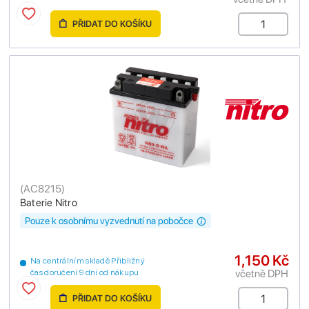
PŘIDAT DO KOŠÍKU
(
AC8215
)
Baterie Nitro
Pouze k osobnímu vyzvednutí na pobočce
1,150 Kč
Na centrálním skladě Přibližný
včetně DPH
čas doručení 9 dní od nákupu
PŘIDAT DO KOŠÍKU