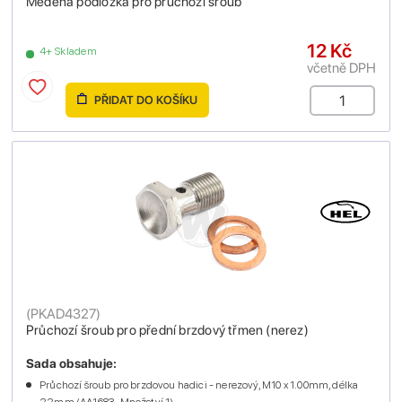
Měděná podložka pro průchozí šroub
12 Kč
4+ Skladem
včetně DPH
PŘIDAT DO KOŠÍKU
(
PKAD4327
)
Průchozí šroub pro přední brzdový třmen (nerez)
Sada obsahuje:
Průchozí šroub pro brzdovou hadici - nerezový, M10 x 1.00mm, délka
22mm (AA1683 , Množství 1)