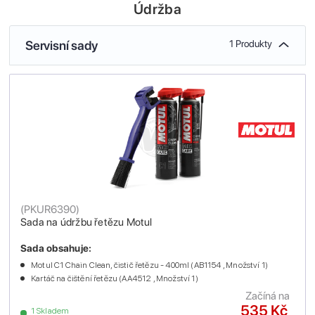
Údržba
Servisní sady
1 Produkty
(
PKUR6390
)
Sada na údržbu řetězu Motul
Sada obsahuje:
Motul C1 Chain Clean, čistič řetězu - 400ml (AB1154 , Množství 1)
Kartáč na čištění řetězu (AA4512 , Množství 1)
Začíná na
535 Kč
1 Skladem