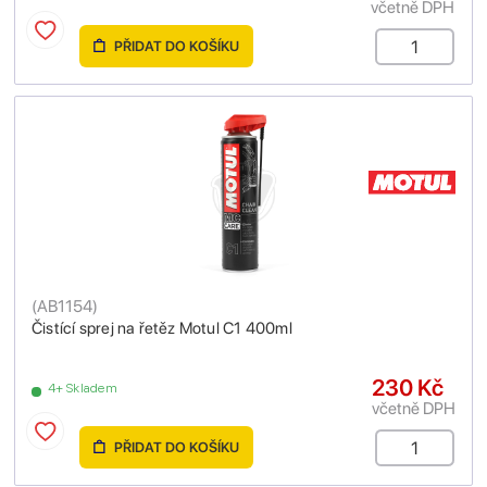
včetně DPH
PŘIDAT DO KOŠÍKU
(
AB1154
)
Čistící sprej na řetěz Motul C1 400ml
230 Kč
4+ Skladem
včetně DPH
PŘIDAT DO KOŠÍKU