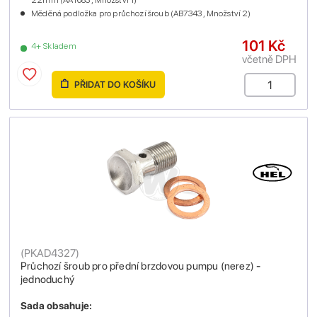
Měděná podložka pro průchozí šroub (AB7343 , Množství 2)
101 Kč
4+ Skladem
včetně DPH
PŘIDAT DO KOŠÍKU
(
PKAD4327
)
Průchozí šroub pro přední brzdovou pumpu (nerez) -
jednoduchý
Sada obsahuje: