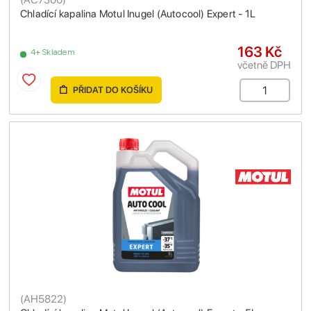
Chladící kapalina Motul Inugel (Autocool) Expert - 1L
163 Kč
4+ Skladem
včetně DPH
PŘIDAT DO KOŠÍKU
(
AH5822
)