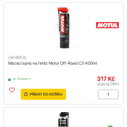
(
AF4653
)
Mazací sprej na řetěz Motul Off-Road C3 400ml
317 Kč
4+ Skladem
včetně DPH
PŘIDAT DO KOŠÍKU