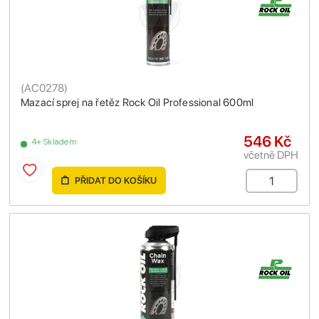
(
AC0278
)
Mazací sprej na řetěz Rock Oil Professional 600ml
546 Kč
4+ Skladem
včetně DPH
PŘIDAT DO KOŠÍKU