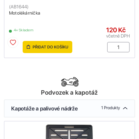
(
AB1644
)
Motolékárnička
120 Kč
4+ Skladem
včetně DPH
PŘIDAT DO KOŠÍKU
Podvozek a kapotáž
Kapotáže a palivové nádrže
1 Produkty