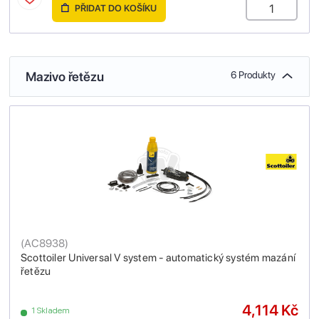
PŘIDAT DO KOŠÍKU
Mazivo řetězu
6 Produkty
(
AC8938
)
Scottoiler Universal V system - automatický systém mazání
řetězu
4,114 Kč
1 Skladem