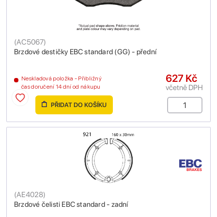
(
AC5067
)
Brzdové destičky EBC standard (GG) - přední
627 Kč
Neskladová položka - Přibližný
včetně DPH
čas doručení 14 dní od nákupu
PŘIDAT DO KOŠÍKU
(
AE4028
)
Brzdové čelisti EBC standard - zadní