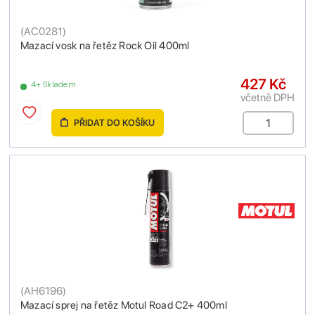
(
AC0281
)
Mazací vosk na řetěz Rock Oil 400ml
427 Kč
4+ Skladem
včetně DPH
PŘIDAT DO KOŠÍKU
(
AH6196
)
Mazací sprej na řetěz Motul Road C2+ 400ml