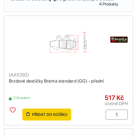
4 Produkty
(
AA5392
)
Brzdové destičky Brenta standard (GG) - přední
517 Kč
3 Skladem
včetně DPH
PŘIDAT DO KOŠÍKU