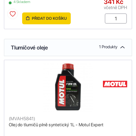
341 Kč
4 Skladem
včetně DPH
PŘIDAT DO KOŠÍKU
Tlumičové oleje
1 Produkty
(
MVAH5841
)
Olej do tlumičů plně syntetický 1L - Motul Expert