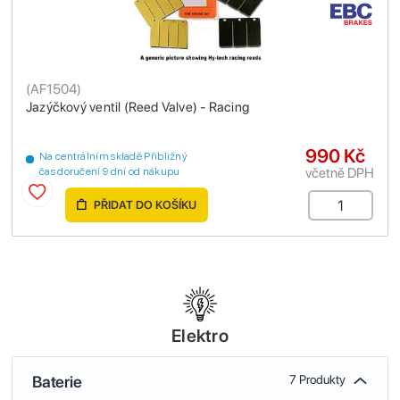
(
AF1504
)
Jazýčkový ventil (Reed Valve) - Racing
990 Kč
Na centrálním skladě Přibližný
včetně DPH
čas doručení 9 dní od nákupu
PŘIDAT DO KOŠÍKU
Elektro
Baterie
7 Produkty