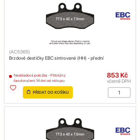
(
AC5365
)
Brzdové destičky EBC sintrované (HH) - přední
853 Kč
Neskladová položka - Přibližný
včetně DPH
čas doručení 14 dní od nákupu
PŘIDAT DO KOŠÍKU