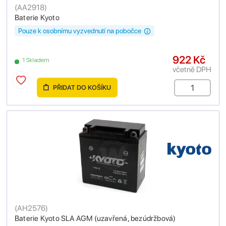
(
AA2918
)
Baterie Kyoto
Pouze k osobnímu vyzvednutí na pobočce
922 Kč
1 Skladem
včetně DPH
PŘIDAT DO KOŠÍKU
(
AH2576
)
Baterie Kyoto SLA AGM (uzavřená, bezúdržbová)