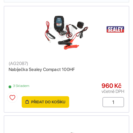
(
AG2087
)
Nabíječka Sealey Compact 100HF
960 Kč
3 Skladem
včetně DPH
PŘIDAT DO KOŠÍKU