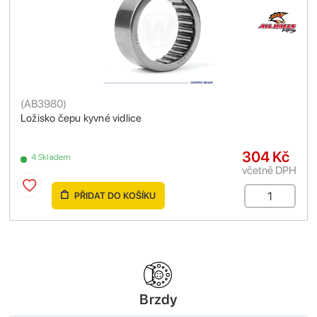
(
AB3980
)
Ložisko čepu kyvné vidlice
304 Kč
4 Skladem
včetně DPH
PŘIDAT DO KOŠÍKU
Brzdy