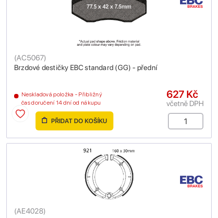
(
AC5067
)
Brzdové destičky EBC standard (GG) - přední
627 Kč
Neskladová položka - Přibližný
včetně DPH
čas doručení 14 dní od nákupu
PŘIDAT DO KOŠÍKU
(
AE4028
)