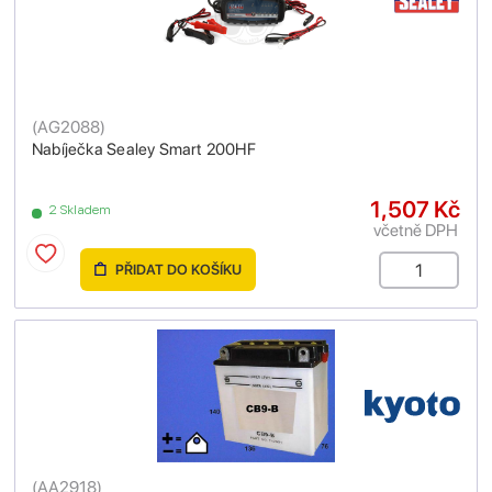
(
AG2088
)
Nabíječka Sealey Smart 200HF
1,507 Kč
2 Skladem
včetně DPH
PŘIDAT DO KOŠÍKU
(
AA2918
)