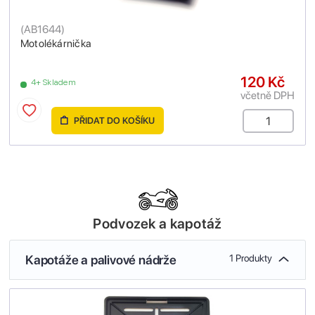
(
AB1644
)
Motolékárnička
120 Kč
4+ Skladem
včetně DPH
PŘIDAT DO KOŠÍKU
Podvozek a kapotáž
Kapotáže a palivové nádrže
1 Produkty