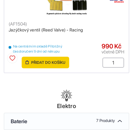
(
AF1504
)
Jazýčkový ventil (Reed Valve) - Racing
990 Kč
Na centrálním skladě Přibližný
včetně DPH
čas doručení 9 dní od nákupu
PŘIDAT DO KOŠÍKU
Elektro
Baterie
7 Produkty