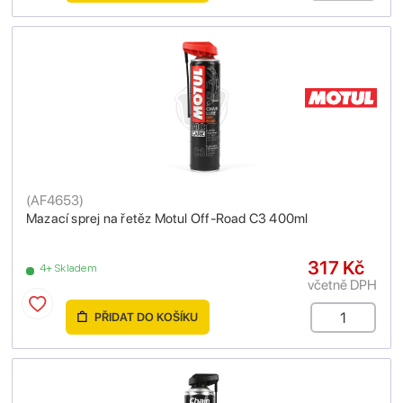
(
AF4653
)
Mazací sprej na řetěz Motul Off-Road C3 400ml
317 Kč
4+ Skladem
včetně DPH
PŘIDAT DO KOŠÍKU