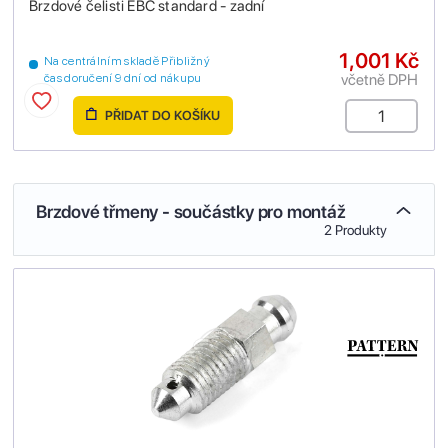
Brzdové čelisti EBC standard - zadní
1,001 Kč
Na centrálním skladě Přibližný
včetně DPH
čas doručení 9 dní od nákupu
PŘIDAT DO KOŠÍKU
Brzdové třmeny - součástky pro montáž
2 Produkty