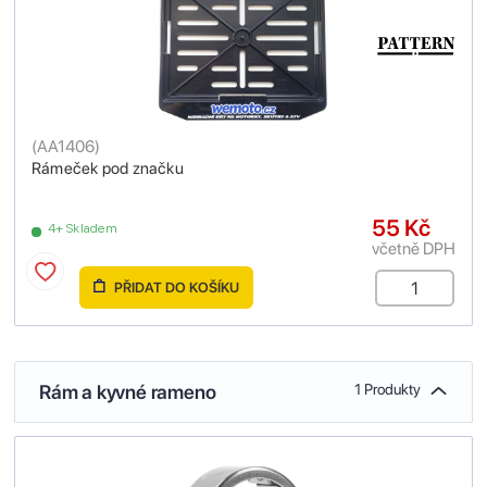
(
AA1406
)
Rámeček pod značku
55 Kč
4+ Skladem
včetně DPH
PŘIDAT DO KOŠÍKU
Rám a kyvné rameno
1 Produkty