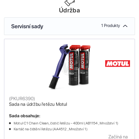
Údržba
Servisní sady
1 Produkty
(
PKUR6390
)
Sada na údržbu řetězu Motul
Sada obsahuje:
Motul C1 Chain Clean, čistič řetězu - 400ml (AB1154 , Množství 1)
Kartáč na čištění řetězu (AA4512 , Množství 1)
Začíná na