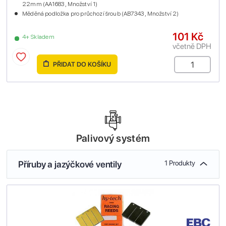
22mm (AA1683 , Množství 1)
Měděná podložka pro průchozí šroub (AB7343 , Množství 2)
101 Kč
4+ Skladem
včetně DPH
PŘIDAT DO KOŠÍKU
Palivový systém
Příruby a jazýčkové ventily
1 Produkty