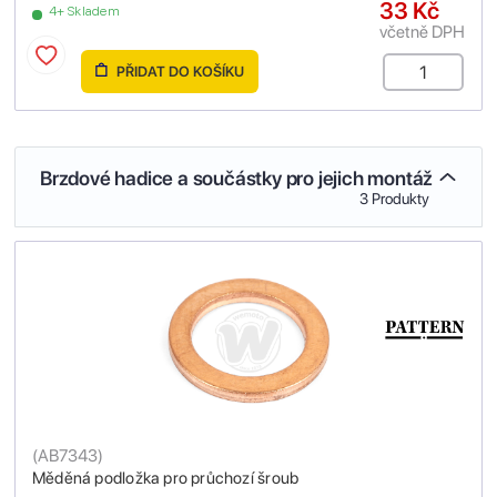
33 Kč
4+ Skladem
včetně DPH
PŘIDAT DO KOŠÍKU
Brzdové hadice a součástky pro jejich montáž
3 Produkty
(
AB7343
)
Měděná podložka pro průchozí šroub