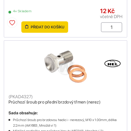
12 Kč
4+ Skladem
včetně DPH
PŘIDAT DO KOŠÍKU
(
PKAD4327
)
Průchozí šroub pro přední brzdový třmen (nerez)
Sada obsahuje:
Průchozí šroub pro brzdovou hadici - nerezový, M10 x 1.00mm, délka
22mm (AA1683 , Množství 1)
Měděná podložka pro průchozí šroub (AB7343 , Množství 2)