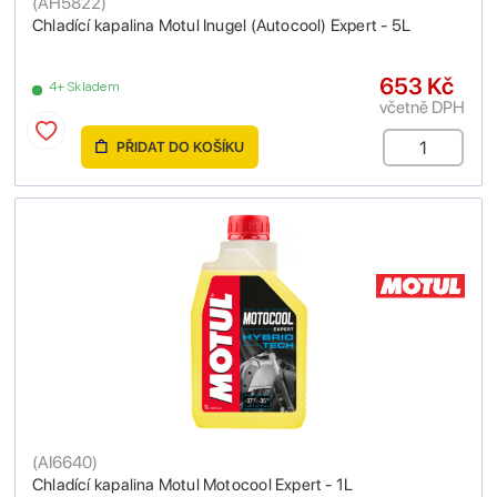
(
AH5822
)
Chladící kapalina Motul Inugel (Autocool) Expert - 5L
653 Kč
4+ Skladem
včetně DPH
PŘIDAT DO KOŠÍKU
(
AI6640
)
Chladící kapalina Motul Motocool Expert - 1L