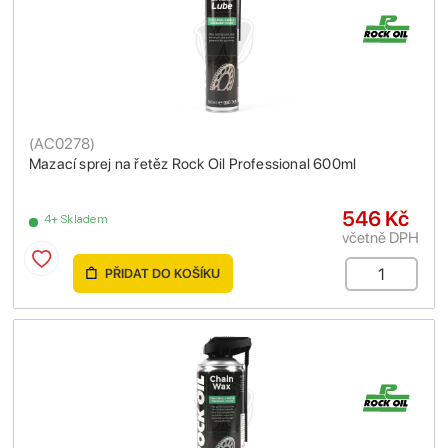
(
AC0278
)
Mazací sprej na řetěz Rock Oil Professional 600ml
546 Kč
4+ Skladem
včetně DPH
PŘIDAT DO KOŠÍKU