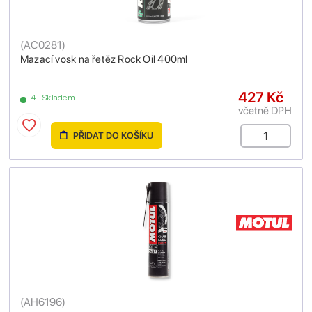
(
AC0281
)
Mazací vosk na řetěz Rock Oil 400ml
427 Kč
4+ Skladem
včetně DPH
PŘIDAT DO KOŠÍKU
(
AH6196
)