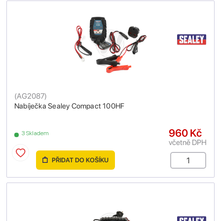
(
AG2087
)
Nabíječka Sealey Compact 100HF
960 Kč
3 Skladem
včetně DPH
PŘIDAT DO KOŠÍKU