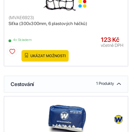
(
MVAE6923
)
Síťka (300x300mm, 6 plastových háčků)
123 Kč
4+ Skladem
včetně DPH
UKÁZAT MOŽNOSTI
Cestování
1 Produkty