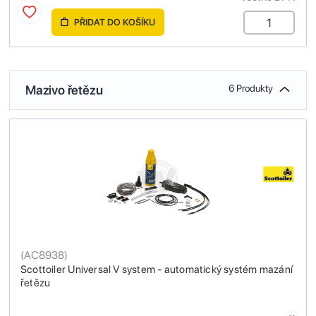
PŘIDAT DO KOŠÍKU
Mazivo řetězu
6 Produkty
(
AC8938
)
Scottoiler Universal V system - automatický systém mazání
řetězu