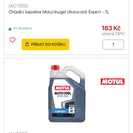
(
AC7300
)
Chladící kapalina Motul Inugel (Autocool) Expert - 1L
163 Kč
4+ Skladem
včetně DPH
PŘIDAT DO KOŠÍKU