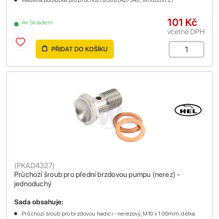
101 Kč
4+ Skladem
včetně DPH
PŘIDAT DO KOŠÍKU
(
PKAD4327
)
Průchozí šroub pro přední brzdovou pumpu (nerez) -
jednoduchý
Sada obsahuje:
Průchozí šroub pro brzdovou hadici - nerezový, M10 x 1.00mm, délka