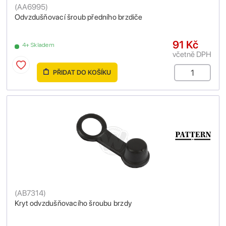
(
AA6995
)
Odvzdušňovací šroub předního brzdiče
91 Kč
4+ Skladem
včetně DPH
PŘIDAT DO KOŠÍKU
(
AB7314
)
Kryt odvzdušňovacího šroubu brzdy