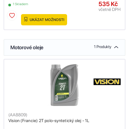
535 Kč
1 Skladem
včetně DPH
UKÁZAT MOŽNOSTI
Motorové oleje
1 Produkty
(
AA8809
)
Vision (Francie) 2T polo-syntetický olej - 1L