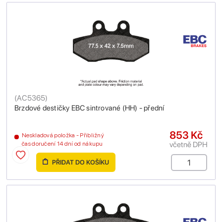
(
AC5365
)
Brzdové destičky EBC sintrované (HH) - přední
853 Kč
Neskladová položka - Přibližný
včetně DPH
čas doručení 14 dní od nákupu
PŘIDAT DO KOŠÍKU