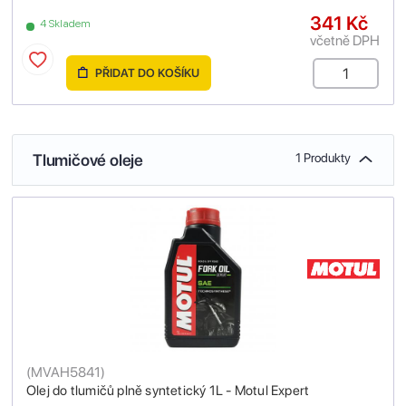
341 Kč
4 Skladem
včetně DPH
PŘIDAT DO KOŠÍKU
Tlumičové oleje
1 Produkty
(
MVAH5841
)
Olej do tlumičů plně syntetický 1L - Motul Expert