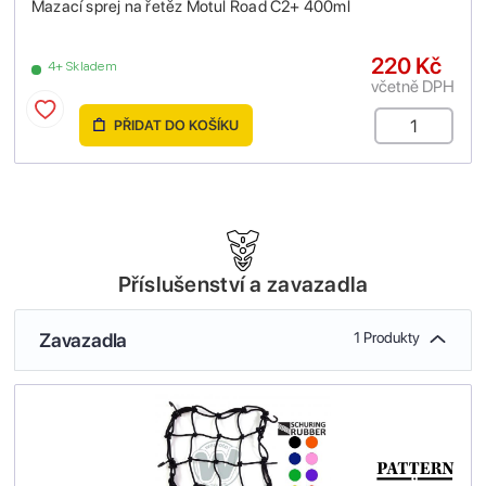
Mazací sprej na řetěz Motul Road C2+ 400ml
220 Kč
4+ Skladem
včetně DPH
PŘIDAT DO KOŠÍKU
Příslušenství a zavazadla
Zavazadla
1 Produkty