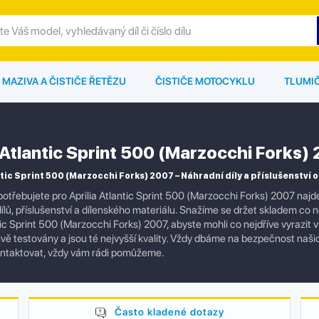
MAZIVA A ČISTIČE ŘETĚZU
ČISTIČE MOTOCYKLU
TLUMI
a Atlantic Sprint 500 (Marzocchi Forks)
ntic Sprint 500 (Marzocchi Forks) 2007 – Náhradní díly a příslušenství o
otřebujete pro Aprilia Atlantic Sprint 500 (Marzocchi Forks) 2007 naj
ílů, příslušenství a dílenského materiálu. Snažíme se držet skladem co n
ntic Sprint 500 (Marzocchi Forks) 2007, abyste mohli co nejdříve vyrazi
člivě testovány a jsou té nejvyšší kvality. Vždy dbáme na bezpečnost naš
ontaktovat, vždy vám rádi pomůžeme.
Často kladené dotazy