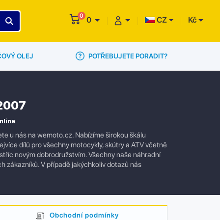
0
0
CZ
Kč
POTŘEBUJETE PORADIT?
ČOVÝ OLEJ
 2007
nline
dete u nás na wemoto.cz. Nabízíme širokou škálu
ejvíce dílů pro všechny motocykly, skútry a ATV včetně
t vstříc novým dobrodružstvím. Všechny naše náhradní
ich zákazníků. V případě jakýchkoliv dotazů nás
Obchodní podmínky