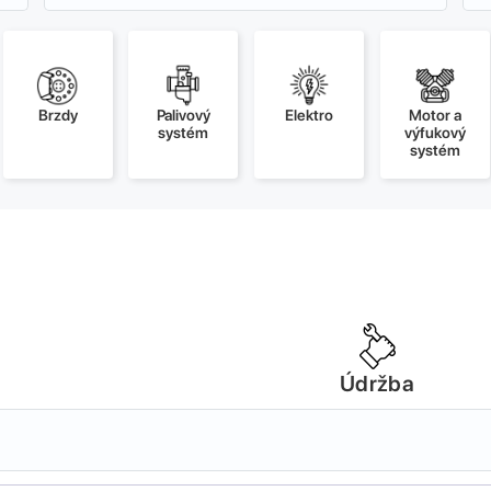
Brzdy
Palivový
Elektro
Motor a
systém
výfukový
systém
Údržba