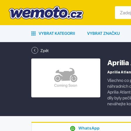
VYBRAT KATEGORII
VYBRAT ZNAČKU
Zpět
Aprili
Aprilia Atla
Všechno co p
náhradních d
Aprilia Atla
díly byly pe
neváhejte k
WhatsApp