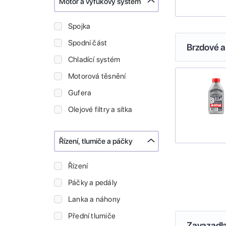
Motor a výfukový systém
Spojka
Spodní část
Brzdové a
Chladící systém
Motorová těsnění
Gufera
Olejové filtry a sítka
Řízení, tlumiče a páčky
Řízení
Páčky a pedály
Lanka a náhony
Přední tlumiče
Zavazadl