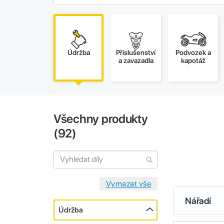
Údržba
Příslušenství
Podvozek a
a zavazadla
kapotáž
Všechny produkty
(
92
)
Nářadí
Údržba