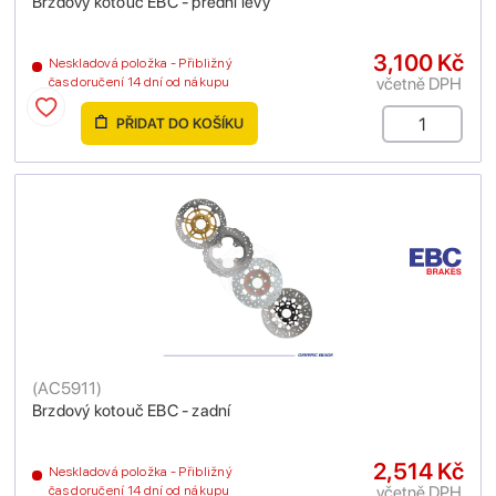
Brzdový kotouč EBC - přední levý
3,100 Kč
Neskladová položka - Přibližný
včetně DPH
čas doručení 14 dní od nákupu
PŘIDAT DO KOŠÍKU
(
AC5911
)
Brzdový kotouč EBC - zadní
2,514 Kč
Neskladová položka - Přibližný
včetně DPH
čas doručení 14 dní od nákupu