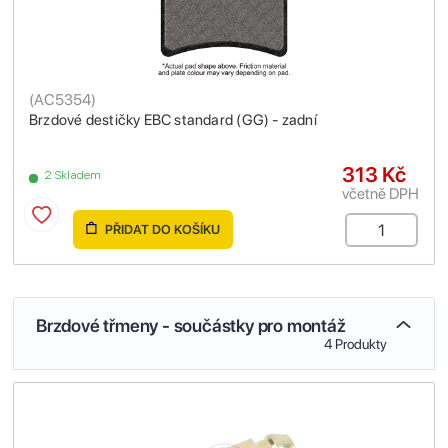
(
AC5354
)
Brzdové destičky EBC standard (GG) - zadní
313 Kč
2 Skladem
včetně DPH
PŘIDAT DO KOŠÍKU
Brzdové třmeny - součástky pro montáž
4 Produkty