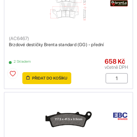
(
AC6467
)
Brzdové destičky Brenta standard (GG) - přední
658 Kč
2 Skladem
včetně DPH
PŘIDAT DO KOŠÍKU