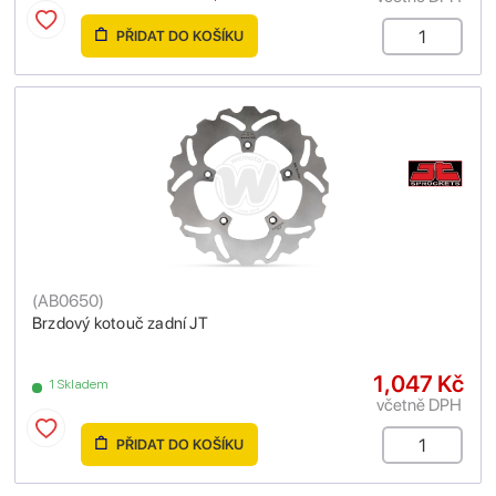
PŘIDAT DO KOŠÍKU
(
AB0650
)
Brzdový kotouč zadní JT
1,047 Kč
1 Skladem
včetně DPH
PŘIDAT DO KOŠÍKU