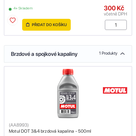
300 Kč
4+ Skladem
včetně DPH
PŘIDAT DO KOŠÍKU
Brzdové a spojkové kapaliny
1 Produkty
(
AA8993
)
Motul DOT 3&4 brzdová kapalina - 500ml