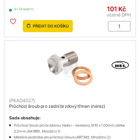
101 Kč
4+ Skladem
včetně DPH
PŘIDAT DO KOŠÍKU
(
PKAD4327
)
Průchozí šroub pro zadní brzdový třmen (nerez)
Sada obsahuje:
Průchozí šroub pro brzdovou hadici - nerezový, M10 x 1.00mm, délka
22mm (AA1683 , Množství 1)
Měděná podložka pro průchozí šroub (AB7343 , Množství 2)