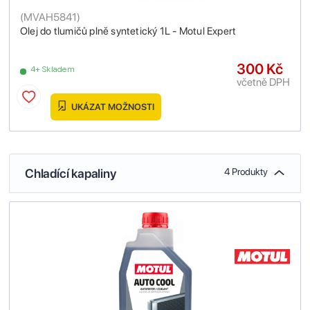
(
MVAH5841
)
Olej do tlumičů plně syntetický 1L - Motul Expert
300 Kč
4+ Skladem
včetně DPH
UKÁZAT MOŽNOSTI
Chladící kapaliny
4 Produkty