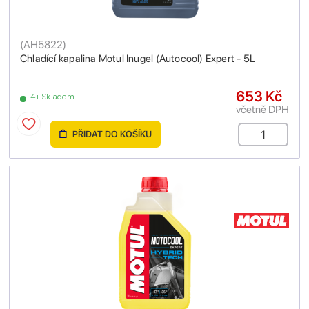
(
AH5822
)
Chladící kapalina Motul Inugel (Autocool) Expert - 5L
653 Kč
4+ Skladem
včetně DPH
PŘIDAT DO KOŠÍKU