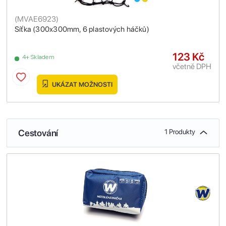
(
MVAE6923
)
Síťka (300x300mm, 6 plastových háčků)
123 Kč
4+ Skladem
včetně DPH
UKÁZAT MOŽNOSTI
Cestování
1 Produkty