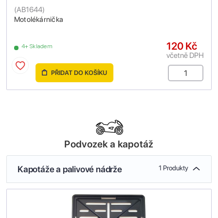
(
AB1644
)
Motolékárnička
120 Kč
4+ Skladem
včetně DPH
PŘIDAT DO KOŠÍKU
Podvozek a kapotáž
Kapotáže a palivové nádrže
1 Produkty