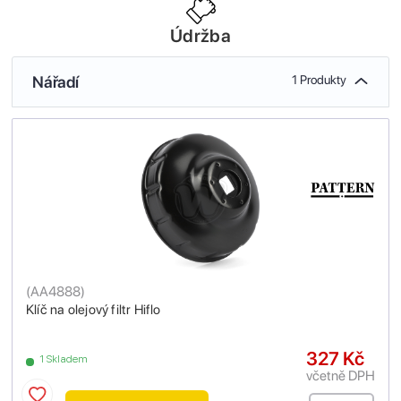
Údržba
Nářadí
1 Produkty
(
AA4888
)
Klíč na olejový filtr Hiflo
327 Kč
1 Skladem
včetně DPH