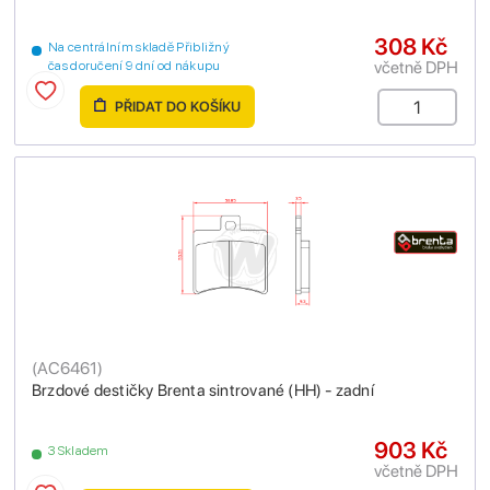
308 Kč
Na centrálním skladě Přibližný
včetně DPH
čas doručení 9 dní od nákupu
PŘIDAT DO KOŠÍKU
(
AC6461
)
Brzdové destičky Brenta sintrované (HH) - zadní
903 Kč
3 Skladem
včetně DPH