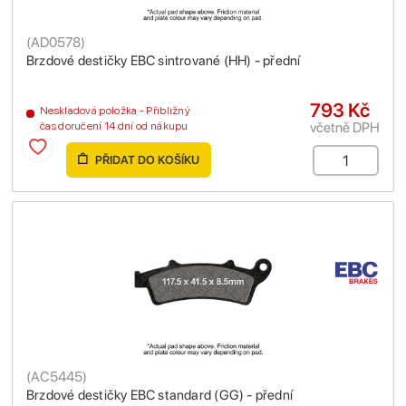
(
AD0578
)
Brzdové destičky EBC sintrované (HH) - přední
793 Kč
Neskladová položka - Přibližný
včetně DPH
čas doručení 14 dní od nákupu
PŘIDAT DO KOŠÍKU
(
AC5445
)
Brzdové destičky EBC standard (GG) - přední