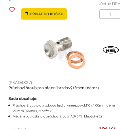
včetně DPH
PŘIDAT DO KOŠÍKU
(
PKAD4327
)
Průchozí šroub pro přední brzdový třmen (nerez)
Sada obsahuje:
Průchozí šroub pro brzdovou hadici - nerezový, M10 x 1.00mm, délka
22mm (AA1683 , Množství 1)
Měděná podložka pro průchozí šroub (AB7343 , Množství 2)