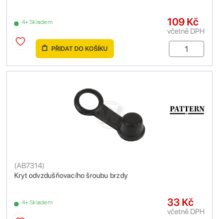
109 Kč
4+ Skladem
včetně DPH
PŘIDAT DO KOŠÍKU
(
AB7314
)
Kryt odvzdušňovacího šroubu brzdy
33 Kč
4+ Skladem
včetně DPH