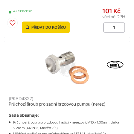
101 Kč
4+ Skladem
včetně DPH
PŘIDAT DO KOŠÍKU
(
PKAD4327
)
Průchozí šroub pro zadní brzdovou pumpu (nerez)
Sada obsahuje:
Průchozí šroub pro brzdovou hadici - nerezový, M10 x 1.00mm, délka
22mm (AA1683 , Množství 1)
Měděná podložka pro průchozí šroub (AB7343 , Množství 2)