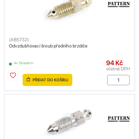
(
AB5732
)
Odvzdušňovací šroub předního brzdiče
94 Kč
4+ Skladem
včetně DPH
PŘIDAT DO KOŠÍKU