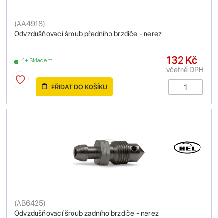
(
AA4918
)
Odvzdušňovací šroub předního brzdiče - nerez
132 Kč
4+ Skladem
včetně DPH
PŘIDAT DO KOŠÍKU
(
AB6425
)
Odvzdušňovací šroub zadního brzdiče - nerez