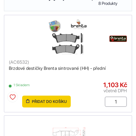
8 Produkty
(
AC6532
)
Brzdové destičky Brenta sintrované (HH) - přední
1,103 Kč
1 Skladem
včetně DPH
PŘIDAT DO KOŠÍKU