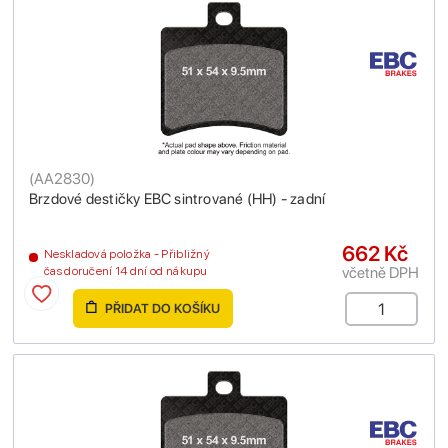
(
AA2830
)
Brzdové destičky EBC sintrované (HH) - zadní
662 Kč
Neskladová položka - Přibližný
včetně DPH
čas doručení 14 dní od nákupu
PŘIDAT DO KOŠÍKU