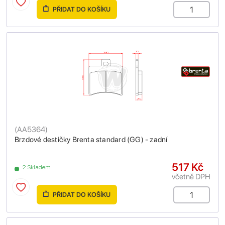
PŘIDAT DO KOŠÍKU
(
AA5364
)
Brzdové destičky Brenta standard (GG) - zadní
517 Kč
2 Skladem
včetně DPH
PŘIDAT DO KOŠÍKU