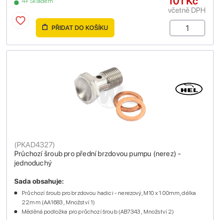
101 Kč
4+ Skladem
včetně DPH
PŘIDAT DO KOŠÍKU
(
PKAD4327
)
Průchozí šroub pro přední brzdovou pumpu (nerez) -
jednoduchý
Sada obsahuje:
Průchozí šroub pro brzdovou hadici - nerezový, M10 x 1.00mm, délka
22mm (AA1683 , Množství 1)
Měděná podložka pro průchozí šroub (AB7343 , Množství 2)