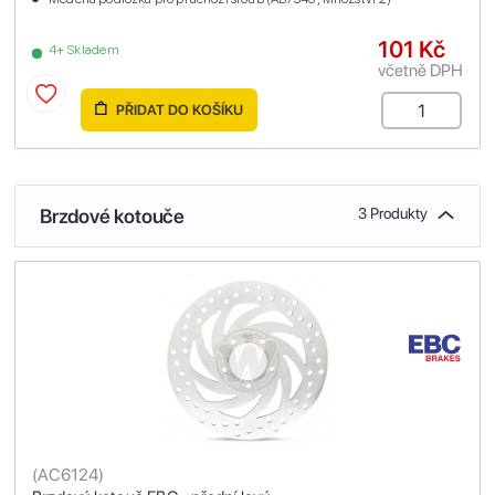
101 Kč
4+ Skladem
včetně DPH
PŘIDAT DO KOŠÍKU
Brzdové kotouče
3 Produkty
(
AC6124
)