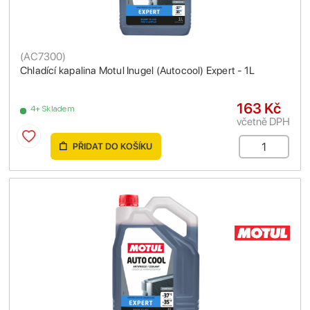
(
AC7300
)
Chladící kapalina Motul Inugel (Autocool) Expert - 1L
163 Kč
4+ Skladem
včetně DPH
PŘIDAT DO KOŠÍKU