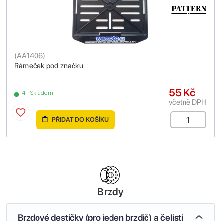
(
AA1406
)
Rámeček pod značku
55 Kč
4+ Skladem
včetně DPH
PŘIDAT DO KOŠÍKU
Brzdy
Brzdové destičky (pro jeden brzdič) a čelisti