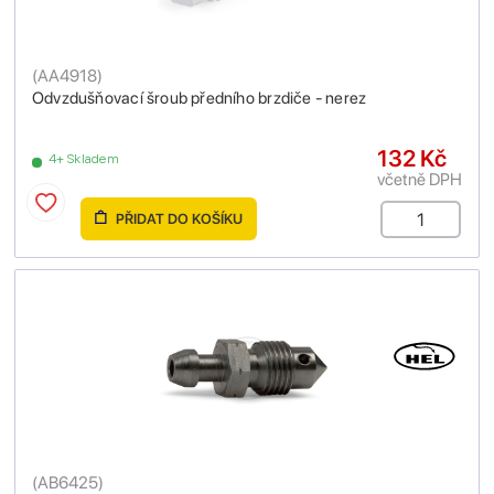
(
AA4918
)
Odvzdušňovací šroub předního brzdiče - nerez
132 Kč
4+ Skladem
včetně DPH
PŘIDAT DO KOŠÍKU
(
AB6425
)