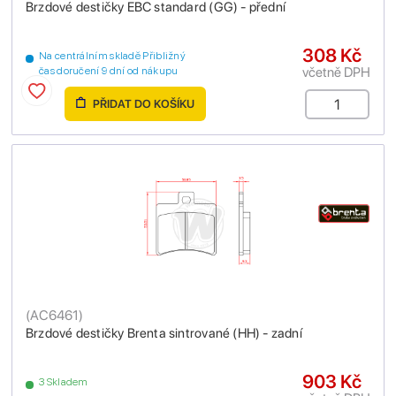
Brzdové destičky EBC standard (GG) - přední
308 Kč
Na centrálním skladě Přibližný
včetně DPH
čas doručení 9 dní od nákupu
PŘIDAT DO KOŠÍKU
(
AC6461
)
Brzdové destičky Brenta sintrované (HH) - zadní
903 Kč
3 Skladem