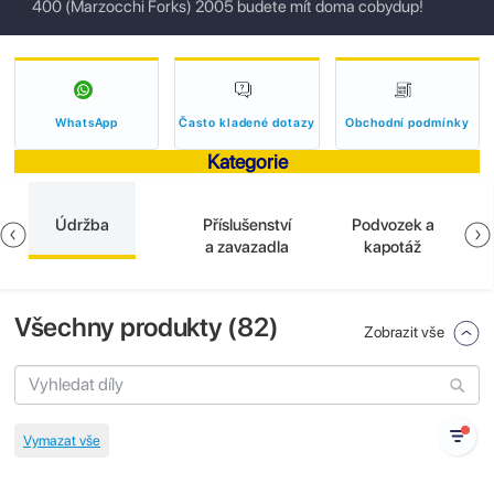
400 (Marzocchi Forks) 2005 budete mít doma cobydup!
WhatsApp
Často kladené dotazy
Obchodní podmínky
Kategorie
Údržba
Příslušenství
Podvozek a
a zavazadla
kapotáž
Všechny produkty (
82
)
Zobrazit vše