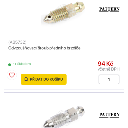
(
AB5732
)
Odvzdušňovací šroub předního brzdiče
94 Kč
4+ Skladem
včetně DPH
PŘIDAT DO KOŠÍKU