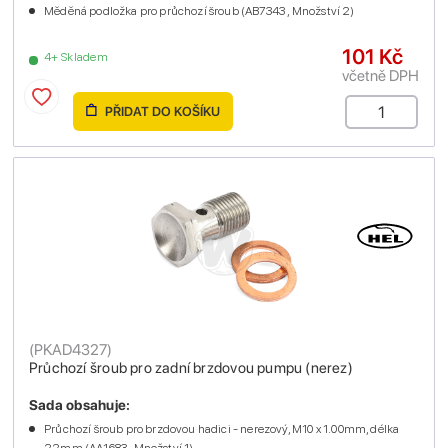
Měděná podložka pro průchozí šroub (AB7343 , Množství 2)
101 Kč
4+ Skladem
včetně DPH
PŘIDAT DO KOŠÍKU
(
PKAD4327
)
Průchozí šroub pro zadní brzdovou pumpu (nerez)
Sada obsahuje:
Průchozí šroub pro brzdovou hadici - nerezový, M10 x 1.00mm, délka
22mm (AA1683 , Množství 1)