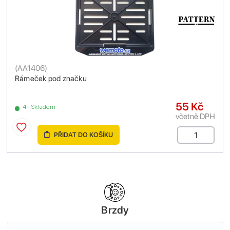
(
AA1406
)
Rámeček pod značku
55 Kč
4+ Skladem
včetně DPH
PŘIDAT DO KOŠÍKU
Brzdy