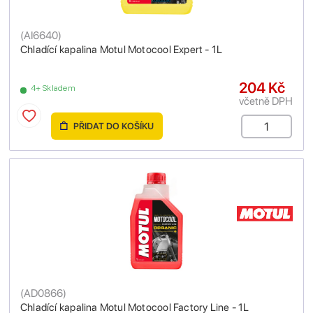
(
AI6640
)
Chladící kapalina Motul Motocool Expert - 1L
204 Kč
4+ Skladem
včetně DPH
PŘIDAT DO KOŠÍKU
(
AD0866
)
Chladící kapalina Motul Motocool Factory Line - 1L