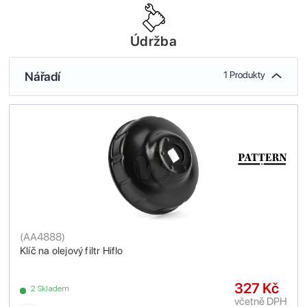
Údržba
Nářadí
1 Produkty
(
AA4888
)
Klíč na olejový filtr Hiflo
327 Kč
2 Skladem
včetně DPH