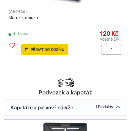
(
AB1644
)
Motolékárnička
120 Kč
4+ Skladem
včetně DPH
PŘIDAT DO KOŠÍKU
Podvozek a kapotáž
Kapotáže a palivové nádrže
1 Produkty