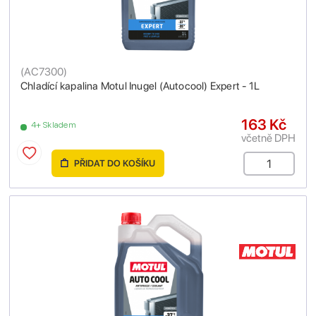
(
AC7300
)
Chladící kapalina Motul Inugel (Autocool) Expert - 1L
163 Kč
4+ Skladem
včetně DPH
PŘIDAT DO KOŠÍKU