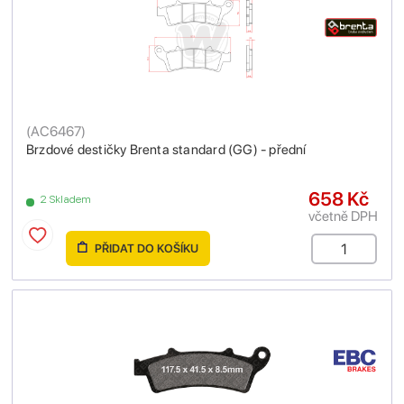
(
AC6467
)
Brzdové destičky Brenta standard (GG) - přední
658 Kč
2 Skladem
včetně DPH
PŘIDAT DO KOŠÍKU