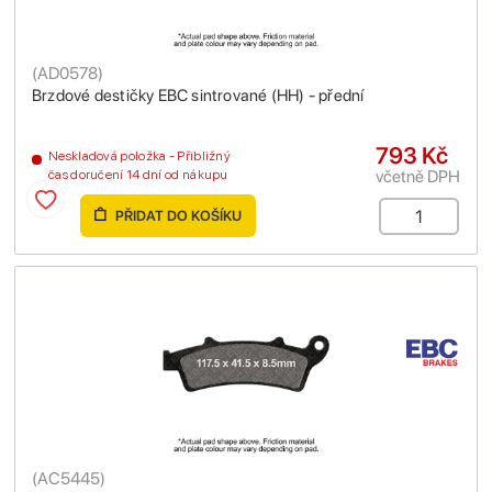
(
AD0578
)
Brzdové destičky EBC sintrované (HH) - přední
793 Kč
Neskladová položka - Přibližný
včetně DPH
čas doručení 14 dní od nákupu
PŘIDAT DO KOŠÍKU
(
AC5445
)