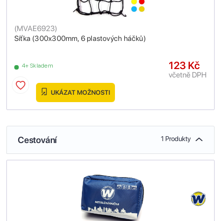
(
MVAE6923
)
Síťka (300x300mm, 6 plastových háčků)
123 Kč
4+ Skladem
včetně DPH
UKÁZAT MOŽNOSTI
Cestování
1 Produkty