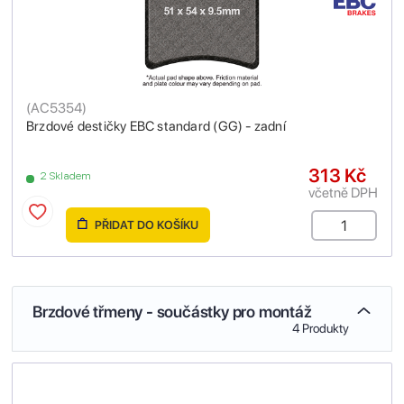
(
AC5354
)
Brzdové destičky EBC standard (GG) - zadní
313 Kč
2 Skladem
včetně DPH
PŘIDAT DO KOŠÍKU
Brzdové třmeny - součástky pro montáž
4 Produkty