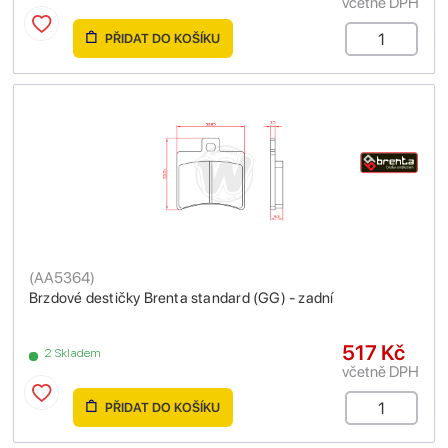
včetně DPH
PŘIDAT DO KOŠÍKU
(
AA5364
)
Brzdové destičky Brenta standard (GG) - zadní
517 Kč
2 Skladem
včetně DPH
PŘIDAT DO KOŠÍKU