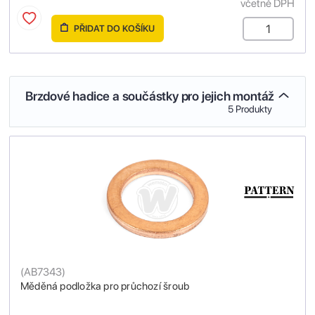
včetně DPH
PŘIDAT DO KOŠÍKU
Brzdové hadice a součástky pro jejich montáž
5 Produkty
(
AB7343
)
Měděná podložka pro průchozí šroub