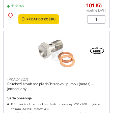
101 Kč
4+ Skladem
včetně DPH
PŘIDAT DO KOŠÍKU
(
PKAD4327
)
Průchozí šroub pro přední brzdovou pumpu (nerez) -
jednoduchý
Sada obsahuje:
Průchozí šroub pro brzdovou hadici - nerezový, M10 x 1.00mm, délka
22mm (AA1683 , Množství 1)