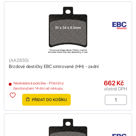
(
AA2830
)
Brzdové destičky EBC sintrované (HH) - zadní
662 Kč
Neskladová položka - Přibližný
včetně DPH
čas doručení 14 dní od nákupu
PŘIDAT DO KOŠÍKU