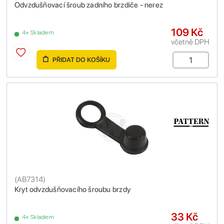
Odvzdušňovací šroub zadního brzdiče - nerez
109 Kč
4+ Skladem
včetně DPH
PŘIDAT DO KOŠÍKU
(
AB7314
)
Kryt odvzdušňovacího šroubu brzdy
33 Kč
4+ Skladem