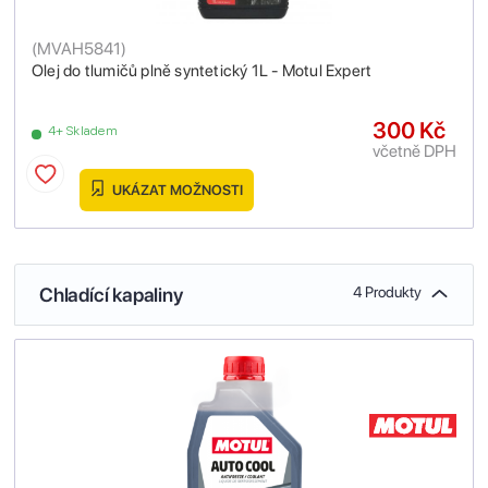
(
MVAH5841
)
Olej do tlumičů plně syntetický 1L - Motul Expert
300 Kč
4+ Skladem
včetně DPH
UKÁZAT MOŽNOSTI
Chladící kapaliny
4 Produkty