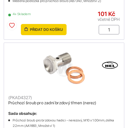
Měděná podložka pro průchozí šroub (AB7343 , Množství 2)
101 Kč
4+ Skladem
včetně DPH
PŘIDAT DO KOŠÍKU
(
PKAD4327
)
Průchozí šroub pro zadní brzdový třmen (nerez)
Sada obsahuje:
Průchozí šroub pro brzdovou hadici - nerezový, M10 x 1.00mm, délka
22mm (AA1683 , Množství 1)