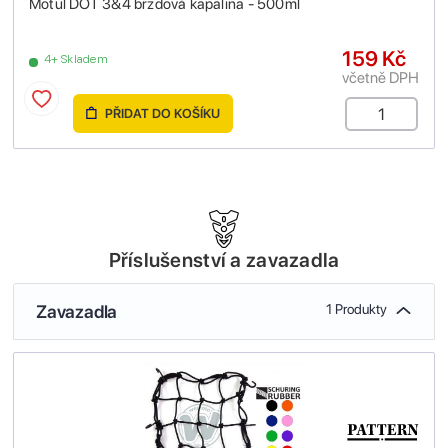
Motul DOT 3&4 brzdová kapalina - 500ml
159 Kč
4+ Skladem
včetně DPH
PŘIDAT DO KOŠÍKU
Příslušenství a zavazadla
Zavazadla
1 Produkty