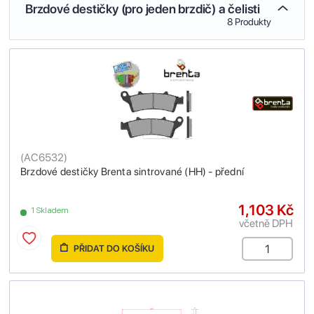
Brzdové destičky (pro jeden brzdič) a čelisti
8 Produkty
(
AC6532
)
Brzdové destičky Brenta sintrované (HH) - přední
1,103 Kč
1 Skladem
včetně DPH
PŘIDAT DO KOŠÍKU