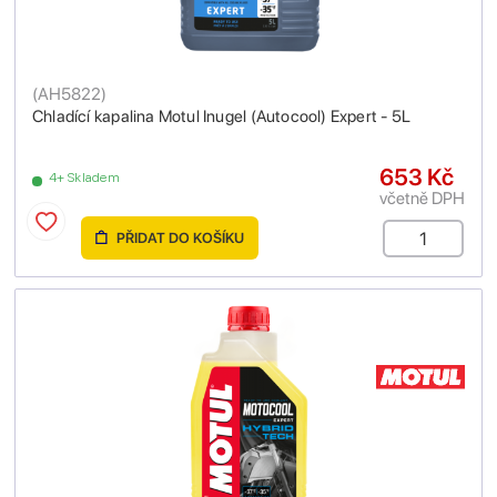
(
AH5822
)
Chladící kapalina Motul Inugel (Autocool) Expert - 5L
653 Kč
4+ Skladem
včetně DPH
PŘIDAT DO KOŠÍKU