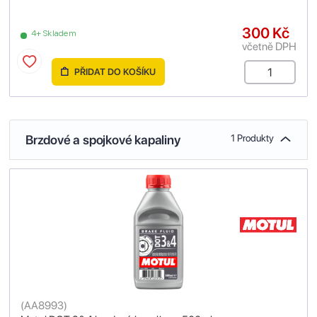
300 Kč
4+ Skladem
včetně DPH
PŘIDAT DO KOŠÍKU
Brzdové a spojkové kapaliny
1 Produkty
(
AA8993
)