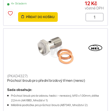
12 Kč
4+ Skladem
včetně DPH
PŘIDAT DO KOŠÍKU
(
PKAD4327
)
Průchozí šroub pro přední brzdový třmen (nerez)
Sada obsahuje:
Průchozí šroub pro brzdovou hadici - nerezový, M10 x 1.00mm, délka
22mm (AA1683 , Množství 1)
Měděná podložka pro průchozí šroub (AB7343 , Množství 2)