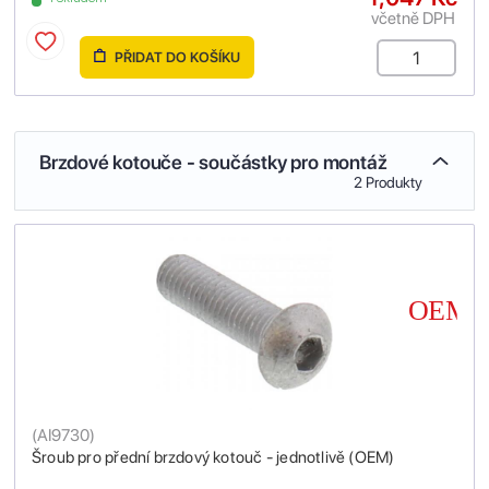
včetně DPH
PŘIDAT DO KOŠÍKU
Brzdové kotouče - součástky pro montáž
2 Produkty
(
AI9730
)
Šroub pro přední brzdový kotouč - jednotlivě (OEM)