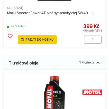
(
AH5824
)
Motul Scooter Power 4T plně syntetický olej 5W40 - 1L
399 Kč
4+ Skladem
včetně DPH
PŘIDAT DO KOŠÍKU
Tlumičové oleje
1 Produkty