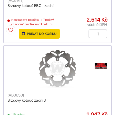
(
AC5911
)
Brzdový kotouč EBC - zadní
2,514 Kč
Neskladová položka - Přibližný
včetně DPH
čas doručení 14 dní od nákupu
PŘIDAT DO KOŠÍKU
(
AB0650
)
Brzdový kotouč zadní JT
1,047 Kč
1 Skladem