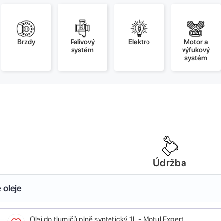
Brzdy
Palivový
Elektro
Motor a
systém
výfukový
systém
Údržba
 oleje
Olej do tlumičů plně syntetický 1L - Motul Expert