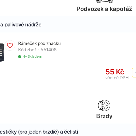
Podvozek a kapotáž
a palivové nádrže
Rámeček pod značku
Kód zboží :
AA1406
4+ Skladem
55 Kč
včetně DPH
Brzdy
stičky (pro jeden brzdič) a čelisti