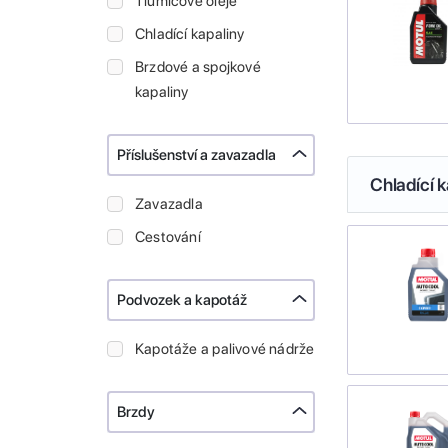
Tlumičové oleje
Chladící kapaliny
Brzdové a spojkové
kapaliny
Příslušenství a zavazadla
Chladící k
Zavazadla
Cestování
Podvozek a kapotáž
Kapotáže a palivové nádrže
Brzdy