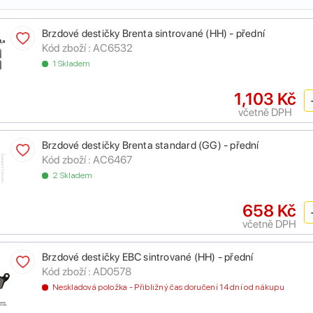
Brzdové destičky Brenta sintrované (HH) - přední
Kód zboží :
AC6532
1 Skladem
1,103 Kč
včetně DPH
Brzdové destičky Brenta standard (GG) - přední
Kód zboží :
AC6467
2 Skladem
658 Kč
včetně DPH
Brzdové destičky EBC sintrované (HH) - přední
Kód zboží :
AD0578
Neskladová položka - Přibližný čas doručení 14 dní od nákupu