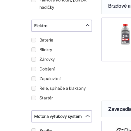
Palivové kohouty, pumpy,
Brzdové a
hadičky
Elektro
Baterie
Blinkry
Žárovky
Dobíjení
Zapalování
Relé, spínače a klaksony
Startér
Zavazadl
Motor a výfukový systém
Spojka