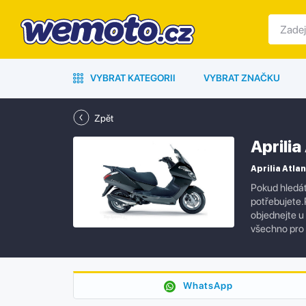
VYBRAT KATEGORII
VYBRAT ZNAČKU
Zpět
Aprilia
Aprilia Atlan
Pokud hledát
potřebujete.P
objednejte u
všechno pro 
WhatsApp