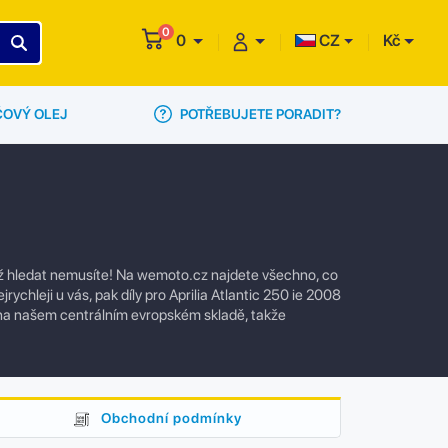
0
0
CZ
Kč
POTŘEBUJETE PORADIT?
ČOVÝ OLEJ
l už hledat nemusíte! Na wemoto.cz najdete všechno, co
ychleji u vás, pak díly pro Aprilia Atlantic 250 ie 2008
 na našem centrálním evropském skladě, takže
Obchodní podmínky